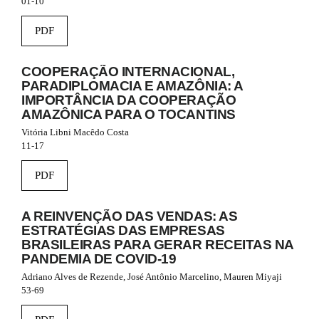
01-10
e
_
m
PDF
e
n
COOPERAÇÃO INTERNACIONAL,
u
.
PARADIPLOMACIA E AMAZÔNIA: A
m
IMPORTÂNCIA DA COOPERAÇÃO
a
AMAZÔNICA PARA O TOCANTINS
i
Vitória Libni Macêdo Costa
n
11-17
_
n
PDF
a
v
i
A REINVENÇÃO DAS VENDAS: AS
g
ESTRATÉGIAS DAS EMPRESAS
a
BRASILEIRAS PARA GERAR RECEITAS NA
t
PANDEMIA DE COVID-19
i
o
Adriano Alves de Rezende, José Antônio Marcelino, Mauren Miyaji
n
53-69
#
#