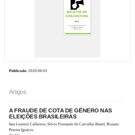
i
e
o
s
n
.
b
o
o
t
s
t
r
a
p
Publicado:
2020-06-01
3
.
a
c
Artigos
c
e
s
A FRAUDE DE COTA DE GÊNERO NAS
s
ELEIÇÕES BRASILEIRAS
i
Iara Loureto Calheiros, Silvio Fernando de Carvalho Brasil, Rozane
b
Pereira Ignácio
l