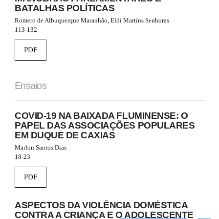
r
BATALHAS POLÍTICAS
a
p
Romero de Albuquerque Maranhão, Elói Martins Senhoras
3
113-132
.
a
PDF
c
c
e
s
Ensaios
s
i
b
COVID-19 NA BAIXADA FLUMINENSE: O
l
PAPEL DAS ASSOCIAÇÕES POPULARES
e
EM DUQUE DE CAXIAS
_
Marlon Santos Dias
m
18-23
e
n
u
PDF
.
m
ASPECTOS DA VIOLÊNCIA DOMÉSTICA
a
CONTRA A CRIANÇA E O ADOLESCENTE
i