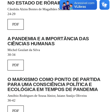
n
NO ESTADO DE RORAIMA
_
Cândida Alzira Bentes de Magalhães Senhoras
c
24-29
o
n
PDF
t
e
n
A PANDEMIA E A IMPORTÂNCIA DAS
t
CIÊNCIAS HUMANAS
#
#
Michel Goulart da Silva
#
30-34
#
p
PDF
l
u
g
O MARXISMO COMO PONTO DE PARTIDA
i
PARA UMA CONSCIÊNCIA POLÍTICA E
n
ECOLÓGICA EM TEMPOS DE PANDEMIA
s
Arnóbio Rodrigues de Sousa Júnior, Jaiane Araújo Oliveira
.
36-42
t
h
PDF
e