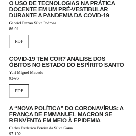
l
O USO DE TECNOLOGIAS NA PRÁTICA
e
DOCENTE EM UM PRÉ-VESTIBULAR
_
DURANTE A PANDEMIA DA COVID-19
m
Gabriel Frazao Silva Pedrosa
e
86-91
n
u
PDF
.
s
i
COVID-19 TEM COR? ANÁLISE DOS
d
ÓBITOS NO ESTADO DO ESPÍRITO SANTO
e
b
Yuri Miguel Macedo
a
92-96
r
#
PDF
#
A “NOVA POLÍTICA” DO CORONAVÍRUS: A
FRANÇA DE EMMANUEL MACRON SE
REINVENTA EM MEIO À EPIDEMIA
Carlos Frederico Pereira da Silva Gama
97-102