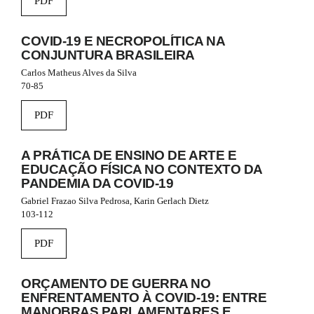
PDF
#
#
p
COVID-19 E NECROPOLÍTICA NA
l
CONJUNTURA BRASILEIRA
u
Carlos Matheus Alves da Silva
g
70-85
i
n
s
PDF
.
t
A PRÁTICA DE ENSINO DE ARTE E
h
EDUCAÇÃO FÍSICA NO CONTEXTO DA
e
m
PANDEMIA DA COVID-19
e
Gabriel Frazao Silva Pedrosa, Karin Gerlach Dietz
s
103-112
.
b
PDF
o
o
t
ORÇAMENTO DE GUERRA NO
s
ENFRENTAMENTO À COVID-19: ENTRE
t
MANOBRAS PARLAMENTARES E