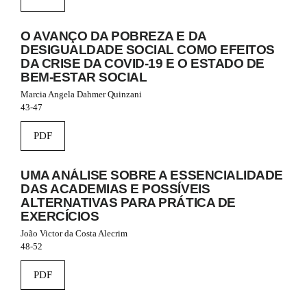
m
e
O AVANÇO DA POBREZA E DA
s
DESIGUALDADE SOCIAL COMO EFEITOS
.
DA CRISE DA COVID-19 E O ESTADO DE
b
BEM-ESTAR SOCIAL
o
o
Marcia Angela Dahmer Quinzani
t
43-47
s
t
PDF
r
a
p
UMA ANÁLISE SOBRE A ESSENCIALIDADE
3
DAS ACADEMIAS E POSSÍVEIS
.
ALTERNATIVAS PARA PRÁTICA DE
a
EXERCÍCIOS
c
c
João Victor da Costa Alecrim
e
48-52
s
s
PDF
i
b