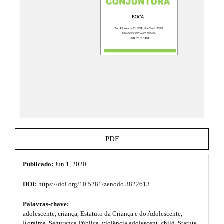
e
.
_
t
m
e
h
n
u
e
.
m
m
a
e
i
n
s
_
n
.
a
b
v
PDF
i
o
g
a
Publicado:
Jun 1, 2020
o
t
i
t
DOI:
https://doi.org/10.5281/zenodo.3822613
o
s
n
Palavras-chave:
#
adolescente, criança, Estatuto da Criança e do Adolescente,
t
#
Roraima, Segurança Pública, violência adolescent, child, Statute