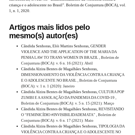
t
n
m
criança e o adolescente no Brasil”. Boletim de Conjuntura (BOCA), vol.
i
e
1, n. 1, 2020.
#
s
c
.
#
Artigos mais lidos pelo
b
l
mesmo(s) autor(es)
o
o
e
t
Cândida Senhoras, Elói Martins Senhoras,
GENDER
.
s
VIOLENCE AND THE APPLICATION OF THE MARIA DA
t
PENHA LAW TO TRANS WOMEN IN BRAZIL
,
Boletim de
d
r
Conjuntura (BOCA): v. 6 n. 16 (2021): Abril
a
Cândida Alzira Bentes de Magalhães Senhoras,
e
p
DIMENSIONAMENTO DA VIOLÊNCIA CONTRA A CRIANÇA
3
t
E O ADOLESCENTE NO BRASIL
,
Boletim de Conjuntura
.
(BOCA): v. 1 n. 1 (2020): Janeiro
a
a
Cândida Alzira Bentes de Magalhães Senhoras,
CULTURA POP
c
ZUMBI E A ASSOLAÇÃO DA PANDEMIA DA COVID-19
,
i
c
Boletim de Conjuntura (BOCA): v. 5 n. 15 (2021): Março
e
Cândida Alzira Bentes de Magalhães Senhoras,
REVISITANDO
l
s
O “FEMINICÍDIO #INVISIBILIDADEMATA”
,
Boletim de
s
s
Conjuntura (BOCA): v. 6 n. 17 (2021): Maio
i
Cândida Alzira Bentes de Magalhães Senhoras,
TIPOLOGIA DA
#
b
VIOLÊNCIA CONTRA A CRIANÇA E O ADOLESCENTE NO