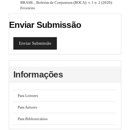
l
BRASIL
,
Boletim de Conjuntura (BOCA): v. 1 n. 2 (2020):
#
e
Fevereiro
_
m
Enviar Submissão
e
n
u
.
Enviar Submissão
s
i
d
e
b
Informações
a
r
#
#
Para Leitores
Para Autores
Para Bibliotecários