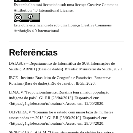
p
n
Este trabalho está licenciado sob uma licença
Creative Commons
b
3
_
Attribution 4.0 International License
.
c
o
.
o
n
o
Esta obra está licenciada sob uma licença
Creative Commons
a
t
Atribuição 4.0 Internacional
.
t
e
r
n
s
t
t
Referências
#
t
i
#
DATASUS – Departamento de Informática do SUS. Informações de
r
#
c
Saúde (TABNET) (Base de dados). Brasília: Ministério da Saúde, 2020.
#
a
p
l
IBGE - Instituto Brasileiro de Geografia e Estatistica. Panorama:
l
Roraima (Base de dados). Rio de Janeiro: IBGE, 2020.
p
e
u
LIMA, V. “Proporcionalmente, Roraima tem a maior população
g
3
.
indígena do país”. G1-RR [28/04/2013]. Disponível em:
i
.
<
https://g1.globo.com/rr/roraima
>. Acesso em: 12/05/2020.
n
m
s
OLIVEIRA, V. “Roraima foi o estado com maior taxa de mulheres
a
.
a
assassinadas em 2018.” G1-RR [08/03/2019]. Disponível em:
t
r
<
https://g1.globo.com/rr/roraima
>. Acesso em: 29/04/2020.
i
h
e
SENHORAS, C. A.B. M. “Dimensionamento da violência contra a