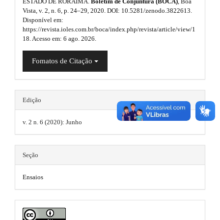
s
r
ESTADO DE RORAIMA.
Boletim de Conjuntura (BOCA)
, Boa
l
e
a
Vista, v. 2, n. 6, p. 24–29, 2020. DOI: 10.5281/zenodo.3822613.
i
u
p
Disponível em:
m
3
https://revista.ioles.com.br/boca/index.php/revista/article/view/1
d
g
.
e
18. Acesso em: 6 ago. 2026.
a
e
i
s
c
Fomatos de Citação
b
c
n
.
e
a
s
s
b
s
r
.
Edição
i
o
b
#
t
o
l
v. 2 n. 6 (2020): Junho
#
e
h
t
_
e
m
s
Seção
e
m
n
t
Ensaios
u
e
r
.
m
s
a
a
.
i