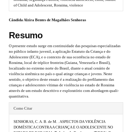
#
of Child and Adolescent, Roraima, violence
r
#
p
a
#
Cândida Alzira Bentes de Magalhães Senhoras
l
p
u
#
g
Resumo
3
i
p
n
.
O presente estudo surge em continuidade das pesquisas especializadas
s
l
no público infanto juvenil, a aplicação Estatuto da Criança e do
.
a
Adolescente (ECA), e o contexto de sua ocorrência no estado de
u
t
Roraima, local de tríplice fronteira (Guiana, Venezuela e Brasil),
r
h
g
localizado no extremo norte do Brasil, diante o atual cenário de
e
t
violência sistêmica no país o qual atinge crianças e jovens. Neste
m
i
sentido, o objetivo deste ensaio é a realização do perfilamento das
e
i
crianças e adolescentes vítimas de violência no estado de Roraima
n
s
através de um estudo descritivo e exploratório com abordagem quali-
.
c
quantitativa.
s
b
l
o
#
.
Como Citar
o
e
#
t
t
s
SENHORAS, C. A. B. de M. . ASPECTOS DA VIOLÊNCIA
.
p
h
t
DOMÉSTICA CONTRA A CRIANÇA E O ADOLESCENTE NO