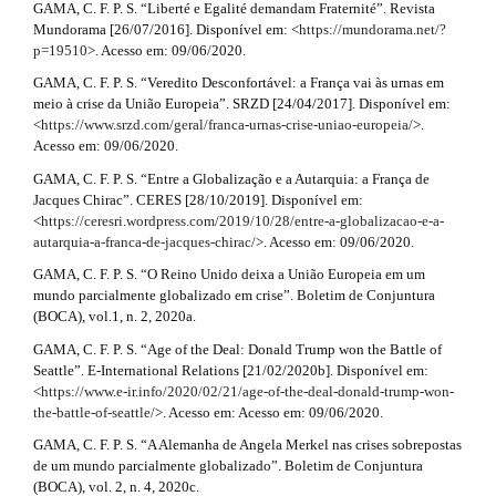
l
GAMA, C. F. P. S. “Liberté e Egalité demandam Fraternité”. Revista
l
e
Mundorama [26/07/2016]. Disponível em: <
https://mundorama.net/?
s
_
p=19510
>. Acesso em: 09/06/2020.
m
GAMA, C. F. P. S. “Veredito Desconfortável: a França vai às urnas em
#
e
meio à crise da União Europeia”. SRZD [24/04/2017]. Disponível em:
n
#
<
https://www.srzd.com/geral/franca-urnas-crise-uniao-europeia/
>.
u
Acesso em: 09/06/2020.
.
s
GAMA, C. F. P. S. “Entre a Globalização e a Autarquia: a França de
i
Jacques Chirac”. CERES [28/10/2019]. Disponível em:
d
<
https://ceresri.wordpress.com/2019/10/28/entre-a-globalizacao-e-a-
e
autarquia-a-franca-de-jacques-chirac/
>. Acesso em: 09/06/2020.
b
GAMA, C. F. P. S. “O Reino Unido deixa a União Europeia em um
a
mundo parcialmente globalizado em crise”. Boletim de Conjuntura
r
(BOCA), vol.1, n. 2, 2020a.
#
#
GAMA, C. F. P. S. “Age of the Deal: Donald Trump won the Battle of
Seattle”. E-International Relations [21/02/2020b]. Disponível em:
<
https://www.e-ir.info/2020/02/21/age-of-the-deal-donald-trump-won-
the-battle-of-seattle/
>. Acesso em: Acesso em: 09/06/2020.
GAMA, C. F. P. S. “A Alemanha de Angela Merkel nas crises sobrepostas
de um mundo parcialmente globalizado”. Boletim de Conjuntura
(BOCA), vol. 2, n. 4, 2020c.