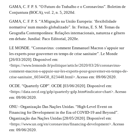
GAMA, C. F. P. S. “O Futuro do Trabalho e o Coronavírus”. Boletim de
Conjuntura (BOCA), vol. 2, n. 5, 2020d.
GAMA, C. F. P. S. “A Migração na União Europeia: ‘flexibilidade
normativa’ num mundo globalizado”. In: Freitas, E. S. M. Temas da
Geografia Contemporânea: Relações internacionais, natureza e gênero
em debate. Jundiaí: Paco Editorial, 2020e.
LE MONDE. “Coronavirus: comment Emmanuel Macron s’appuie sur
les experts pour gouverner en temps de crise sanitaire”. Le Monde
[26/03/2020]. Disponível em:
<
https://www.lemonde.fr/politique/article/2020/03/26/coronavirus-
comment-macron-s-appuie-sur-les-experts-pour-gouverner-en-temps-de-
crise-sanitaire_6034458_823448.html
>. Acesso em: 09/06/2020.
OCDE. “Quarterly GDP”. OCDE [03/06/2020]. Disponível em:
<
https://data.oecd.org/gdp/quarterly-gdp.htm#indicator-chart
>. Acesso
em: 09/06/2020.
ONU - Organização Das Nações Unidas. “High-Level Event on
Financing for Development in the Era of COVID-19 and Beyond”.
Organização das Nações Unidas [28/05/2020]. Disponível em:
<
https://www.un.org/en/coronavirus/financing-development
>. Acesso
em: 09/06/2020.