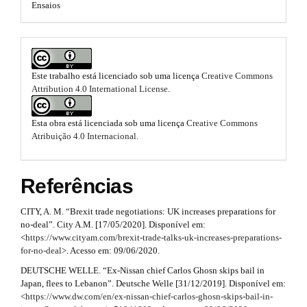
3
Ensaios
n
e
_
.
c
s
o
a
.
n
t
r
Este trabalho está licenciado sob uma licença
Creative Commons
b
e
Attribution 4.0 International License
.
t
n
o
t
i
#
o
Esta obra está licenciada sob uma licença
Creative Commons
#
Atribuição 4.0 Internacional
.
c
t
#
#
l
s
p
Referências
e
l
t
u
.
CITY, A. M. “Brexit trade negotiations: UK increases preparations for
r
g
no-deal”. City A.M. [17/05/2020]. Disponível em:
i
m
a
<
https://www.cityam.com/brexit-trade-talks-uk-increases-preparations-
n
for-no-deal
>. Acesso em: 09/06/2020.
s
a
p
.
DEUTSCHE WELLE. “Ex-Nissan chief Carlos Ghosn skips bail in
i
t
3
Japan, flees to Lebanon”. Deutsche Welle [31/12/2019]. Disponível em:
h
<
https://www.dw.com/en/ex-nissan-chief-carlos-ghosn-skips-bail-in-
n
e