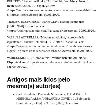
REUTERS. “Renault will take $4 billion hit from Nissan losses”.
Reuters [28/05/2020]. Disponível em:
<
https://europe.autonews.com/automakers/renault-will-take-4-billion-
hit-nissan-losses
. Acesso em: 09/06/2020.
TRADING ECONOMICS. “France GDP”. Trading Economics
[03/06/2020]. Disponível em:
<
https://tradingeconomics.com/france/gdp
>. Acesso em: 09/06/2020.
VALEURS ACTUELLES. “Macron em Algérie, le procès de la
repentance”. Valeurs Actuelles [13/12/2017]. Disponível em:
<
https://www.valeursactuelles.com/clubvaleurs/monde/macron-en-
algerie-le-proces-de-la-repentance-91306
>. Acesso em: 09/06/2020.
WORLDOMETER. “Coronavirus”. Worldometer [03/06/2020].
Disponível em: <
https://www.worldometers.info/coronavirus
>. Acesso
em: 09/06/2020.
Artigos mais lidos pelo
mesmo(s) autor(es)
Carlos Frederico Pereira da Silva Gama,
O FIM DA ERA
MERKEL: A ALEMANHA APÓS A COVID-19
,
Boletim de
Conjuntura (BOCA): v. 9 n. 26 (2022): Fevereiro