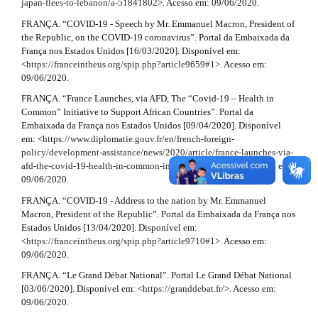
.
japan-flees-to-lebanon/a-51841802
>. Acesso em: 09/06/2020.
m
#
a
FRANÇA. “COVID-19 - Speech by Mr. Emmanuel Macron, President of
e
the Republic, on the COVID-19 coronavirus”. Portal da Embaixada da
s
#
r
França nos Estados Unidos [16/03/2020]. Disponível em:
.
<
https://franceintheus.org/spip.php?article9659#1
>. Acesso em:
b
t
09/06/2020.
o
i
o
FRANÇA. “France Launches, via AFD, The “Covid-19 – Health in
t
Common” Initiative to Support African Countries”. Portal da
c
s
Embaixada da França nos Estados Unidos [09/04/2020]. Disponível
t
l
em: <
https://www.diplomatie.gouv.fr/en/french-foreign-
r
policy/development-assistance/news/2020/article/france-launches-via-
a
e
afd-the-covid-19-health-in-common-initiative-to-support
>. Acesso em:
p
09/06/2020.
.
3
.
FRANÇA. “COVID-19 - Address to the nation by Mr. Emmanuel
d
a
Macron, President of the Republic”. Portal da Embaixada da França nos
c
Estados Unidos [13/04/2020]. Disponível em:
e
c
<
https://franceintheus.org/spip.php?article9710#1
>. Acesso em:
e
t
09/06/2020.
s
FRANÇA. “Le Grand Débat National”. Portal Le Grand Débat National
a
s
[03/06/2020]. Disponível em: <
https://granddebat.fr/
>. Acesso em:
i
i
09/06/2020.
b