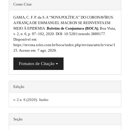
e
s
r
#
Como Citar
a
m
i
#
p
3
e
GAMA, C. F. P. da S. A “NOVA POLÍTICA” DO CORONAVÍRUS:
d
p
.
A FRANÇA DE EMMANUEL MACRON SE REINVENTA EM
s
a
MEIO À EPIDEMIA.
Boletim de Conjuntura (BOCA)
, Boa Vista,
e
l
c
v. 2, n. 6, p. 97–102, 2020. DOI: 10.5281/zenodo.3889177.
.
b
u
c
Disponível em:
e
https://revista.ioles.com.br/boca/index.php/revista/article/view/1
b
a
g
s
25. Acesso em: 7 ago. 2026.
s
o
r
i
i
Fomatos de Citação
o
b
#
n
l
t
#
s
e
_
s
.
Edição
m
e
t
t
n
v. 2 n. 6 (2020): Junho
r
u
h
.
a
e
m
Seção
a
p
m
i