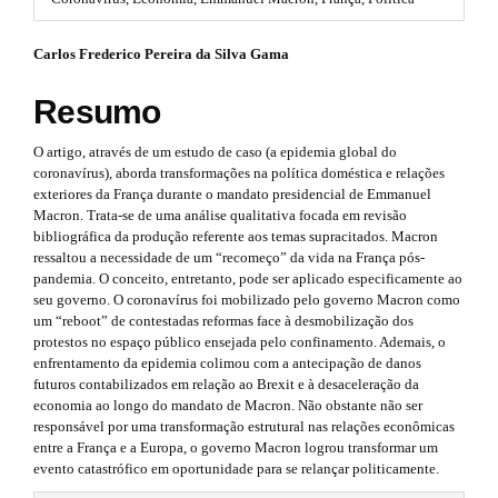
#
r
#
#
Carlos Frederico Pereira da Silva Gama
p
a
l
#
p
u
Resumo
g
p
3
i
O artigo, através de um estudo de caso (a epidemia global do
n
l
.
coronavírus), aborda transformações na política doméstica e relações
s
exteriores da França durante o mandato presidencial de Emmanuel
u
.
a
Macron. Trata-se de uma análise qualitativa focada em revisão
t
g
bibliográfica da produção referente aos temas supracitados. Macron
r
h
ressaltou a necessidade de um “recomeço” da vida na França pós-
e
i
t
pandemia. O conceito, entretanto, pode ser aplicado especificamente ao
m
seu governo. O coronavírus foi mobilizado pelo governo Macron como
n
e
i
um “reboot” de contestadas reformas face à desmobilização dos
s
protestos no espaço público ensejada pelo confinamento. Ademais, o
s
.
c
enfrentamento da epidemia colimou com a antecipação de danos
b
.
futuros contabilizados em relação ao Brexit e à desaceleração da
l
o
economia ao longo do mandato de Macron. Não obstante não ser
o
t
e
responsável por uma transformação estrutural nas relações econômicas
t
entre a França e a Europa, o governo Macron logrou transformar um
h
s
.
evento catastrófico em oportunidade para se relançar politicamente.
t