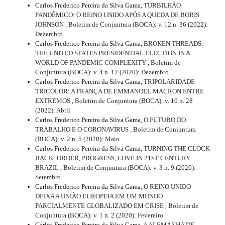
Carlos Frederico Pereira da Silva Gama,
TURBILHÃO
PANDÊMICO: O REINO UNIDO APÓS A QUEDA DE BORIS
JOHNSON
,
Boletim de Conjuntura (BOCA): v. 12 n. 36 (2022):
Dezembro
Carlos Frederico Pereira da Silva Gama,
BROKEN THREADS:
THE UNITED STATES PRESIDENTIAL ELECTION IN A
WORLD OF PANDEMIC COMPLEXITY
,
Boletim de
Conjuntura (BOCA): v. 4 n. 12 (2020): Dezembro
Carlos Frederico Pereira da Silva Gama,
TRIPOLARIDADE
TRICOLOR: A FRANÇA DE EMMANUEL MACRON ENTRE
EXTREMOS
,
Boletim de Conjuntura (BOCA): v. 10 n. 28
(2022): Abril
Carlos Frederico Pereira da Silva Gama,
O FUTURO DO
TRABALHO E O CORONAVÍRUS
,
Boletim de Conjuntura
(BOCA): v. 2 n. 5 (2020): Maio
Carlos Frederico Pereira da Silva Gama,
TURNING THE CLOCK
BACK: ORDER, PROGRESS, LOVE IN 21ST CENTURY
BRAZIL
,
Boletim de Conjuntura (BOCA): v. 3 n. 9 (2020):
Setembro
Carlos Frederico Pereira da Silva Gama,
O REINO UNIDO
DEIXA A UNIÃO EUROPEIA EM UM MUNDO
PARCIALMENTE GLOBALIZADO EM CRISE
,
Boletim de
Conjuntura (BOCA): v. 1 n. 2 (2020): Fevereiro
Carlos Frederico Pereira da Silva Gama,
A ALEMANHA DE