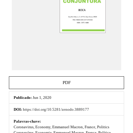
e
.
_
t
m
e
h
n
u
e
.
m
m
a
e
i
n
s
_
n
.
a
b
v
PDF
i
o
g
a
Publicado:
Jun 1, 2020
o
t
i
t
DOI:
https://doi.org/10.5281/zenodo.3889177
o
s
n
Palavras-chave:
#
Coronavirus, Economy, Emmanuel Macron, France, Politics
t
#
Coronavírus, Economia, Emmanuel Macron, França, Política