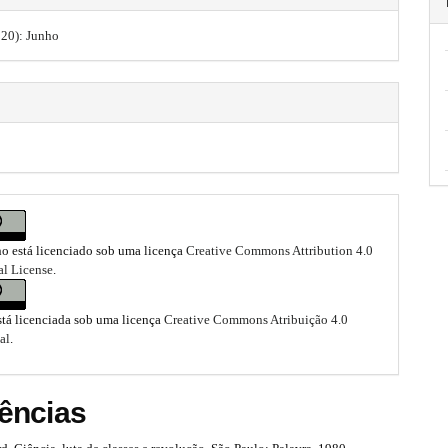
2020): Junho
ho está licenciado sob uma licença
Creative Commons Attribution 4.0
al License
.
stá licenciada sob uma licença
Creative Commons Atribuição 4.0
al
.
ências