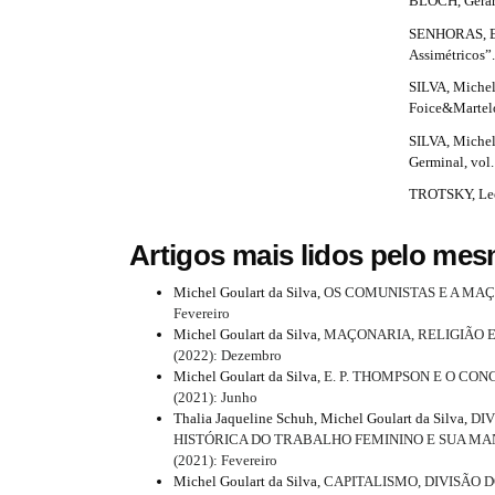
.
.
BLOCH, Gerárd.
t
#
#
SENHORAS, Eló
a
a
r
p
Assimétricos”.
r
r
l
a
SILVA, Michel
u
t
t
Foice&Martelo,
g
p
i
SILVA, Michel
i
i
3
n
Germinal, vol.
s
c
c
.
TROTSKY, Leon.
.
l
l
t
a
h
Artigos mais lidos pelo mes
e
e
e
r
m
.
.
Michel Goulart da Silva,
OS COMUNISTAS E A MA
t
e
Fevereiro
s
m
s
Michel Goulart da Silva,
MAÇONARIA, RELIGIÃO E
i
.
(2022): Dezembro
i
a
b
c
Michel Goulart da Silva,
E. P. THOMPSON E O CON
o
(2021): Junho
d
i
l
o
Thalia Jaqueline Schuh, Michel Goulart da Silva,
DI
t
e
n
HISTÓRICA DO TRABALHO FEMININO E SUA MA
e
s
(2021): Fevereiro
b
#
t
Michel Goulart da Silva,
CAPITALISMO, DIVISÃO
.