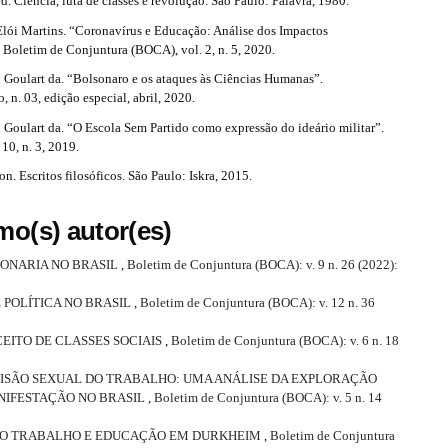
 Ciência, luta de classes e revolução. São Paulo: Palavra, 1980.
i Martins. “Coronavírus e Educação: Análise dos Impactos
 Boletim de Conjuntura (BOCA), vol. 2, n. 5, 2020.
 Goulart da. “Bolsonaro e os ataques às Ciências Humanas”.
 n. 03, edição especial, abril, 2020.
 Goulart da. “O Escola Sem Partido como expressão do ideário militar”.
 10, n. 3, 2019.
 Escritos filosóficos. São Paulo: Iskra, 2015.
mo(s) autor(es)
ÇONARIA NO BRASIL
,
Boletim de Conjuntura (BOCA): v. 9 n. 26 (2022):
 POLÍTICA NO BRASIL
,
Boletim de Conjuntura (BOCA): v. 12 n. 36
CEITO DE CLASSES SOCIAIS
,
Boletim de Conjuntura (BOCA): v. 6 n. 18
VISÃO SEXUAL DO TRABALHO: UMA ANÁLISE DA EXPLORAÇÃO
NIFESTAÇÃO NO BRASIL
,
Boletim de Conjuntura (BOCA): v. 5 n. 14
 DO TRABALHO E EDUCAÇÃO EM DURKHEIM
,
Boletim de Conjuntura