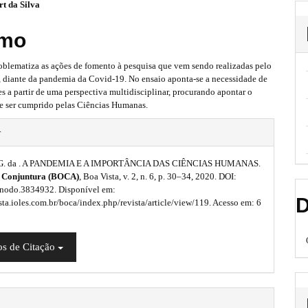
t da Silva
mo
roblematiza as ações de fomento à pesquisa que vem sendo realizadas pelo
, diante da pandemia da Covid-19. No ensaio aponta-se a necessidade de
es a partir de uma perspectiva multidisciplinar, procurando apontar o
e ser cumprido pelas Ciências Humanas.
r
 G. da . A PANDEMIA E A IMPORTÂNCIA DAS CIÊNCIAS HUMANAS.
e Conjuntura (BOCA)
, Boa Vista, v. 2, n. 6, p. 30–34, 2020. DOI:
nodo.3834932. Disponível em:
D
ista.ioles.com.br/boca/index.php/revista/article/view/119. Acesso em: 6
s de Citação