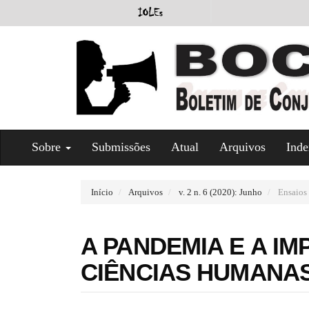
#
Sobre
Submissões
Atual
Arquivos
Inde
#
p
l
u
Início
Arquivos
v. 2 n. 6 (2020): Junho
Ensaios
g
i
n
A PANDEMIA E A I
s
.
CIÊNCIAS HUMANA
t
h
e
m