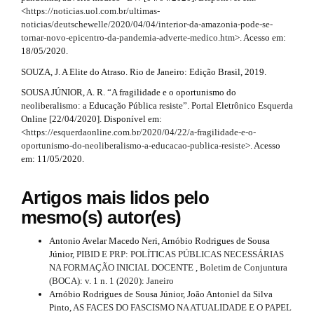
l
l
<
https://noticias.uol.com.br/ultimas-
e
s
noticias/deutschewelle/2020/04/04/interior-da-amazonia-pode-se-
_
tornar-novo-epicentro-da-pandemia-adverte-medico.htm
>. Acesso em:
m
#
18/05/2020.
e
#
n
SOUZA, J. A Elite do Atraso. Rio de Janeiro: Edição Brasil, 2019.
u
SOUSA JÚNIOR, A. R. “A fragilidade e o oportunismo do
.
neoliberalismo: a Educação Pública resiste”. Portal Eletrônico Esquerda
s
Online [22/04/2020]. Disponível em:
i
<
https://esquerdaonline.com.br/2020/04/22/a-fragilidade-e-o-
d
oportunismo-do-neoliberalismo-a-educacao-publica-resiste
>. Acesso
e
em: 11/05/2020.
b
a
r
Artigos mais lidos pelo
#
mesmo(s) autor(es)
#
Antonio Avelar Macedo Neri, Arnóbio Rodrigues de Sousa
Júnior,
PIBID E PRP: POLÍTICAS PÚBLICAS NECESSÁRIAS
NA FORMAÇÃO INICIAL DOCENTE
,
Boletim de Conjuntura
(BOCA): v. 1 n. 1 (2020): Janeiro
Arnóbio Rodrigues de Sousa Júnior, João Antoniel da Silva
Pinto,
AS FACES DO FASCISMO NA ATUALIDADE E O PAPEL