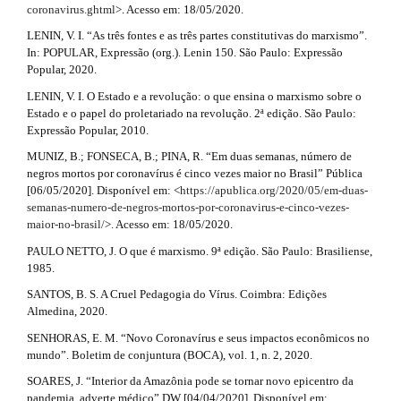
i
coronavirus.ghtml
>. Acesso em: 18/05/2020.
a
m
n
e
LENIN, V. I. “As três fontes e as três partes constitutivas do marxismo”.
r
s
In: POPULAR, Expressão (org.). Lenin 150. São Paulo: Expressão
#
.
Popular, 2020.
t
b
#
LENIN, V. I. O Estado e a revolução: o que ensina o marxismo sobre o
o
i
Estado e o papel do proletariado na revolução. 2ª edição. São Paulo:
o
Expressão Popular, 2010.
c
t
s
MUNIZ, B.; FONSECA, B.; PINA, R. “Em duas semanas, número de
l
t
negros mortos por coronavírus é cinco vezes maior no Brasil” Pública
r
[06/05/2020]. Disponível em: <
https://apublica.org/2020/05/em-duas-
e
a
semanas-numero-de-negros-mortos-por-coronavirus-e-cinco-vezes-
p
.
maior-no-brasil/
>. Acesso em: 18/05/2020.
3
d
PAULO NETTO, J. O que é marxismo. 9ª edição. São Paulo: Brasiliense,
.
1985.
a
e
c
SANTOS, B. S. A Cruel Pedagogia do Vírus. Coimbra: Edições
c
t
Almedina, 2020.
e
s
SENHORAS, E. M. “Novo Coronavírus e seus impactos econômicos no
a
s
mundo”. Boletim de conjuntura (BOCA), vol. 1, n. 2, 2020.
i
i
SOARES, J. “Interior da Amazônia pode se tornar novo epicentro da
b
pandemia, adverte médico” DW [04/04/2020]. Disponível em: