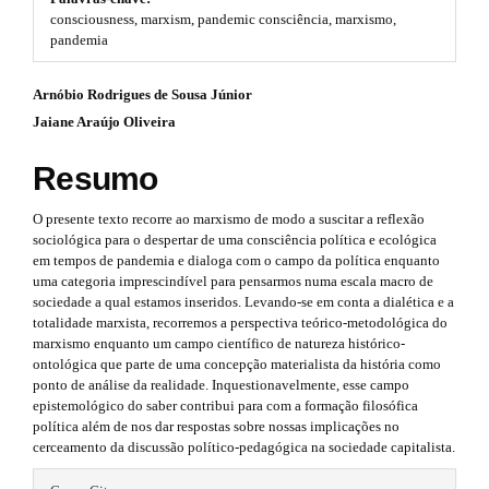
#
consciousness, marxism, pandemic consciência, marxismo,
t
#
pandemia
p
r
l
#
Arnóbio Rodrigues de Sousa Júnior
u
a
g
Jaiane Araújo Oliveira
#
p
i
n
p
Resumo
3
s
.
l
.
O presente texto recorre ao marxismo de modo a suscitar a reflexão
t
u
sociológica para o despertar de uma consciência política e ecológica
h
a
em tempos de pandemia e dialoga com o campo da política enquanto
e
g
r
uma categoria imprescindível para pensarmos numa escala macro de
m
sociedade a qual estamos inseridos. Levando-se em conta a dialética e a
e
i
t
totalidade marxista, recorremos a perspectiva teórico-metodológica do
s
n
marxismo enquanto um campo científico de natureza histórico-
.
i
ontológica que parte de uma concepção materialista da história como
b
s
ponto de análise da realidade. Inquestionavelmente, esse campo
o
c
epistemológico do saber contribui para com a formação filosófica
o
.
l
política além de nos dar respostas sobre nossas implicações no
t
cerceamento da discussão político-pedagógica na sociedade capitalista.
s
t
e
t
#