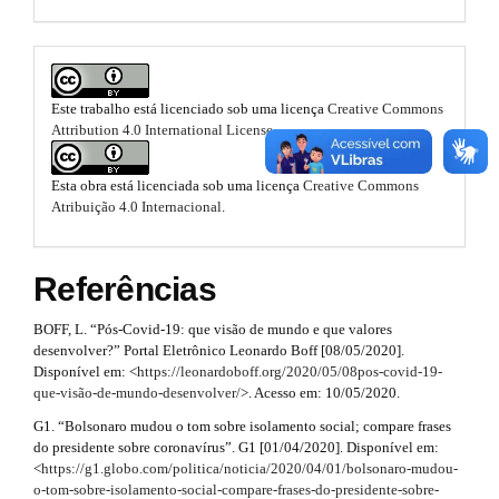
e
n
p
_
s
3
c
o
.
.
n
Este trabalho está licenciado sob uma licença
Creative Commons
b
t
a
Attribution 4.0 International License
.
e
o
n
r
t
o
Esta obra está licenciada sob uma licença
Creative Commons
t
#
Atribuição 4.0 Internacional
.
#
t
i
#
s
#
c
Referências
p
t
l
l
u
BOFF, L. “Pós-Covid-19: que visão de mundo e que valores
r
e
g
desenvolver?” Portal Eletrônico Leonardo Boff [08/05/2020].
i
a
Disponível em: <
https://leonardoboff.org/2020/05/08pos-covid-19-
.
n
que-visão-de-mundo-desenvolver/
>. Acesso em: 10/05/2020.
p
s
m
G1. “Bolsonaro mudou o tom sobre isolamento social; compare frases
.
3
do presidente sobre coronavírus”. G1 [01/04/2020]. Disponível em:
t
a
<
https://g1.globo.com/politica/noticia/2020/04/01/bolsonaro-mudou-
h
.
o-tom-sobre-isolamento-social-compare-frases-do-presidente-sobre-
e