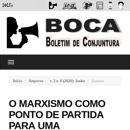
#
T
#
o
p
g
l
g
u
Início
Arquivos
v. 2 n. 6 (2020): Junho
Ensaios
l
g
e
i
n
n
O MARXISMO COMO
a
s
v
.
PONTO DE PARTIDA
i
t
g
h
PARA UMA
a
e
t
m