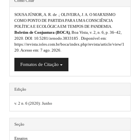
h
r
Como Citar
.
a
#
e
s
p
SOUSA JÚNIOR, A. R. de .; OLIVEIRA, J. A. O MARXISMO
p
3
m
COMO PONTO DE PARTIDA PARA UMA CONSCIÊNCIA
i
.
POLÍTICA E ECOLÓGICA EM TEMPOS DE PANDEMIA.
l
a
e
d
Boletim de Conjuntura (BOCA)
, Boa Vista, v. 2, n. 6, p. 36–42,
c
u
2020. DOI: 10.5281/zenodo.3833185 . Disponível em:
s
c
e
https://revista.ioles.com.br/boca/index.php/revista/article/view/1
e
g
20. Acesso em: 7 ago. 2026.
.
b
s
i
s
b
a
Fomatos de Citação
i
n
b
o
r
l
s
o
e
#
.
_
Edição
t
#
m
t
e
s
v. 2 n. 6 (2020): Junho
n
h
u
t
.
e
r
Seção
m
m
a
a
i
Ensaios