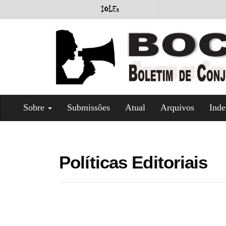
#
Sobre
Submissões
Atual
Arquivos
Inde
#
p
l
u
g
Políticas Editoriais
i
n
s
.
t
h
e
m