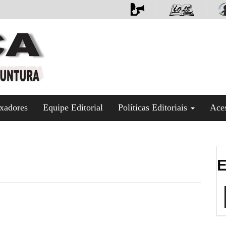
xadores
Equipe Editorial
Políticas Editoriais
Ace
E