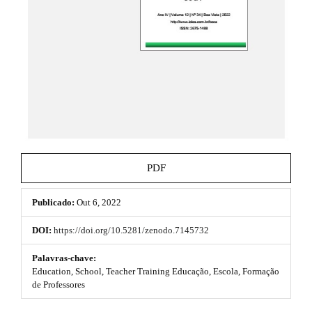
t
e
_
h
m
e
e
n
u
m
.
e
m
a
s
i
n
.
_
b
n
PDF
a
o
v
i
Publicado:
Out 6, 2022
o
g
a
t
DOI:
https://doi.org/10.5281/zenodo.7145732
t
s
i
Palavras-chave:
o
Education, School, Teacher Training Educação, Escola, Formação
t
n
de Professores
#
r
#