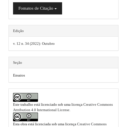
i
g
r
a
e
d
i
Fomatos de Citação
p
s
3
e
n
.
.
b
s
a
Edição
c
b
a
.
c
e
o
v. 12 n. 34 (2022): Outubro
r
t
s
o
s
#
h
i
t
Seção
#
e
b
l
s
m
Ensaios
e
_
t
e
m
r
e
s
n
a
.
u
Este trabalho está licenciado sob uma licença
Creative Commons
.
p
Attribution 4.0 International License
.
b
m
3
a
o
i
Esta obra está licenciada sob uma licença
Creative Commons