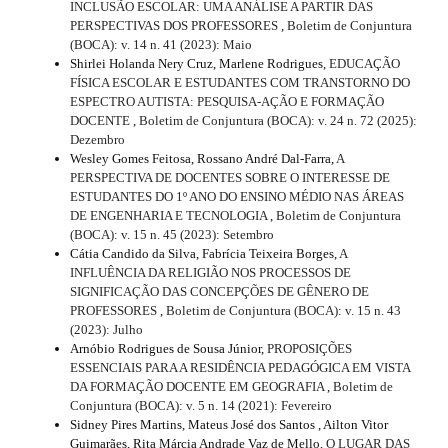
INCLUSÃO ESCOLAR: UMA ANÁLISE A PARTIR DAS
PERSPECTIVAS DOS PROFESSORES
,
Boletim de Conjuntura
(BOCA): v. 14 n. 41 (2023): Maio
Shirlei Holanda Nery Cruz, Marlene Rodrigues,
EDUCAÇÃO
FÍSICA ESCOLAR E ESTUDANTES COM TRANSTORNO DO
ESPECTRO AUTISTA: PESQUISA-AÇÃO E FORMAÇÃO
DOCENTE
,
Boletim de Conjuntura (BOCA): v. 24 n. 72 (2025):
Dezembro
Wesley Gomes Feitosa, Rossano André Dal-Farra,
A
PERSPECTIVA DE DOCENTES SOBRE O INTERESSE DE
ESTUDANTES DO 1º ANO DO ENSINO MÉDIO NAS ÁREAS
DE ENGENHARIA E TECNOLOGIA
,
Boletim de Conjuntura
(BOCA): v. 15 n. 45 (2023): Setembro
Cátia Candido da Silva, Fabrícia Teixeira Borges,
A
INFLUÊNCIA DA RELIGIÃO NOS PROCESSOS DE
SIGNIFICAÇÃO DAS CONCEPÇÕES DE GÊNERO DE
PROFESSORES
,
Boletim de Conjuntura (BOCA): v. 15 n. 43
(2023): Julho
Arnóbio Rodrigues de Sousa Júnior,
PROPOSIÇÕES
ESSENCIAIS PARA A RESIDÊNCIA PEDAGÓGICA EM VISTA
DA FORMAÇÃO DOCENTE EM GEOGRAFIA
,
Boletim de
Conjuntura (BOCA): v. 5 n. 14 (2021): Fevereiro
Sidney Pires Martins, Mateus José dos Santos , Ailton Vitor
Guimarães, Rita Márcia Andrade Vaz de Mello,
O LUGAR DAS