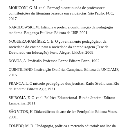
l
e
MORICONI, G. M. et al. Formação continuada de professores:
_
contribuições da literatura baseada em evidências. São Paulo: FCC,
m
2017.
e
NARODOWSKI, M. Infância e poder: a conformação da pedagogia
n
moderna. Bragança Paulista: Editora da USF, 2001.
u
.
NOGUERA-RAMÍREZ, C. E. O governamento pedagógico: da
s
sociedade do ensino para a sociedade da aprendizagem (Tese de
i
Doutorado em Educação). Porto Alegre: UFRGS, 2009.
d
NOVOA, A. Profissão Professor. Porto: Editora Porto, 1992.
e
b
QUINTILIANO. Instituição Oratória. Campinas: Editora da UNICAMP,
a
2015.
r
FRANCA, L. O método pedagógico dos jesuítas: Ratio Studiorum. Rio
#
de Janeiro: Editora Agir, 1951.
#
SHIROMA, E. O. et al. Política Educacional. Rio de Janeiro: Editora
Lamparina, 2011.
SÃO VITOR, H. Didascálicon da arte de ler. Petrópolis: Editora Vozes,
2001.
TOLEDO, M. R. “Pedagogia, política e mercado editorial: análise da