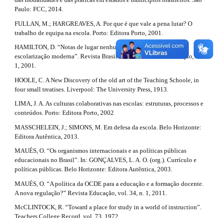
m
#
Paulo: FCC, 2014.
l
e
FULLAN, M.; HARGREAVES, A. Por que é que vale a pena lutar? O
s
e
trabalho de equipa na escola. Porto: Editora Porto, 2001.
.
.
b
HAMILTON, D. “Notas de lugar nenhum: sobre os primórdios da
o
escolarização moderna”. Revista Brasileira de História da Educação, n.
d
o
1, 2001.
t
e
HOOLE, C. A New Discovery of the old art of the Teaching Schoole, in
s
four small treatises. Liverpool: The University Press, 1913.
t
t
r
LIMA, J. A. As culturas colaborativas nas escolas: estruturas, processos e
a
a
conteúdos. Porto: Editora Porto, 2002
p
i
MASSCHELEIN, J.; SIMONS, M. Em defesa da escola. Belo Horizonte:
3
Editora Autêntica, 2013.
.
l
a
MAUÉS, O. “Os organismos internacionais e as políticas públicas
s
c
educacionais no Brasil”. In: GONÇALVES, L. A. O. (org.). Currículo e
c
políticas públicas. Belo Horizonte: Editora Autêntica, 2003.
#
e
s
MAUÉS, O. “A política da OCDE para a educação e a formação docente.
#
s
A nova regulação?” Revista Educação, vol. 34, n. 1, 2011.
i
McCLINTOCK, R. “Toward a place for study in a world of instruction”.
b
Teachers College Record, vol. 73, 1972.