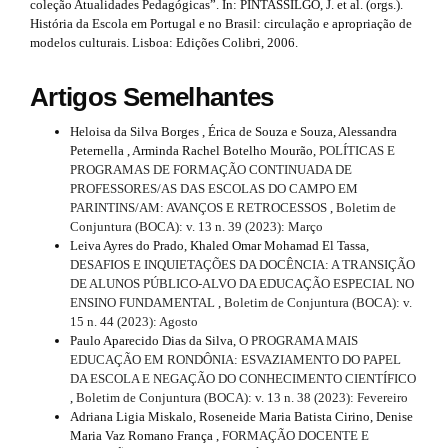
coleção Atualidades Pedagógicas”. In: PINTASSILGO, J. et al. (orgs.).
História da Escola em Portugal e no Brasil: circulação e apropriação de
modelos culturais. Lisboa: Edições Colibri, 2006.
Artigos Semelhantes
Heloisa da Silva Borges , Érica de Souza e Souza, Alessandra
Peternella , Arminda Rachel Botelho Mourão,
POLÍTICAS E
PROGRAMAS DE FORMAÇÃO CONTINUADA DE
PROFESSORES/AS DAS ESCOLAS DO CAMPO EM
PARINTINS/AM: AVANÇOS E RETROCESSOS
,
Boletim de
Conjuntura (BOCA): v. 13 n. 39 (2023): Março
Leiva Ayres do Prado, Khaled Omar Mohamad El Tassa,
DESAFIOS E INQUIETAÇÕES DA DOCÊNCIA: A TRANSIÇÃO
DE ALUNOS PÚBLICO-ALVO DA EDUCAÇÃO ESPECIAL NO
ENSINO FUNDAMENTAL
,
Boletim de Conjuntura (BOCA): v.
15 n. 44 (2023): Agosto
Paulo Aparecido Dias da Silva,
O PROGRAMA MAIS
EDUCAÇÃO EM RONDÔNIA: ESVAZIAMENTO DO PAPEL
DA ESCOLA E NEGAÇÃO DO CONHECIMENTO CIENTÍFICO
,
Boletim de Conjuntura (BOCA): v. 13 n. 38 (2023): Fevereiro
Adriana Ligia Miskalo, Roseneide Maria Batista Cirino, Denise
Maria Vaz Romano França ,
FORMAÇÃO DOCENTE E