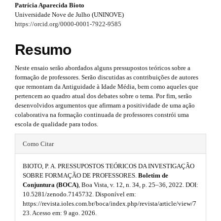
#
Patrícia Aparecida Bioto
#
a
Universidade Nove de Julho (UNINOVE)
#
#
p
https://orcid.org/0000-0001-7922-9585
p
l
p
3
u
Resumo
g
l
.
i
Neste ensaio serão abordados alguns pressupostos teóricos sobre a
u
n
a
formação de professores. Serão discutidas as contribuições de autores
s
g
que remontam da Antiguidade à Idade Média, bem como aqueles que
r
.
pertencem ao quadro atual dos debates sobre o tema. Por fim, serão
t
i
t
desenvolvidos argumentos que afirmam a positividade de uma ação
h
colaborativa na formação continuada de professores constrói uma
n
e
i
escola de qualidade para todos.
m
s
e
c
#
Como Citar
s
.
l
#
.
b
BIOTO, P. A. PRESSUPOSTOS TEÓRICOS DA INVESTIGAÇÃO
t
e
p
o
SOBRE FORMAÇÃO DE PROFESSORES.
Boletim de
h
o
Conjuntura (BOCA)
, Boa Vista, v. 12, n. 34, p. 25–36, 2022. DOI:
.
l
t
10.5281/zenodo.7145732. Disponível em:
e
s
u
s
https://revista.ioles.com.br/boca/index.php/revista/article/view/7
t
23. Acesso em: 9 ago. 2026.
m