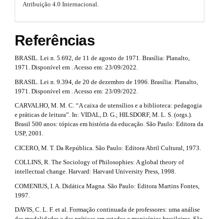
.
n
o
Atribuição 4.0 Internacional
.
_
a
t
c
o
r
Referências
s
n
t
t
t
BRASIL. Lei n. 5.692, de 11 de agosto de 1971. Brasília: Planalto,
e
i
1971. Disponível em . Acesso em: 23/09/2022.
r
n
t
BRASIL. Lei n. 9.394, de 20 de dezembro de 1996. Brasília: Planalto,
c
a
#
1971. Disponível em . Acesso em: 23/09/2022.
#
l
p
CARVALHO, M. M. C. “A caixa de utensílios e a biblioteca: pedagogia
#
e
e práticas de leitura”. In: VIDAL, D. G.; HILSDORF, M. L. S. (orgs.).
#
3
Brasil 500 anos: tópicas em história da educação. São Paulo: Editora da
p
.
.
USP, 2001.
l
u
m
CICERO, M. T. Da República. São Paulo: Editora Abril Cultural, 1973.
a
g
i
COLLINS, R. The Sociology of Philosophies: A global theory of
a
r
n
intellectual change. Harvard: Harvard University Press, 1998.
i
s
t
COMENIUS, I. A. Didática Magna. São Paulo: Editora Martins Fontes,
.
n
1997.
i
t
h
DAVIS, C. L. F. et al. Formação continuada de professores: uma análise
#
c
e
das modalidades e das práticas em estados e municípios brasileiros. São