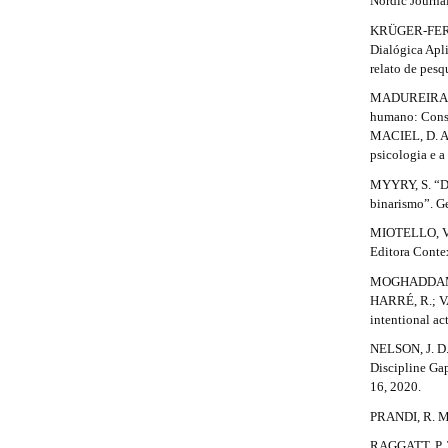
Nordic Journal
m
KRÜGER-FERNA
e
Dialógica Apl
s
relato de pesq
.
b
MADUREIRA, A
o
humano: Const
o
MACIEL, D. A.
t
psicologia e a
s
MYYRY, S. “De
t
binarismo”. Ge
r
a
MIOTELLO, V. 
p
Editora Conte
3
MOGHADDAM, F.
.
HARRÉ, R.; VA
a
intentional ac
c
c
NELSON, J. D.
e
Discipline Ga
s
16, 2020.
s
i
PRANDI, R. Mi
b
RAGGATT, P. T.