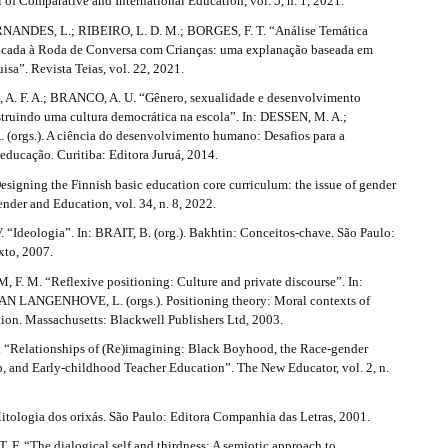
 of Comparative and International Education, vol. 5, n. 1, 2021.
NDES, L.; RIBEIRO, L. D. M.; BORGES, F. T. “Análise Temática
icada à Roda de Conversa com Crianças: uma explanação baseada em
uisa”. Revista Teias, vol. 22, 2021.
. F. A.; BRANCO, A. U. “Gênero, sexualidade e desenvolvimento
ruindo uma cultura democrática na escola”. In: DESSEN, M. A.;
 (orgs.). A ciência do desenvolvimento humano: Desafios para a
 educação. Curitiba: Editora Juruá, 2014.
signing the Finnish basic education core curriculum: the issue of gender
nder and Education, vol. 34, n. 8, 2022.
“Ideologia”. In: BRAIT, B. (org.). Bakhtin: Conceitos-chave. São Paulo:
xto, 2007.
 M. “Reflexive positioning: Culture and private discourse”. In:
N LANGENHOVE, L. (orgs.). Positioning theory: Moral contexts of
tion. Massachusetts: Blackwell Publishers Ltd, 2003.
 “Relationships of (Re)imagining: Black Boyhood, the Race-gender
p, and Early-childhood Teacher Education”. The New Educator, vol. 2, n.
tologia dos orixás. São Paulo: Editora Companhia das Letras, 2001.
 F. “The dialogical self and thirdness: A semiotic approach to