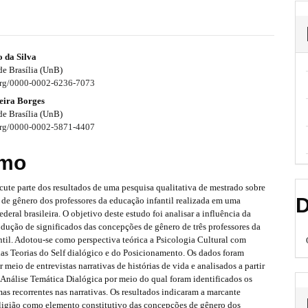
 da Silva
de Brasília (UnB)
.org/0000-0002-6236-7073
eira Borges
de Brasília (UnB)
.org/0000-0002-5871-4407
mo
scute parte dos resultados de uma pesquisa qualitativa de mestrado sobre
D
 de gênero dos professores da educação infantil realizada em uma
ederal brasileira. O objetivo deste estudo foi analisar a influência da
odução de significados das concepções de gênero de três professores da
til. Adotou-se como perspectiva teórica a Psicologia Cultural com
das Teorias do Self dialógico e do Posicionamento. Os dados foram
 meio de entrevistas narrativas de histórias de vida e analisados a partir
Análise Temática Dialógica por meio do qual foram identificados os
as recorrentes nas narrativas. Os resultados indicaram a marcante
eligião como elemento constitutivo das concepções de gênero dos