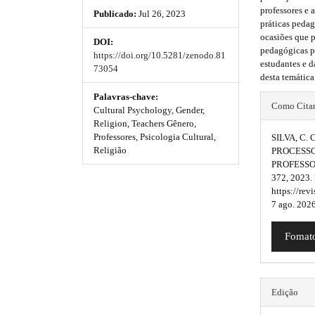
h
h
e
professores e 
Publicado:
Jul 26, 2023
_
e
e
práticas pedag
m
ocasiões que p
DOI:
e
m
m
pedagógicas p
https://doi.org/10.5281/zenodo.81
n
estudantes e d
e
e
73054
u
desta temática
.
s
s
m
#
Palavras-chave:
Como Cita
a
Cultural Psychology, Gender,
.
.
#
i
Religion, Teachers Gênero,
b
b
n
Professores, Psicologia Cultural,
SILVA, C. 
p
_
Religião
PROCESSO
o
o
n
PROFESS
l
a
372, 2023.
o
o
u
v
https://rev
i
7 ago. 2026
t
t
g
g
s
s
a
i
Fomato
t
t
t
i
n
o
r
r
s
n
Edição
#
a
a
.
#