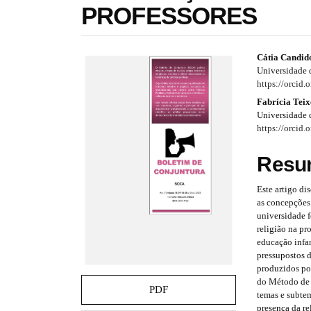
PROFESSORES
e
s
.
b
#
#
Cátia Candido
o
Universidade 
o
#
#
https://orcid
t
p
p
Fabrícia Teix
s
Universidade 
t
l
l
https://orcid
r
a
u
u
p
Resu
3
g
g
.
Este artigo di
i
i
a
as concepções
c
n
n
universidade f
c
religião na pr
e
s
s
educação infan
s
pressupostos 
s
.
.
produzidos por
i
do Método de 
t
t
b
PDF
temas e subtem
l
presença da r