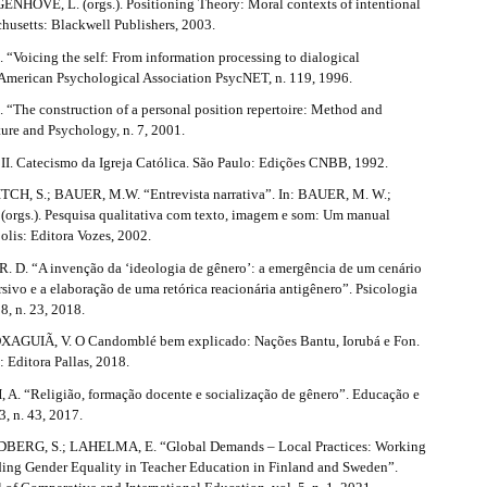
NHOVE, L. (orgs.). Positioning Theory: Moral contexts of intentional
husetts: Blackwell Publishers, 2003.
Voicing the self: From information processing to dialogical
 American Psychological Association PsycNET, n. 119, 1996.
The construction of a personal position repertoire: Method and
ture and Psychology, n. 7, 2001.
. Catecismo da Igreja Católica. São Paulo: Edições CNBB, 1992.
H, S.; BAUER, M.W. “Entrevista narrativa”. In: BAUER, M. W.;
orgs.). Pesquisa qualitativa com texto, imagem e som: Um manual
polis: Editora Vozes, 2002.
 D. “A invenção da ‘ideologia de gênero’: a emergência de um cenário
rsivo e a elaboração de uma retórica reacionária antigênero”. Psicologia
18, n. 23, 2018.
XAGUIÃ, V. O Candomblé bem explicado: Nações Bantu, Iorubá e Fon.
: Editora Pallas, 2018.
 “Religião, formação docente e socialização de gênero”. Educação e
3, n. 43, 2017.
ERG, S.; LAHELMA, E. “Global Demands – Local Practices: Working
ding Gender Equality in Teacher Education in Finland and Sweden”.