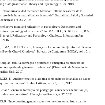
ing dialogical triads”. Theory and Psychology, n. 20, 2010.
“Heteronormatividad escolar en México: Reflexiones acerca de la
astigo de la homosexualidad en la escuela”. Sexualidad, Salud y Sociedad
noamericana, n. 33, 2019.
 reflective mind and reflexivity in psychology: Description and
ithin a psychology of experience”. In: MARSICO, G.; RUGGIERI, R.A.;
 (orgs.). Reflexitivy and Psychology. Charlotte: Information Age
c, 2016.
.; LIMA, S. R. O. “Gênero, Educação e Literatura: As Questões de Gênero
s Boy de Cheryl Kilodavis”. Boletim de Conjuntura (BOCA), vol. 10, n.
Religião, família, formação e profissão: a amálgama no processo de
das concepções de gênero em professores” (Dissertação de Mestrado em
rasília: UnB, 2017.
RGES, F. “Análise temática dialógica como método de análise de dados
quisas qualitativas”. Linhas Críticas, vol. 23, n. 51, 2017.
. et al. “Gênero na formação em pedagogia: concepções de futuras (os)
tir de cinco conceitos”. Educação em Revista, n. 37, 2021.
G, R. “Incorporating gender issues into the classroom: Study on the