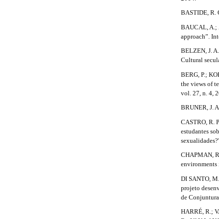
r
r
a
e
n
BASTIDE, R. O
a
p
BAUCAL, A.; Z
b
#
3
p
approach”. Int
.
a
#
a
3
BELZEN, J. A. 
c
r
Cultural secul
.
c
e
BERG, P.; KOK
#
a
s
the views of 
#
s
vol. 27, n. 4, 
r
i
BRUNER, J. Ato
b
t
l
CASTRO, R. P.
i
e
estudantes so
_
sexualidades?”
c
m
CHAPMAN, R. “
e
l
environments i
n
u
e
DI SANTO, M. 
.
projeto desen
.
m
de Conjuntura
a
d
HARRÉ, R.; V
i