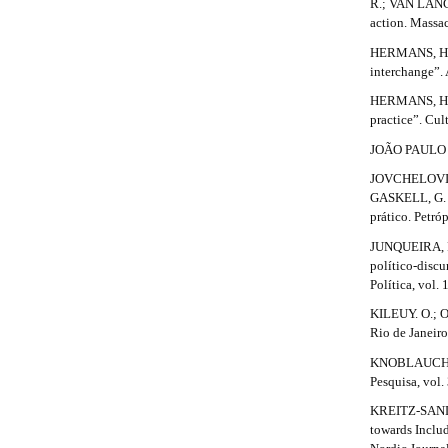
R.; VAN LANGE
n
e
action. Massac
_
c
t
HERMANS, H. “
o
interchange”.
a
n
HERMANS, H. “
t
i
practice”. Cul
e
n
l
JOÃO PAULO II
t
s
JOVCHELOVITC
#
GASKELL, G. (
#
#
prático. Petró
#
#
#
JUNQUEIRA, R.
p
político-discu
l
Política, vol. 
u
g
KILEUY. O.; O
i
Rio de Janeiro
n
KNOBLAUCH, A.
s
Pesquisa, vol. 
.
t
KREITZ-SANDB
h
towards Inclu
e