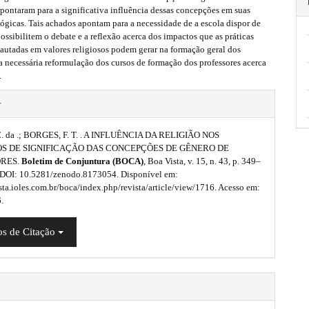
apontaram para a significativa influência dessas concepções em suas
ógicas. Tais achados apontam para a necessidade de a escola dispor de
ossibilitem o debate e a reflexão acerca dos impactos que as práticas
autadas em valores religiosos podem gerar na formação geral dos
a necessária reformulação dos cursos de formação dos professores acerca
.
r
C. da .; BORGES, F. T. . A INFLUÊNCIA DA RELIGIÃO NOS
S DE SIGNIFICAÇÃO DAS CONCEPÇÕES DE GÊNERO DE
ORES.
Boletim de Conjuntura (BOCA)
, Boa Vista, v. 15, n. 43, p. 349–
 DOI: 10.5281/zenodo.8173054. Disponível em:
ista.ioles.com.br/boca/index.php/revista/article/view/1716. Acesso em:
.
s de Citação