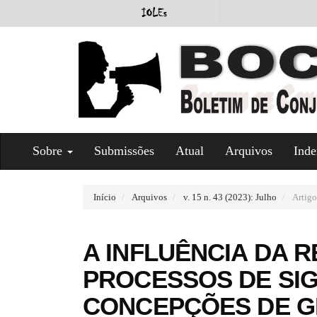
#
Sobre
Submissões
Atual
Arquivos
Inde
#
p
l
u
Início
Arquivos
v. 15 n. 43 (2023): Julho
Artigo
g
i
n
A INFLUÊNCIA DA R
s
.
PROCESSOS DE SIG
t
h
CONCEPÇÕES DE G
e
m