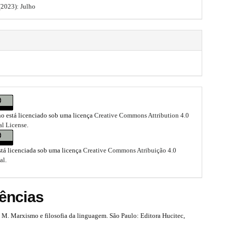
 (2023): Julho
ho está licenciado sob uma licença
Creative Commons Attribution 4.0
al License
.
stá licenciada sob uma licença
Creative Commons Atribuição 4.0
al
.
ências
. Marxismo e filosofia da linguagem. São Paulo: Editora Hucitec,