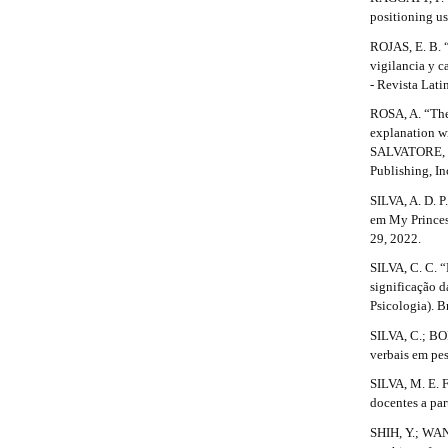
l
positioning us
e
_
ROJAS, E. B. 
m
vigilancia y c
e
- Revista Lati
n
ROSA, A. “The
u
explanation w
.
SALVATORE, S.
s
Publishing, In
i
d
SILVA, A. D. P
e
em My Princes
b
29, 2022.
a
SILVA, C. C. “
r
significação 
#
Psicologia). B
#
SILVA, C.; BO
verbais em pes
SILVA, M. E. F
docentes a par
SHIH, Y.; WAN