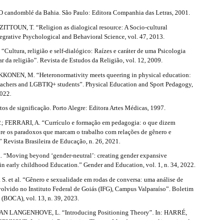
 candomblé da Bahia. São Paulo: Editora Companhia das Letras, 2001.
ITTOUN, T. “Religion as dialogical resource: A Socio-cultural
egrative Psychological and Behavioral Science, vol. 47, 2013.
“Cultura, religião e self-dialógico: Raízes e caráter de uma Psicologia
ar da religião”. Revista de Estudos da Religião, vol. 12, 2009.
KONEN, M. “Heteronormativity meets queering in physical education:
teachers and LGBTIQ+ students”. Physical Education and Sport Pedagogy,
2022.
s de significação. Porto Alegre: Editora Artes Médicas, 1997.
; FERRARI, A. “Currículo e formação em pedagogia: o que dizem
bre os paradoxos que marcam o trabalho com relações de gênero e
 Revista Brasileira de Educação, n. 26, 2021.
Moving beyond ‘gender-neutral’: creating gender expansive
n early childhood Education.” Gender and Education, vol. 1, n. 34, 2022.
S. et al. “Gênero e sexualidade em rodas de conversa: uma análise de
volvido no Instituto Federal de Goiás (IFG), Campus Valparaíso”. Boletim
 (BOCA), vol. 13, n. 39, 2023.
AN LANGENHOVE, L. “Introducing Positioning Theory”. In: HARRÉ,