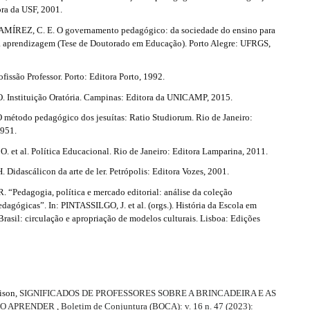
ora da USF, 2001.
́REZ, C. E. O governamento pedagógico: da sociedade do ensino para
a aprendizagem (Tese de Doutorado em Educação). Porto Alegre: UFRGS,
issão Professor. Porto: Editora Porto, 1992.
Instituição Oratória. Campinas: Editora da UNICAMP, 2015.
método pedagógico dos jesuítas: Ratio Studiorum. Rio de Janeiro:
1951.
 et al. Política Educacional. Rio de Janeiro: Editora Lamparina, 2011.
Didascálicon da arte de ler. Petrópolis: Editora Vozes, 2001.
 “Pedagogia, política e mercado editorial: análise da coleção
dagógicas”. In: PINTASSILGO, J. et al. (orgs.). História da Escola em
Brasil: circulação e apropriação de modelos culturais. Lisboa: Edições
rison,
SIGNIFICADOS DE PROFESSORES SOBRE A BRINCADEIRA E AS
DO APRENDER
,
Boletim de Conjuntura (BOCA): v. 16 n. 47 (2023):