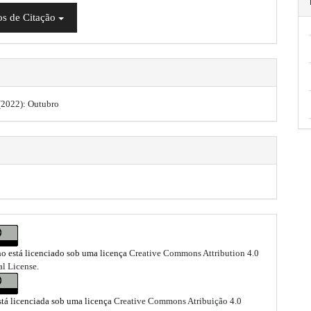
s de Citação
 (2022): Outubro
ho está licenciado sob uma licença
Creative Commons Attribution 4.0
al License
.
stá licenciada sob uma licença
Creative Commons Atribuição 4.0