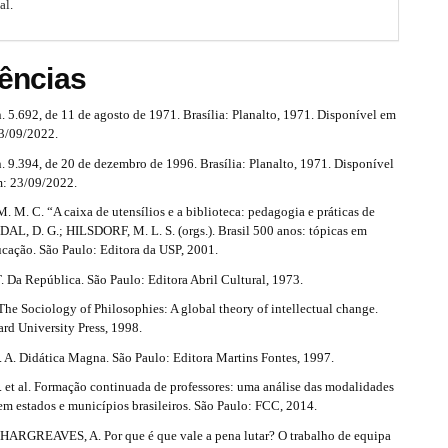
al
.
ências
 5.692, de 11 de agosto de 1971. Brasília: Planalto, 1971. Disponível em
23/09/2022.
. 9.394, de 20 de dezembro de 1996. Brasília: Planalto, 1971. Disponível
m: 23/09/2022.
M. C. “A caixa de utensílios e a biblioteca: pedagogia e práticas de
VIDAL, D. G.; HILSDORF, M. L. S. (orgs.). Brasil 500 anos: tópicas em
ucação. São Paulo: Editora da USP, 2001.
 Da República. São Paulo: Editora Abril Cultural, 1973.
he Sociology of Philosophies: A global theory of intellectual change.
rd University Press, 1998.
A. Didática Magna. São Paulo: Editora Martins Fontes, 1997.
. et al. Formação continuada de professores: uma análise das modalidades
 em estados e municípios brasileiros. São Paulo: FCC, 2014.
ARGREAVES, A. Por que é que vale a pena lutar? O trabalho de equipa