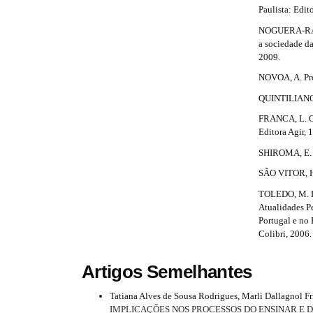
n
Paulista: Edit
_
NOGUERA-RAMI
c
a sociedade d
o
2009.
n
t
NOVOA, A. Prof
e
QUINTILIANO. 
n
t
FRANCA, L. O 
#
Editora Agir, 
#
#
SHIROMA, E. O.
#
SÃO VITOR, H. 
p
l
TOLEDO, M. R.
u
Atualidades Pe
g
Portugal e no 
i
Colibri, 2006.
n
s
Artigos Semelhantes
.
t
Tatiana Alves de Sousa Rodrigues, Marli Dallagnol F
h
IMPLICAÇÕES NOS PROCESSOS DO ENSINAR E 
e