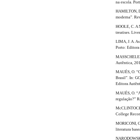
r
c
na escola. Por
b
#
a
HAMILTON, D. 
l
p
a
#
moderna”. Revi
3
e
.
r
HOOLE, C. A Ne
a
treatises. Liv
.
c
#
LIMA, J. A. As
c
d
#
Porto: Editora
e
e
s
MASSCHELEIN, 
s
Autêntica, 20
t
i
b
MAUÉS, O. “Os
a
l
Brasil”. In: G
e
Editora Autênt
i
_
MAUÉS, O. “A 
l
m
regulação?” Re
e
s
n
McCLINTOCK, R
u
College Record
#
.
MORICONI, G. 
m
#
literatura bas
a
i
NARODOWSKI, 