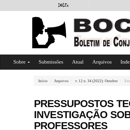
#
Sobre
Submissões
Atual
Arquivos
Inde
#
p
l
u
Início
Arquivos
v. 12 n. 34 (2022): Outubro
Ens
g
i
n
PRESSUPOSTOS TE
s
.
INVESTIGAÇÃO SO
t
h
PROFESSORES
e
m