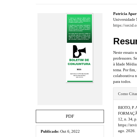
e
s
#
#
Patrícia Apar
.
Universidade
b
#
#
https://orcid
o
p
p
o
Resu
t
l
l
s
t
Neste ensaio s
u
u
r
professores. S
a
g
g
à Idade Média
p
tema. Por fim
i
i
3
colaborativa 
.
para todos.
n
n
a
#
c
s
s
Como Cita
c
#
e
.
.
BIOTO, P
s
p
FORMAÇÃ
t
t
s
PDF
12, n. 34,
l
i
h
h
https://rev
b
u
ago. 2026.
Publicado:
Out 6, 2022
l
e
e