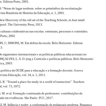
to: Editora Porto, 2001.
“Notas de lugar nenhum: sobre os primórdios da escolarização
sta Brasileira de História da Educação, n. 1, 2001.
w Discovery of the old art of the Teaching Schoole, in four small
erpool: The University Press, 1913.
 culturas colaborativas nas escolas: estruturas, processos e conteúdos.
 Porto, 2002
J.; SIMONS, M. Em defesa da escola. Belo Horizonte: Editora
13.
 organismos internacionais e as políticas públicas educacionais no
ONÇALVES, L. A. O. (org.). Currículo e políticas públicas. Belo Horizonte:
ica, 2003.
política da OCDE para a educação e a formação docente. A nova
vista Educação, vol. 34, n. 1, 2011.
. “Toward a place for study in a world of instruction”. Teachers
, vol. 73, 1972.
M. et al. Formação continuada de professores: contribuições da
eada em evidências. São Paulo: FCC, 2017.
M. Infância e poder: a conformação da pedagogia moderna. Bragança