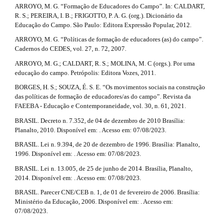
l
3
ARROYO, M. G. “Formação de Educadores do Campo”. In: CALDART,
e
R. S.; PEREIRA, I. B.; FRIGOTTO, P. A. G. (org.). Dicionário da
.
_
Educação do Campo. São Paulo: Editora Expressão Popular, 2012.
m
a
ARROYO, M. G. “Políticas de formação de educadores (as) do campo”.
e
Cadernos do CEDES, vol. 27, n. 72, 2007.
n
r
u
ARROYO, M. G.; CALDART, R. S.; MOLINA, M. C (orgs.). Por uma
.
t
educação do campo. Petrópolis: Editora Vozes, 2011.
s
i
i
BORGES, H. S.; SOUZA, É. S. E. “Os movimentos sociais na construção
d
das políticas de formação de educadores/as do campo”. Revista da
c
e
FAEEBA - Educação e Contemporaneidade, vol. 30, n. 61, 2021.
b
l
BRASIL. Decreto n. 7.352, de 04 de dezembro de 2010 Brasília:
a
Planalto, 2010. Disponível em: . Acesso em: 07/08/2023.
r
e
#
BRASIL. Lei n. 9.394, de 20 de dezembro de 1996. Brasília: Planalto,
.
#
1996. Disponível em: . Acesso em: 07/08/2023.
d
BRASIL. Lei n. 13.005, de 25 de junho de 2014. Brasília, Planalto,
2014. Disponível em: . Acesso em: 07/08/2023.
e
BRASIL. Parecer CNE/CEB n. 1, de 01 de fevereiro de 2006. Brasília:
t
Ministério da Educação, 2006. Disponível em: . Acesso em:
07/08/2023.
a