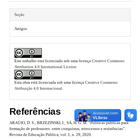
e
e
m
.
m
e
Seção
s
m
e
.
Artigos
b
a
s
o
i
.
o
t
n
b
s
t
#
o
Este trabalho está licenciado sob uma licença
Creative Commons
r
Attribution 4.0 International License
.
a
#
o
p
t
3
Esta obra está licenciada sob uma licença
Creative Commons
.
Atribuição 4.0 Internacional
.
s
a
c
t
c
Referências
r
e
s
a
ARAÚJO, D. S.; BRZEZINSKI, I.; SÁ, H. G. M. “Políticas públicas para
s
formação de professores: entre conquistas, retrocessos e resistências”.
i
p
Revista de Educação Pública, vol. 1, n. 29, 2020.
b