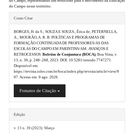
do Campo, representando um retrocesso para o movimento da Educação
n
s
do Campo nesse território.
_
c
t
#
Como Citar
o
r
#
n
t
BORGES, H. da S.; SOUZA E SOUZA , Érica de; PETERNELLA,
a
p
e
A.; MOURÃO, A. R. B. POLÍTICAS E PROGRAMAS DE
n
FORMAÇÃO CONTINUADA DE PROFESSORES/AS DAS
p
l
t
ESCOLAS DO CAMPO EM PARINTINS/AM: AVANÇOS E
3
u
#
RETROCESSOS.
Boletim de Conjuntura (BOCA)
, Boa Vista, v.
#
13, n. 39, p. 248–268, 2023. DOI: 10.5281/zenodo.7747271.
.
g
#
Disponível em:
#
https://revista.ioles.com.br/boca/index.php/revista/article/view/9
a
i
p
97. Acesso em: 9 ago. 2026.
l
r
n
u
Fomatos de Citação
t
s
g
i
i
.
n
s
c
t
Edição
.
t
l
h
h
v. 13 n. 39 (2023): Março
e