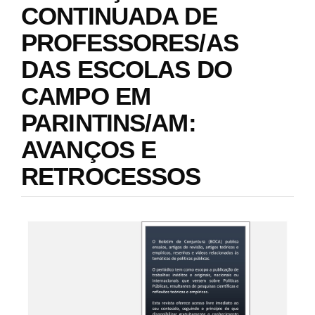
CONTINUADA DE
i
e
o
s
PROFESSORES/AS
n
.
b
DAS ESCOLAS DO
o
o
CAMPO EM
t
s
PARINTINS/AM:
t
r
AVANÇOS E
a
p
RETROCESSOS
3
.
a
c
#
c
e
#
s
p
s
i
l
b
l