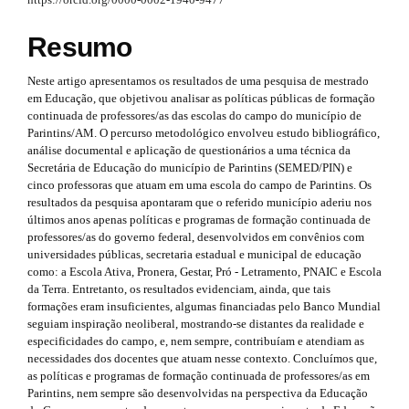
n
r
a
c
s
p
Resumo
l
3
.
.
e
Neste artigo apresentamos os resultados de uma pesquisa de mestrado
a
t
em Educação, que objetivou analisar as políticas públicas de formação
c
.
continuada de professores/as das escolas do campo do município de
h
c
Parintins/AM. O percurso metodológico envolveu estudo bibliográfico,
s
e
e
análise documental e aplicação de questionários a uma técnica da
s
Secretária de Educação do município de Parintins (SEMED/PIN) e
i
s
m
cinco professoras que atuam em uma escola do campo de Parintins. Os
i
d
resultados da pesquisa apontaram que o referido município aderiu nos
b
e
últimos anos apenas políticas e programas de formação continuada de
l
e
professores/as do governo federal, desenvolvidos em convênios com
s
e
universidades públicas, secretaria estadual e municipal de educação
b
_
.
como: a Escola Ativa, Pronera, Gestar, Pró - Letramento, PNAIC e Escola
m
da Terra. Entretanto, os resultados evidenciam, ainda, que tais
a
e
b
formações eram insuficientes, algumas financiadas pelo Banco Mundial
n
r
seguiam inspiração neoliberal, mostrando-se distantes da realidade e
u
o
especificidades do campo, e, nem sempre, contribuíam e atendiam as
.
#
necessidades dos docentes que atuam nesse contexto. Concluímos que,
o
m
as políticas e programas de formação continuada de professores/as em
#
a
t
Parintins, nem sempre são desenvolvidas na perspectiva da Educação
i