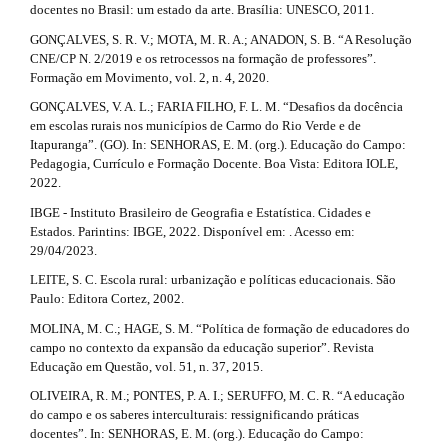
docentes no Brasil: um estado da arte. Brasília: UNESCO, 2011.
GONÇALVES, S. R. V.; MOTA, M. R. A.; ANADON, S. B. “A Resolução
CNE/CP N. 2/2019 e os retrocessos na formação de professores”.
Formação em Movimento, vol. 2, n. 4, 2020.
GONÇALVES, V. A. L.; FARIA FILHO, F. L. M. “Desafios da docência
em escolas rurais nos municípios de Carmo do Rio Verde e de
Itapuranga”. (GO). In: SENHORAS, E. M. (org.). Educação do Campo:
Pedagogia, Currículo e Formação Docente. Boa Vista: Editora IOLE,
2022.
IBGE - Instituto Brasileiro de Geografia e Estatística. Cidades e
Estados. Parintins: IBGE, 2022. Disponível em: . Acesso em:
29/04/2023.
LEITE, S. C. Escola rural: urbanização e políticas educacionais. São
Paulo: Editora Cortez, 2002.
MOLINA, M. C.; HAGE, S. M. “Política de formação de educadores do
campo no contexto da expansão da educação superior”. Revista
Educação em Questão, vol. 51, n. 37, 2015.
OLIVEIRA, R. M.; PONTES, P. A. I.; SERUFFO, M. C. R. “A educação
do campo e os saberes interculturais: ressignificando práticas
docentes”. In: SENHORAS, E. M. (org.). Educação do Campo: