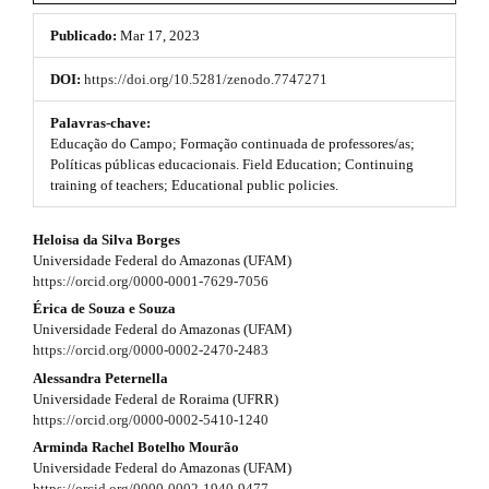
o
#
#
Publicado:
Mar 17, 2023
o
p
l
t
DOI:
https://doi.org/10.5281/zenodo.7747271
u
s
g
Palavras-chave:
i
Educação do Campo; Formação continuada de professores/as;
t
n
Políticas públicas educacionais. Field Education; Continuing
s
training of teachers; Educational public policies.
r
.
t
a
#
Heloisa da Silva Borges
h
p
Universidade Federal do Amazonas (UFAM)
e
#
https://orcid.org/0000-0001-7629-7056
m
3
e
p
Érica de Souza e Souza
s
Universidade Federal do Amazonas (UFAM)
.
.
l
https://orcid.org/0000-0002-2470-2483
b
a
Alessandra Peternella
u
o
Universidade Federal de Roraima (UFRR)
r
o
g
https://orcid.org/0000-0002-5410-1240
t
t
Arminda Rachel Botelho Mourão
s
i
Universidade Federal do Amazonas (UFAM)
t
i
https://orcid.org/0000-0002-1940-9477