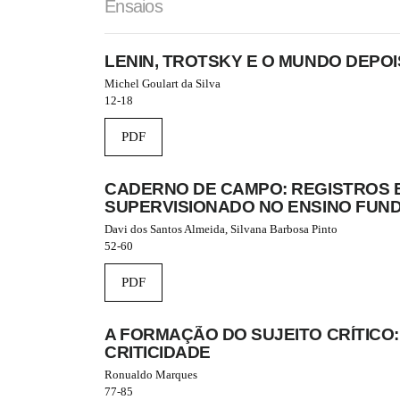
r
Ensaios
a
p
3
LENIN, TROTSKY E O MUNDO DEPOI
.
Michel Goulart da Silva
a
12-18
c
c
e
PDF
s
s
CADERNO DE CAMPO: REGISTROS 
i
b
SUPERVISIONADO NO ENSINO FUN
l
Davi dos Santos Almeida, Silvana Barbosa Pinto
e
52-60
_
m
PDF
e
n
u
A FORMAÇÃO DO SUJEITO CRÍTICO:
.
CRITICIDADE
m
a
Ronualdo Marques
i
77-85