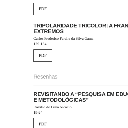
n
_
PDF
c
o
n
TRIPOLARIDADE TRICOLOR: A FR
t
EXTREMOS
e
Carlos Frederico Pereira da Silva Gama
n
129-134
t
#
PDF
#
#
#
p
Resenhas
l
u
g
REVISITANDO A “PESQUISA EM ED
i
E METODOLÓGICAS”
n
s
Rovílio de Lima Nicácio
.
19-24
t
h
PDF
e