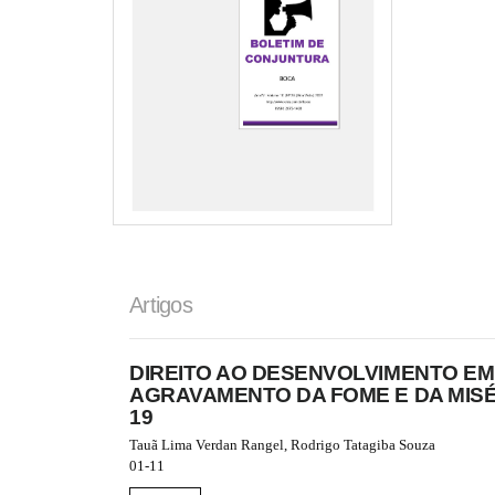
e
s
.
b
o
o
t
s
t
r
a
p
3
.
Artigos
a
c
c
DIREITO AO DESENVOLVIMENTO EM
e
AGRAVAMENTO DA FOME E DA MIS
s
19
s
i
Tauã Lima Verdan Rangel, Rodrigo Tatagiba Souza
b
01-11
l