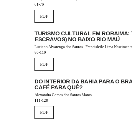
#
61-76
#
p
PDF
l
u
g
TURISMO CULTURAL EM RORAIMA: 
i
ESCRAVOS) NO BAIXO RIO MAÚ
n
Luciano Alvarenga dos Santos , Francisleile Lima Nasciment
s
86-110
.
t
PDF
h
e
m
DO INTERIOR DA BAHIA PARA O BR
e
CAFÉ PARA QUÊ?
s
.
Alexandra Gomes dos Santos Matos
b
111-128
o
o
PDF
t
s
t