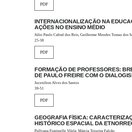
e
PDF
_
m
e
INTERNACIONALIZAÇÃO NA EDUCA
n
AÇÕES NO ENSINO MÉDIO
u
.
Júlio Paulo Cabral dos Reis, Guilherme Mendes Tomaz dos S
m
25-38
a
i
PDF
n
_
n
FORMAÇÃO DE PROFESSORES: BRE
a
DE PAULO FREIRE COM O DIALOGI
v
Jucenilton Alves dos Santos
i
39-51
g
a
PDF
t
i
o
GEOGRAFIA FÍSICA: CARACTERIZA
n
HISTÓRICO ESPACIAL DA ETNORRE
#
#
Pollyana Fontinelle Vilela, Márcia Teixeira Falcão