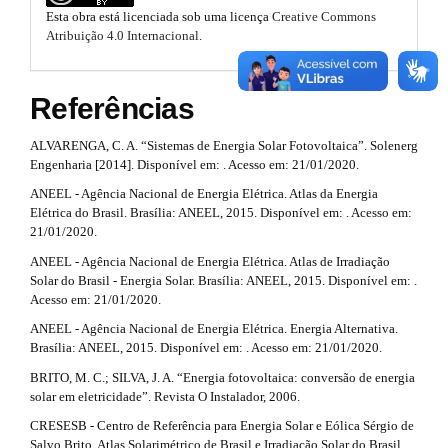
#
m
o
Esta obra está licenciada sob uma licença
Creative Commons
e
#
Atribuição 4.0 Internacional
.
t
s
.
s
b
Referências
o
t
o
ALVARENGA, C. A. “Sistemas de Energia Solar Fotovoltaica”. Solenerg
r
t
Engenharia [2014]. Disponível em: . Acesso em: 21/01/2020.
s
a
t
ANEEL - Agência Nacional de Energia Elétrica. Atlas da Energia
r
Elétrica do Brasil. Brasília: ANEEL, 2015. Disponível em: . Acesso em:
p
a
21/01/2020.
p
3
ANEEL - Agência Nacional de Energia Elétrica. Atlas de Irradiação
3
.
Solar do Brasil - Energia Solar. Brasília: ANEEL, 2015. Disponível em: .
.
Acesso em: 21/01/2020.
a
a
c
ANEEL - Agência Nacional de Energia Elétrica. Energia Alternativa.
c
r
Brasília: ANEEL, 2015. Disponível em: . Acesso em: 21/01/2020.
e
s
BRITO, M. C.; SILVA, J. A. “Energia fotovoltaica: conversão de energia
t
s
solar em eletricidade”. Revista O Instalador, 2006.
i
i
CRESESB - Centro de Referência para Energia Solar e Eólica Sérgio de
b
Salvo Brito. Atlas Solarimétrico de Brasil e Irradiação Solar do Brasil.