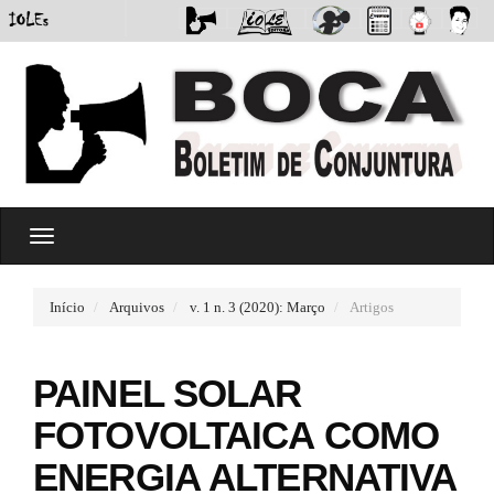
#
T
#
o
p
g
l
g
u
Início
Arquivos
v. 1 n. 3 (2020): Março
Artigos
l
g
e
i
n
n
PAINEL SOLAR
a
s
v
.
FOTOVOLTAICA COMO
i
t
g
h
ENERGIA ALTERNATIVA
a
e
t
m