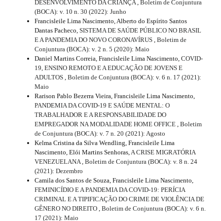
DESENVOLVIMENTO DA CRIANÇA
,
Boletim de Conjuntura
(BOCA): v. 10 n. 30 (2022): Junho
Francisleile Lima Nascimento, Alberto do Espírito Santos
Dantas Pacheco,
SISTEMA DE SAÚDE PÚBLICO NO BRASIL
E A PANDEMIA DO NOVO CORONAVÍRUS
,
Boletim de
Conjuntura (BOCA): v. 2 n. 5 (2020): Maio
Daniel Martins Correia, Francisleile Lima Nascimento,
COVID-
19, ENSINO REMOTO E A EDUCAÇÃO DE JOVENS E
ADULTOS
,
Boletim de Conjuntura (BOCA): v. 6 n. 17 (2021):
Maio
Rarison Pablo Bezerra Vieira, Francisleile Lima Nascimento,
PANDEMIA DA COVID-19 E SAÚDE MENTAL: O
TRABALHADOR E A RESPONSABILIDADE DO
EMPREGADOR NA MODALIDADE HOME OFFICE
,
Boletim
de Conjuntura (BOCA): v. 7 n. 20 (2021): Agosto
Kelma Cristina da Silva Wendling, Francisleile Lima
Nascimento, Elói Martins Senhoras,
A CRISE MIGRATÓRIA
VENEZUELANA
,
Boletim de Conjuntura (BOCA): v. 8 n. 24
(2021): Dezembro
Camila dos Santos de Souza, Francisleile Lima Nascimento,
FEMINICÍDIO E A PANDEMIA DA COVID-19: PERÍCIA
CRIMINAL E A TIPIFICAÇÃO DO CRIME DE VIOLÊNCIA DE
GÊNERO NO DIREITO
,
Boletim de Conjuntura (BOCA): v. 6 n.
17 (2021): Maio