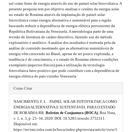
s
r
m
sol como fonte de energia através do uso de painel solar fotovoltaica. A
a
presente pesquisa tem por objetivo analisar o cenário da energia solar
i
p
e
no estado de Roraima através da implantação de painel solar
3
d
fotovoltaica como energia alternativa e sustentável para a região
s
.
buscando reduzir a dependência de energia elétrica proveniente da
a
e
.
República Bolivariana da Venezuela. A metodologia parte de uma
c
revisão de literatura de caráter descritivo, fazendo uso do método
b
c
b
exploratório e analítico. A análise dos resultados é norteada pela da
e
análise de conteúdo mostrando que as alternativas sustentáveis de
a
s
o
energia vêm crescendo no Brasil, apesar de ser pouco explorada, a
s
r
tendência é de crescimento, e o estado de Roraima oferece condições
o
i
exemplares (aspectos físicos) para a utilização da tecnologia
b
#
t
fotovoltaica fator positivo que pode contribuir com a dependência de
l
energia elétrica do país vizinho Venezuela.
#
e
s
_
#
Como Citar
m
t
#
e
r
n
NASCIMENTO, F. L. . PAINEL SOLAR FOTOVOLTAICA COMO
p
u
ENERGIA ALTERNATIVA E SUSTENTÁVEL PARA O ESTADO
a
.
DE RORAIMA-RR.
Boletim de Conjuntura (BOCA)
, Boa Vista,
l
m
v. 1, n. 3, p. 25–34, 2020. DOI: 10.5281/zenodo.3752311.
p
u
a
Disponível em:
3
i
https://revista.ioles.com.br/boca/index.php/revista/article/view/1