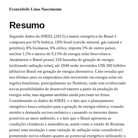
#
r
#
Francisleile Lima Nascimento
#
p
a
#
l
Resumo
p
u
p
g
3
Segundo dados da ANEEL (2015) a matriz energética do Brasil é
i
l
composta por 61% hídrica, 18% fóssil (carvão mineral, gás natural e
n
.
petróleo), 8% biomassa, 6% eólica, importa 5% de outros países,
u
s
nuclear 1,5% e menos de 0,15% de energia solar fotovoltaica.
.
a
g
Atualmente o Brasil possui 318 fazendas de geração de energia
t
(utilizando radiação solar), até 2040 serão investidos US$ 300 bilhões
r
h
i
(dólar) no Brasil em geração de energia alternativa. Cabe ressalta que
e
t
nos últimos anos os empresários têm investindo em energia solar em
n
m
regiões brasileiras, principalmente no Nordeste, onde tem evidenciado
e
i
novas possibilidades de desenvolvimento a partir da produção de
s
s
energia solar, mas algumas medidas ainda precisam ser feitas.
.
c
.
Considerando os dados da ANEEL e o fato que o planejamento
b
energético busca soluções para a geração de energia elétrica, visando
l
o
t
atender a demanda socioeconômica e causando os menores danos
o
e
possíveis ao meio ambiente, e o fato que o Brasil apresenta as
h
t
condições climáticas e atmosféricas, assim como o estado de Roraima
s
.
possui uma insolação e uma variação de radiação solar considerável,
e
t
permitindo novos olhares quanto ao potencial energético utilizando o