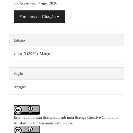
g
n
55. Acesso em: 7 ago. 2026.
.
_
i
c
a
Fomatos de Citação
o
n
n
r
s
t
t
e
.
Edição
n
i
t
t
#
v. 1 n. 3 (2020): Março
c
#
h
#
l
e
#
Seção
e
p
m
l
.
Artigos
u
e
g
m
i
s
n
a
.
s
i
.
Este trabalho está licenciado sob uma licença
Creative Commons
b
t
Attribution 4.0 International License
.
n
h
o
e