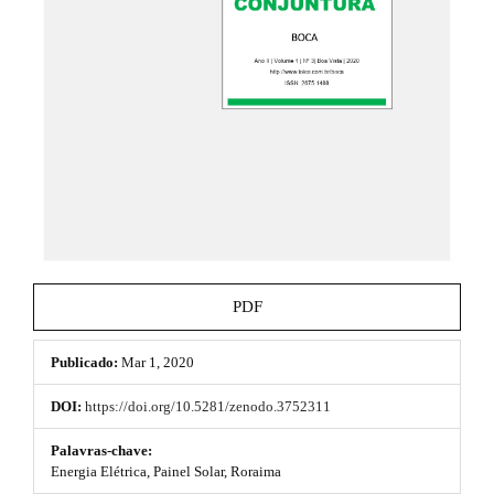
e
.
_
t
m
e
h
n
u
e
.
m
m
a
e
i
n
s
_
n
.
a
b
v
PDF
i
o
g
a
Publicado:
Mar 1, 2020
o
t
i
t
DOI:
https://doi.org/10.5281/zenodo.3752311
o
s
n
Palavras-chave:
#
Energia Elétrica, Painel Solar, Roraima
t
#