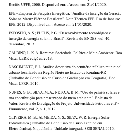
c
l
Recife: UFPE, 2000. Disponível em: . Acesso em: 21/01/2020.
e
l
_
EPE - Empresa de Pesquisa Energética. “Análise da Inserção da Geração
m
e
Solar na Matriz Elétrica Brasileira”. Nota Técnica EPE. Rio de Janeiro:
e
EPE, 2012. Disponível em: . Acesso em: 21/01/2020.
.
n
ESPOSITO, A. S.; FUCHS, P. G. “Desenvolvimento tecnológico e
u
d
inserção da energia solar no Brasil”. Revista do BNDES, vol. 40,
.
dezembro, 2013.
s
e
i
GALDINO, L. K. A. Roraima: Sociedade, Política e Meio Ambiente. Boa
d
t
Vista: UERR edições, 2018.
e
a
NASCIMENTO, F. L. Análise descritiva do cemitério público municipal
b
urbano localizado na Região Norte no Estado de Roraima-RR
a
i
(Trabalho de Conclusão de Curso de Graduação em Geografia). Boa
r
Vista: UFRR, 2016.
#
l
#
NUNES, G. B.; SILVA, M. A.; NETO, A. B. M. “Uso de painéis solares e
s
sua contribuição para preservação do meio ambiente”. Bolsista de
Valor: Revista de Divulgação do Projeto Universidade Petrobras e IF -
#
Fluminense, vol. 2, n. 1, 2012.
#
OLIVEIRA, M. B.; ALMEIDA, N. S.; SILVA, W. R. Energia Solar
Fotovoltaica (Trabalho de Conclusão de Curso Técnico em
Eletrotécnica). Niquelândia: Unidade integrada SESI SENAI, 2010.