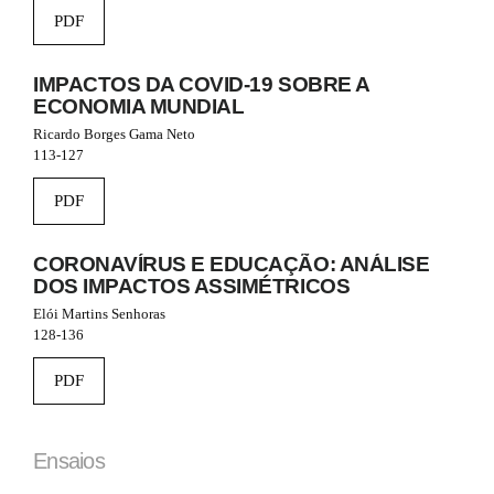
n
PDF
_
c
o
IMPACTOS DA COVID-19 SOBRE A
n
ECONOMIA MUNDIAL
t
Ricardo Borges Gama Neto
e
113-127
n
t
#
PDF
#
#
#
CORONAVÍRUS E EDUCAÇÃO: ANÁLISE
p
DOS IMPACTOS ASSIMÉTRICOS
l
Elói Martins Senhoras
u
128-136
g
i
PDF
n
s
.
t
Ensaios
h
e