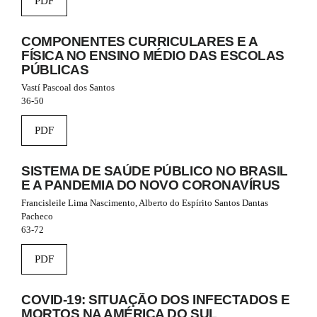
PDF
#
#
p
COMPONENTES CURRICULARES E A
l
FÍSICA NO ENSINO MÉDIO DAS ESCOLAS
u
PÚBLICAS
g
Vastí Pascoal dos Santos
i
36-50
n
s
.
PDF
t
h
SISTEMA DE SAÚDE PÚBLICO NO BRASIL
e
m
E A PANDEMIA DO NOVO CORONAVÍRUS
e
Francisleile Lima Nascimento, Alberto do Espírito Santos Dantas
s
Pacheco
.
63-72
b
o
PDF
o
t
s
COVID-19: SITUAÇÃO DOS INFECTADOS E
t
MORTOS NA AMÉRICA DO SUL