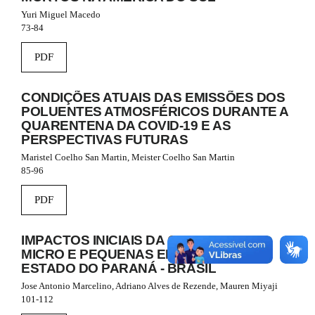
r
a
Yuri Miguel Macedo
p
73-84
3
.
PDF
a
c
c
CONDIÇÕES ATUAIS DAS EMISSÕES DOS
e
POLUENTES ATMOSFÉRICOS DURANTE A
s
QUARENTENA DA COVID-19 E AS
s
PERSPECTIVAS FUTURAS
i
Maristel Coelho San Martin, Meister Coelho San Martin
b
85-96
l
e
PDF
_
m
e
IMPACTOS INICIAIS DA COVID-19 NAS
n
MICRO E PEQUENAS EMPRESAS DO
u
ESTADO DO PARANÁ - BRASIL
.
m
Jose Antonio Marcelino, Adriano Alves de Rezende, Mauren Miyaji
a
101-112
i