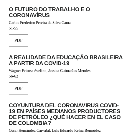
m
O FUTURO DO TRABALHO E O
e
CORONAVÍRUS
s
.
Carlos Frederico Pereira da Silva Gama
b
51-55
o
o
PDF
t
s
t
A REALIDADE DA EDUCAÇÃO BRASILEIRA
r
A PARTIR DA COVID-19
a
Wagner Feitosa Avelino, Jessica Guimarães Mendes
p
56-62
3
.
PDF
a
c
c
COYUNTURA DEL CORONAVIRUS COVID-
e
19 EN PAÍSES MEDIANOS PRODUCTORES
s
DE PETRÓLEO ¿QUÉ HACER EN EL CASO
s
DE COLOMBIA?
i
b
Oscar Hernández Carvajal, Luis Eduardo Reina Bermúdez