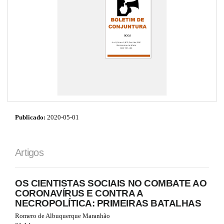
i
e
o
s
n
.
b
o
o
t
s
t
r
a
p
Publicado:
2020-05-01
3
.
a
c
Artigos
c
e
s
OS CIENTISTAS SOCIAIS NO COMBATE AO
s
CORONAVÍRUS E CONTRA A
i
NECROPOLÍTICA: PRIMEIRAS BATALHAS
b
Romero de Albuquerque Maranhão
l