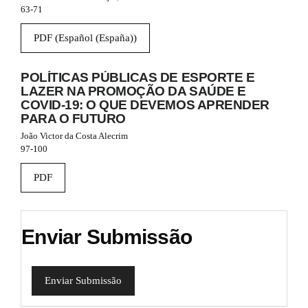
l
63-71
e
_
PDF (Español (España))
m
e
n
POLÍTICAS PÚBLICAS DE ESPORTE E
u
LAZER NA PROMOÇÃO DA SAÚDE E
.
COVID-19: O QUE DEVEMOS APRENDER
s
PARA O FUTURO
i
d
João Victor da Costa Alecrim
e
97-100
b
a
PDF
r
#
#
Enviar Submissão
Enviar Submissão