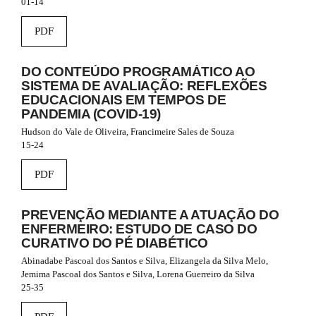
01-14
e
_
m
PDF
e
n
u
DO CONTEÚDO PROGRAMÁTICO AO
.
SISTEMA DE AVALIAÇÃO: REFLEXÕES
m
EDUCACIONAIS EM TEMPOS DE
a
PANDEMIA (COVID-19)
i
Hudson do Vale de Oliveira, Francimeire Sales de Souza
n
15-24
_
n
PDF
a
v
i
PREVENÇÃO MEDIANTE A ATUAÇÃO DO
g
ENFERMEIRO: ESTUDO DE CASO DO
a
CURATIVO DO PÉ DIABÉTICO
t
i
Abinadabe Pascoal dos Santos e Silva, Elizangela da Silva Melo,
o
Jemima Pascoal dos Santos e Silva, Lorena Guerreiro da Silva
n
25-35
#
#