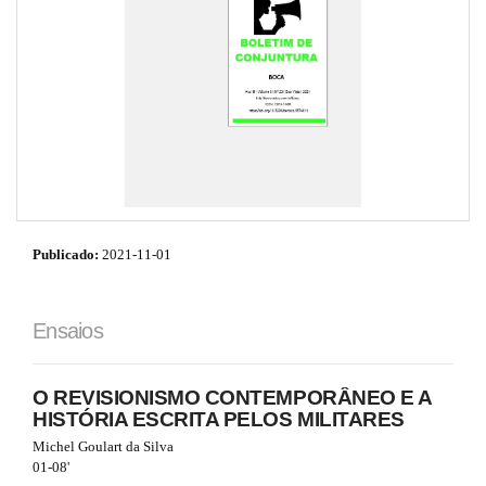
i
e
o
s
n
.
b
o
o
t
s
t
r
a
p
Publicado:
2021-11-01
3
.
a
c
Ensaios
c
e
s
O REVISIONISMO CONTEMPORÂNEO E A
s
HISTÓRIA ESCRITA PELOS MILITARES
i
Michel Goulart da Silva
b
01-08'
l