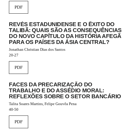
e
_
PDF
m
e
REVÉS ESTADUNIDENSE E O ÊXITO DO
n
u
TALIBÃ: QUAIS SÃO AS CONSEQUÊNCIAS
.
DO NOVO CAPÍTULO DA HISTÓRIA AFEGÃ
m
PARA OS PAÍSES DA ÁSIA CENTRAL?
a
Jonathan Christian Dias dos Santos
i
20-27
n
_
PDF
n
a
v
FACES DA PRECARIZAÇÃO DO
i
TRABALHO E DO ASSÉDIO MORAL:
g
REFLEXÕES SOBRE O SETOR BANCÁRIO
a
t
Talita Soares Martins, Felipe Gouvêa Pena
i
40-50
o
n
PDF
#
#