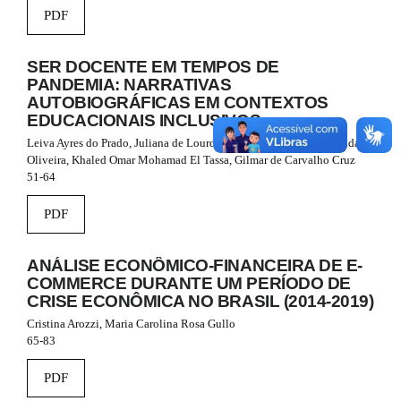
r
PDF
a
p
3
SER DOCENTE EM TEMPOS DE
.
PANDEMIA: NARRATIVAS
a
AUTOBIOGRÁFICAS EM CONTEXTOS
c
EDUCACIONAIS INCLUSIVOS
c
e
Leiva Ayres do Prado, Juliana de Lourdes Temitski, Marisa Aparecida de
s
Oliveira, Khaled Omar Mohamad El Tassa, Gilmar de Carvalho Cruz
s
51-64
i
b
PDF
l
e
_
ANÁLISE ECONÔMICO-FINANCEIRA DE E-
m
COMMERCE DURANTE UM PERÍODO DE
e
CRISE ECONÔMICA NO BRASIL (2014-2019)
n
u
Cristina Arozzi, Maria Carolina Rosa Gullo
.
65-83
m
a
PDF
i