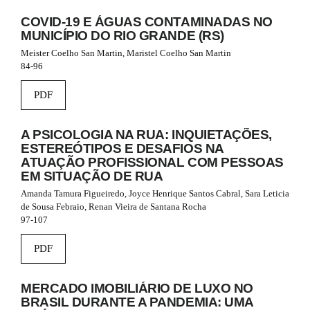
n
_
COVID-19 E ÁGUAS CONTAMINADAS NO
c
MUNICÍPIO DO RIO GRANDE (RS)
o
Meister Coelho San Martin, Maristel Coelho San Martin
n
84-96
t
e
PDF
n
t
#
A PSICOLOGIA NA RUA: INQUIETAÇÕES,
#
ESTEREÓTIPOS E DESAFIOS NA
#
ATUAÇÃO PROFISSIONAL COM PESSOAS
#
EM SITUAÇÃO DE RUA
p
l
Amanda Tamura Figueiredo, Joyce Henrique Santos Cabral, Sara Leticia
u
de Sousa Febraio, Renan Vieira de Santana Rocha
g
97-107
i
n
PDF
s
.
t
MERCADO IMOBILIÁRIO DE LUXO NO
h
BRASIL DURANTE A PANDEMIA: UMA
e