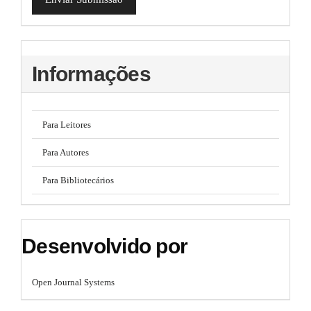
l
e
_
m
e
Informações
n
u
.
s
i
Para Leitores
d
e
Para Autores
b
a
Para Bibliotecários
r
#
#
Desenvolvido por
Open Journal Systems