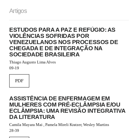
#
#
Artigos
p
l
u
ESTUDOS PARA A PAZ E REFÚGIO: AS
g
VIOLÊNCIAS SOFRIDAS POR
i
VENEZUELANOS NOS PROCESSOS DE
n
CHEGADA E DE INTEGRAÇÃO NA
s
SOCIEDADE BRASILEIRA
.
t
Thiago Augusto Lima Alves
h
09-19
e
m
PDF
e
s
.
ASSISTÊNCIA DE ENFERMAGEM EM
b
MULHERES COM PRÉ-ECLÂMPSIA E/OU
o
ECLÂMPSIA: UMA REVISÃO INTEGRATIVA
o
DA LITERATURA
t
Camila Mayara Mai , Pamela Mireli Kratzer, Wesley Martins
s
28-39
t