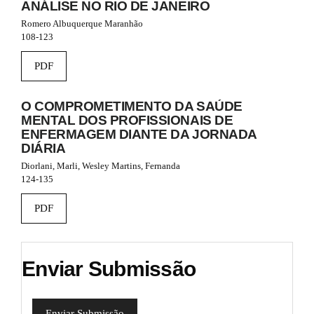
ANÁLISE NO RIO DE JANEIRO
m
Romero Albuquerque Maranhão
e
108-123
s
.
b
PDF
o
o
O COMPROMETIMENTO DA SAÚDE
t
s
MENTAL DOS PROFISSIONAIS DE
t
ENFERMAGEM DIANTE DA JORNADA
r
DIÁRIA
a
Diorlani, Marli, Wesley Martins, Fernanda
p
124-135
3
.
PDF
a
c
c
e
Enviar Submissão
s
s
i
b
Enviar Submissão