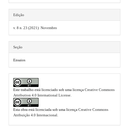
r
n
s
a
e
s
p
.
Edição
b
3
.
.
b
a
a
v. 8 n. 23 (2021): Novembro
t
c
o
r
c
h
o
e
#
Seção
e
s
t
#
s
m
Ensaios
i
s
b
e
l
t
e
s
r
_
.
m
Este trabalho está licenciado sob uma licença
Creative Commons
a
e
Attribution 4.0 International License
.
b
n
p
u
o
3
.
Esta obra está licenciada sob uma licença
Creative Commons
m
o
Atribuição 4.0 Internacional
.
.
a
t
i