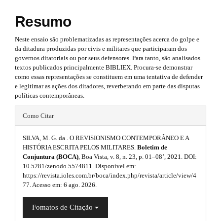
#
p
#
#
Resumo
p
3
p
l
l
.
Neste ensaio são problematizadas as representações acerca do golpe e
u
da ditadura produzidas por civis e militares que participaram dos
u
g
a
governos ditatoriais ou por seus defensores. Para tanto, são analisados
i
g
textos publicados principalmente BIBLIEX. Procura-se demonstrar
r
n
como essas representações se constituem em uma tentativa de defender
s
i
t
e legitimar as ações dos ditadores, reverberando em parte das disputas
.
políticas contemporâneas.
n
t
i
h
#
s
Como Citar
e
c
#
m
.
l
e
SILVA, M. G. da . O REVISIONISMO CONTEMPORÂNEO E A
p
s
HISTÓRIA ESCRITA PELOS MILITARES.
Boletim de
t
e
.
Conjuntura (BOCA)
, Boa Vista, v. 8, n. 23, p. 01–08’, 2021. DOI:
l
h
b
10.5281/zenodo.5574811. Disponível em:
.
u
o
https://revista.ioles.com.br/boca/index.php/revista/article/view/4
e
s
o
77. Acesso em: 6 ago. 2026.
g
t
m
i
s
i
Fomatos de Citação
t
e
d