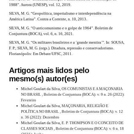
l
1988”. Aurora (UNESP), vol. 12, 2019.
e
_
SILVA, M. G. “Geopolítica, imperialismo e interdependência na
m
América Latina”. Contra a Corrente, n. 10, 2013.
e
SILVA, M. G. “O anticomunismo e o golpe de 1964”. Boletim de
n
Conjuntura (BOCA), vol. 6, n. 16, 2021.
u
.
SILVA, M. G. “Os militares brasileiros e a ´grande mentira´”. In: SOUSA,
s
F. P.; SILVA, M. G. (orgs.). Ditadura, repressão e conservadorismo.
i
Florianópolis: Em Debate/UFSC, 2011.
d
e
Artigos mais lidos pelo
b
a
mesmo(s) autor(es)
r
#
Michel Goulart da Silva,
OS COMUNISTAS E A MAÇONARIA
#
NO BRASIL
,
Boletim de Conjuntura (BOCA): v. 9 n. 26 (2022):
Fevereiro
Michel Goulart da Silva,
MAÇONARIA, RELIGIÃO E
POLÍTICA NO BRASIL
,
Boletim de Conjuntura (BOCA): v. 12
n. 36 (2022): Dezembro
Michel Goulart da Silva,
E. P. THOMPSON E O CONCEITO DE
CLASSES SOCIAIS
,
Boletim de Conjuntura (BOCA): v. 6 n. 18