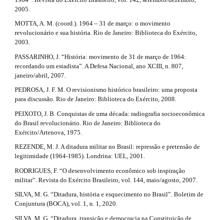
e
m
2005.
.
e
MOTTA, A. M. (coord.). 1964 – 31 de março: o movimento
s
d
revolucionário e sua história. Rio de Janeiro: Biblioteca do Exército,
.
2003.
b
e
o
PASSARINHO, J. “História: movimento de 31 de março de 1964:
o
t
recordando um estadista”. A Defesa Nacional, ano XCIII, n. 807,
t
janeiro/abril, 2007.
a
s
PEDROSA, J. F. M. O revisionismo histórico brasileiro: uma proposta
t
i
para discussão. Rio de Janeiro: Biblioteca do Exército, 2008.
r
a
l
PEIXOTO, J. B. Conquistas de uma década: radiografia socioeconômica
p
do Brasil revolucionário. Rio de Janeiro: Biblioteca do
s
3
Exército/Artenova, 1975.
.
#
REZENDE, M. J. A ditadura militar no Brasil: repressão e pretensão de
a
legitimidade (1964-1985). Londrina: UEL, 2001.
c
#
c
RODRIGUES, F. “O desenvolvimento econômico sob inspiração
e
militar”. Revista do Exército Brasileiro, vol. 144, maio/agosto, 2007.
s
SILVA, M. G. “Ditadura, história e esquecimento no Brasil”. Boletim de
s
Conjuntura (BOCA), vol. 1, n. 1, 2020.
i
b
SILVA, M. G. “Ditadura, transição e democracia na Constituição de