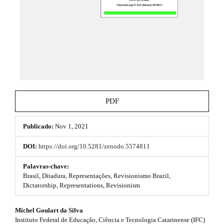
h
e
_
e
m
e
m
n
e
u
.
s
m
a
.
i
b
n
PDF
_
o
n
a
Publicado:
Nov 1, 2021
o
v
i
t
DOI:
https://doi.org/10.5281/zenodo.5574811
g
s
a
Palavras-chave:
t
Brasil, Ditadura, Representações, Revisionismo Brazil,
t
i
Dictatorship, Representations, Revisionism
o
r
n
#
Michel Goulart da Silva
#
a
Instituto Federal de Educação, Ciência e Tecnologia Catarinense (IFC)
#