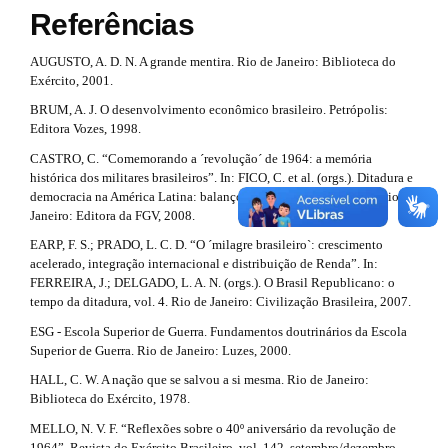
a
n
Referências
s
_
r
c
t
AUGUSTO, A. D. N. A grande mentira. Rio de Janeiro: Biblioteca do
t
o
Exército, 2001.
r
n
i
t
BRUM, A. J. O desenvolvimento econômico brasileiro. Petrópolis:
a
e
Editora Vozes, 1998.
c
n
p
CASTRO, C. “Comemorando a ´revolução´ de 1964: a memória
t
l
histórica dos militares brasileiros”. In: FICO, C. et al. (orgs.). Ditadura e
#
3
e
democracia na América Latina: balanço histórico e perspectivas. Rio de
#
.
Janeiro: Editora da FGV, 2008.
#
.
#
EARP, F. S.; PRADO, L. C. D. “O ´milagre brasileiro`: crescimento
a
p
m
acelerado, integração internacional e distribuição de Renda”. In:
l
r
FERREIRA, J.; DELGADO, L. A. N. (orgs.). O Brasil Republicano: o
u
a
tempo da ditadura, vol. 4. Rio de Janeiro: Civilização Brasileira, 2007.
g
t
i
i
ESG - Escola Superior de Guerra. Fundamentos doutrinários da Escola
i
n
Superior de Guerra. Rio de Janeiro: Luzes, 2000.
n
s
HALL, C. W. A nação que se salvou a si mesma. Rio de Janeiro:
c
.
#
Biblioteca do Exército, 1978.
t
l
h
#
MELLO, N. V. F. “Reflexões sobre o 40º aniversário da revolução de
e
1964”. Revista do Exército Brasileiro, vol. 142, setembro/dezembro,