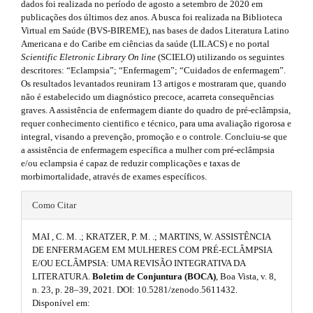
r
.
dados foi realizada no período de agosto a setembro de 2020 em
h
a
publicações dos últimos dez anos. A busca foi realizada na Biblioteca
s
p
Virtual em Saúde (BVS-BIREME), nas bases de dados Literatura Latino
e
3
Americana e do Caribe em ciências da saúde (LILACS) e no portal
i
.
Scientific Eletronic Library On line
(SCIELO) utilizando os seguintes
m
a
descritores: “Eclampsia”; “Enfermagem”; “Cuidados de enfermagem”.
d
c
e
Os resultados levantados reuniram 13 artigos e mostraram que, quando
c
e
não é estabelecido um diagnóstico precoce, acarreta consequências
s
e
graves. A assistência de enfermagem diante do quadro de pré-eclâmpsia,
b
s
requer conhecimento cientifico e técnico, para uma avaliação rigorosa e
.
s
integral, visando a prevenção, promoção e o controle. Concluiu-se que
a
i
a assistência de enfermagem específica a mulher com pré-eclâmpsia
b
b
e/ou eclampsia é capaz de reduzir complicações e taxas de
r
l
o
morbimortalidade, através de exames específicos.
e
#
#
o
_
Como Citar
#
m
#
t
e
MAI , C. M. .; KRATZER, P. M. .; MARTINS, W. ASSISTÊNCIA
n
p
s
DE ENFERMAGEM EM MULHERES COM PRÉ-ECLÂMPSIA
u
E/OU ECLÂMPSIA: UMA REVISÃO INTEGRATIVA DA
l
.
t
LITERATURA.
Boletim de Conjuntura (BOCA)
, Boa Vista, v. 8,
m
u
r
n. 23, p. 28–39, 2021. DOI: 10.5281/zenodo.5611432.
a
Disponível em:
i