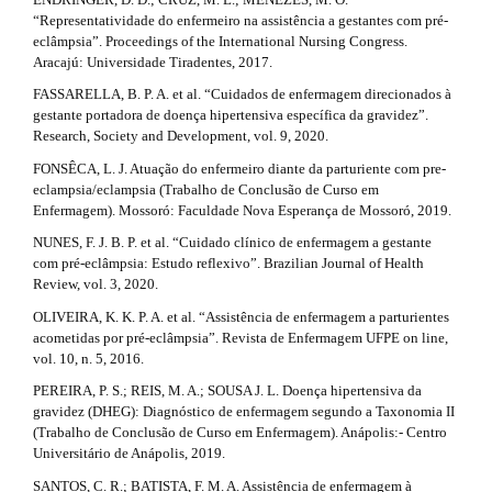
c
l
“Representatividade do enfermeiro na assistência a gestantes com pré-
e
l
eclâmpsia”. Proceedings of the International Nursing Congress.
_
Aracajú: Universidade Tiradentes, 2017.
e
m
e
FASSARELLA, B. P. A. et al. “Cuidados de enfermagem direcionados à
.
n
gestante portadora de doença hipertensiva específica da gravidez”.
u
d
Research, Society and Development, vol. 9, 2020.
.
FONSÊCA, L. J. Atuação do enfermeiro diante da parturiente com pre-
e
s
eclampsia/eclampsia (Trabalho de Conclusão de Curso em
i
t
Enfermagem). Mossoró: Faculdade Nova Esperança de Mossoró, 2019.
d
e
NUNES, F. J. B. P. et al. “Cuidado clínico de enfermagem a gestante
a
b
com pré-eclâmpsia: Estudo reflexivo”. Brazilian Journal of Health
a
i
Review, vol. 3, 2020.
r
l
OLIVEIRA, K. K. P. A. et al. “Assistência de enfermagem a parturientes
#
acometidas por pré-eclâmpsia”. Revista de Enfermagem UFPE on line,
#
s
vol. 10, n. 5, 2016.
#
PEREIRA, P. S.; REIS, M. A.; SOUSA J. L. Doença hipertensiva da
gravidez (DHEG): Diagnóstico de enfermagem segundo a Taxonomia II
#
(Trabalho de Conclusão de Curso em Enfermagem). Anápolis:- Centro
Universitário de Anápolis, 2019.
SANTOS, C. R.; BATISTA, F. M. A. Assistência de enfermagem à