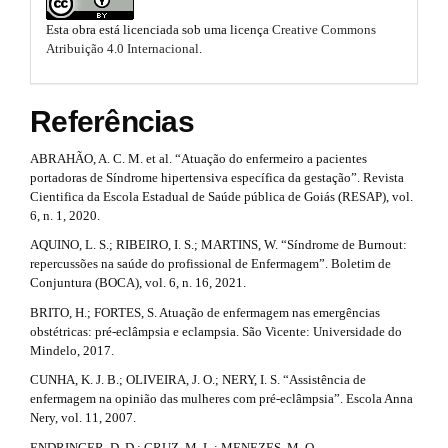
o
i
m
Esta obra está licenciada sob uma licença
Creative Commons
e
t
n
Atribuição 4.0 Internacional
.
s
.
s
#
b
t
o
#
Referências
o
r
t
ABRAHÃO, A. C. M. et al. “Atuação do enfermeiro a pacientes
s
a
portadoras de Síndrome hipertensiva específica da gestação”. Revista
t
Cientifica da Escola Estadual de Saúde pública de Goiás (RESAP), vol.
r
p
6, n. 1, 2020.
a
3
p
AQUINO, L. S.; RIBEIRO, I. S.; MARTINS, W. “Síndrome de Burnout:
3
repercussões na saúde do profissional de Enfermagem”. Boletim de
.
.
Conjuntura (BOCA), vol. 6, n. 16, 2021.
a
a
BRITO, H.; FORTES, S. Atuação de enfermagem nas emergências
c
obstétricas: pré-eclâmpsia e eclampsia. São Vicente: Universidade do
c
r
Mindelo, 2017.
e
t
s
CUNHA, K. J. B.; OLIVEIRA, J. O.; NERY, I. S. “Assistência de
s
enfermagem na opinião das mulheres com pré-eclâmpsia”. Escola Anna
i
i
Nery, vol. 11, 2007.
b
ENDRINGER, D. D.; CRUZ, M. L.; MENEZES, M. O.