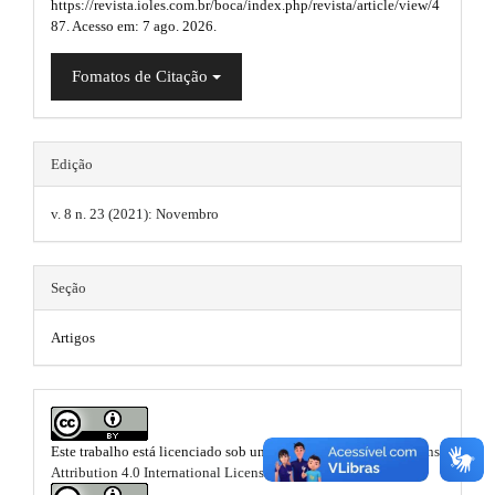
g
a
https://revista.ioles.com.br/boca/index.php/revista/article/view/4
n
87. Acesso em: 7 ago. 2026.
_
i
p
c
n
3
o
Fomatos de Citação
n
s
.
t
e
.
a
n
Edição
t
t
r
#
v. 8 n. 23 (2021): Novembro
h
t
#
#
e
i
#
p
m
Seção
c
l
u
e
l
Artigos
g
s
e
i
n
.
.
s
.
b
m
t
Este trabalho está licenciado sob uma licença
Creative Commons
o
h
a
Attribution 4.0 International License
.
e