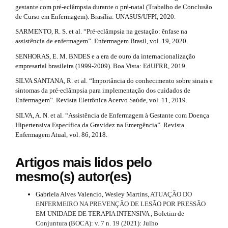
gestante com pré-eclâmpsia durante o pré-natal (Trabalho de Conclusão
de Curso em Enfermagem). Brasília: UNASUS/UFPI, 2020.
SARMENTO, R. S. et al. “Pré-eclâmpsia na gestação: ênfase na
assistência de enfermagem”. Enfermagem Brasil, vol. 19, 2020.
SENHORAS, E. M. BNDES e a era de ouro da internacionalização
empresarial brasileira (1999-2009). Boa Vista: EdUFRR, 2019.
SILVA SANTANA, R. et al. “Importância do conhecimento sobre sinais e
sintomas da pré-eclâmpsia para implementação dos cuidados de
Enfermagem”. Revista Eletrônica Acervo Saúde, vol. 11, 2019.
SILVA, A. N. et al. “Assistência de Enfermagem à Gestante com Doença
Hipertensiva Específica da Gravidez na Emergência”. Revista
Enfermagem Atual, vol. 86, 2018.
Artigos mais lidos pelo
mesmo(s) autor(es)
Gabriela Alves Valencio, Wesley Martins,
ATUAÇÃO DO
ENFERMEIRO NA PREVENÇÃO DE LESÃO POR PRESSÃO
EM UNIDADE DE TERAPIA INTENSIVA
,
Boletim de
Conjuntura (BOCA): v. 7 n. 19 (2021): Julho