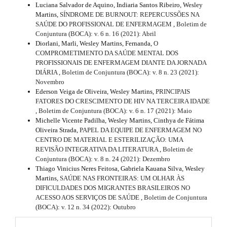
Luciana Salvador de Aquino, Indiaria Santos Ribeiro, Wesley
Martins,
SÍNDROME DE BURNOUT: REPERCUSSÕES NA
SAÚDE DO PROFISSIONAL DE ENFERMAGEM
,
Boletim de
Conjuntura (BOCA): v. 6 n. 16 (2021): Abril
Diorlani, Marli, Wesley Martins, Fernanda,
O
COMPROMETIMENTO DA SAÚDE MENTAL DOS
PROFISSIONAIS DE ENFERMAGEM DIANTE DA JORNADA
DIÁRIA
,
Boletim de Conjuntura (BOCA): v. 8 n. 23 (2021):
Novembro
Ederson Veiga de Oliveira, Wesley Martins,
PRINCIPAIS
FATORES DO CRESCIMENTO DE HIV NA TERCEIRA IDADE
,
Boletim de Conjuntura (BOCA): v. 6 n. 17 (2021): Maio
Michelle Vicente Padilha, Wesley Martins, Cinthya de Fátima
Oliveira Strada,
PAPEL DA EQUIPE DE ENFERMAGEM NO
CENTRO DE MATERIAL E ESTERILIZAÇÃO: UMA
REVISÃO INTEGRATIVA DA LITERATURA
,
Boletim de
Conjuntura (BOCA): v. 8 n. 24 (2021): Dezembro
Thiago Vinicius Neres Feitosa, Gabriela Kauana Silva, Wesley
Martins,
SAÚDE NAS FRONTEIRAS: UM OLHAR ÀS
DIFICULDADES DOS MIGRANTES BRASILEIROS NO
ACESSO AOS SERVIÇOS DE SAÚDE
,
Boletim de Conjuntura
(BOCA): v. 12 n. 34 (2022): Outubro