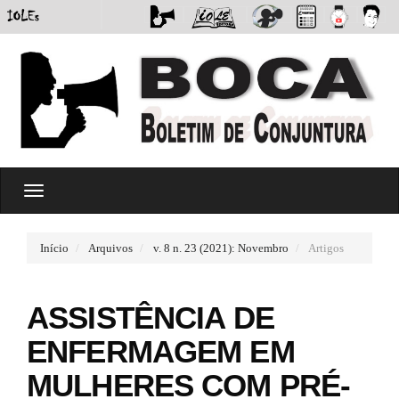
#
T
#
o
p
g
l
g
u
Início
Arquivos
v. 8 n. 23 (2021): Novembro
Artigos
l
g
e
i
n
n
ASSISTÊNCIA DE
a
s
v
.
ENFERMAGEM EM
i
t
g
h
MULHERES COM PRÉ-
a
e
t
m