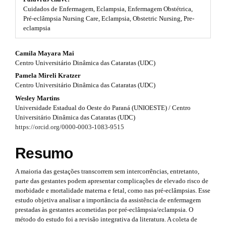
#
Cuidados de Enfermagem, Eclampsia, Enfermagem Obstétrica,
t
#
Pré-eclâmpsia Nursing Care, Eclampsia, Obstetric Nursing, Pre-
p
eclampsia
r
l
u
a
#
Camila Mayara Mai
g
p
Centro Universitário Dinâmica das Cataratas (UDC)
i
#
n
Pamela Mireli Kratzer
3
s
p
Centro Universitário Dinâmica das Cataratas (UDC)
.
.
Wesley Martins
t
l
Universidade Estadual do Oeste do Paraná (UNIOESTE) / Centro
h
a
Universitário Dinâmica das Cataratas (UDC)
u
e
https://orcid.org/0000-0003-1083-9515
r
m
g
e
t
Resumo
s
i
.
i
n
b
A maioria das gestações transcorrem sem intercorrências, entretanto,
o
c
parte das gestantes podem apresentar complicações de elevado risco de
s
o
morbidade e mortalidade materna e fetal, como nas pré-eclâmpsias. Esse
l
t
estudo objetiva analisar a importância da assistência de enfermagem
.
s
prestadas às gestantes acometidas por pré-eclâmpsia/eclampsia. O
e
t
t
método do estudo foi a revisão integrativa da literatura. A coleta de