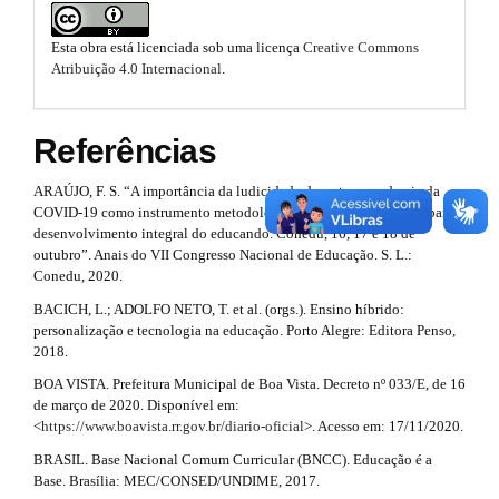
a
o
m
i
e
o
Esta obra está licenciada sob uma licença
Creative Commons
s
Atribuição 4.0 Internacional
.
n
.
t
b
#
s
o
Referências
o
#
t
t
s
ARAÚJO, F. S. “A importância da ludicidade durante a pandemia da
r
t
COVID-19 como instrumento metodológico na educação infantil para o
r
a
desenvolvimento integral do educando. Conedu, 16, 17 e 18 de
a
outubro”. Anais do VII Congresso Nacional de Educação. S. L.:
p
p
Conedu, 2020.
3
3
BACICH, L.; ADOLFO NETO, T. et al. (orgs.). Ensino híbrido:
.
personalização e tecnologia na educação. Porto Alegre: Editora Penso,
a
.
2018.
c
c
a
BOA VISTA. Prefeitura Municipal de Boa Vista. Decreto nº 033/E, de 16
e
de março de 2020. Disponível em:
r
s
<
https://www.boavista.rr.gov.br/diario-oficial
>. Acesso em: 17/11/2020.
s
t
BRASIL. Base Nacional Comum Curricular (BNCC). Educação é a
i
Base. Brasília: MEC/CONSED/UNDIME, 2017.
b
i