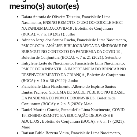
mesmo(s) autor(es)
Daiara Antonia de Oliveira Teixeira, Francisleile Lima
Nascimento,
ENSINO REMOTO: O USO DO GOOGLE MEET
NA PANDEMIA DA COVID-19
,
Boletim de Conjuntura
(BOCA): v. 7 n. 19 (2021): Julho
Adriano Jorge dos Santos Rocha, Francisleile Lima Nascimento,
PSICOLOGIA: ANÁLISE BIBLIOGRÁFICA DA SÍNDROME DE
BURNOUT NO CONTEXTO DA PANDEMIA DA COVID-19
,
Boletim de Conjuntura (BOCA): v. 7 n. 21 (2021): Setembro
Kalrylene Leite do Nascimento, Francisleile Lima Nascimento,
PSICOLOGIA INFANTIL: A IMPORTÂNCIA DO BRINCAR NO
DESENVOLVIMENTO DA CRIANÇA
,
Boletim de Conjuntura
(BOCA): v. 10 n. 30 (2022): Junho
Francisleile Lima Nascimento, Alberto do Espírito Santos
Dantas Pacheco,
SISTEMA DE SAÚDE PÚBLICO NO BRASIL
E A PANDEMIA DO NOVO CORONAVÍRUS
,
Boletim de
Conjuntura (BOCA): v. 2 n. 5 (2020): Maio
Daniel Martins Correia, Francisleile Lima Nascimento,
COVID-
19, ENSINO REMOTO E A EDUCAÇÃO DE JOVENS E
ADULTOS
,
Boletim de Conjuntura (BOCA): v. 6 n. 17 (2021):
Maio
Rarison Pablo Bezerra Vieira, Francisleile Lima Nascimento,