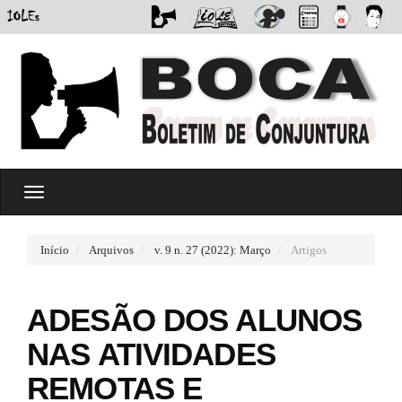
#
T
#
o
p
g
l
g
u
Início
Arquivos
v. 9 n. 27 (2022): Março
Artigos
l
g
e
i
n
n
ADESÃO DOS ALUNOS
a
s
v
.
NAS ATIVIDADES
i
t
g
h
REMOTAS E
a
e
t
m