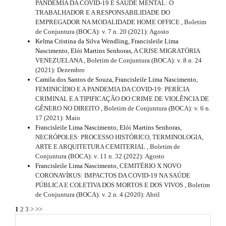
PANDEMIA DA COVID-19 E SAÚDE MENTAL: O
TRABALHADOR E A RESPONSABILIDADE DO
EMPREGADOR NA MODALIDADE HOME OFFICE
,
Boletim
de Conjuntura (BOCA): v. 7 n. 20 (2021): Agosto
Kelma Cristina da Silva Wendling, Francisleile Lima
Nascimento, Elói Martins Senhoras,
A CRISE MIGRATÓRIA
VENEZUELANA
,
Boletim de Conjuntura (BOCA): v. 8 n. 24
(2021): Dezembro
Camila dos Santos de Souza, Francisleile Lima Nascimento,
FEMINICÍDIO E A PANDEMIA DA COVID-19: PERÍCIA
CRIMINAL E A TIPIFICAÇÃO DO CRIME DE VIOLÊNCIA DE
GÊNERO NO DIREITO
,
Boletim de Conjuntura (BOCA): v. 6 n.
17 (2021): Maio
Francisleile Lima Nascimento, Elói Martins Senhoras,
NECRÓPOLES: PROCESSO HISTÓRICO, TERMINOLOGIA,
ARTE E ARQUITETURA CEMITERIAL
,
Boletim de
Conjuntura (BOCA): v. 11 n. 32 (2022): Agosto
Francisleile Lima Nascimento,
CEMITÉRIO X NOVO
CORONAVÍRUS: IMPACTOS DA COVID-19 NA SAÚDE
PÚBLICA E COLETIVA DOS MORTOS E DOS VIVOS
,
Boletim
de Conjuntura (BOCA): v. 2 n. 4 (2020): Abril
1
2
3
>
>>