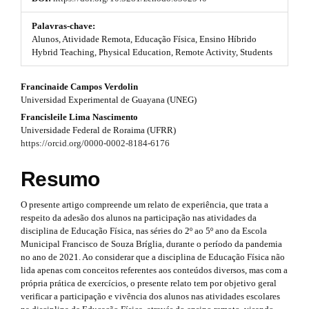
t
#
s
#
Palavras-chave:
p
Alunos, Atividade Remota, Educação Física, Ensino Híbrido
t
l
Hybrid Teaching, Physical Education, Remote Activity, Students
u
r
g
#
Francinaide Campos Verdolin
i
a
Universidad Experimental de Guayana (UNEG)
n
#
p
s
Francisleile Lima Nascimento
.
p
Universidade Federal de Roraima (UFRR)
3
t
https://orcid.org/0000-0002-8184-6176
h
l
.
e
Resumo
u
m
a
e
g
r
O presente artigo compreende um relato de experiência, que trata a
s
respeito da adesão dos alunos na participação nas atividades da
.
i
t
disciplina de Educação Física, nas séries do 2º ao 5º ano da Escola
b
n
Municipal Francisco de Souza Bríglia, durante o período da pandemia
o
i
no ano de 2021. Ao considerar que a disciplina de Educação Física não
o
s
lida apenas com conceitos referentes aos conteúdos diversos, mas com a
t
c
própria prática de exercícios, o presente relato tem por objetivo geral
s
.
l
verificar a participação e vivência dos alunos nas atividades escolares
t