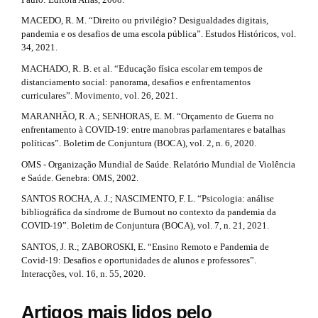
MACEDO, R. M. “Direito ou privilégio? Desigualdades digitais,
pandemia e os desafios de uma escola pública”. Estudos Históricos, vol.
34, 2021.
MACHADO, R. B. et al. “Educação física escolar em tempos de
distanciamento social: panorama, desafios e enfrentamentos
curriculares”. Movimento, vol. 26, 2021.
MARANHÃO, R. A.; SENHORAS, E. M. “Orçamento de Guerra no
enfrentamento à COVID-19: entre manobras parlamentares e batalhas
políticas”. Boletim de Conjuntura (BOCA), vol. 2, n. 6, 2020.
OMS - Organização Mundial de Saúde. Relatório Mundial de Violência
e Saúde. Genebra: OMS, 2002.
SANTOS ROCHA, A. J.; NASCIMENTO, F. L. “Psicologia: análise
bibliográfica da síndrome de Burnout no contexto da pandemia da
COVID-19”. Boletim de Conjuntura (BOCA), vol. 7, n. 21, 2021.
SANTOS, J. R.; ZABOROSKI, E. “Ensino Remoto e Pandemia de
Covid-19: Desafios e oportunidades de alunos e professores”.
Interacções, vol. 16, n. 55, 2020.
Artigos mais lidos pelo