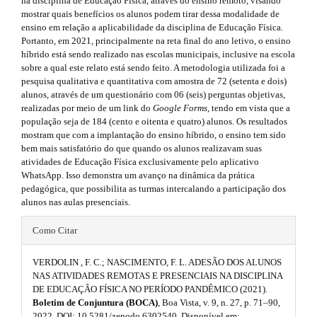
na disciplina de Educação Física, através do ensino remoto, visando
r
t
e
mostrar quais benefícios os alunos podem tirar dessa modalidade de
a
h
ensino em relação a aplicabilidade da disciplina de Educação Física.
p
.
Portanto, em 2021, principalmente na reta final do ano letivo, o ensino
3
e
s
híbrido está sendo realizado nas escolas municipais, inclusive na escola
.
sobre a qual este relato está sendo feito. A metodologia utilizada foi a
a
m
i
pesquisa qualitativa e quantitativa com amostra de 72 (setenta e dois)
c
alunos, através de um questionário com 06 (seis) perguntas objetivas,
c
e
d
realizadas por meio de um link do
e
Google Forms
, tendo em vista que a
s
população seja de 184 (cento e oitenta e quatro) alunos. Os resultados
s
e
mostram que com a implantação do ensino híbrido, o ensino tem sido
s
.
b
bem mais satisfatório do que quando os alunos realizavam suas
i
atividades de Educação Física exclusivamente pelo aplicativo
b
b
a
WhatsApp. Isso demonstra um avanço na dinâmica da prática
l
pedagógica, que possibilita as turmas intercalando a participação dos
e
o
r
alunos nas aulas presenciais.
_
o
m
#
#
e
Como Citar
t
#
n
#
u
s
VERDOLIN , F. C.; NASCIMENTO, F. L. ADESÃO DOS ALUNOS
p
.
NAS ATIVIDADES REMOTAS E PRESENCIAIS NA DISCIPLINA
m
t
DE EDUCAÇÃO FÍSICA NO PERÍODO PANDÊMICO (2021).
l
a
Boletim de Conjuntura (BOCA)
, Boa Vista, v. 9, n. 27, p. 71–90,
r
i
2022. DOI: 10.5281/zenodo.6302540. Disponível em: