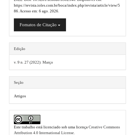
u
n
https://revista.ioles.com.br/boca/index.php/revista/article/view/5
a
_
g
86. Acesso em: 6 ago. 2026.
c
p
i
o
Fomatos de Citação
3
n
n
t
.
e
s
n
a
t
.
Edição
#
r
t
#
v. 9 n. 27 (2022): Março
t
#
h
#
i
p
e
Seção
l
c
m
u
g
l
Artigos
e
i
e
n
s
s
.
.
.
t
m
Este trabalho está licenciado sob uma licença
Creative Commons
b
h
Attribution 4.0 International License
.
e