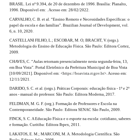
l
BRASIL. Lei nº 9.394, de 20 de dezembro de 1996. Brasília: Planalto,
c
e
1996. Disponível em: . Acesso em: 28/02/2022.
_
l
CARVALHO, C. B. et al. “Ensino Remoto e Necessidades Específicas: o
m
papel da escola e das famílias”. Brazilian Journal of Development, vol.
e
e
6, n. 10, 2020.
n
u
.
CASTELLANI FILHO, L.; ESCOBAR, M. O; BRACHT, V. (orgs.).
.
Metodologia do Ensino de Educação Física. São Paulo: Editora Cortez,
d
s
2009.
i
e
d
CHAVES, C. “Aulas retornam presencialmente nesta segunda-feira, 13,
e
em Boa Vista”. Portal Eletrônico da Prefeitura Municipal de Boa Vista
t
b
[10/09/2021]. Disponível em: <
https://boavista.rr.gov.br
>. Acesso em:
a
12/11/2021.
a
r
DARIDO, S. C. et al. (orgs.). Práticas Corporais: educação física - 1º e 2º
i
#
anos - manual do professor. São Paulo: Editora Moderna, 2017.
#
l
FELDMAN, M. G. F. (org.). Formação de Professores e Escola na
Contemporaneidade. São Paulo: Editora SENAC São Paulo, 2009.
s
FINCK, S. C. A Educação Física e o esporte na escola: cotidiano, saberes
#
e formação. Curitiba: Editora Ibpex, 2011.
#
LAKATOS, E. M.; MARCONI, M. A. Metodologia Científica. São
Paulo: Editora Atlas, 2008.