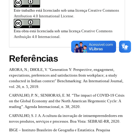
.
n
p
_
Este trabalho está licenciado sob uma licença
Creative Commons
b
3
c
Attribution 4.0 International License
.
o
o
.
n
t
o
Esta obra está licenciada sob uma licença
Creative Commons
a
e
Atribuição 4.0 Internacional
.
t
n
r
t
s
t
#
Referências
#
t
i
#
ARORA, N.; DHOLE, V. "Generation Y: Perspective, engagement,
r
#
c
expectations, preferences and satisfactions from workplace; a study
p
a
conducted in Indian context" Benchmarking: An International Journal,
l
l
vol. 26, n. 5, 2019.
u
p
e
g
CARVALHO, P. N.; SENHORAS, E. M. “The impact of COVID-19 Crisis
i
3
on the Global Economy and the North American Hegemonic Cycle: A
.
n
reading”. Agenda Internacional, n. 38, 2020.
.
s
m
CARVALHO, S. J. A. A cultura da inovação de intraempreendedores em
.
a
novos produtos, serviços e processos. Boa Vista: SEBRAE-RR, 2020.
t
a
h
r
IBGE – Instituto Brasileiro de Geografia e Estatística. Pesquisa
e