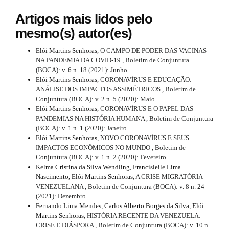
#
l
e
Artigos mais lidos pelo
#
_
mesmo(s) autor(es)
m
e
Elói Martins Senhoras,
O CAMPO DE PODER DAS VACINAS
n
NA PANDEMIA DA COVID-19
,
Boletim de Conjuntura
u
(BOCA): v. 6 n. 18 (2021): Junho
.
Elói Martins Senhoras,
CORONAVÍRUS E EDUCAÇÃO:
s
ANÁLISE DOS IMPACTOS ASSIMÉTRICOS
,
Boletim de
i
Conjuntura (BOCA): v. 2 n. 5 (2020): Maio
d
Elói Martins Senhoras,
CORONAVÍRUS E O PAPEL DAS
e
PANDEMIAS NA HISTÓRIA HUMANA
,
Boletim de Conjuntura
b
(BOCA): v. 1 n. 1 (2020): Janeiro
a
Elói Martins Senhoras,
NOVO CORONAVÍRUS E SEUS
r
IMPACTOS ECONÔMICOS NO MUNDO
,
Boletim de
#
Conjuntura (BOCA): v. 1 n. 2 (2020): Fevereiro
#
Kelma Cristina da Silva Wendling, Francisleile Lima
Nascimento, Elói Martins Senhoras,
A CRISE MIGRATÓRIA
VENEZUELANA
,
Boletim de Conjuntura (BOCA): v. 8 n. 24
(2021): Dezembro
Fernando Lima Mendes, Carlos Alberto Borges da Silva, Elói
Martins Senhoras,
HISTÓRIA RECENTE DA VENEZUELA:
CRISE E DIÁSPORA
,
Boletim de Conjuntura (BOCA): v. 10 n.