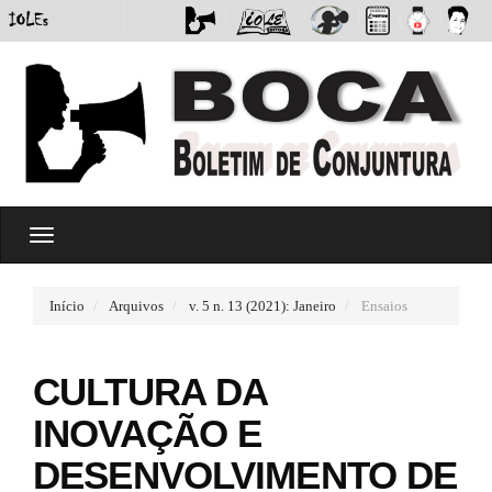
#
T
#
o
p
g
l
g
u
Início
Arquivos
v. 5 n. 13 (2021): Janeiro
Ensaios
l
g
e
i
n
n
CULTURA DA
a
s
v
.
INOVAÇÃO E
i
t
g
h
DESENVOLVIMENTO DE
a
e
t
m