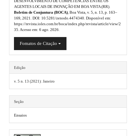
h
r
DESENVOLVIMENTO DE COMPETÊNCIAS ENTRE OS
.
a
AGENTES LOCAIS DE INOVAÇÃO EM BOA VISTA (RR).
l
e
s
p
Boletim de Conjuntura (BOCA)
, Boa Vista, v. 5, n. 13, p. 163–
u
3
169, 2021. DOI: 10.5281/zenodo.4474340. Disponível em:
m
i
.
https://revista.ioles.com.br/boca/index.php/revista/article/view/2
g
a
e
35. Acesso em: 6 ago. 2026.
d
c
i
s
c
e
Fomatos de Citação
e
n
.
b
s
s
s
b
a
i
.
Edição
b
o
r
l
t
o
e
v. 5 n. 13 (2021): Janeiro
#
_
h
t
#
m
e
e
s
Seção
n
m
u
t
Ensaios
.
e
r
m
a
s
a
i