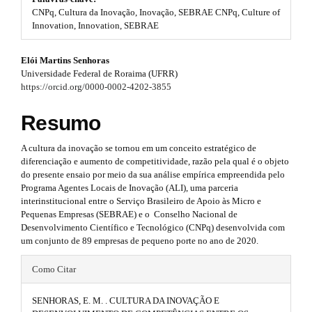
#
CNPq, Cultura da Inovação, Inovação, SEBRAE CNPq, Culture of
t
#
Innovation, Innovation, SEBRAE
p
r
l
#
Elói Martins Senhoras
u
a
Universidade Federal de Roraima (UFRR)
g
#
p
https://orcid.org/0000-0002-4202-3855
i
n
p
3
s
Resumo
.
l
.
t
A cultura da inovação se tornou em um conceito estratégico de
u
h
a
diferenciação e aumento de competitividade, razão pela qual é o objeto
e
g
do presente ensaio por meio da sua análise empírica empreendida pelo
r
m
Programa Agentes Locais de Inovação (ALI), uma parceria
e
i
t
interinstitucional entre o Serviço Brasileiro de Apoio às Micro e
s
Pequenas Empresas (SEBRAE) e o Conselho Nacional de
n
.
i
Desenvolvimento Científico e Tecnológico (CNPq) desenvolvida com
b
um conjunto de 89 empresas de pequeno porte no ano de 2020.
s
o
c
o
#
.
Como Citar
l
t
#
s
t
e
t
SENHORAS, E. M. . CULTURA DA INOVAÇÃO E
p