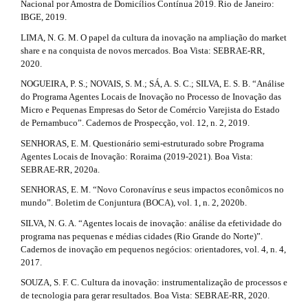
i
Nacional por Amostra de Domicílios Contínua 2019. Rio de Janeiro:
m
t
IBGE, 2019.
n
e
i
s
LIMA, N. G. M. O papel da cultura da inovação na ampliação do market
#
.
share e na conquista de novos mercados. Boa Vista: SEBRAE-RR,
c
b
#
2020.
o
l
NOGUEIRA, P. S.; NOVAIS, S. M.; SÁ, A. S. C.; SILVA, E. S. B. “Análise
o
do Programa Agentes Locais de Inovação no Processo de Inovação das
t
e
Micro e Pequenas Empresas do Setor de Comércio Varejista do Estado
s
de Pernambuco”. Cadernos de Prospecção, vol. 12, n. 2, 2019.
.
t
r
SENHORAS, E. M. Questionário semi-estruturado sobre Programa
d
a
Agentes Locais de Inovação: Roraima (2019-2021). Boa Vista:
p
SEBRAE-RR, 2020a.
e
3
SENHORAS, E. M. “Novo Coronavírus e seus impactos econômicos no
.
t
mundo”. Boletim de Conjuntura (BOCA), vol. 1, n. 2, 2020b.
a
a
c
SILVA, N. G. A. “Agentes locais de inovação: análise da efetividade do
c
programa nas pequenas e médias cidades (Rio Grande do Norte)”.
i
e
Cadernos de inovação em pequenos negócios: orientadores, vol. 4, n. 4,
s
l
2017.
s
SOUZA, S. F. C. Cultura da inovação: instrumentalização de processos e
s
i
de tecnologia para gerar resultados. Boa Vista: SEBRAE-RR, 2020.
b