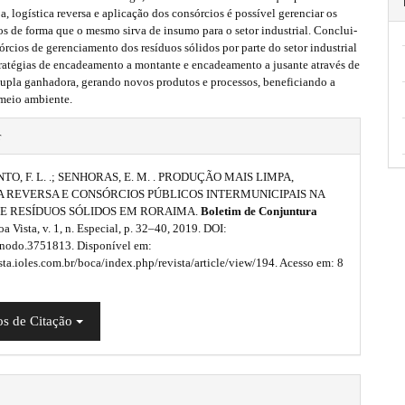
, logística reversa e aplicação dos consórcios é possível gerenciar os
os de forma que o mesmo sirva de insumo para o setor industrial. Conclui-
órcios de gerenciamento dos resíduos sólidos por parte do setor industrial
atégias de encadeamento a montante e encadeamento a jusante através de
dupla ganhadora, gerando novos produtos e processos, beneficiando a
meio ambiente.
r
O, F. L. .; SENHORAS, E. M. . PRODUÇÃO MAIS LIMPA,
A REVERSA E CONSÓRCIOS PÚBLICOS INTERMUNICIPAIS NA
E RESÍDUOS SÓLIDOS EM RORAIMA.
Boletim de Conjuntura
oa Vista, v. 1, n. Especial, p. 32–40, 2019. DOI:
nodo.3751813. Disponível em:
ista.ioles.com.br/boca/index.php/revista/article/view/194. Acesso em: 8
s de Citação