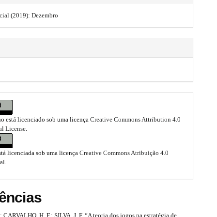
ecial (2019): Dezembro
ho está licenciado sob uma licença
Creative Commons Attribution 4.0
al License
.
stá licenciada sob uma licença
Creative Commons Atribuição 4.0
al
.
ências
CARVALHO, H. F.; SILVA, J. F. “A teoria dos jogos na estratégia de