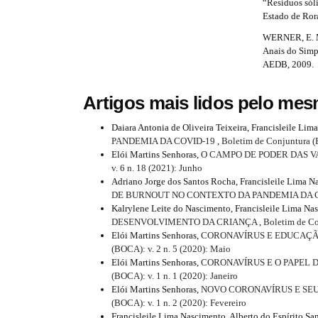
“Resíduos sól
n
e
Estado de Rora
_
c
t
WERNER, E. M.
o
Anais do Simp
a
n
AEDB, 2009.
t
i
e
Artigos mais lidos pelo mes
n
l
t
s
#
Daiara Antonia de Oliveira Teixeira, Francisleile Li
#
PANDEMIA DA COVID-19
,
Boletim de Conjuntura (B
#
#
Elói Martins Senhoras,
O CAMPO DE PODER DAS V
#
v. 6 n. 18 (2021): Junho
#
p
Adriano Jorge dos Santos Rocha, Francisleile Lima N
l
DE BURNOUT NO CONTEXTO DA PANDEMIA DA 
u
Kalrylene Leite do Nascimento, Francisleile Lima Na
g
DESENVOLVIMENTO DA CRIANÇA
,
Boletim de Co
i
Elói Martins Senhoras,
CORONAVÍRUS E EDUCAÇÃ
n
(BOCA): v. 2 n. 5 (2020): Maio
s
Elói Martins Senhoras,
CORONAVÍRUS E O PAPEL 
.
(BOCA): v. 1 n. 1 (2020): Janeiro
t
Elói Martins Senhoras,
NOVO CORONAVÍRUS E SE
h
(BOCA): v. 1 n. 2 (2020): Fevereiro
e
Francisleile Lima Nascimento, Alberto do Espírito S