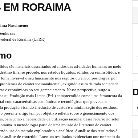
S EM RORAIMA
 Lima Nascimento
 Senhoras
Federal de Roraima (UFRR)
mo
ólidos são materiais descartados oriundos das atividades humanas no meio
o destino final se procede, nos estados líquidos, sólidos ou semissólidos, e
 torna inviável o seu lançamento nos esgotos ou em corpos d'água, por
 problemas de caráter socioambiental, exigindo assim de toda sociedade
D
cas e econômicas no seu gerenciamento. Nessa perspectiva, surge a
pa ou Produção mais Limpa (P+L) compreendida como uma ferramenta da
tal com características econômicas e tecnológicas que preveem o
da produção visando à redução de custos e a minimização dos resíduos.
 o presente artigo tem por objetivo refletir sobre o gerenciamento dos
os, bem como a necessidade da utilização racional desse recurso no setor
Roraima. A metodologia parte de uma revisão de literatura de caráter
zendo uso do método exploratório e analítico. A análise dos resultados é
 da análise de conteúdo. Logo, os resultados evidenciam que por meio da