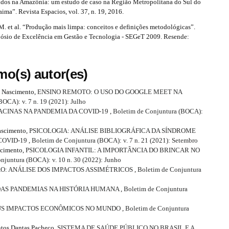
idos na Amazônia: um estudo de caso na Região Metropolitana do Sul do
ima”. Revista Espacios, vol. 37, n. 19, 2016.
 et al. “Produção mais limpa: conceitos e definições metodológicas”.
ósio de Excelência em Gestão e Tecnologia - SEGeT 2009. Resende:
mo(s) autor(es)
ma Nascimento,
ENSINO REMOTO: O USO DO GOOGLE MEET NA
OCA): v. 7 n. 19 (2021): Julho
ACINAS NA PANDEMIA DA COVID-19
,
Boletim de Conjuntura (BOCA):
ascimento,
PSICOLOGIA: ANÁLISE BIBLIOGRÁFICA DA SÍNDROME
COVID-19
,
Boletim de Conjuntura (BOCA): v. 7 n. 21 (2021): Setembro
scimento,
PSICOLOGIA INFANTIL: A IMPORTÂNCIA DO BRINCAR NO
njuntura (BOCA): v. 10 n. 30 (2022): Junho
O: ANÁLISE DOS IMPACTOS ASSIMÉTRICOS
,
Boletim de Conjuntura
DAS PANDEMIAS NA HISTÓRIA HUMANA
,
Boletim de Conjuntura
US IMPACTOS ECONÔMICOS NO MUNDO
,
Boletim de Conjuntura
antos Dantas Pacheco,
SISTEMA DE SAÚDE PÚBLICO NO BRASIL E A