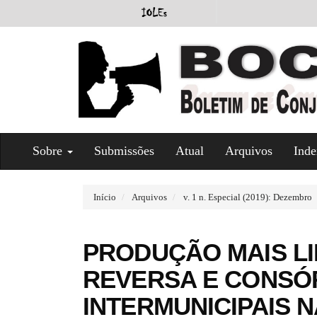
#
Sobre
Submissões
Atual
Arquivos
Inde
#
p
l
u
Início
Arquivos
v. 1 n. Especial (2019): Dezembro
g
i
n
PRODUÇÃO MAIS LI
s
.
REVERSA E CONSÓ
t
h
INTERMUNICIPAIS 
e
m