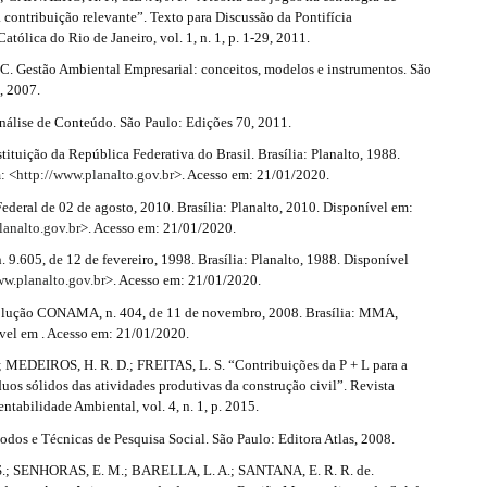
contribuição relevante”. Texto para Discussão da Pontifícia
atólica do Rio de Janeiro, vol. 1, n. 1, p. 1-29, 2011.
C. Gestão Ambiental Empresarial: conceitos, modelos e instrumentos. São
, 2007.
álise de Conteúdo. São Paulo: Edições 70, 2011.
tuição da República Federativa do Brasil. Brasília: Planalto, 1988.
: <
http://www.planalto.gov.br
>. Acesso em: 21/01/2020.
deral de 02 de agosto, 2010. Brasília: Planalto, 2010. Disponível em:
lanalto.gov.br
>. Acesso em: 21/01/2020.
 9.605, de 12 de fevereiro, 1998. Brasília: Planalto, 1988. Disponível
ww.planalto.gov.br
>. Acesso em: 21/01/2020.
lução CONAMA, n. 404, de 11 de novembro, 2008. Brasília: MMA,
vel em . Acesso em: 21/01/2020.
; MEDEIROS, H. R. D.; FREITAS, L. S. “Contribuições da P + L para a
duos sólidos das atividades produtivas da construção civil”. Revista
ntabilidade Ambiental, vol. 4, n. 1, p. 2015.
odos e Técnicas de Pesquisa Social. São Paulo: Editora Atlas, 2008.
 S.; SENHORAS, E. M.; BARELLA, L. A.; SANTANA, E. R. R. de.