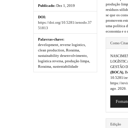
h
h
e
produção limpa
Publicado:
Dez 1, 2019
_
e
e
resíduos sólid
m
se que os cons
DOI:
e
m
m
promovem estr
https://doi.org/10.5281/zenodo.37
n
uma política 
e
e
51813
u
economia e o 
.
s
s
m
#
Palavras-chave:
Como Cita
a
development, reverse logistics,
.
.
#
i
clean production, Roraima,
b
b
n
sustainability desenvolvimento,
NASCIMENT
p
_
logística reversa, produção limpa,
LOGÍSTIC
o
o
n
Roraima, sustentabilidade
GESTÃO D
l
a
(BOCA)
, B
o
o
u
v
10.5281/ze
i
https://rev
t
t
g
g
ago. 2026.
s
s
a
i
t
Fomato
t
t
i
n
o
r
r
s
n
#
a
a
.
Edição
#