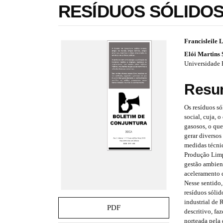
RESÍDUOS SÓLIDO
e
s
.
b
#
#
Francisleile
o
Elói Martins
o
#
#
Universidade 
t
p
p
s
t
Resu
l
l
r
a
u
u
Os resíduos s
p
social, cuja, 
3
g
g
gasosos, o que
.
gerar diversos
i
i
a
medidas técni
c
n
n
Produção Lim
c
gestão ambien
e
s
s
aceleramento 
s
Nesse sentido,
s
.
.
resíduos sólid
i
industrial de 
t
t
b
PDF
descritivo, fa
l
norteada pela