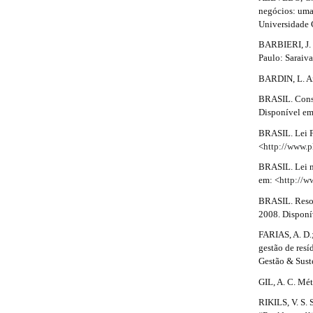
r
r
negócios: uma 
a
e
n
a
Universidade C
p
b
#
3
BARBIERI, J. 
p
.
Paulo: Saraiva
a
#
a
3
BARDIN, L. An
c
r
.
c
BRASIL. Consti
e
#
Disponível em
a
s
#
s
BRASIL. Lei Fe
r
i
<
http://www.p
b
t
BRASIL. Lei n.
l
em: <
http://w
i
e
_
BRASIL. Reso
c
m
2008. Disponí
e
l
FARIAS, A. D.
n
gestão de resí
u
e
Gestão & Suste
.
.
m
GIL, A. C. Mét
a
d
RIKILS, V. S.
i