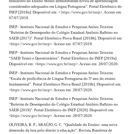
brasileiros do Ensino Médio demonstraram níveis de aprendizagem
l
i
considerados adequados em Língua Portuguesa”. Portal Eletrônico do
e
INEP [2018a]. Disponível em: <
https://www.gov.br/inep
>. Acesso em:
_
l
07/07/2019.
m
s
e
INEP - Instituto Nacional de Estudos e Pesquisas Anísio Teixeira.
n
“Boletim de Desempenho do Colégio Estadual Antônio Balbino no
#
u
SAEB (2017)”. Portal Eletrônico Prova Brasil [2018b]. Disponível em:
.
#
<
https://www.gov.br/inep
>. Acesso em: 07/07/2019.
s
INEP - Instituto Nacional de Estudos e Pesquisas Anísio Teixeira.
i
“SAEB Testes e Questionários”. Portal Eletrônico do INEP [2019a].
d
Disponível em: <
https://www.gov.br/inep
>. Acesso em: 28/07/2020.
e
b
INEP - Instituto Nacional de Estudos e Pesquisas Anísio Teixeira.
a
“Escala de proficiência de Língua Portuguesa do 5º ano do ensino
r
fundamental”. Portal Eletrônico Prova Brasil [2019b]. Disponível em:
#
<
https://www.gov.br/inep
>. Acesso em: 28/07/2020.
#
INEP - Instituto Nacional de Estudos e Pesquisas Anísio Teixeira.
“Boletim de Desempenho do Colégio Estadual Antônio Balbino no
SAEB (2019)”. Portal Eletrônico do INEP [2020]. Disponível em:
<
https://www.gov.br/inep
>. Acesso em: 28/07/2020.
OLIVEIRA, R. P.; ARAÚJO, G. C. “Qualidade do Ensino: uma nova
dimensão da luta pelo direito à educação”. Revista Brasileira de