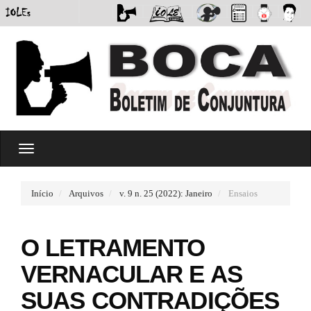
#
T
#
o
p
g
l
g
u
Início
Arquivos
v. 9 n. 25 (2022): Janeiro
Ensaios
l
g
e
i
n
n
O LETRAMENTO
a
s
v
.
VERNACULAR E AS
i
t
g
h
SUAS CONTRADIÇÕES
a
e
t
m