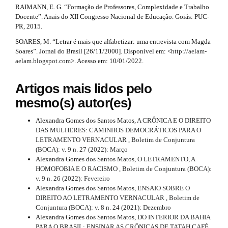
RAIMANN, E. G. “Formação de Professores, Complexidade e Trabalho
Docente”. Anais do XII Congresso Nacional de Educação. Goiás: PUC-
PR, 2015.
SOARES, M. “Letrar é mais que alfabetizar: uma entrevista com Magda
Soares”. Jornal do Brasil [26/11/2000]. Disponível em: <
http://aelam-
aelam.blogspot.com
>. Acesso em: 10/01/2022.
Artigos mais lidos pelo
mesmo(s) autor(es)
Alexandra Gomes dos Santos Matos,
A CRÔNICA E O DIREITO
DAS MULHERES: CAMINHOS DEMOCRÁTICOS PARA O
LETRAMENTO VERNACULAR
,
Boletim de Conjuntura
(BOCA): v. 9 n. 27 (2022): Março
Alexandra Gomes dos Santos Matos,
O LETRAMENTO, A
HOMOFOBIA E O RACISMO
,
Boletim de Conjuntura (BOCA):
v. 9 n. 26 (2022): Fevereiro
Alexandra Gomes dos Santos Matos,
ENSAIO SOBRE O
DIREITO AO LETRAMENTO VERNACULAR
,
Boletim de
Conjuntura (BOCA): v. 8 n. 24 (2021): Dezembro
Alexandra Gomes dos Santos Matos,
DO INTERIOR DA BAHIA
PARA O BRASIL: ENSINAR AS CRÔNICAS DE TATAH CAFÉ