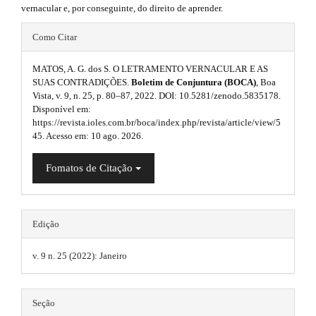
s
r
vernacular e, por conseguinte, do direito de aprender.
b
a
.
p
#
a
Como Citar
3
b
#
.
r
a
o
MATOS, A. G. dos S. O LETRAMENTO VERNACULAR E AS
p
c
SUAS CONTRADIÇÕES.
Boletim de Conjuntura (BOCA)
, Boa
#
o
c
Vista, v. 9, n. 25, p. 80–87, 2022. DOI: 10.5281/zenodo.5835178.
l
#
e
Disponível em:
t
u
s
https://revista.ioles.com.br/boca/index.php/revista/article/view/5
s
45. Acesso em: 10 ago. 2026.
s
g
i
b
t
i
Fomatos de Citação
l
r
e
n
_
a
s
m
Edição
e
p
.
n
3
u
v. 9 n. 25 (2022): Janeiro
t
.
.
m
h
a
a
Seção
e
i