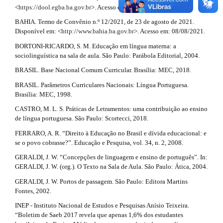
3
<
https://dool.egba.ba.gov.br
>. Acesso em: 08/08/2021.
m
.
e
BAHIA. Termo de Convênio n.º 12/2021, de 23 de agosto de 2021.
s
Disponível em: <
http://www.bahia.ba.gov.br
>. Acesso em: 08/08/2021.
a
.
b
BORTONI-RICARDO, S. M. Educação em língua materna: a
r
o
sociolinguística na sala de aula. São Paulo: Parábola Editorial, 2004.
o
t
BRASIL. Base Nacional Comum Curricular. Brasília: MEC, 2018.
t
i
s
BRASIL. Parâmetros Curriculares Nacionais: Língua Portuguesa.
t
Brasília: MEC, 1998.
c
r
CASTRO, M. L. S. Práticas de Letramentos: uma contribuição ao ensino
a
l
de língua portuguesa. São Paulo: Scortecci, 2018.
p
3
e
FERRARO, A. R. “Direito à Educação no Brasil e dívida educacional: e
.
se o povo cobrasse?”. Educação e Pesquisa, vol. 34, n. 2, 2008.
.
a
GERALDI, J. W. “Concepções de linguagem e ensino de português”. In:
c
d
GERALDI, J. W. (org.). O Texto na Sala de Aula. São Paulo: Ática, 2004.
c
e
e
GERALDI, J. W. Portos de passagem. São Paulo: Editora Martins
s
Fontes, 2002.
s
t
INEP - Instituto Nacional de Estudos e Pesquisas Anísio Teixeira.
i
a
“Boletim de Saeb 2017 revela que apenas 1,6% dos estudantes
b