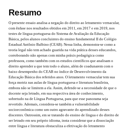
3
#
p
#
Resumo
.
p
l
l
a
O presente ensaio analisa a negação do direito ao letramento vernacular,
u
u
com ênfase nos resultados obtidos em 2011, em 2017 e em 2019, nos
r
g
g
testes de língua portuguesa do Sistema de Avaliação da Educação
i
t
Básica, pelos alunos concluintes do ensino fundamental II do Colégio
n
i
Estadual Antônio Balbino (CEAB). Nessa linha, demonstra-se como a
s
i
teoria legal não tem achado guarida na vida prática desses educandos,
n
.
corroborando não apenas com minha práxis pedagógica como
t
c
professora, como também com os estudos científicos que analisam o
s
h
direito aprender a que tem todo o aluno, além de coadunarem com o
l
e
.
baixo desempenho do CEAB no índice de Desenvolvimento da
m
e
Educação Básica dos referidos anos. O letramento vernacular tem sua
e
t
força motriz nas aulas de língua portuguesa e literatura brasileira,
s
.
embora não se limitem a ela. Assim, defende-se a necessidade de que o
h
.
docente seja letrado, em sua respectiva área de conhecimento,
s
b
sobretudo na de Língua Portuguesa, para que esse panorama seja
e
o
revertido. Ademais, considera-se também a vulnerabilidade
i
o
m
socioeconômica como um outro agravante do aprendizado desses
t
d
discentes. Outrossim, em se tratando do ensino de língua e do direito de
s
e
ser letrado em seu próprio idioma, insta considerar que a dissociação
t
e
entre língua e literatura obstaculiza a efetivação do letramento