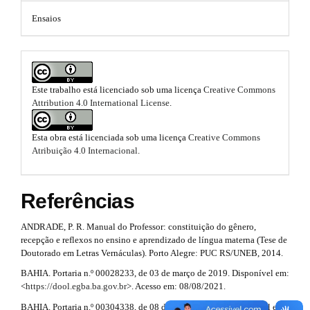
n
r
m
Ensaios
_
t
c
e
o
i
n
s
t
c
.
e
Este trabalho está licenciado sob uma licença
Creative Commons
n
l
Attribution 4.0 International License
.
b
t
e
#
o
#
Esta obra está licenciada sob uma licença
Creative Commons
.
#
o
Atribuição 4.0 Internacional
.
#
m
t
p
l
a
Referências
s
u
i
g
t
ANDRADE, P. R. Manual do Professor: constituição do gênero,
i
n
recepção e reflexos no ensino e aprendizado de língua materna (Tese de
r
n
Doutorado em Letras Vernáculas). Porto Alegre: PUC RS/UNEB, 2014.
s
#
a
.
BAHIA. Portaria n.º 00028233, de 03 de março de 2019. Disponível em:
t
#
<
https://dool.egba.ba.gov.br
>. Acesso em: 08/08/2021.
p
h
BAHIA. Portaria n.º 00304338, de 08 de julho de 2021. Disponível em:
e