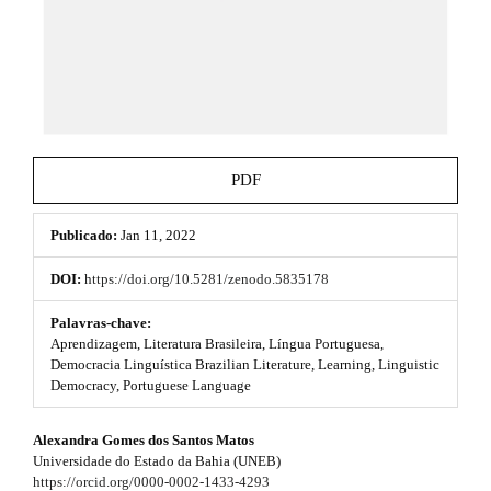
e
_
m
m
e
e
n
s
u
.
.
m
b
a
PDF
i
o
n
_
Publicado:
Jan 11, 2022
o
n
a
t
DOI:
https://doi.org/10.5281/zenodo.5835178
v
s
i
Palavras-chave:
g
Aprendizagem, Literatura Brasileira, Língua Portuguesa,
t
a
Democracia Linguística Brazilian Literature, Learning, Linguistic
t
Democracy, Portuguese Language
r
i
o
a
#
Alexandra Gomes dos Santos Matos
n
p
Universidade do Estado da Bahia (UNEB)
#
#
https://orcid.org/0000-0002-1433-4293
#