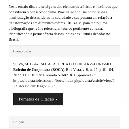
l
.
#
Neste ensaio discute-se alguns dos elementos teóricos e históricos que
u
#
a
constituem o conservadorismo. Procura-se analisar como se dá a
p
g
manifestação dessas ideias na sociedade e sua postura em relação a
r
l
transformações em diferentes esferas. Utiliza-se, para tanto, uma
u
i
t
bibliografia que reúne referencial teórico pertinente ao tema,
g
identificando a permanência dessas ideias nas últimas décadas no
n
i
i
Brasil.
n
s
s
#
c
Como Citar
.
.
#
l
t
h
SILVA, M. G. da . NOTAS ACERCA DO CONSERVADORISMO.
t
p
e
e
Boletim de Conjuntura (BOCA)
, Boa Vista, v. 9, n. 25, p. 01–04,
h
m
2022. DOI: 10.5281/zenodo.5768218. Disponível em:
l
.
e
https://revista.ioles.com.br/boca/index.php/revista/article/view/5
e
u
s
s
17. Acesso em: 6 ago. 2026.
.
m
g
i
b
Fomatos de Citação
o
e
i
d
o
s
t
n
e
s
.
Edição
s
b
t