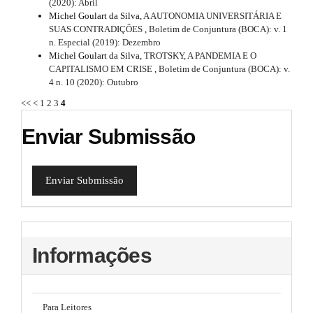
(2020): Abril
l
Michel Goulart da Silva,
A AUTONOMIA UNIVERSITÁRIA E
e
SUAS CONTRADIÇÕES
,
Boletim de Conjuntura (BOCA): v. 1
_
n. Especial (2019): Dezembro
m
Michel Goulart da Silva,
TROTSKY, A PANDEMIA E O
e
CAPITALISMO EM CRISE
,
Boletim de Conjuntura (BOCA): v.
n
4 n. 10 (2020): Outubro
u
.
<<
<
1
2
3
4
s
i
Enviar Submissão
d
e
b
a
Enviar Submissão
r
#
#
Informações
Para Leitores