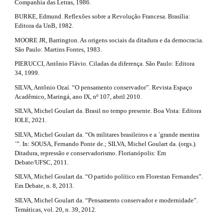
t
Companhia das Letras, 1986.
n
i
r
_
BURKE, Edmund. Reflexões sobre a Revolução Francesa. Brasília:
c
Editora da UnB, 1982.
c
a
o
MOORE JR, Barrington. As origens sociais da ditadura e da democracia.
n
l
p
São Paulo: Martins Fontes, 1983.
t
e
e
3
PIERUCCI, Antônio Flávio. Ciladas da diferença. São Paulo: Editora
n
34, 1999.
.
.
t
#
SILVA, Antônio Ozaí. “O pensamento conservador”. Revista Espaço
m
a
#
Acadêmico, Maringá, ano IX, nº 107, abril 2010.
#
a
r
SILVA, Michel Goulart da. Brasil no tempo presente. Boa Vista: Editora
#
IOLE, 2021.
i
p
t
l
SILVA, Michel Goulart da. “Os militares brasileiros e a ´grande mentira
n
i
u
´”. In: SOUSA, Fernando Ponte de.; SILVA, Michel Goulart da. (orgs.).
g
Ditadura, repressão e conservadorismo. Florianópolis: Em
#
c
i
Debate/UFSC, 2011.
n
#
l
SILVA, Michel Goulart da. “O partido político em Florestan Fernandes”.
s
Em Debate, n. 8, 2013.
.
e
t
SILVA, Michel Goulart da. “Pensamento conservador e modernidade”.
.
h
Temáticas, vol. 20, n. 39, 2012.
e