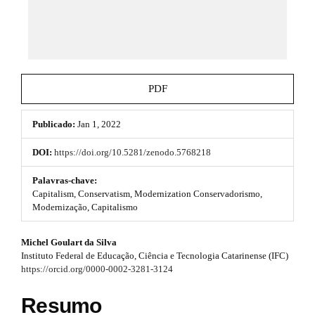
e
e
_
m
s
e
n
.
u
b
.
PDF
m
o
a
i
Publicado:
Jan 1, 2022
o
n
_
t
DOI:
https://doi.org/10.5281/zenodo.5768218
n
s
a
Palavras-chave:
v
Capitalism, Conservatism, Modernization Conservadorismo,
t
i
Modernização, Capitalismo
g
r
a
#
Michel Goulart da Silva
t
a
Instituto Federal de Educação, Ciência e Tecnologia Catarinense (IFC)
i
#
p
https://orcid.org/0000-0002-3281-3124
o
n
p
3
#
Resumo
#