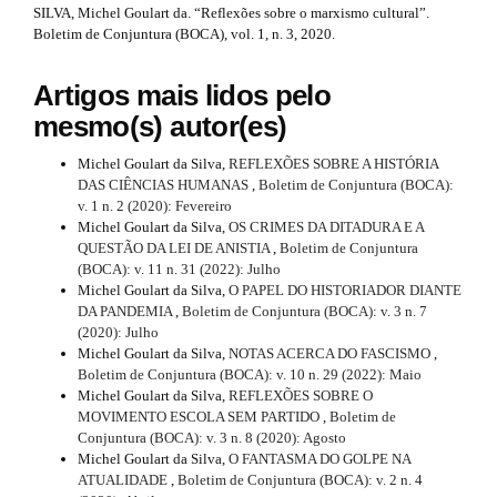
d
SILVA, Michel Goulart da. “Reflexões sobre o marxismo cultural”.
m
Boletim de Conjuntura (BOCA), vol. 1, n. 3, 2020.
e
e
s
.
t
Artigos mais lidos pelo
b
a
mesmo(s) autor(es)
o
o
i
Michel Goulart da Silva,
REFLEXÕES SOBRE A HISTÓRIA
t
DAS CIÊNCIAS HUMANAS
,
Boletim de Conjuntura (BOCA):
s
l
v. 1 n. 2 (2020): Fevereiro
t
Michel Goulart da Silva,
OS CRIMES DA DITADURA E A
s
r
QUESTÃO DA LEI DE ANISTIA
,
Boletim de Conjuntura
a
#
(BOCA): v. 11 n. 31 (2022): Julho
p
Michel Goulart da Silva,
O PAPEL DO HISTORIADOR DIANTE
3
#
DA PANDEMIA
,
Boletim de Conjuntura (BOCA): v. 3 n. 7
.
(2020): Julho
a
Michel Goulart da Silva,
NOTAS ACERCA DO FASCISMO
,
c
Boletim de Conjuntura (BOCA): v. 10 n. 29 (2022): Maio
c
Michel Goulart da Silva,
REFLEXÕES SOBRE O
e
MOVIMENTO ESCOLA SEM PARTIDO
,
Boletim de
s
Conjuntura (BOCA): v. 3 n. 8 (2020): Agosto
s
Michel Goulart da Silva,
O FANTASMA DO GOLPE NA
i
ATUALIDADE
,
Boletim de Conjuntura (BOCA): v. 2 n. 4
b