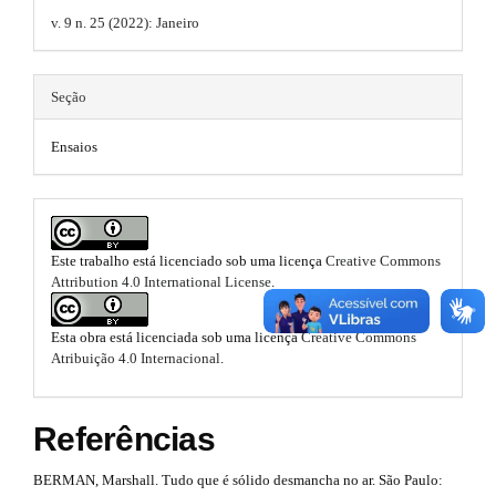
r
b
.
a
a
v. 9 n. 25 (2022): Janeiro
p
o
t
r
3
o
.
h
#
Seção
a
t
e
#
c
Ensaios
c
s
m
e
s
t
e
s
r
i
s
b
Este trabalho está licenciado sob uma licença
Creative Commons
a
.
l
Attribution 4.0 International License
.
e
p
b
_
3
m
Esta obra está licenciada sob uma licença
Creative Commons
o
e
Atribuição 4.0 Internacional
.
.
n
o
u
a
t
.
Referências
m
r
s
a
BERMAN, Marshall. Tudo que é sólido desmancha no ar. São Paulo:
t
i