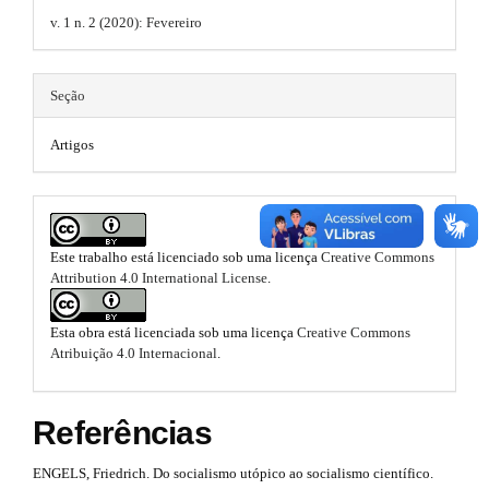
.
r
.
b
a
v. 1 n. 2 (2020): Fevereiro
t
p
b
a
3
h
.
o
r
Seção
e
a
o
c
#
m
Artigos
c
t
#
e
e
s
s
s
s
i
t
.
b
Este trabalho está licenciado sob uma licença
Creative Commons
r
l
Attribution 4.0 International License
.
b
e
a
_
o
m
Esta obra está licenciada sob uma licença
Creative Commons
p
e
o
Atribuição 4.0 Internacional
.
3
n
t
u
.
.
Referências
s
m
a
a
t
ENGELS, Friedrich. Do socialismo utópico ao socialismo científico.
i