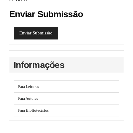
l
e
Enviar Submissão
_
m
e
n
Enviar Submissão
u
.
s
i
d
Informações
e
b
a
r
#
Para Leitores
#
Para Autores
Para Bibliotecários