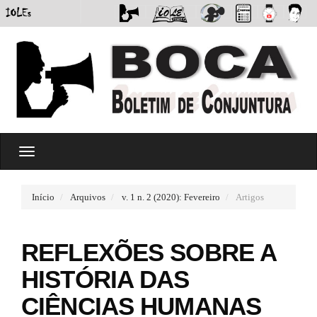
#
T
#
o
p
g
l
g
u
Início
Arquivos
v. 1 n. 2 (2020): Fevereiro
Artigos
l
g
e
i
n
n
REFLEXÕES SOBRE A
a
s
v
.
HISTÓRIA DAS
i
t
g
h
CIÊNCIAS HUMANAS
a
e
t
m