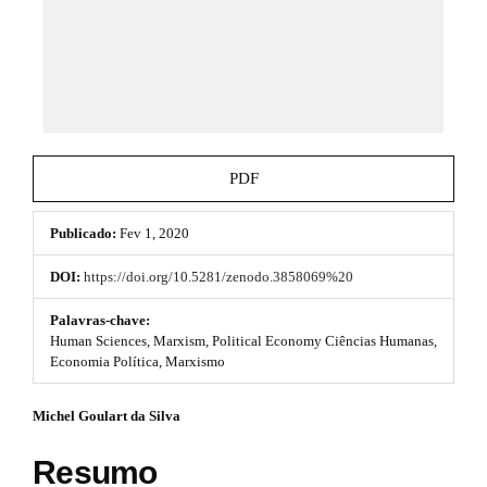
e
_
m
m
e
e
n
s
u
.
.
m
b
a
PDF
i
o
n
_
Publicado:
Fev 1, 2020
o
n
a
t
DOI:
https://doi.org/10.5281/zenodo.3858069%20
v
s
i
Palavras-chave:
g
Human Sciences, Marxism, Political Economy Ciências Humanas,
t
a
Economia Política, Marxismo
t
r
i
#
Michel Goulart da Silva
o
a
n
#
p
#
Resumo
#