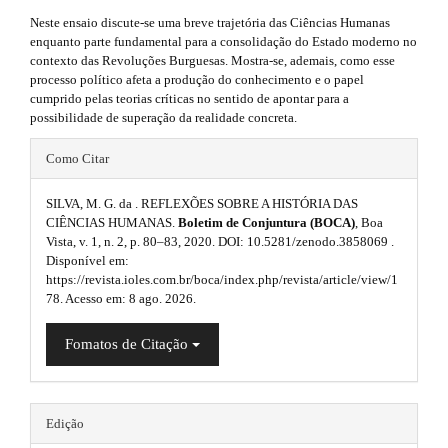
p
3
#
Neste ensaio discute-se uma breve trajetória das Ciências Humanas
#
l
.
enquanto parte fundamental para a consolidação do Estado moderno no
p
contexto das Revoluções Burguesas. Mostra-se, ademais, como esse
u
l
a
processo político afeta a produção do conhecimento e o papel
u
g
cumprido pelas teorias críticas no sentido de apontar para a
r
g
possibilidade de superação da realidade concreta.
i
i
t
n
#
Como Citar
n
s
i
#
.
s
t
c
SILVA, M. G. da . REFLEXÕES SOBRE A HISTÓRIA DAS
p
h
CIÊNCIAS HUMANAS.
Boletim de Conjuntura (BOCA)
, Boa
.
l
e
Vista, v. 1, n. 2, p. 80–83, 2020. DOI: 10.5281/zenodo.3858069 .
l
m
Disponível em:
t
e
u
e
https://revista.ioles.com.br/boca/index.php/revista/article/view/1
h
s
78. Acesso em: 8 ago. 2026.
.
g
.
e
s
b
i
Fomatos de Citação
o
m
i
o
n
t
e
d
s
s
Edição
s
t
e