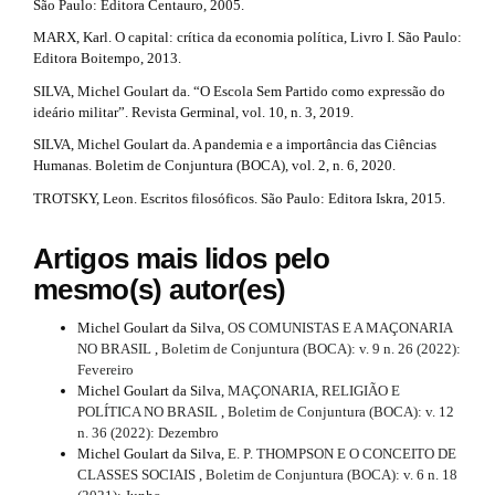
r
São Paulo: Editora Centauro, 2005.
r
n
t
_
MARX, Karl. O capital: crítica da economia política, Livro I. São Paulo:
a
c
Editora Boitempo, 2013.
i
o
p
SILVA, Michel Goulart da. “O Escola Sem Partido como expressão do
n
c
ideário militar”. Revista Germinal, vol. 10, n. 3, 2019.
t
3
e
l
SILVA, Michel Goulart da. A pandemia e a importância das Ciências
.
n
Humanas. Boletim de Conjuntura (BOCA), vol. 2, n. 6, 2020.
e
t
a
#
TROTSKY, Leon. Escritos filosóficos. São Paulo: Editora Iskra, 2015.
.
#
r
#
m
Artigos mais lidos pelo
#
t
mesmo(s) autor(es)
p
a
i
l
i
u
Michel Goulart da Silva,
OS COMUNISTAS E A MAÇONARIA
c
g
NO BRASIL
,
Boletim de Conjuntura (BOCA): v. 9 n. 26 (2022):
n
i
Fevereiro
l
n
Michel Goulart da Silva,
MAÇONARIA, RELIGIÃO E
#
s
e
POLÍTICA NO BRASIL
,
Boletim de Conjuntura (BOCA): v. 12
.
#
n. 36 (2022): Dezembro
.
t
Michel Goulart da Silva,
E. P. THOMPSON E O CONCEITO DE
h
CLASSES SOCIAIS
,
Boletim de Conjuntura (BOCA): v. 6 n. 18
d
e