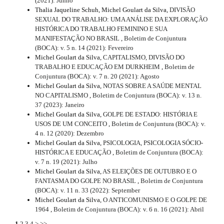
(2021): Junho
m
Thalia Jaqueline Schuh, Michel Goulart da Silva,
DIVISÃO
e
e
SEXUAL DO TRABALHO: UMA ANÁLISE DA EXPLORAÇÃO
s
t
HISTÓRICA DO TRABALHO FEMININO E SUA
.
MANIFESTAÇÃO NO BRASIL
,
Boletim de Conjuntura
a
b
(BOCA): v. 5 n. 14 (2021): Fevereiro
o
Michel Goulart da Silva,
CAPITALISMO, DIVISÃO DO
i
o
TRABALHO E EDUCAÇÃO EM DURKHEIM
,
Boletim de
t
Conjuntura (BOCA): v. 7 n. 20 (2021): Agosto
l
s
Michel Goulart da Silva,
NOTAS SOBRE A SAÚDE MENTAL
s
t
NO CAPITALISMO
,
Boletim de Conjuntura (BOCA): v. 13 n.
r
37 (2023): Janeiro
#
a
Michel Goulart da Silva,
GOLPE DE ESTADO: HISTÓRIA E
p
USOS DE UM CONCEITO
,
Boletim de Conjuntura (BOCA): v.
#
3
4 n. 12 (2020): Dezembro
.
Michel Goulart da Silva,
PSICOLOGIA, PSICOLOGIA SÓCIO-
a
HISTÓRICA E EDUCAÇÃO
,
Boletim de Conjuntura (BOCA):
c
v. 7 n. 19 (2021): Julho
c
Michel Goulart da Silva,
AS ELEIÇÕES DE OUTUBRO E O
e
FANTASMA DO GOLPE NO BRASIL
,
Boletim de Conjuntura
s
(BOCA): v. 11 n. 33 (2022): September
s
Michel Goulart da Silva,
O ANTICOMUNISMO E O GOLPE DE
i
1964
,
Boletim de Conjuntura (BOCA): v. 6 n. 16 (2021): Abril
b
1
2
3
4
>
>>