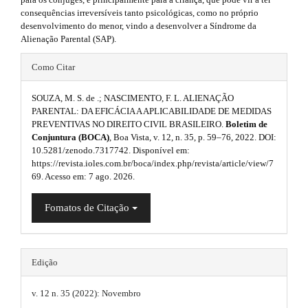
r
t
e
consequências irreversíveis tanto psicológicas, como no próprio
a
h
desenvolvimento do menor, vindo a desenvolver a Síndrome da
p
.
Alienação Parental (SAP).
3
e
s
.
#
a
Como Citar
m
i
c
#
c
e
d
SOUZA, M. S. de .; NASCIMENTO, F. L. ALIENAÇÃO
p
e
PARENTAL: DA EFICÁCIA A APLICABILIDADE DE MEDIDAS
s
s
e
PREVENTIVAS NO DIREITO CIVIL BRASILEIRO.
Boletim de
l
s
Conjuntura (BOCA)
, Boa Vista, v. 12, n. 35, p. 59–76, 2022. DOI:
.
b
i
u
10.5281/zenodo.7317742. Disponível em:
b
b
https://revista.ioles.com.br/boca/index.php/revista/article/view/7
a
l
g
69. Acesso em: 7 ago. 2026.
e
o
r
i
_
o
Fomatos de Citação
m
#
n
e
t
#
n
s
u
s
.
.
Edição
m
t
t
a
v. 12 n. 35 (2022): Novembro
r
i