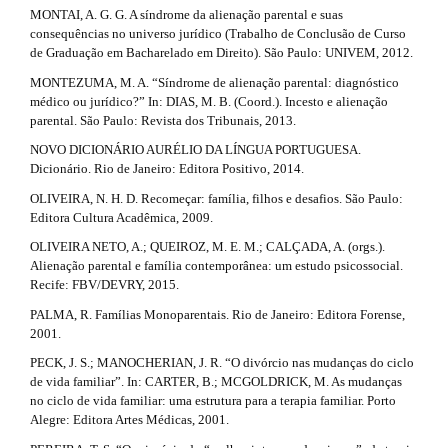
MONTAI, A. G. G. A síndrome da alienação parental e suas
consequências no universo jurídico (Trabalho de Conclusão de Curso
de Graduação em Bacharelado em Direito). São Paulo: UNIVEM, 2012.
MONTEZUMA, M. A. “Síndrome de alienação parental: diagnóstico
médico ou jurídico?” In: DIAS, M. B. (Coord.). Incesto e alienação
parental. São Paulo: Revista dos Tribunais, 2013.
NOVO DICIONÁRIO AURÉLIO DA LÍNGUA PORTUGUESA.
Dicionário. Rio de Janeiro: Editora Positivo, 2014.
OLIVEIRA, N. H. D. Recomeçar: família, filhos e desafios. São Paulo:
Editora Cultura Acadêmica, 2009.
OLIVEIRA NETO, A.; QUEIROZ, M. E. M.; CALÇADA, A. (orgs.).
Alienação parental e família contemporânea: um estudo psicossocial.
Recife: FBV/DEVRY, 2015.
PALMA, R. Famílias Monoparentais. Rio de Janeiro: Editora Forense,
2001.
PECK, J. S.; MANOCHERIAN, J. R. “O divórcio nas mudanças do ciclo
de vida familiar”. In: CARTER, B.; MCGOLDRICK, M. As mudanças
no ciclo de vida familiar: uma estrutura para a terapia familiar. Porto
Alegre: Editora Artes Médicas, 2001.