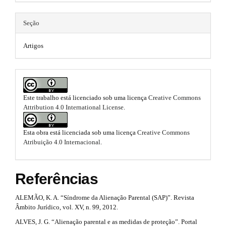
h
n
a
_
e
Seção
c
p
m
o
3
n
Artigos
e
t
.
e
s
n
a
t
.
#
r
Este trabalho está licenciado sob uma licença
Creative Commons
b
#
Attribution 4.0 International License
.
t
#
o
#
i
p
o
Esta obra está licenciada sob uma licença
Creative Commons
l
Atribuição 4.0 Internacional
.
c
u
t
g
l
s
i
Referências
e
n
t
s
.
.
ALEMÃO, K. A. “Síndrome da Alienação Parental (SAP)”. Revista
r
t
Âmbito Jurídico, vol. XV, n. 99, 2012.
m
h
a
ALVES, J. G. “Alienação parental e as medidas de proteção”. Portal
e