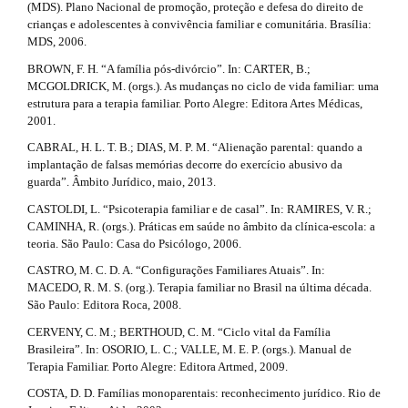
t
l
(MDS). Plano Nacional de promoção, proteção e defesa do direito de
e
a
crianças e adolescentes à convivência familiar e comunitária. Brasília:
_
MDS, 2006.
i
m
BROWN, F. H. “A família pós-divórcio”. In: CARTER, B.;
e
l
MCGOLDRICK, M. (orgs.). As mudanças no ciclo de vida familiar: uma
n
estrutura para a terapia familiar. Porto Alegre: Editora Artes Médicas,
u
s
2001.
.
s
#
CABRAL, H. L. T. B.; DIAS, M. P. M. “Alienação parental: quando a
i
implantação de falsas memórias decorre do exercício abusivo da
#
d
guarda”. Âmbito Jurídico, maio, 2013.
e
CASTOLDI, L. “Psicoterapia familiar e de casal”. In: RAMIRES, V. R.;
b
CAMINHA, R. (orgs.). Práticas em saúde no âmbito da clínica-escola: a
a
teoria. São Paulo: Casa do Psicólogo, 2006.
r
#
CASTRO, M. C. D. A. “Configurações Familiares Atuais”. In:
#
MACEDO, R. M. S. (org.). Terapia familiar no Brasil na última década.
São Paulo: Editora Roca, 2008.
CERVENY, C. M.; BERTHOUD, C. M. “Ciclo vital da Família
Brasileira”. In: OSORIO, L. C.; VALLE, M. E. P. (orgs.). Manual de
Terapia Familiar. Porto Alegre: Editora Artmed, 2009.
COSTA, D. D. Famílias monoparentais: reconhecimento jurídico. Rio de