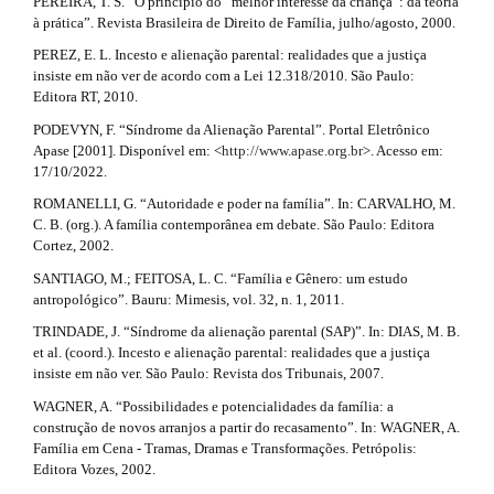
PEREIRA, T. S. “O princípio do “melhor interesse da criança”: da teoria
à prática”. Revista Brasileira de Direito de Família, julho/agosto, 2000.
PEREZ, E. L. Incesto e alienação parental: realidades que a justiça
insiste em não ver de acordo com a Lei 12.318/2010. São Paulo:
Editora RT, 2010.
PODEVYN, F. “Síndrome da Alienação Parental”. Portal Eletrônico
Apase [2001]. Disponível em: <
http://www.apase.org.br
>. Acesso em:
17/10/2022.
ROMANELLI, G. “Autoridade e poder na família”. In: CARVALHO, M.
C. B. (org.). A família contemporânea em debate. São Paulo: Editora
Cortez, 2002.
SANTIAGO, M.; FEITOSA, L. C. “Família e Gênero: um estudo
antropológico”. Bauru: Mimesis, vol. 32, n. 1, 2011.
TRINDADE, J. “Síndrome da alienação parental (SAP)”. In: DIAS, M. B.
et al. (coord.). Incesto e alienação parental: realidades que a justiça
insiste em não ver. São Paulo: Revista dos Tribunais, 2007.
WAGNER, A. “Possibilidades e potencialidades da família: a
construção de novos arranjos a partir do recasamento”. In: WAGNER, A.
Família em Cena - Tramas, Dramas e Transformações. Petrópolis:
Editora Vozes, 2002.