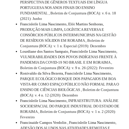
PERSPECTIVA DE GÊNEROS TEXTUAIS EM LÍNGUA
PORTUGUESA NOS ANOS FINAIS DO ENSINO
FUNDAMENTAL
,
Boletim de Conjuntura (BOCA): v. 6 n. 18
(2021): Junho
Francisleile Lima Nascimento, Elói Martins Senhoras,
PRODUÇÃO MAIS LIMPA, LOGÍSTICA REVERSA E
CONSÓRCIOS PÚBLICOS INTERMUNICIPAIS NA GESTÃO
DE RESÍDUOS SÓLIDOS EM RORAIMA
,
Boletim de
Conjuntura (BOCA): v. 1 n. Especial (2019): Dezembro
Lourdiane dos Santos Sampaio, Francisleile Lima Nascimento,
VULNERABILIDADES DOS POVOS INDÍGENAS FRENTE À
PANDEMIA DA COVID-19 NO BRASIL E EM RORAIMA
,
Boletim de Conjuntura (BOCA): v. 9 n. 26 (2022): Fevereiro
Ronivaldo da Silva Bezerra, Francisleile Lima Nascimento,
PARQUE ECOLÓGICO BOSQUE DOS PAPAGAIOS EM BOA
VISTA-RR COMO ESPAÇO PÚBLICO NÃO FORMAL PARA O
ENSINO DE CIÊNCIAS BIOLÓGICAS
,
Boletim de Conjuntura
(BOCA): v. 4 n. 12 (2020): Dezembro
Francisleile Lima Nascimento,
INFRAESTRUTURA: ANÁLISE
SOCIOESPACIAL DO PARQUE INDUSTRIAL DO ESTADO DE
RORAIMA
,
Boletim de Conjuntura (BOCA): v. 1 n. 2 (2020):
Fevereiro
Francinaide Campos Verdolin , Francisleile Lima Nascimento,
ADESÃO DOS ALUNOS NAS ATIVIDADES REMOTAS E