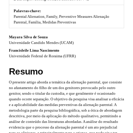
t
#
s
#
Palavras-chave:
p
Parental Alienation, Family, Preventive Measures Alienação
t
l
Parental, Família, Medidas Preventivas
u
r
g
#
Mayara Silva de Souza
i
a
Universidade Candido Mendes (UCAM)
n
#
p
s
Francisleile Lima Nascimento
.
p
Universidade Federal de Roraima (UFRR)
3
t
h
l
.
Resumo
e
u
m
a
O presente artigo aborda a temática da alienação parental, que consiste
e
g
r
no afastamento do filho de um dos genitores provocado pelo outro
s
genitor, sendo o titular da custodia, e que geralmente é ocasionado
.
i
t
quando ocorre separação. O objetivo da pesquisa visa analisar a eficácia
b
n
e a aplicabilidade das medidas preventivas da alienação parental. A
o
i
metodologia parte da pesquisa bibliográfica, sob a ótica de abordagem
o
s
descritiva, por meio da aplicação do método qualitativo, permitindo a
t
c
análise de conteúdo das literaturas abordadas. A análise do resultado
s
.
l
evidencia que o processo da alienação parental é um ato prejudicial
t
para os cônjuges, e principalmente para a criança, que pode vir a ter