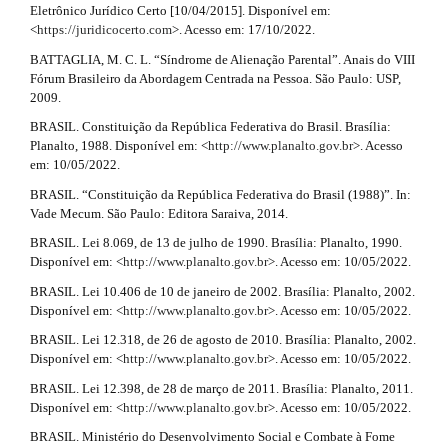
a
Eletrônico Jurídico Certo [10/04/2015]. Disponível em:
p
m
<
https://juridicocerto.com
>. Acesso em: 17/10/2022.
i
e
3
s
BATTAGLIA, M. C. L. “Síndrome de Alienação Parental”. Anais do VIII
n
.
.
Fórum Brasileiro da Abordagem Centrada na Pessoa. São Paulo: USP,
b
2009.
#
o
a
BRASIL. Constituição da República Federativa do Brasil. Brasília:
o
#
r
Planalto, 1988. Disponível em: <
http://www.planalto.gov.br
>. Acesso
t
em: 10/05/2022.
s
t
t
BRASIL. “Constituição da República Federativa do Brasil (1988)”. In:
r
i
Vade Mecum. São Paulo: Editora Saraiva, 2014.
a
BRASIL. Lei 8.069, de 13 de julho de 1990. Brasília: Planalto, 1990.
c
p
Disponível em: <
http://www.planalto.gov.br
>. Acesso em: 10/05/2022.
3
l
.
BRASIL. Lei 10.406 de 10 de janeiro de 2002. Brasília: Planalto, 2002.
a
e
Disponível em: <
http://www.planalto.gov.br
>. Acesso em: 10/05/2022.
c
c
BRASIL. Lei 12.318, de 26 de agosto de 2010. Brasília: Planalto, 2002.
.
e
Disponível em: <
http://www.planalto.gov.br
>. Acesso em: 10/05/2022.
d
s
BRASIL. Lei 12.398, de 28 de março de 2011. Brasília: Planalto, 2011.
s
Disponível em: <
http://www.planalto.gov.br
>. Acesso em: 10/05/2022.
e
i
b
BRASIL. Ministério do Desenvolvimento Social e Combate à Fome