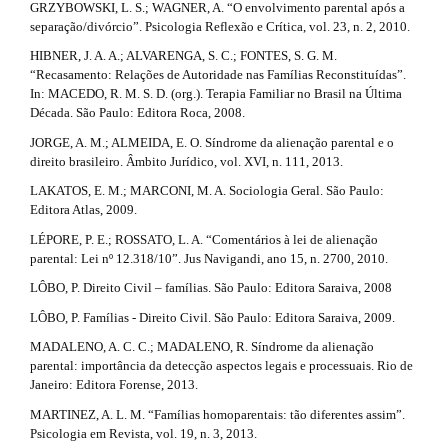
GRZYBOWSKI, L. S.; WAGNER, A. “O envolvimento parental após a
separação/divórcio”. Psicologia Reflexão e Crítica, vol. 23, n. 2, 2010.
HIBNER, J. A. A.; ALVARENGA, S. C.; FONTES, S. G. M.
“Recasamento: Relações de Autoridade nas Famílias Reconstituídas”.
In: MACEDO, R. M. S. D. (org.). Terapia Familiar no Brasil na Última
Década. São Paulo: Editora Roca, 2008.
JORGE, A. M.; ALMEIDA, E. O. Síndrome da alienação parental e o
direito brasileiro. Âmbito Jurídico, vol. XVI, n. 111, 2013.
LAKATOS, E. M.; MARCONI, M. A. Sociologia Geral. São Paulo:
Editora Atlas, 2009.
LÉPORE, P. E.; ROSSATO, L. A. “Comentários à lei de alienação
parental: Lei nº 12.318/10”. Jus Navigandi, ano 15, n. 2700, 2010.
LÔBO, P. Direito Civil – famílias. São Paulo: Editora Saraiva, 2008
LÔBO, P. Famílias - Direito Civil. São Paulo: Editora Saraiva, 2009.
MADALENO, A. C. C.; MADALENO, R. Síndrome da alienação
parental: importância da detecção aspectos legais e processuais. Rio de
Janeiro: Editora Forense, 2013.
MARTINEZ, A. L. M. “Famílias homoparentais: tão diferentes assim”.
Psicologia em Revista, vol. 19, n. 3, 2013.