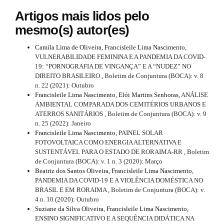
Artigos mais lidos pelo
mesmo(s) autor(es)
Camila Lima de Oliveira, Francisleile Lima Nascimento,
VULNERABILIDADE FEMININA E A PANDEMIA DA COVID-
19: “PORNOGRAFIA DE VINGANÇA” E A “NUDEZ” NO
DIREITO BRASILEIRO
,
Boletim de Conjuntura (BOCA): v. 8
n. 22 (2021): Outubro
Francisleile Lima Nascimento, Elói Martins Senhoras,
ANÁLISE
AMBIENTAL COMPARADA DOS CEMITÉRIOS URBANOS E
ATERROS SANITÁRIOS
,
Boletim de Conjuntura (BOCA): v. 9
n. 25 (2022): Janeiro
Francisleile Lima Nascimento,
PAINEL SOLAR
FOTOVOLTAICA COMO ENERGIA ALTERNATIVA E
SUSTENTÁVEL PARA O ESTADO DE RORAIMA-RR
,
Boletim
de Conjuntura (BOCA): v. 1 n. 3 (2020): Março
Beatriz dos Santos Oliveira, Francisleile Lima Nascimento,
PANDEMIA DA COVID-19 E A VIOLÊNCIA DOMÉSTICA NO
BRASIL E EM RORAIMA
,
Boletim de Conjuntura (BOCA): v.
4 n. 10 (2020): Outubro
Suziane da Silva Oliveira, Francisleile Lima Nascimento,
ENSINO SIGNIFICATIVO E A SEQUÊNCIA DIDÁTICA NA