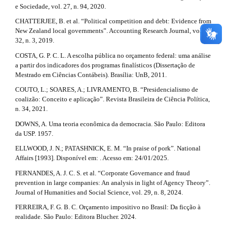
e Sociedade, vol. 27, n. 94, 2020.
CHATTERJEE, B. et al. “Political competition and debt: Evidence from
New Zealand local governments”. Accounting Research Journal, vol.
32, n. 3, 2019.
COSTA, G. P. C. L. A escolha pública no orçamento federal: uma análise
a partir dos indicadores dos programas finalísticos (Dissertação de
Mestrado em Ciências Contábeis). Brasília: UnB, 2011.
COUTO, L.; SOARES, A.; LIVRAMENTO, B. “Presidencialismo de
coalizão: Conceito e aplicação”. Revista Brasileira de Ciência Política,
n. 34, 2021.
DOWNS, A. Uma teoria econômica da democracia. São Paulo: Editora
da USP. 1957.
ELLWOOD, J. N.; PATASHNICK, E. M. “In praise of pork”. National
Affairs [1993]. Disponível em: . Acesso em: 24/01/2025.
FERNANDES, A. J. C. S. et al. “Corporate Governance and fraud
prevention in large companies: An analysis in light of Agency Theory”.
Journal of Humanities and Social Science, vol. 29, n. 8, 2024.
FERREIRA, F. G. B. C. Orçamento impositivo no Brasil: Da ficção à
realidade. São Paulo: Editora Blucher. 2024.