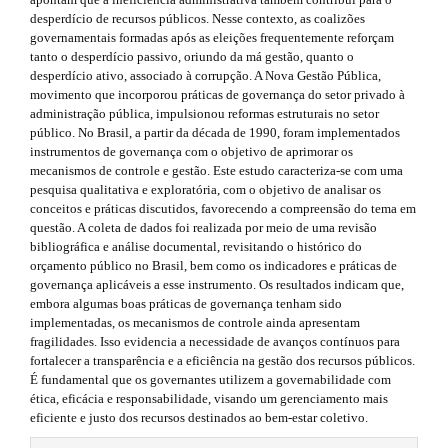
h
s
r
desperdício de recursos públicos. Nesse contexto, as coalizões
a
e
i
governamentais formadas após as eleições frequentemente reforçam
p
tanto o desperdício passivo, oriundo da má gestão, quanto o
3
m
d
desperdício ativo, associado à corrupção. A Nova Gestão Pública,
.
movimento que incorporou práticas de governança do setor privado à
a
e
e
administração pública, impulsionou reformas estruturais no setor
c
s
b
público. No Brasil, a partir da década de 1990, foram implementados
c
instrumentos de governança com o objetivo de aprimorar os
e
.
a
mecanismos de controle e gestão. Este estudo caracteriza-se com uma
s
pesquisa qualitativa e exploratória, com o objetivo de analisar os
s
b
r
conceitos e práticas discutidos, favorecendo a compreensão do tema em
i
questão. A coleta de dados foi realizada por meio de uma revisão
b
o
#
bibliográfica e análise documental, revisitando o histórico do
l
o
#
orçamento público no Brasil, bem como os indicadores e práticas de
e
governança aplicáveis a esse instrumento. Os resultados indicam que,
_
t
embora algumas boas práticas de governança tenham sido
m
implementadas, os mecanismos de controle ainda apresentam
e
s
fragilidades. Isso evidencia a necessidade de avanços contínuos para
n
fortalecer a transparência e a eficiência na gestão dos recursos públicos.
u
t
É fundamental que os governantes utilizem a governabilidade com
.
r
ética, eficácia e responsabilidade, visando um gerenciamento mais
m
eficiente e justo dos recursos destinados ao bem-estar coletivo.
a
a
i