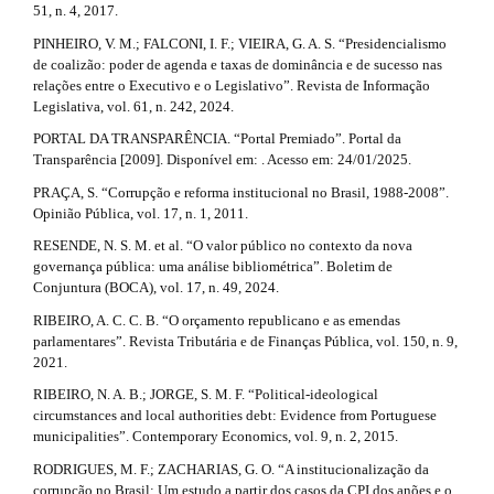
51, n. 4, 2017.
PINHEIRO, V. M.; FALCONI, I. F.; VIEIRA, G. A. S. “Presidencialismo
de coalizão: poder de agenda e taxas de dominância e de sucesso nas
relações entre o Executivo e o Legislativo”. Revista de Informação
Legislativa, vol. 61, n. 242, 2024.
PORTAL DA TRANSPARÊNCIA. “Portal Premiado”. Portal da
Transparência [2009]. Disponível em: . Acesso em: 24/01/2025.
PRAÇA, S. “Corrupção e reforma institucional no Brasil, 1988-2008”.
Opinião Pública, vol. 17, n. 1, 2011.
RESENDE, N. S. M. et al. “O valor público no contexto da nova
governança pública: uma análise bibliométrica”. Boletim de
Conjuntura (BOCA), vol. 17, n. 49, 2024.
RIBEIRO, A. C. C. B. “O orçamento republicano e as emendas
parlamentares”. Revista Tributária e de Finanças Pública, vol. 150, n. 9,
2021.
RIBEIRO, N. A. B.; JORGE, S. M. F. “Political-ideological
circumstances and local authorities debt: Evidence from Portuguese
municipalities”. Contemporary Economics, vol. 9, n. 2, 2015.
RODRIGUES, M. F.; ZACHARIAS, G. O. “A institucionalização da
corrupção no Brasil: Um estudo a partir dos casos da CPI dos anões e o