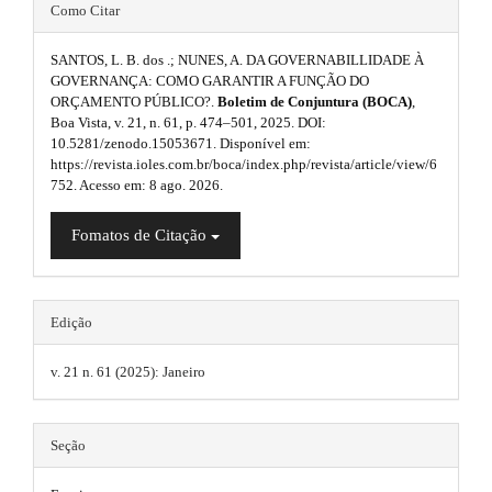
#
n
Como Citar
p
_
#
3
c
SANTOS, L. B. dos .; NUNES, A. DA GOVERNABILLIDADE À
p
o
GOVERNANÇA: COMO GARANTIR A FUNÇÃO DO
.
n
ORÇAMENTO PÚBLICO?.
Boletim de Conjuntura (BOCA)
,
l
t
a
Boa Vista, v. 21, n. 61, p. 474–501, 2025. DOI:
e
u
10.5281/zenodo.15053671. Disponível em:
n
r
https://revista.ioles.com.br/boca/index.php/revista/article/view/6
t
g
752. Acesso em: 8 ago. 2026.
t
#
i
#
i
Fomatos de Citação
#
n
#
c
p
s
l
l
.
u
Edição
e
g
t
i
v. 21 n. 61 (2025): Janeiro
.
n
h
s
m
.
e
Seção
t
a
m
h
e