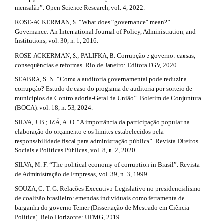
mensalão”. Open Science Research, vol. 4, 2022.
ROSE-ACKERMAN, S. “What does “governance” mean?”.
Governance: An International Journal of Policy, Administration, and
Institutions, vol. 30, n. 1, 2016.
ROSE-ACKERMAN, S.; PALIFKA, B. Corrupção e governo: causas,
consequências e reformas. Rio de Janeiro: Editora FGV, 2020.
SEABRA, S. N. “Como a auditoria governamental pode reduzir a
corrupção? Estudo de caso do programa de auditoria por sorteio de
municípios da Controladoria-Geral da União”. Boletim de Conjuntura
(BOCA), vol. 18, n. 53, 2024.
SILVA, J. B.; IZÁ, A. O. “A importância da participação popular na
elaboração do orçamento e os limites estabelecidos pela
responsabilidade fiscal para administração pública”. Revista Direitos
Sociais e Políticas Públicas, vol. 8, n. 2, 2020.
SILVA, M. F. “The political economy of corruption in Brasil”. Revista
de Administração de Empresas, vol. 39, n. 3, 1999.
SOUZA, C. T. G. Relações Executivo-Legislativo no presidencialismo
de coalizão brasileiro: emendas individuais como ferramenta de
barganha do governo Temer (Dissertação de Mestrado em Ciência
Política). Belo Horizonte: UFMG, 2019.