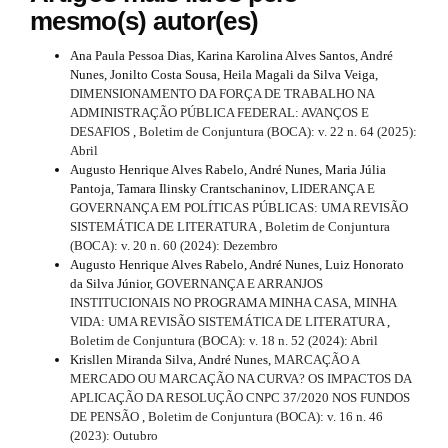
mesmo(s) autor(es)
Ana Paula Pessoa Dias, Karina Karolina Alves Santos, André
Nunes, Jonilto Costa Sousa, Heila Magali da Silva Veiga,
DIMENSIONAMENTO DA FORÇA DE TRABALHO NA
ADMINISTRAÇÃO PÚBLICA FEDERAL: AVANÇOS E
DESAFIOS
,
Boletim de Conjuntura (BOCA): v. 22 n. 64 (2025):
Abril
Augusto Henrique Alves Rabelo, André Nunes, Maria Júlia
Pantoja, Tamara Ilinsky Crantschaninov,
LIDERANÇA E
GOVERNANÇA EM POLÍTICAS PÚBLICAS: UMA REVISÃO
SISTEMÁTICA DE LITERATURA
,
Boletim de Conjuntura
(BOCA): v. 20 n. 60 (2024): Dezembro
Augusto Henrique Alves Rabelo, André Nunes, Luiz Honorato
da Silva Júnior,
GOVERNANÇA E ARRANJOS
INSTITUCIONAIS NO PROGRAMA MINHA CASA, MINHA
VIDA: UMA REVISÃO SISTEMÁTICA DE LITERATURA
,
Boletim de Conjuntura (BOCA): v. 18 n. 52 (2024): Abril
Krisllen Miranda Silva, André Nunes,
MARCAÇÃO A
MERCADO OU MARCAÇÃO NA CURVA? OS IMPACTOS DA
APLICAÇÃO DA RESOLUÇÃO CNPC 37/2020 NOS FUNDOS
DE PENSÃO
,
Boletim de Conjuntura (BOCA): v. 16 n. 46
(2023): Outubro