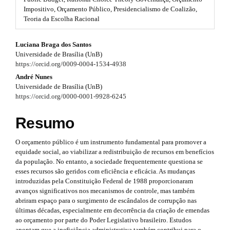
#
Impositivo, Orçamento Público, Presidencialismo de Coalizão,
r
#
Teoria da Escolha Racional
p
a
l
#
p
Luciana Braga dos Santos
u
Universidade de Brasília (UnB)
g
#
3
https://orcid.org/0009-0004-1534-4938
i
n
p
André Nunes
.
s
Universidade de Brasília (UnB)
.
l
a
https://orcid.org/0000-0001-9928-6245
t
u
r
h
Resumo
e
g
t
m
O orçamento público é um instrumento fundamental para promover a
e
i
i
equidade social, ao viabilizar a redistribuição de recursos em benefícios
s
n
da população. No entanto, a sociedade frequentemente questiona se
.
c
esses recursos são geridos com eficiência e eficácia. As mudanças
b
s
l
introduzidas pela Constituição Federal de 1988 proporcionaram
o
avanços significativos nos mecanismos de controle, mas também
o
.
e
abriram espaço para o surgimento de escândalos de corrupção nas
t
últimas décadas, especialmente em decorrência da criação de emendas
s
t
.
ao orçamento por parte do Poder Legislativo brasileiro. Estudos
t
apontam que a ineficiência administrativa também contribui para o