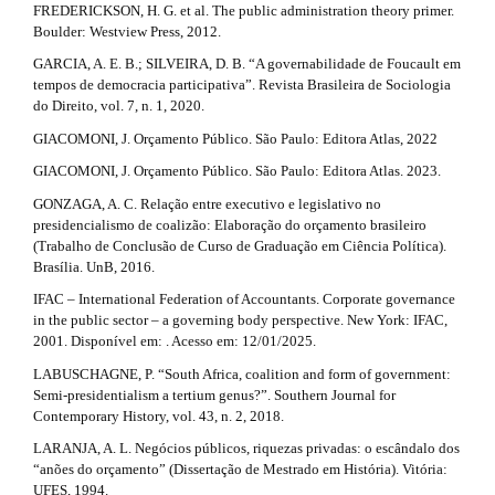
FREDERICKSON, H. G. et al. The public administration theory primer.
Boulder: Westview Press, 2012.
GARCIA, A. E. B.; SILVEIRA, D. B. “A governabilidade de Foucault em
tempos de democracia participativa”. Revista Brasileira de Sociologia
do Direito, vol. 7, n. 1, 2020.
GIACOMONI, J. Orçamento Público. São Paulo: Editora Atlas, 2022
GIACOMONI, J. Orçamento Público. São Paulo: Editora Atlas. 2023.
GONZAGA, A. C. Relação entre executivo e legislativo no
presidencialismo de coalizão: Elaboração do orçamento brasileiro
(Trabalho de Conclusão de Curso de Graduação em Ciência Política).
Brasília. UnB, 2016.
IFAC – International Federation of Accountants. Corporate governance
in the public sector – a governing body perspective. New York: IFAC,
2001. Disponível em: . Acesso em: 12/01/2025.
LABUSCHAGNE, P. “South Africa, coalition and form of government:
Semi-presidentialism a tertium genus?”. Southern Journal for
Contemporary History, vol. 43, n. 2, 2018.
LARANJA, A. L. Negócios públicos, riquezas privadas: o escândalo dos
“anões do orçamento” (Dissertação de Mestrado em História). Vitória:
UFES, 1994.