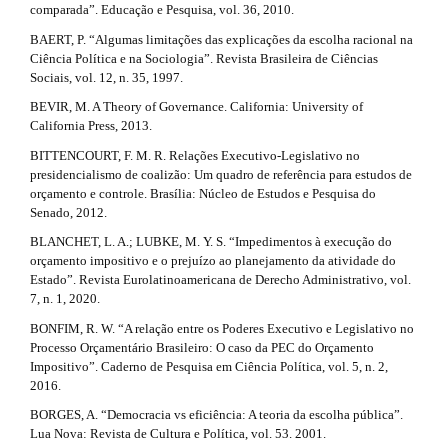
l
comparada”. Educação e Pesquisa, vol. 36, 2010.
a
e
BAERT, P. “Algumas limitações das explicações da escolha racional na
_
r
Ciência Política e na Sociologia”. Revista Brasileira de Ciências
m
Sociais, vol. 12, n. 35, 1997.
e
t
n
BEVIR, M. A Theory of Governance. California: University of
u
i
California Press, 2013.
.
BITTENCOURT, F. M. R. Relações Executivo-Legislativo no
c
s
presidencialismo de coalizão: Um quadro de referência para estudos de
i
l
orçamento e controle. Brasília: Núcleo de Estudos e Pesquisa do
d
Senado, 2012.
e
e
b
BLANCHET, L. A.; LUBKE, M. Y. S. “Impedimentos à execução do
a
.
orçamento impositivo e o prejuízo ao planejamento da atividade do
r
Estado”. Revista Eurolatinoamericana de Derecho Administrativo, vol.
d
#
7, n. 1, 2020.
#
e
BONFIM, R. W. “A relação entre os Poderes Executivo e Legislativo no
Processo Orçamentário Brasileiro: O caso da PEC do Orçamento
t
Impositivo”. Caderno de Pesquisa em Ciência Política, vol. 5, n. 2,
2016.
a
BORGES, A. “Democracia vs eficiência: A teoria da escolha pública”.
i
Lua Nova: Revista de Cultura e Política, vol. 53. 2001.