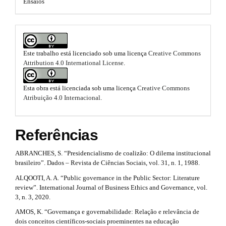
i
Ensaios
e
m
n
e
s
s
#
.
.
b
#
Este trabalho está licenciado sob uma licença
Creative Commons
b
o
Attribution 4.0 International License
.
o
o
t
s
o
Esta obra está licenciada sob uma licença
Creative Commons
t
Atribuição 4.0 Internacional
.
r
t
a
s
p
Referências
3
t
.
a
ABRANCHES, S. “Presidencialismo de coalizão: O dilema institucional
r
c
brasileiro”. Dados – Revista de Ciências Sociais, vol. 31, n. 1, 1988.
c
a
ALQOOTI, A. A. “Public governance in the Public Sector: Literature
e
review”. International Journal of Business Ethics and Governance, vol.
p
s
3, n. 3, 2020.
s
3
i
AMOS, K. “Governança e governabilidade: Relação e relevância de
b
.
dois conceitos científicos-sociais proeminentes na educação