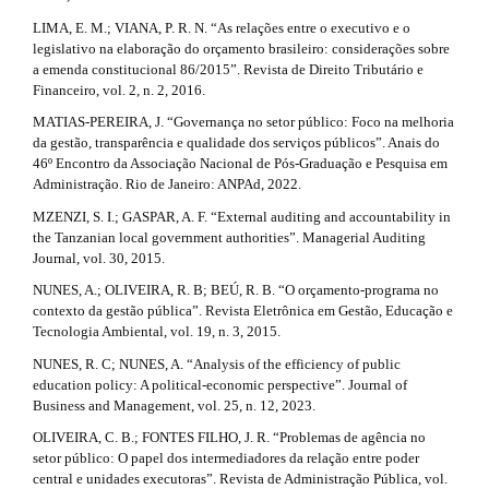
LIMA, E. M.; VIANA, P. R. N. “As relações entre o executivo e o
legislativo na elaboração do orçamento brasileiro: considerações sobre
a emenda constitucional 86/2015”. Revista de Direito Tributário e
Financeiro, vol. 2, n. 2, 2016.
MATIAS-PEREIRA, J. “Governança no setor público: Foco na melhoria
da gestão, transparência e qualidade dos serviços públicos”. Anais do
46º Encontro da Associação Nacional de Pós-Graduação e Pesquisa em
Administração. Rio de Janeiro: ANPAd, 2022.
MZENZI, S. I.; GASPAR, A. F. “External auditing and accountability in
the Tanzanian local government authorities”. Managerial Auditing
Journal, vol. 30, 2015.
NUNES, A.; OLIVEIRA, R. B; BEÚ, R. B. “O orçamento-programa no
contexto da gestão pública”. Revista Eletrônica em Gestão, Educação e
Tecnologia Ambiental, vol. 19, n. 3, 2015.
NUNES, R. C; NUNES, A. “Analysis of the efficiency of public
education policy: A political-economic perspective”. Journal of
Business and Management, vol. 25, n. 12, 2023.
OLIVEIRA, C. B.; FONTES FILHO, J. R. “Problemas de agência no
setor público: O papel dos intermediadores da relação entre poder
central e unidades executoras”. Revista de Administração Pública, vol.