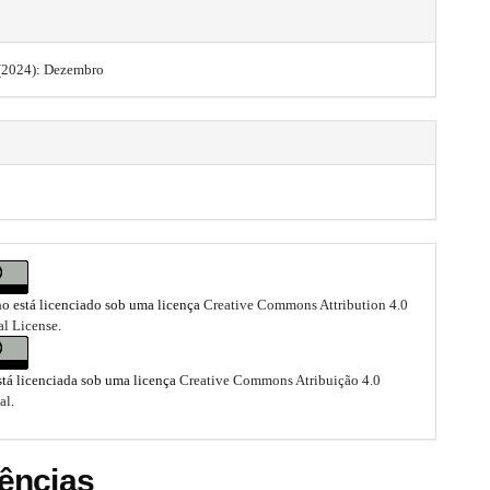
0 (2024): Dezembro
ho está licenciado sob uma licença
Creative Commons Attribution 4.0
al License
.
stá licenciada sob uma licença
Creative Commons Atribuição 4.0
al
.
ências