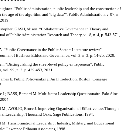
hton. “Public administration, public leadership and the construction of
n the age of the algorithm and ‘big data’”. Public Administration, v. 97, n.
 2019.
topher; GASH, Alison. “Collaborative Governance in Theory and
rnal of Public Administration Research and Theory, v. 18, n. 4, p. 543-571,
 “Public Governance in the Public Sector: Literature review”.
Journal of Business Ethics and Governance, vol. 3, n. 3, p. 14-25, 2020.
 “Distinguishing the street‐level policy entrepreneur”. Public
, vol. 99, n. 3, p. 439-453, 2021.
mes E. Public Policymaking: An Introduction. Boston: Cengage
5.
 J.; BASS, Bernard M. Multifactor Leadership Questionnaire. Palo Alto:
 2004.
 M.; AVOLIO, Bruce J. Improving Organizational Effectiveness Through
nal Leadership. Thousand Oaks: Sage Publications, 1994.
 M. Transformational Leadership: Industry, Military, and Educational
dale: Lawrence Erlbaum Associates, 1998.