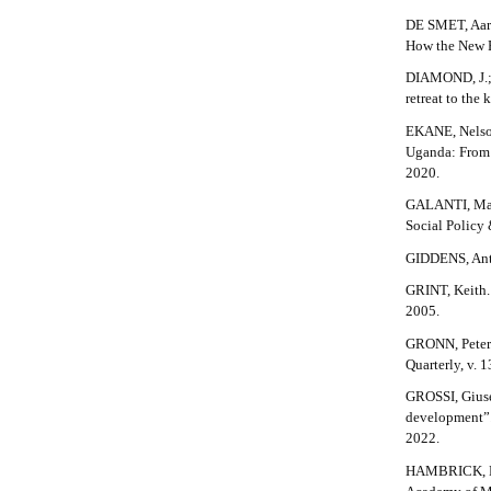
m
DE SMET, Aaro
e
How the New 
s
DIAMOND, J.; 
.
retreat to the
b
o
EKANE, Nelson
o
Uganda: From w
t
2020.
s
GALANTI, Maria
t
Social Policy 
r
a
GIDDENS, Anth
p
3
GRINT, Keith.
.
2005.
a
GRONN, Peter.
c
Quarterly, v. 1
c
e
GROSSI, Giuse
s
development”. 
s
2022.
i
HAMBRICK, Don
b