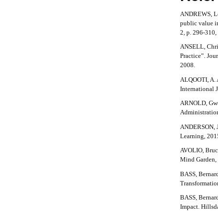
t
r
b
#
a
ANDREWS, Leig
r
p
public value i
a
#
3
a
2, p. 296-310,
.
r
a
ANSELL, Chris
p
c
Practice”. Jou
#
3
c
2008.
#
e
.
ALQOOTI, A. A.
s
International 
s
a
i
ARNOLD, Gwen.
b
r
Administration
l
ANDERSON, Ja
t
e
Learning, 201
_
i
m
AVOLIO, Bruce
e
Mind Garden,
c
n
BASS, Bernard
u
l
Transformatio
.
e
m
BASS, Bernard
a
Impact. Hills
.
i