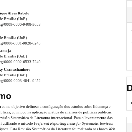
ique Alves Rabelo
de Brasília (UnB)
.org/0009-0006-9408-3653
de Brasília (UnB)
.org/0000-0001-9928-6245
Pantoja
de Brasília (UnB)
.org/0000-0002-6533-7240
ky Crantschaninov
de Brasília (UnB)
.org/0000-0003-4841-9452
D
mo
m como objetivo delinear a configuração dos estudos sobre liderança e
licas, com foco na aplicação prática de análises de políticas públicas,
visão Sistemática da Literatura internacional. Para o levantamento das
oi utilizado o método
Preferred Reporting Items for Systematic Reviews
lyses
. Esta Revisão Sistemática da Literatura foi realizada nas bases
Web