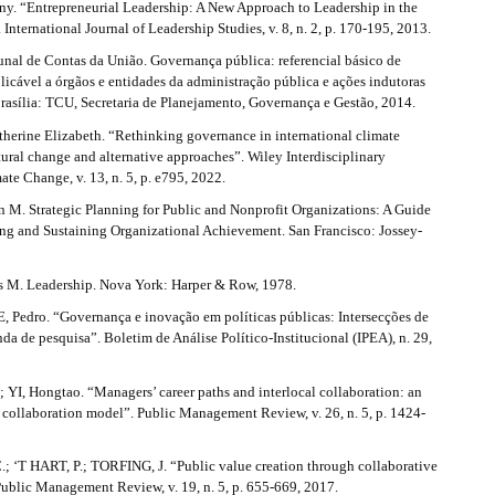
y. “Entrepreneurial Leadership: A New Approach to Leadership in the
 International Journal of Leadership Studies, v. 8, n. 2, p. 170-195, 2013.
nal de Contas da União. Governança pública: referencial básico de
icável a órgãos e entidades da administração pública e ações indutoras
rasília: TCU, Secretaria de Planejamento, Governança e Gestão, 2014.
rine Elizabeth. “Rethinking governance in international climate
tural change and alternative approaches”. Wiley Interdisciplinary
te Change, v. 13, n. 5, p. e795, 2022.
M. Strategic Planning for Public and Nonprofit Organizations: A Guide
ing and Sustaining Organizational Achievement. San Francisco: Jossey-
M. Leadership. Nova York: Harper & Row, 1978.
edro. “Governança e inovação em políticas públicas: Intersecções de
nda de pesquisa”. Boletim de Análise Político-Institucional (IPEA), n. 29,
YI, Hongtao. “Managers’ career paths and interlocal collaboration: an
 collaboration model”. Public Management Review, v. 26, n. 5, p. 1424-
; ‘T HART, P.; TORFING, J. “Public value creation through collaborative
Public Management Review, v. 19, n. 5, p. 655-669, 2017.