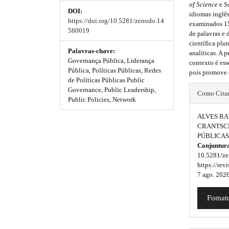
e
of Science
e
S
DOI:
_
m
m
idiomas inglês
https://doi.org/10.5281/zenodo.14
m
examinados 15 
e
e
580019
e
de palavras e 
n
científica plu
s
s
u
Palavras-chave:
analíticas. A 
.
Governança Pública, Liderança
.
.
contexto é ess
m
Pública, Políticas Públicas, Redes
pois promove 
b
b
a
de Políticas Públicas Public
#
i
Governance, Public Leadership,
Como Cita
o
o
n
Public Policies, Network
#
_
o
o
ALVES RAB
n
p
CRANTSCH
a
t
t
PÚBLICAS
l
v
Conjuntur
s
s
i
u
10.5281/ze
g
t
t
https://rev
a
g
7 ago. 2026
t
r
r
i
i
o
a
a
Fomato
n
n
p
p
#
s
#