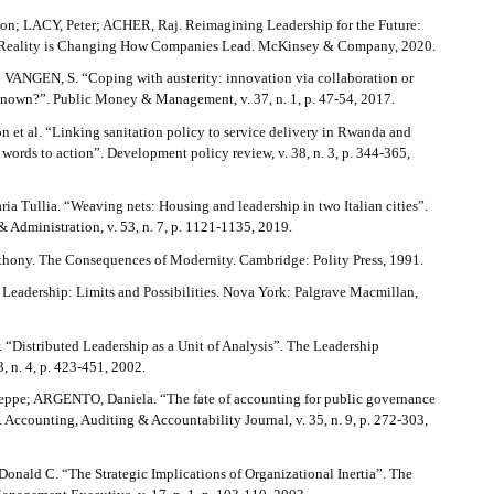
n; LACY, Peter; ACHER, Raj. Reimagining Leadership for the Future:
Reality is Changing How Companies Lead. McKinsey & Company, 2020.
VANGEN, S. “Coping with austerity: innovation via collaboration or
 known?”. Public Money & Management, v. 37, n. 1, p. 47-54, 2017.
 et al. “Linking sanitation policy to service delivery in Rwanda and
ords to action”. Development policy review, v. 38, n. 3, p. 344-365,
 Tullia. “Weaving nets: Housing and leadership in two Italian cities”.
& Administration, v. 53, n. 7, p. 1121-1135, 2019.
ony. The Consequences of Modernity. Cambridge: Polity Press, 1991.
 Leadership: Limits and Possibilities. Nova York: Palgrave Macmillan,
 “Distributed Leadership as a Unit of Analysis”. The Leadership
3, n. 4, p. 423-451, 2002.
ppe; ARGENTO, Daniela. “The fate of accounting for public governance
Accounting, Auditing & Accountability Journal, v. 35, n. 9, p. 272-303,
ald C. “The Strategic Implications of Organizational Inertia”. The