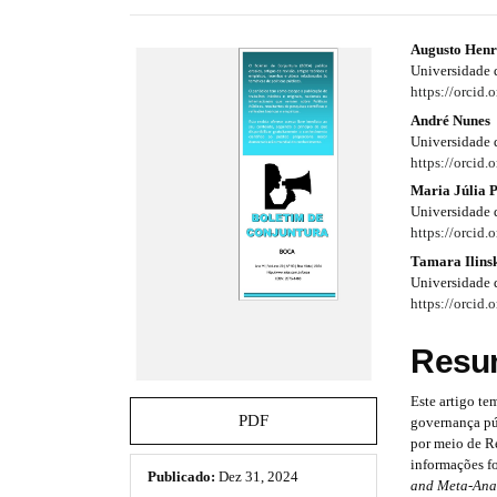
e
s
#
#
Augusto Henr
.
Universidade 
b
#
#
https://orcid
o
p
p
André Nunes
o
Universidade 
t
l
l
https://orcid
s
t
Maria Júlia 
u
u
r
Universidade 
a
g
g
https://orcid
p
Tamara Ilins
i
i
3
Universidade 
.
n
n
https://orcid
a
c
s
s
Resu
c
e
.
.
s
Este artigo te
t
t
s
PDF
governança púb
i
por meio de Re
h
h
b
informações f
Publicado:
Dez 31, 2024
l
e
e
and Meta-Ana