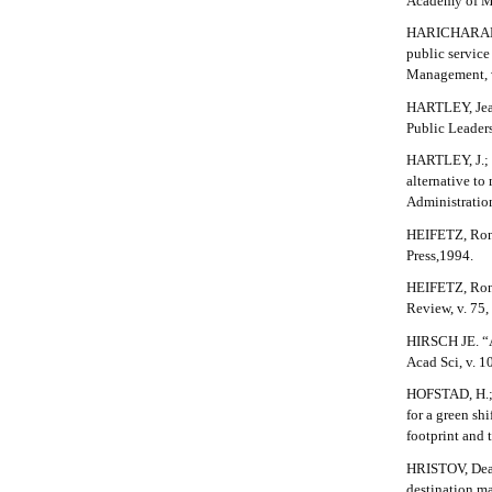
Academy of Ma
l
e
HARICHARAN, S
_
public servic
m
Management, v
e
HARTLEY, Jean.
n
Public Leaders
u
.
HARTLEY, J.; 
s
alternative to
i
Administration
d
HEIFETZ, Rona
e
Press,1994.
b
a
HEIFETZ, Rona
r
Review, v. 75,
#
#
HIRSCH JE. “An
Acad Sci, v. 1
HOFSTAD, H.; 
for a green shi
footprint and 
HRISTOV, Dean
destination m