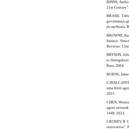
BINNS, Anthon
n
d
21st Century”.
_
e
c
BRASIL. Tribu
o
governança apl
t
n
de melhoria. B
t
a
e
BROWNE, Kathe
n
finance: Struc
i
t
Reviews: Clima
l
#
BRYSON, John 
#
to Strengthen
s
#
Bass, 2004.
#
#
p
BURNS, James 
l
#
CAVALCANTE, P
u
uma fértil age
g
2021.
i
n
CHEN, Wenna; 
s
agent network
.
1448, 2023.
t
CROSBY, B. C.
h
innovation”. 
e