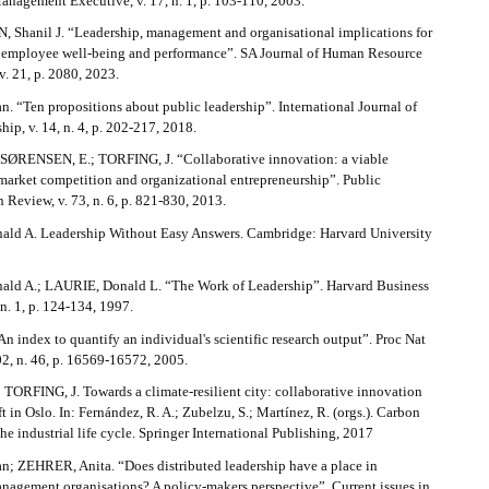
nagement Executive, v. 17, n. 1, p. 103-110, 2003.
hanil J. “Leadership, management and organisational implications for
e employee well-being and performance”. SA Journal of Human Resource
. 21, p. 2080, 2023.
 “Ten propositions about public leadership”. International Journal of
hip, v. 14, n. 4, p. 202-217, 2018.
SØRENSEN, E.; TORFING, J. “Collaborative innovation: a viable
 market competition and organizational entrepreneurship”. Public
 Review, v. 73, n. 6, p. 821-830, 2013.
ld A. Leadership Without Easy Answers. Cambridge: Harvard University
ld A.; LAURIE, Donald L. “The Work of Leadership”. Harvard Business
 n. 1, p. 124-134, 1997.
 index to quantify an individual's scientific research output”. Proc Nat
02, n. 46, p. 16569-16572, 2005.
TORFING, J. Towards a climate-resilient city: collaborative innovation
ft in Oslo. In: Fernández, R. A.; Zubelzu, S.; Martínez, R. (orgs.). Carbon
the industrial life cycle. Springer International Publishing, 2017
; ZEHRER, Anita. “Does distributed leadership have a place in
anagement organisations? A policy-makers perspective”. Current issues in