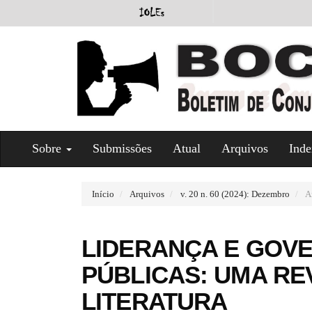
#
Sobre
Submissões
Atual
Arquivos
Inde
#
p
l
u
Início
Arquivos
v. 20 n. 60 (2024): Dezembro
Ar
g
i
n
LIDERANÇA E GOVE
s
.
PÚBLICAS: UMA RE
t
h
LITERATURA
e
m