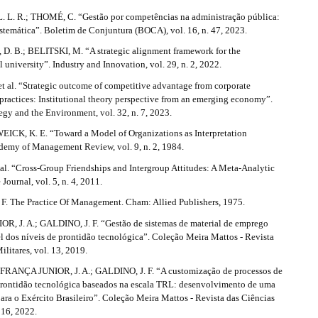
L. R.; THOMÉ, C. “Gestão por competências na administração pública:
stemática”. Boletim de Conjuntura (BOCA), vol. 16, n. 47, 2023.
 B.; BELITSKI, M. “A strategic alignment framework for the
l university”. Industry and Innovation, vol. 29, n. 2, 2022.
t al. “Strategic outcome of competitive advantage from corporate
 practices: Institutional theory perspective from an emerging economy”.
egy and the Environment, vol. 32, n. 7, 2023.
WEICK, K. E. “Toward a Model of Organizations as Interpretation
demy of Management Review, vol. 9, n. 2, 1984.
al. “Cross-Group Friendships and Intergroup Attitudes: A Meta-Analytic
Journal, vol. 5, n. 4, 2011.
. The Practice Of Management. Cham: Allied Publishers, 1975.
, J. A.; GALDINO, J. F. “Gestão de sistemas de material de emprego
el dos níveis de prontidão tecnológica”. Coleção Meira Mattos - Revista
ilitares, vol. 13, 2019.
FRANÇA JUNIOR, J. A.; GALDINO, J. F. “A customização de processos de
prontidão tecnológica baseados na escala TRL: desenvolvimento de uma
ra o Exército Brasileiro”. Coleção Meira Mattos - Revista das Ciências
. 16, 2022.