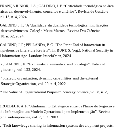
FRANÇA JUNIOR, J. A.; GALDINO, J. F. “Criticidade tecnológica na área
aíses em desenvolvimento: conceitos e critérios”. Revista de Gestão e
ol. 15, n. 4, 2024.
GALDINO, J. F. “A ‘dualidade’ da dualidade tecnológica: implicações
m desenvolvimento. Coleção Meira Mattos - Revista Das Ciências
 18, n. 62, 2024.
GALDINO, J. F.; PELLANDA, P. C. “The Front End of Innovation in
prehensive Literature Review”. In: BURT, S. (org.). National Security in
nd Information Age. London: IntechOpen, 2024.
; GUARINO, N. “Explanation, semantics, and ontology”. Data and
ineering, vol. 153, 2024.
“Strategic organization, dynamic capabilities, and the external
Strategic Organization, vol. 20, n. 4, 2022.
“The Value of Organizational Purpose”. Strategy Science, vol. 8, n. 2,
RODBECK, A. F. “Alinhamento Estratégico entre os Planos de Negócio e
 de Informação: um Modelo Operacional para Implementação”. Revista
ção Contemporânea, vol. 7, n. 3, 2003.
l. “Tacit knowledge sharing in information systems development projects: