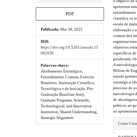
o impacto de s
e
.
.
apresentar um
_
t
t
entendimento 
m
PDF
classifica os 
e
h
h
escala de matu
n
Publicado:
Mar 28, 2025
elaboração e a
u
e
e
comum dos inte
.
organizacional
DOI:
m
m
m
objetivos estr
https://doi.org/10.5281/zenodo.15
a
e
e
específicos d
092836
i
ponderada, ob
n
s
s
A metodologia
_
Palavras-chave:
Militar de Eng
n
Alinhamento Estratégico,
.
.
estudo permit
a
Entendimento Comum, Exército
estratégica ef
b
b
v
Brasileiro, Instituição Científica,
processo de av
i
Tecnológica e de Inovação, Pós-
o
o
metodologia de
g
Graduação Brazilian Army,
de abordagens 
a
Graduate Programs, Scientific,
o
o
práticas, ao g
t
Technological, and Innovation
ao aprimoram
i
Institution, Shared Understanding,
t
t
o
Strategic Alignment
#
s
s
n
Como Cita
#
#
t
t
#