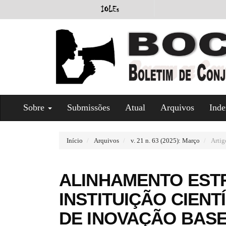
#
Sobre
Submissões
Atual
Arquivos
Inde
#
p
l
u
Início
Arquivos
v. 21 n. 63 (2025): Março
Artig
g
i
n
ALINHAMENTO EST
s
.
INSTITUIÇÃO CIENT
t
h
DE INOVAÇÃO BAS
e
m