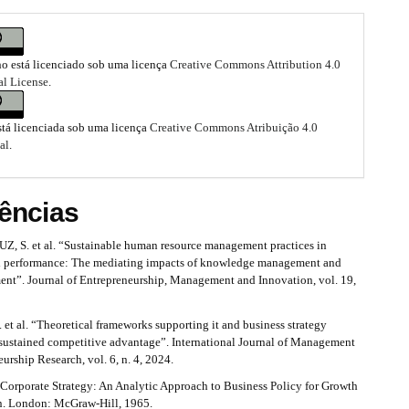
ho está licenciado sob uma licença
Creative Commons Attribution 4.0
al License
.
stá licenciada sob uma licença
Creative Commons Atribuição 4.0
al
.
ências
S. et al. “Sustainable human resource management practices in
l performance: The mediating impacts of knowledge management and
nt”. Journal of Entrepreneurship, Management and Innovation, vol. 19,
t al. “Theoretical frameworks supporting it and business strategy
 sustained competitive advantage”. International Journal of Management
urship Research, vol. 6, n. 4, 2024.
 Corporate Strategy: An Analytic Approach to Business Policy for Growth
n. London: McGraw-Hill, 1965.