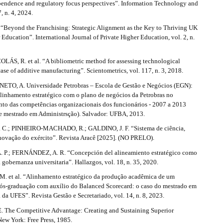
ependence and regulatory focus perspectives”. Information Technology and
, n. 4, 2024.
Beyond the Franchising: Strategic Alignment as the Key to Thriving UK
 Education”. International Journal of Private Higher Education, vol. 2, n.
S, R. et al. “A bibliometric method for assessing technological
case of additive manufacturing”. Scientometrics, vol. 117, n. 3, 2018.
O, A. Universidade Petrobras – Escola de Gestão e Negócios (EGN):
alinhamento estratégico com o plano de negócios da Petrobras no
to das competências organizacionais dos funcionários - 2007 a 2013
de mestrado em Administrsção). Salvador: UFBA, 2013.
C.; PINHEIRO-MACHADO, R.; GALDINO, J. F. “Sistema de ciência,
inovação do exército”. Revista Aracê [2025]. (NO PRELO).
 P.; FERNÁNDEZ, A. R. “Concepción del alineamiento estratégico como
a gobernanza universitaria”. Hallazgos, vol. 18, n. 35, 2020.
. et al. “Alinhamento estratégico da produção acadêmica de um
ós-graduação com auxílio do Balanced Scorecard: o caso do mestrado em
 da UFES”. Revista Gestão e Secretariado, vol. 14, n. 8, 2023.
 The Competitive Advantage: Creating and Sustaining Superior
New York: Free Press, 1985.