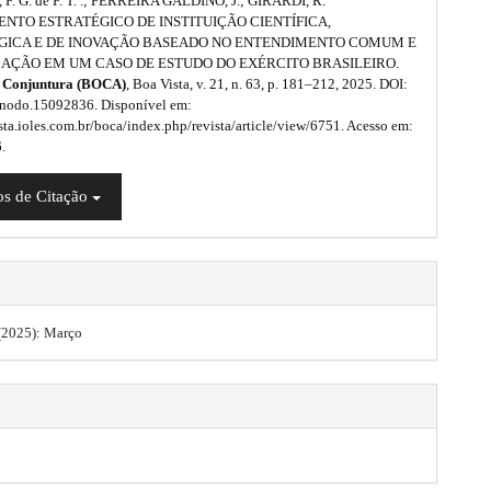
. G. de F. T. .; FERREIRA GALDINO, J.; GIRARDI, R.
NTO ESTRATÉGICO DE INSTITUIÇÃO CIENTÍFICA,
GICA E DE INOVAÇÃO BASEADO NO ENTENDIMENTO COMUM E
CAÇÃO EM UM CASO DE ESTUDO DO EXÉRCITO BRASILEIRO.
e Conjuntura (BOCA)
, Boa Vista, v. 21, n. 63, p. 181–212, 2025. DOI:
nodo.15092836. Disponível em:
ista.ioles.com.br/boca/index.php/revista/article/view/6751. Acesso em:
.
s de Citação
 (2025): Março