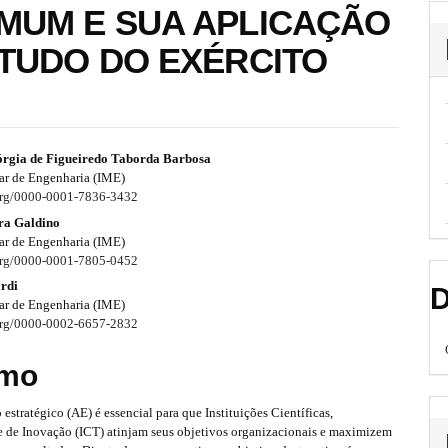
MUM E SUA APLICAÇÃO
TUDO DO EXÉRCITO
rgia de Figueiredo Taborda Barbosa
tar de Engenharia (IME)
.org/0000-0001-7836-3432
ira Galdino
tar de Engenharia (IME)
.org/0000-0001-7805-0452
rdi
D
tar de Engenharia (IME)
.org/0000-0002-6657-2832
mo
estratégico (AE) é essencial para que Instituições Científicas,
e de Inovação (ICT) atinjam seus objetivos organizacionais e maximizem