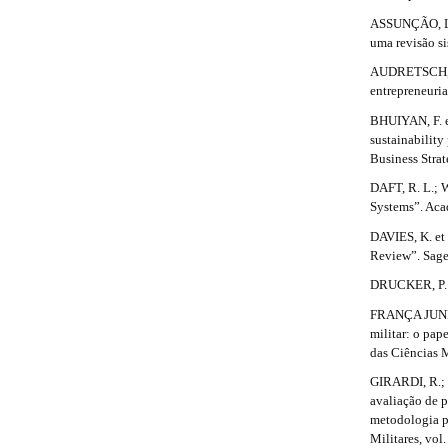
r
n
ASSUNÇÃO, L. 
_
t
uma revisão si
c
o
i
AUDRETSCH, D.
n
entrepreneuria
c
t
BHUIYAN, F. e
e
l
sustainability
n
Business Strat
t
e
#
DAFT, R. L.; 
#
.
Systems”. Aca
#
d
#
DAVIES, K. et 
p
Review”. Sage 
e
l
DRUCKER, P. F
u
t
g
FRANÇA JUNIOR
i
a
militar: o pap
n
das Ciências M
i
s
GIRARDI, R.; 
.
l
avaliação de 
t
metodologia pa
h
s
Militares, vol
e