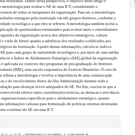
eus resultados. Diante dessa perspectiva, o objetivo deste artigo é
a metodologia para avaliar o AE de uma ICT, considerando o
comum de todos os integrantes da organização. Para tal, a metodologia
resultados entregues pela instituição em três grupos distintos, conforme a
ridade tecnológica a que eles se referem. A metodologia também inclui a
plicação de questionários estruturados para avaliar tanto o entendimento
grantes da organização acerca dos objetivos estratégicos, cultura
 e visão de futuro quanto a aderência dos resultados codificados aos
atégicos da instituição. A partir dessas informações, calcula-se índices
e AE para cada grupo de maturidade tecnológica e, por meio de uma média
tém-se o Índice de Alinhamento Estratégico (IAE) global da organização.
 é aplicada no contexto dos programas de pós-graduação do Instituto
enharia (IME), uma escola corporativa do Exército Brasileiro. O caso de
iu refinar a metodologia e revelou a importância de uma comunicação
icaz e do envolvimento direto da Alta Administração durante todo o
aliação para alcançar níveis adequados de AE. Por fim, conclui-se que a
senvolvida oferece tanto contribuições teóricas, ao destacar a relevância
organizacionais específicas para o alinhamento estratégico, quanto
erar informações valiosas para formulação de políticas internas destinadas
ento contínuo do AE em uma ICT.
r