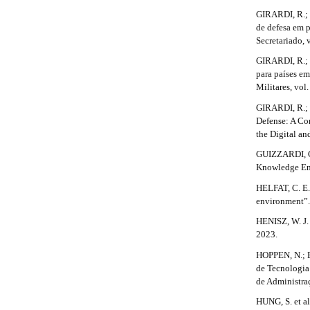
m
#
GIRARDI, R.; 
e
de defesa em p
#
s
Secretariado, v
.
GIRARDI, R.; 
b
para países e
o
Militares, vol.
o
t
GIRARDI, R.; 
s
Defense: A Com
t
the Digital a
r
GUIZZARDI, G.
a
Knowledge Eng
p
3
HELFAT, C. E. 
.
environment”. 
a
HENISZ, W. J. 
c
2023.
c
e
HOPPEN, N.; B
s
de Tecnologia
s
de Administra
i
b
HUNG, S. et a