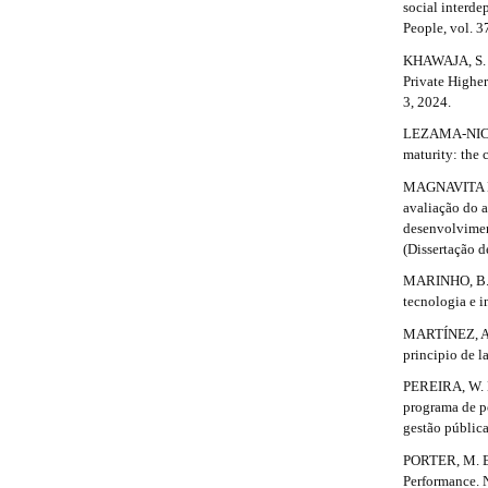
l
social interd
e
People, vol. 37
_
KHAWAJA, S. “
m
Private Higher
e
3, 2024.
n
u
LEZAMA-NICOLÁ
.
maturity: the 
s
MAGNAVITA NET
i
avaliação do 
d
desenvolvimen
e
(Dissertação 
b
a
MARINHO, B. 
r
tecnologia e 
#
MARTÍNEZ, A.
#
principio de l
PEREIRA, W. M
programa de p
gestão pública
PORTER, M. E.
Performance. 