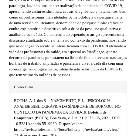
h
r
.
patologia, fazendo uma contextualização da pandemia da COVID-19,
a
e
apresentando assim os sintomas, causas, diagnóstico e tratamentos, bem
s
p
como os profissionais mais afetados. A metodologia da pesquisa parte
3
m
i
de uma revisão de literatura, denominada de pesquisa bibliográfica de
.
cunho exploratório e descritivo sob a ótica da pesquisa qualitativa e
a
e
d
análise de conteúdo. Como resultado esperado, o artigo apresenta uma
c
s
discussão atualizada sobre o tema no contexto da pandemia, mostrando
c
e
que as doenças do século se intensificaram com a COVID-19 afetando a
e
.
b
vida dos profissionais da saúde, em especial os Psicólogos, que no
s
decorrer da pandemia por estarem na linha de frente, tiveram suas cargas
s
b
a
horárias de trabalho ampliadas e passaram a viver a cada dia com uma
i
sobrecarga psicológica maior, intensificada pelos picos da COVID-19
b
o
r
que tem vitimado milhões de pessoas.
l
o
e
#
#
_
Como Citar
t
#
m
#
e
s
ROCHA, A. J. dos S. .; NASCIMENTO, F. L. . PSICOLOGIA:
p
n
ANÁLISE BIBLIOGRÁFICA DA SÍNDROME DE BURNOUT NO
u
t
CONTEXTO DA PANDEMIA DA COVID-19.
Boletim de
l
.
Conjuntura (BOCA)
, Boa Vista, v. 7, n. 21, p. 72–85, 2021. DOI:
r
m
u
10.5281/zenodo.5519960. Disponível em:
a
https://revista.ioles.com.br/boca/index.php/revista/article/view/4
a
i
g
73. Acesso em: 6 ago. 2026.