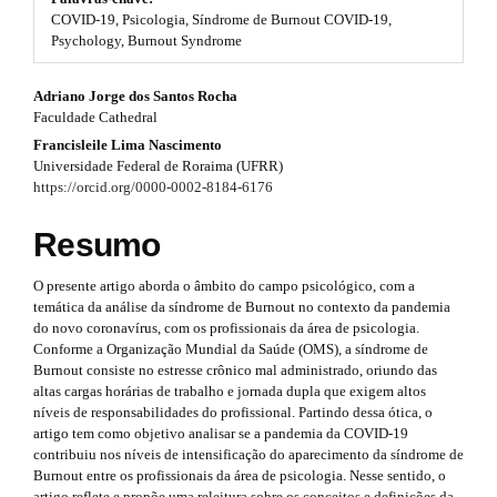
#
COVID-19, Psicologia, Síndrome de Burnout COVID-19,
t
#
Psychology, Burnout Syndrome
p
r
l
#
Adriano Jorge dos Santos Rocha
u
a
Faculdade Cathedral
g
#
p
i
Francisleile Lima Nascimento
n
p
Universidade Federal de Roraima (UFRR)
3
s
https://orcid.org/0000-0002-8184-6176
.
l
.
t
Resumo
u
h
a
e
g
r
O presente artigo aborda o âmbito do campo psicológico, com a
m
temática da análise da síndrome de Burnout no contexto da pandemia
e
i
t
do novo coronavírus, com os profissionais da área de psicologia.
s
n
Conforme a Organização Mundial da Saúde (OMS), a síndrome de
.
i
Burnout consiste no estresse crônico mal administrado, oriundo das
b
s
altas cargas horárias de trabalho e jornada dupla que exigem altos
o
c
níveis de responsabilidades do profissional. Partindo dessa ótica, o
o
.
l
artigo tem como objetivo analisar se a pandemia da COVID-19
t
contribuiu nos níveis de intensificação do aparecimento da síndrome de
s
t
e
Burnout entre os profissionais da área de psicologia. Nesse sentido, o
t
artigo reflete e propõe uma releitura sobre os conceitos e definições da