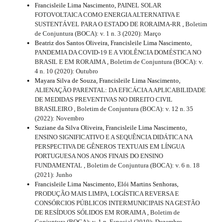
Francisleile Lima Nascimento,
PAINEL SOLAR
FOTOVOLTAICA COMO ENERGIA ALTERNATIVA E
SUSTENTÁVEL PARA O ESTADO DE RORAIMA-RR
,
Boletim
de Conjuntura (BOCA): v. 1 n. 3 (2020): Março
Beatriz dos Santos Oliveira, Francisleile Lima Nascimento,
PANDEMIA DA COVID-19 E A VIOLÊNCIA DOMÉSTICA NO
BRASIL E EM RORAIMA
,
Boletim de Conjuntura (BOCA): v.
4 n. 10 (2020): Outubro
Mayara Silva de Souza, Francisleile Lima Nascimento,
ALIENAÇÃO PARENTAL: DA EFICÁCIA A APLICABILIDADE
DE MEDIDAS PREVENTIVAS NO DIREITO CIVIL
BRASILEIRO
,
Boletim de Conjuntura (BOCA): v. 12 n. 35
(2022): Novembro
Suziane da Silva Oliveira, Francisleile Lima Nascimento,
ENSINO SIGNIFICATIVO E A SEQUÊNCIA DIDÁTICA NA
PERSPECTIVA DE GÊNEROS TEXTUAIS EM LÍNGUA
PORTUGUESA NOS ANOS FINAIS DO ENSINO
FUNDAMENTAL
,
Boletim de Conjuntura (BOCA): v. 6 n. 18
(2021): Junho
Francisleile Lima Nascimento, Elói Martins Senhoras,
PRODUÇÃO MAIS LIMPA, LOGÍSTICA REVERSA E
CONSÓRCIOS PÚBLICOS INTERMUNICIPAIS NA GESTÃO
DE RESÍDUOS SÓLIDOS EM RORAIMA
,
Boletim de
Conjuntura (BOCA): v. 1 n. Especial (2019): Dezembro