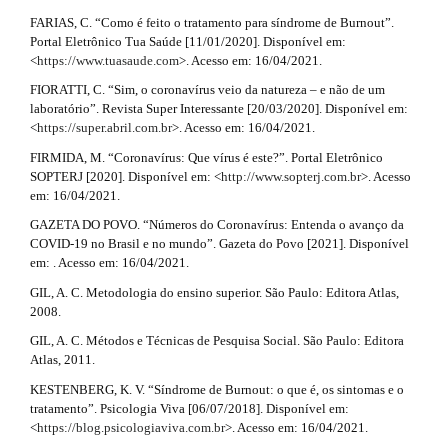
l
l
FARIAS, C. “Como é feito o tratamento para síndrome de Burnout”.
e
Portal Eletrônico Tua Saúde [11/01/2020]. Disponível em:
_
e
<
https://www.tuasaude.com
>. Acesso em: 16/04/2021.
m
e
.
FIORATTI, C. “Sim, o coronavírus veio da natureza – e não de um
n
laboratório”. Revista Super Interessante [20/03/2020]. Disponível em:
d
u
<
https://super.abril.com.br
>. Acesso em: 16/04/2021.
.
e
s
FIRMIDA, M. “Coronavírus: Que vírus é este?”. Portal Eletrônico
i
SOPTERJ [2020]. Disponível em: <
http://www.sopterj.com.br
>. Acesso
t
d
em: 16/04/2021.
e
a
GAZETA DO POVO. “Números do Coronavírus: Entenda o avanço da
b
COVID-19 no Brasil e no mundo”. Gazeta do Povo [2021]. Disponível
i
a
em: . Acesso em: 16/04/2021.
r
l
#
GIL, A. C. Metodologia do ensino superior. São Paulo: Editora Atlas,
#
2008.
s
GIL, A. C. Métodos e Técnicas de Pesquisa Social. São Paulo: Editora
#
Atlas, 2011.
#
KESTENBERG, K. V. “Síndrome de Burnout: o que é, os sintomas e o
tratamento”. Psicologia Viva [06/07/2018]. Disponível em:
<
https://blog.psicologiaviva.com.br
>. Acesso em: 16/04/2021.