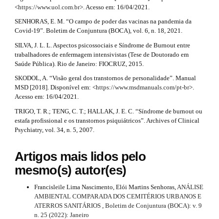
<
https://www.uol.com.br
>. Acesso em: 16/04/2021.
SENHORAS, E. M. “O campo de poder das vacinas na pandemia da
Covid-19”. Boletim de Conjuntura (BOCA), vol. 6, n. 18, 2021.
SILVA, J. L. L. Aspectos psicossociais e Síndrome de Burnout entre
trabalhadores de enfermagem intensivistas (Tese de Doutorado em
Saúde Pública). Rio de Janeiro: FIOCRUZ, 2015.
SKODOL, A. “Visão geral dos transtornos de personalidade”. Manual
MSD [2018]. Disponível em: <
https://www.msdmanuals.com/pt-br
>.
Acesso em: 16/04/2021.
TRIGO, T. R.; TENG, C. T.; HALLAK, J. E. C. “Síndrome de burnout ou
estafa profissional e os transtornos psiquiátricos”. Archives of Clinical
Psychiatry, vol. 34, n. 5, 2007.
Artigos mais lidos pelo
mesmo(s) autor(es)
Francisleile Lima Nascimento, Elói Martins Senhoras,
ANÁLISE
AMBIENTAL COMPARADA DOS CEMITÉRIOS URBANOS E
ATERROS SANITÁRIOS
,
Boletim de Conjuntura (BOCA): v. 9
n. 25 (2022): Janeiro