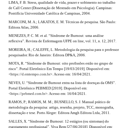
LIMA, F. B. Stress, qualidade de vida, prazer e sofrimento no trabalho
de Call Center (Dissertação de Mestrado em Psicologia). Campinas:
Pontifícia Universidade Católica de Campinas, 2004.
MARCONI, M. A.; LAKATOS, E. M. Técnicas de pesquisa. São Paulo:
Editora Atlas, 2006.
MENEZES, P. C. M. et al. “Síndrome de Burnout: uma análise
reflexiva”. Revista de Enfermagem UFPE on line, vol. 11, n. 12, 2017.
MOREIRA, H.; CALEFFE, L. Metodologia da pesquisa para o professor
pesquisador. Rio de Janeiro: Editora DP&A, 2006.
MOTA, R. “Síndrome de Burnout: oito profissões estão no grupo de
risco”. Portal Eletrônico Em Tempo [19/03/2019]. Disponível em:
<
https://d.emtempo.com.br
>. Acesso em: 16/04/2021.
NEVES, U. “Síndrome de Burnout entra na lista de doenças da OMS”.
Portal Eletrônico PEBMED [2019]. Disponível em:
<
https://pebmed.com.br
>. Acesso em: 16/04/2021.
RAMOS, P.; RAMOS, M. M.; BUSNELLO, S. J. Manual prático de
metodologia da pesquisa: artigo, resenha, projeto, TCC, monografia,
dissertação e tese. Porto Alegre: Editora Amgh Editora Ltda, 2011.
SALLES, X. “Síndrome de Burnout: 12 estágios (ou sintomas) do
esgotamento profissional”. Viva Bem [27/06/2018]. Disponível em: