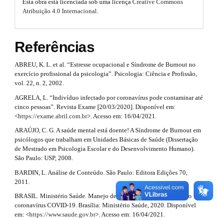
i
o
Esta obra está licenciada sob uma licença
Creative Commons
m
Atribuição 4.0 Internacional
.
n
e
t
s
#
s
.
Referências
b
#
t
o
o
ABREU, K. L. et al. “Estresse ocupacional e Síndrome de Burnout no
r
t
exercício profissional da psicologia”. Psicologia: Ciência e Profissão,
s
a
vol. 22, n. 2, 2002.
t
AGRELA, L. “Indivíduo infectado por coronavírus pode contaminar até
p
r
cinco pessoas”. Revista Exame [20/03/2020]. Disponível em:
a
3
<
https://exame.abril.com.br
>. Acesso em: 16/04/2021.
p
3
.
ARAÚJO, C. G. A saúde mental está doente! A Síndrome de Burnout em
.
psicólogos que trabalham em Unidades Básicas de Saúde (Dissertação
a
a
de Mestrado em Psicologia Escolar e do Desenvolvimento Humano).
c
São Paulo: USP, 2008.
r
c
BARDIN, L. Análise de Conteúdo. São Paulo: Editora Edições 70,
e
t
2011.
s
s
i
BRASIL. Ministério Saúde. Manejo de corpos no contexto do novo
i
coronavírus COVID-19. Brasília: Ministério Saúde, 2020. Disponível
c
b
em: <
https://www.saude.gov.br
>. Acesso em: 16/04/2021.