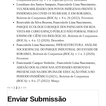
Lourdiane dos Santos Sampaio, Francisleile Lima Nascimento,
VULNERABILIDADES DOS POVOS INDÍGENAS FRENTE À
PANDEMIA DA COVID-19 NO BRASIL E EM RORAIMA
,
Boletim de Conjuntura (BOCA): v. 9 n. 26 (2022): Fevereiro
Ronivaldo da Silva Bezerra, Francisleile Lima Nascimento,
PARQUE ECOLÓGICO BOSQUE DOS PAPAGAIOS EM BOA
VISTA-RR COMO ESPAÇO PÚBLICO NÃO FORMAL PARA O
ENSINO DE CIÊNCIAS BIOLÓGICAS
,
Boletim de Conjuntura
(BOCA): v. 4 n. 12 (2020): Dezembro
Francisleile Lima Nascimento,
INFRAESTRUTURA: ANÁLISE
SOCIOESPACIAL DO PARQUE INDUSTRIAL DO ESTADO DE
RORAIMA
,
Boletim de Conjuntura (BOCA): v. 1 n. 2 (2020):
Fevereiro
Francinaide Campos Verdolin , Francisleile Lima Nascimento,
ADESÃO DOS ALUNOS NAS ATIVIDADES REMOTAS E
PRESENCIAIS NA DISCIPLINA DE EDUCAÇÃO FÍSICA NO
PERÍODO PANDÊMICO (2021)
,
Boletim de Conjuntura
(BOCA): v. 9 n. 27 (2022): Março
<<
<
1
2
3
>
>>
Enviar Submissão