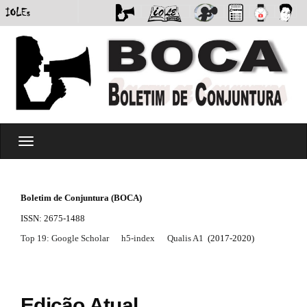
#
T
#
o
p
g
l
g
u
l
g
Boletim de Conjuntura (BOCA)
e
i
ISSN: 2675-1488
n
n
a
s
Top 19: Google Scholar
h5-index
Qualis A1
(2017-2020)
v
.
i
t
g
h
a
e
t
m
Edição Atual