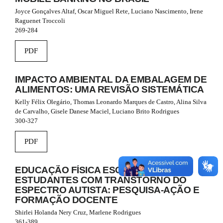
m
Joyce Gonçalves Altaf, Oscar Miguel Rete, Luciano Nascimento, Irene
e
Raguenet Troccoli
s
269-284
.
b
PDF
o
o
t
IMPACTO AMBIENTAL DA EMBALAGEM DE
s
ALIMENTOS: UMA REVISÃO SISTEMÁTICA
t
r
Kelly Félix Olegário, Thomas Leonardo Marques de Castro, Alina Silva
a
de Carvalho, Gisele Danese Maciel, Luciano Brito Rodrigues
p
300-327
3
.
PDF
a
c
c
EDUCAÇÃO FÍSICA ESCOLAR E
e
ESTUDANTES COM TRANSTORNO DO
s
ESPECTRO AUTISTA: PESQUISA-AÇÃO E
s
FORMAÇÃO DOCENTE
i
Shirlei Holanda Nery Cruz, Marlene Rodrigues
b
361-389
l