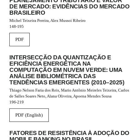
PLANEJAMENTO TRIBUTÁRIO E VALOR
n
DE MERCADO: EVIDÊNCIAS DO MERCADO
_
BRASILEIRO
c
o
Michel Teixeira Pereira, Alex Mussoi Ribeiro
n
148-195
t
e
PDF
n
t
#
INTERSECÇÃO DA QUANTIZAÇÃO E
#
EFICIÊNCIA ENERGÉTICA NA
#
COMPUTAÇÃO EM NUVEM VERDE: UMA
#
ANÁLISE BIBLIOMÉTRICA DAS
p
TENDÊNCIAS EMERGENTES (2010–2025)
l
u
Thiago Nelson Faria dos Reis, Mario Antônio Meireles Teixeira, Carlos
g
de Salles Soares Neto, Alana Oliveira, Apoena Mendes Sousa
i
196-219
n
s
PDF (English)
.
t
h
FATORES DE RESISTÊNCIA À ADOÇÃO DO
e
MOBILE BANKING NO BRASIL