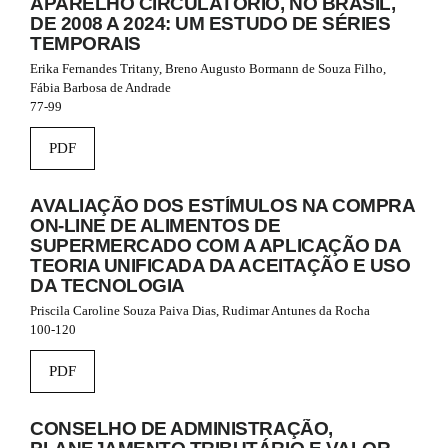
APARELHO CIRCULATÓRIO, NO BRASIL,
a
DE 2008 A 2024: UM ESTUDO DE SÉRIES
p
TEMPORAIS
3
Erika Fernandes Tritany, Breno Augusto Bormann de Souza Filho,
.
Fábia Barbosa de Andrade
a
77-99
c
c
e
PDF
s
s
i
AVALIAÇÃO DOS ESTÍMULOS NA COMPRA
b
ON-LINE DE ALIMENTOS DE
l
SUPERMERCADO COM A APLICAÇÃO DA
e
TEORIA UNIFICADA DA ACEITAÇÃO E USO
_
DA TECNOLOGIA
m
Priscila Caroline Souza Paiva Dias, Rudimar Antunes da Rocha
e
100-120
n
u
PDF
.
m
a
CONSELHO DE ADMINISTRAÇÃO,
i