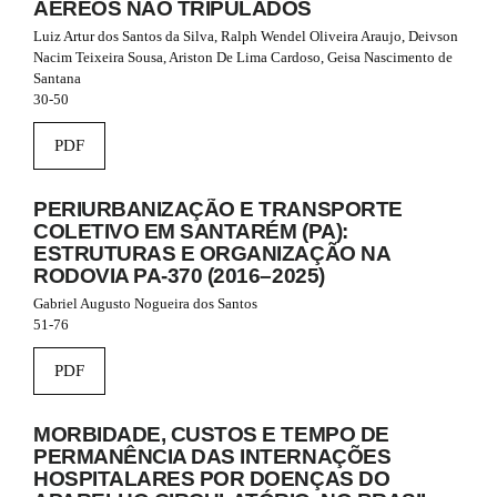
#
AÉREOS NÃO TRIPULADOS
#
Luiz Artur dos Santos da Silva, Ralph Wendel Oliveira Araujo, Deivson
p
Nacim Teixeira Sousa, Ariston De Lima Cardoso, Geisa Nascimento de
l
Santana
u
30-50
g
i
PDF
n
s
.
PERIURBANIZAÇÃO E TRANSPORTE
t
COLETIVO EM SANTARÉM (PA):
h
ESTRUTURAS E ORGANIZAÇÃO NA
e
RODOVIA PA-370 (2016–2025)
m
e
Gabriel Augusto Nogueira dos Santos
s
51-76
.
b
PDF
o
o
t
MORBIDADE, CUSTOS E TEMPO DE
s
PERMANÊNCIA DAS INTERNAÇÕES
t
HOSPITALARES POR DOENÇAS DO
r