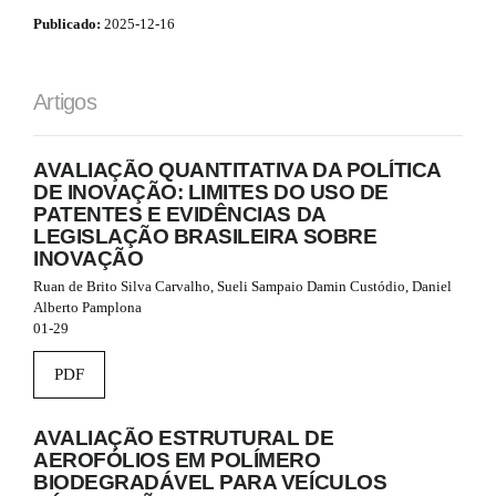
_
Publicado:
2025-12-16
m
e
n
Artigos
u
.
m
a
AVALIAÇÃO QUANTITATIVA DA POLÍTICA
i
DE INOVAÇÃO: LIMITES DO USO DE
n
PATENTES E EVIDÊNCIAS DA
_
LEGISLAÇÃO BRASILEIRA SOBRE
n
INOVAÇÃO
a
Ruan de Brito Silva Carvalho, Sueli Sampaio Damin Custódio, Daniel
v
Alberto Pamplona
i
01-29
g
a
PDF
t
i
o
AVALIAÇÃO ESTRUTURAL DE
n
AEROFÓLIOS EM POLÍMERO
#
BIODEGRADÁVEL PARA VEÍCULOS
#