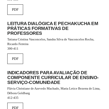
e
_
PDF
m
e
n
LEITURA DIALÓGICA E PECHAKUCHA EM
u
PRÁTICAS FORMATIVAS DE
.
PROFESSORES
s
Tatiana Cristina Vasconcelos, Sandra Silva de Vasconcelos Rocha,
i
Ricardo Ferreira
d
390-411
e
b
PDF
a
r
#
INDICADORES PARA AVALIAÇÃO DE
#
COMPONENTE CURRICULAR DE ENSINO-
SERVIÇO-COMUNIDADE
Flávia Christiane de Azevedo Machado, Maria Letice Bezerra de Lima,
Débora Goldbarg
412-435
PDF