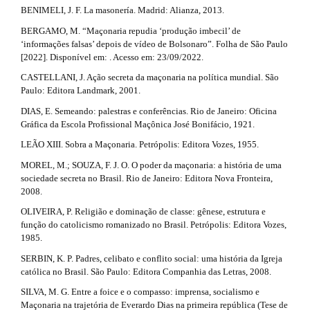
r
n
BENIMELI, J. F. La masonería. Madrid: Alianza, 2013.
i
_
a
BERGAMO, M. “Maçonaria repudia ‘produção imbecil’ de
c
c
‘informações falsas’ depois de vídeo de Bolsonaro”. Folha de São Paulo
o
p
[2022]. Disponível em: . Acesso em: 23/09/2022.
n
l
t
3
CASTELLANI, J. Ação secreta da maçonaria na política mundial. São
e
e
Paulo: Editora Landmark, 2001.
.
n
.
t
DIAS, E. Semeando: palestras e conferências. Rio de Janeiro: Oficina
a
#
Gráfica da Escola Profissional Maçônica José Bonifácio, 1921.
m
#
r
LEÃO XIII. Sobra a Maçonaria. Petrópolis: Editora Vozes, 1955.
#
a
#
t
MOREL, M.; SOUZA, F. J. O. O poder da maçonaria: a história de uma
i
p
sociedade secreta no Brasil. Rio de Janeiro: Editora Nova Fronteira,
i
l
2008.
n
u
c
OLIVEIRA, P. Religião e dominação de classe: gênese, estrutura e
g
#
função do catolicismo romanizado no Brasil. Petrópolis: Editora Vozes,
i
l
1985.
n
#
s
e
SERBIN, K. P. Padres, celibato e conflito social: uma história da Igreja
.
católica no Brasil. São Paulo: Editora Companhia das Letras, 2008.
.
t
SILVA, M. G. Entre a foice e o compasso: imprensa, socialismo e
h
d
Maçonaria na trajetória de Everardo Dias na primeira república (Tese de
e