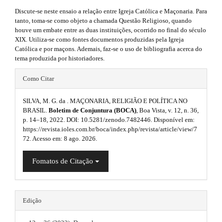
l
.
#
Discute-se neste ensaio a relação entre Igreja Católica e Maçonaria. Para
u
#
a
tanto, toma-se como objeto a chamada Questão Religioso, quando
p
g
houve um embate entre as duas instituições, ocorrido no final do século
r
l
XIX. Utiliza-se como fontes documentos produzidas pela Igreja
u
i
t
Católica e por maçons. Ademais, faz-se o uso de bibliografia acerca do
g
tema produzida por historiadores.
n
i
i
n
#
s
Como Citar
s
c
#
.
.
l
t
SILVA, M. G. da . MAÇONARIA, RELIGIÃO E POLÍTICA NO
p
h
BRASIL.
Boletim de Conjuntura (BOCA)
, Boa Vista, v. 12, n. 36,
t
e
e
p. 14–18, 2022. DOI: 10.5281/zenodo.7482446. Disponível em:
l
h
m
https://revista.ioles.com.br/boca/index.php/revista/article/view/7
.
u
e
72. Acesso em: 8 ago. 2026.
e
s
s
g
.
m
Fomatos de Citação
i
b
i
o
e
d
o
n
s
t
e
Edição
s
s
.
b
t