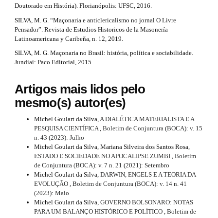
Doutorado em História). Florianópolis: UFSC, 2016.
m
e
e
SILVA, M. G. “Maçonaria e anticlericalismo no jornal O Livre
s
t
Pensador”. Revista de Estudios Historicos de la Masonería
.
Latinoamericana y Caribeña, n. 12, 2019.
a
b
SILVA, M. G. Maçonaria no Brasil: história, política e sociabilidade.
o
i
Jundiaí: Paco Editorial, 2015.
o
t
l
s
Artigos mais lidos pelo
s
t
mesmo(s) autor(es)
r
#
a
p
Michel Goulart da Silva,
A DIALÉTICA MATERIALISTA E A
#
3
PESQUISA CIENTÍFICA
,
Boletim de Conjuntura (BOCA): v. 15
.
n. 43 (2023): Julho
a
Michel Goulart da Silva, Mariana Silveira dos Santos Rosa,
c
ESTADO E SOCIEDADE NO APOCALIPSE ZUMBI
,
Boletim
c
de Conjuntura (BOCA): v. 7 n. 21 (2021): Setembro
e
Michel Goulart da Silva,
DARWIN, ENGELS E A TEORIA DA
s
EVOLUÇÃO
,
Boletim de Conjuntura (BOCA): v. 14 n. 41
s
(2023): Maio
i
Michel Goulart da Silva,
GOVERNO BOLSONARO: NOTAS
b
PARA UM BALANÇO HISTÓRICO E POLÍTICO
,
Boletim de