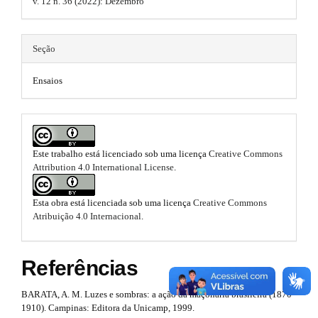
.
r
v. 12 n. 36 (2022): Dezembro
b
a
a
t
p
o
r
3
h
Seção
o
.
#
e
a
t
#
Ensaios
c
m
c
s
e
e
s
t
s
s
r
i
Este trabalho está licenciado sob uma licença
Creative Commons
.
b
Attribution 4.0 International License
.
a
l
b
e
p
_
Esta obra está licenciada sob uma licença
Creative Commons
o
3
m
Atribuição 4.0 Internacional
.
e
o
.
n
t
u
Referências
a
.
s
m
r
BARATA, A. M. Luzes e sombras: a ação da maçonaria brasileira (1870-
a
t
1910). Campinas: Editora da Unicamp, 1999.
t
i