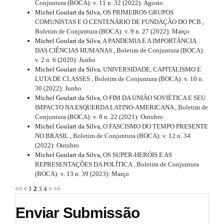
l
Conjuntura (BOCA): v. 11 n. 32 (2022): Agosto
e
Michel Goulart da Silva,
OS PRIMEIROS GRUPOS
_
COMUNISTAS E O CENTENÁRIO DE FUNDAÇÃO DO PCB
,
m
Boletim de Conjuntura (BOCA): v. 9 n. 27 (2022): Março
e
Michel Goulart da Silva,
A PANDEMIA E A IMPORTÂNCIA
n
DAS CIÊNCIAS HUMANAS
,
Boletim de Conjuntura (BOCA):
u
v. 2 n. 6 (2020): Junho
.
Michel Goulart da Silva,
UNIVERSIDADE, CAPITALISMO E
s
LUTA DE CLASSES
,
Boletim de Conjuntura (BOCA): v. 10 n.
i
30 (2022): Junho
d
Michel Goulart da Silva,
O FIM DA UNIÃO SOVIÉTICA E SEU
e
IMPACTO NA ESQUERDA LATINO-AMERICANA
,
Boletim de
b
Conjuntura (BOCA): v. 8 n. 22 (2021): Outubro
a
Michel Goulart da Silva,
O FASCISMO DO TEMPO PRESENTE
r
NO BRASIL
,
Boletim de Conjuntura (BOCA): v. 12 n. 34
#
(2022): Outubro
#
Michel Goulart da Silva,
OS SUPER-HERÓIS E AS
REPRESENTAÇÕES DA POLÍTICA
,
Boletim de Conjuntura
(BOCA): v. 13 n. 39 (2023): Março
<<
<
1
2
3
4
>
>>
Enviar Submissão