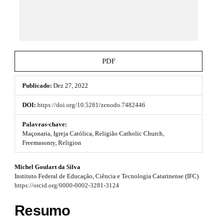
e
e
_
m
s
e
n
.
u
b
.
PDF
m
o
a
i
Publicado:
Dez 27, 2022
o
n
_
t
DOI:
https://doi.org/10.5281/zenodo.7482446
n
s
a
Palavras-chave:
v
Maçonaria, Igreja Católica, Religião Catholic Church,
t
i
Freemasonry, Religion
g
r
a
#
Michel Goulart da Silva
t
a
Instituto Federal de Educação, Ciência e Tecnologia Catarinense (IFC)
i
#
p
https://orcid.org/0000-0002-3281-3124
o
n
p
3
#
Resumo
#