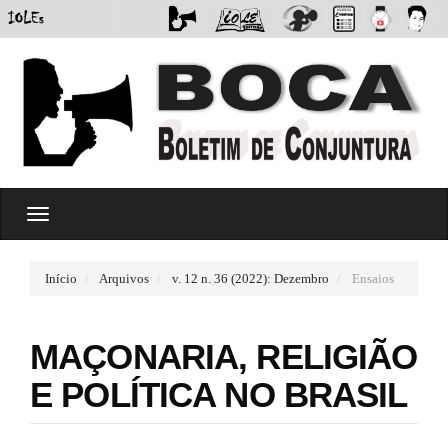
#
T
#
o
p
g
l
g
u
Início
Arquivos
v. 12 n. 36 (2022): Dezembro
Ensaios
l
g
e
i
n
n
MAÇONARIA, RELIGIÃO
a
s
v
.
E POLÍTICA NO BRASIL
i
t
g
h
a
e
t
m