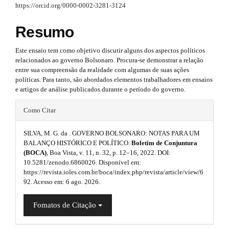
#
p
https://orcid.org/0000-0002-3281-3124
#
#
p
3
p
Resumo
l
l
.
u
Este ensaio tem como objetivo discutir alguns dos aspectos políticos
u
g
a
relacionados ao governo Bolsonaro. Procura-se demonstrar a relação
i
g
entre sua compreensão da realidade com algumas de suas ações
r
n
políticas. Para tanto, são abordados elementos trabalhadores em ensaios
s
i
t
e artigos de análise publicados durante o período do governo.
.
n
t
#
i
Como Citar
h
s
#
e
c
m
SILVA, M. G. da . GOVERNO BOLSONARO: NOTAS PARA UM
.
p
l
e
BALANÇO HISTÓRICO E POLÍTICO.
Boletim de Conjuntura
s
(BOCA)
, Boa Vista, v. 11, n. 32, p. 12–16, 2022. DOI:
t
l
e
.
10.5281/zenodo.6860026. Disponível em:
h
u
b
https://revista.ioles.com.br/boca/index.php/revista/article/view/6
.
o
92. Acesso em: 6 ago. 2026.
e
g
s
o
t
m
i
Fomatos de Citação
i
s
t
e
n
d