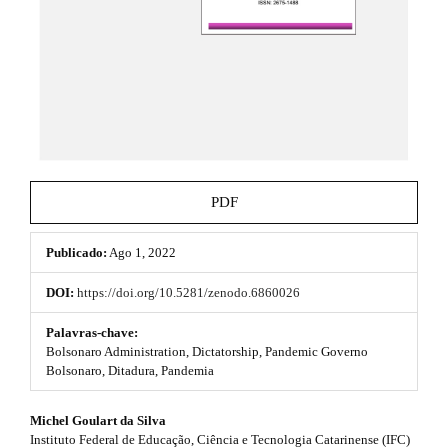
h
e
_
e
m
e
m
n
e
u
.
s
m
a
.
i
b
n
PDF
_
o
n
a
Publicado:
Ago 1, 2022
o
v
i
t
DOI:
https://doi.org/10.5281/zenodo.6860026
g
s
a
Palavras-chave:
t
Bolsonaro Administration, Dictatorship, Pandemic Governo
t
i
Bolsonaro, Ditadura, Pandemia
o
r
n
#
Michel Goulart da Silva
#
a
Instituto Federal de Educação, Ciência e Tecnologia Catarinense (IFC)
#