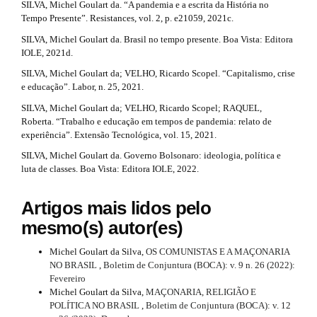
l
SILVA, Michel Goulart da. “A pandemia e a escrita da História no
e
Tempo Presente”. Resistances, vol. 2, p. e21059, 2021c.
_
SILVA, Michel Goulart da. Brasil no tempo presente. Boa Vista: Editora
m
IOLE, 2021d.
e
n
SILVA, Michel Goulart da; VELHO, Ricardo Scopel. “Capitalismo, crise
u
e educação”. Labor, n. 25, 2021.
.
SILVA, Michel Goulart da; VELHO, Ricardo Scopel; RAQUEL,
s
Roberta. “Trabalho e educação em tempos de pandemia: relato de
i
experiência”. Extensão Tecnológica, vol. 15, 2021.
d
e
SILVA, Michel Goulart da. Governo Bolsonaro: ideologia, política e
b
luta de classes. Boa Vista: Editora IOLE, 2022.
a
r
Artigos mais lidos pelo
#
#
mesmo(s) autor(es)
Michel Goulart da Silva,
OS COMUNISTAS E A MAÇONARIA
NO BRASIL
,
Boletim de Conjuntura (BOCA): v. 9 n. 26 (2022):
Fevereiro
Michel Goulart da Silva,
MAÇONARIA, RELIGIÃO E
POLÍTICA NO BRASIL
,
Boletim de Conjuntura (BOCA): v. 12