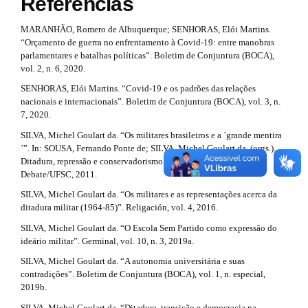
Referências
a
s
n
_
r
t
MARANHÃO, Romero de Albuquerque; SENHORAS, Elói Martins.
c
“Orçamento de guerra no enfrentamento à Covid-19: entre manobras
t
r
o
parlamentares e batalhas políticas”. Boletim de Conjuntura (BOCA),
n
i
a
vol. 2, n. 6, 2020.
t
e
SENHORAS, Elói Martins. “Covid-19 e os padrões das relações
c
p
n
nacionais e internacionais”. Boletim de Conjuntura (BOCA), vol. 3, n.
t
l
3
7, 2020.
#
e
.
SILVA, Michel Goulart da. “Os militares brasileiros e a ´grande mentira
#
´”. In: SOUSA, Fernando Ponte de; SILVA, Michel Goulart da. (orgs.).
#
.
a
Ditadura, repressão e conservadorismo. Florianópolis: Em
#
Debate/UFSC, 2011.
p
m
r
l
SILVA, Michel Goulart da. “Os militares e as representações acerca da
u
a
t
ditadura militar (1964-85)”. Religación, vol. 4, 2016.
g
i
i
i
SILVA, Michel Goulart da. “O Escola Sem Partido como expressão do
n
ideário militar”. Germinal, vol. 10, n. 3, 2019a.
n
c
s
SILVA, Michel Goulart da. “A autonomia universitária e suas
.
#
l
contradições”. Boletim de Conjuntura (BOCA), vol. 1, n. especial,
t
2019b.
h
#
e
e
SILVA, Michel Goulart da. “Ditadura, transição e democracia na