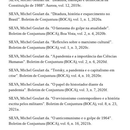
.
m
Constituição de 1988”. Aurora, vol. 12, 2019c.
e
d
SILVA, Michel Goulart da. “Ditadura, história e esquecimento no
s
Brasil”. Boletim de Conjuntura (BOCA), vol. 1, n. 1, 2020a.
.
e
b
SILVA, Michel Goulart da. “O fantasma do golpe na atualidade”.
o
t
Boletim de Conjuntura (BOCA), Boa Vista, vol. 2, n. 4, 2020b.
o
a
SILVA, Michel Goulart da. “Reflexões sobre o marxismo cultural”.
t
Boletim de Conjuntura (BOCA), vol. 1, n. 3, 2020c.
s
i
t
SILVA, Michel Goulart da. “A pandemia e a importância das Ciências
r
l
Humanas”. Boletim de Conjuntura (BOCA), vol. 2, n. 6, 2020d.
a
SILVA, Michel Goulart da. “Trotsky, a pandemia e o capitalismo em
s
p
crise”. Boletim de Conjuntura (BOCA), vol. 4, n. 10, 2020e.
3
#
.
SILVA, Michel Goulart da. “O papel do historiador diante da
a
#
pandemia”. Boletim de Conjuntura (BOCA), vol. 3, n. 7, 2020f.
c
SILVA, Michel Goulart da. “O revisionismo contemporâneo e a história
c
escrita pelos militares”. Boletim de Conjuntura (BOCA), vol. 8, n. 23,
e
2021a.
s
s
SILVA, Michel Goulart da. “O anticomunismo e o golpe de 1964”.
i
Boletim de Conjuntura (BOCA), vol. 6, n. 16, 2021b.
b