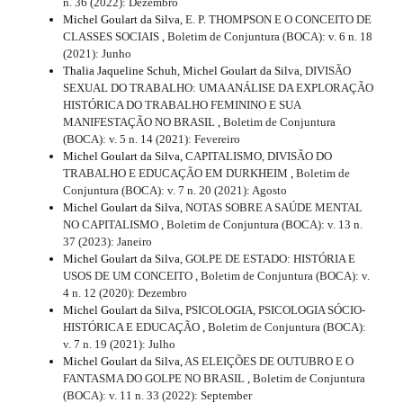
n. 36 (2022): Dezembro
Michel Goulart da Silva,
E. P. THOMPSON E O CONCEITO DE
CLASSES SOCIAIS
,
Boletim de Conjuntura (BOCA): v. 6 n. 18
(2021): Junho
Thalia Jaqueline Schuh, Michel Goulart da Silva,
DIVISÃO
SEXUAL DO TRABALHO: UMA ANÁLISE DA EXPLORAÇÃO
HISTÓRICA DO TRABALHO FEMININO E SUA
MANIFESTAÇÃO NO BRASIL
,
Boletim de Conjuntura
(BOCA): v. 5 n. 14 (2021): Fevereiro
Michel Goulart da Silva,
CAPITALISMO, DIVISÃO DO
TRABALHO E EDUCAÇÃO EM DURKHEIM
,
Boletim de
Conjuntura (BOCA): v. 7 n. 20 (2021): Agosto
Michel Goulart da Silva,
NOTAS SOBRE A SAÚDE MENTAL
NO CAPITALISMO
,
Boletim de Conjuntura (BOCA): v. 13 n.
37 (2023): Janeiro
Michel Goulart da Silva,
GOLPE DE ESTADO: HISTÓRIA E
USOS DE UM CONCEITO
,
Boletim de Conjuntura (BOCA): v.
4 n. 12 (2020): Dezembro
Michel Goulart da Silva,
PSICOLOGIA, PSICOLOGIA SÓCIO-
HISTÓRICA E EDUCAÇÃO
,
Boletim de Conjuntura (BOCA):
v. 7 n. 19 (2021): Julho
Michel Goulart da Silva,
AS ELEIÇÕES DE OUTUBRO E O
FANTASMA DO GOLPE NO BRASIL
,
Boletim de Conjuntura
(BOCA): v. 11 n. 33 (2022): September