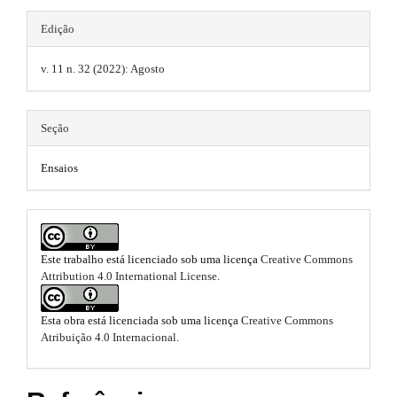
r
s
s
a
e
Edição
p
.
.
b
3
.
v. 11 n. 32 (2022): Agosto
b
t
a
a
c
o
h
r
c
Seção
o
e
e
#
s
t
m
#
Ensaios
s
i
s
e
b
l
t
s
e
r
.
_
Este trabalho está licenciado sob uma licença
Creative Commons
m
Attribution 4.0 International License
.
a
b
e
n
p
o
u
Esta obra está licenciada sob uma licença
Creative Commons
3
.
o
Atribuição 4.0 Internacional
.
m
.
t
a
i