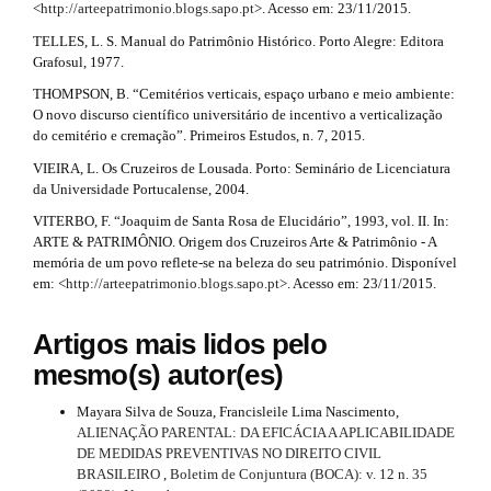
<
http://arteepatrimonio.blogs.sapo.pt
>. Acesso em: 23/11/2015.
TELLES, L. S. Manual do Patrimônio Histórico. Porto Alegre: Editora
Grafosul, 1977.
THOMPSON, B. “Cemitérios verticais, espaço urbano e meio ambiente:
O novo discurso científico universitário de incentivo a verticalização
do cemitério e cremação”. Primeiros Estudos, n. 7, 2015.
VIEIRA, L. Os Cruzeiros de Lousada. Porto: Seminário de Licenciatura
da Universidade Portucalense, 2004.
VITERBO, F. “Joaquim de Santa Rosa de Elucidário”, 1993, vol. II. In:
ARTE & PATRIMÔNIO. Origem dos Cruzeiros Arte & Patrimônio - A
memória de um povo reflete-se na beleza do seu património. Disponível
em: <
http://arteepatrimonio.blogs.sapo.pt
>. Acesso em: 23/11/2015.
Artigos mais lidos pelo
mesmo(s) autor(es)
Mayara Silva de Souza, Francisleile Lima Nascimento,
ALIENAÇÃO PARENTAL: DA EFICÁCIA A APLICABILIDADE
DE MEDIDAS PREVENTIVAS NO DIREITO CIVIL
BRASILEIRO
,
Boletim de Conjuntura (BOCA): v. 12 n. 35