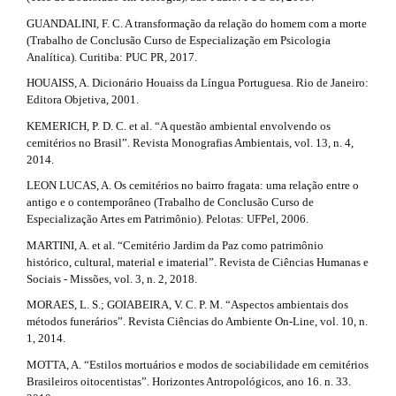
l
l
e
GUANDALINI, F. C. A transformação da relação do homem com a morte
_
(Trabalho de Conclusão Curso de Especialização em Psicologia
s
m
Analítica). Curitiba: PUC PR, 2017.
e
#
HOUAISS, A. Dicionário Houaiss da Língua Portuguesa. Rio de Janeiro:
n
Editora Objetiva, 2001.
#
u
.
KEMERICH, P. D. C. et al. “A questão ambiental envolvendo os
s
cemitérios no Brasil”. Revista Monografias Ambientais, vol. 13, n. 4,
i
2014.
d
LEON LUCAS, A. Os cemitérios no bairro fragata: uma relação entre o
e
antigo e o contemporâneo (Trabalho de Conclusão Curso de
b
Especialização Artes em Patrimônio). Pelotas: UFPel, 2006.
a
r
MARTINI, A. et al. “Cemitério Jardim da Paz como patrimônio
#
histórico, cultural, material e imaterial”. Revista de Ciências Humanas e
#
Sociais - Missões, vol. 3, n. 2, 2018.
MORAES, L. S.; GOIABEIRA, V. C. P. M. “Aspectos ambientais dos
métodos funerários”. Revista Ciências do Ambiente On-Line, vol. 10, n.
1, 2014.
MOTTA, A. “Estilos mortuários e modos de sociabilidade em cemitérios
Brasileiros oitocentistas”. Horizontes Antropológicos, ano 16. n. 33.