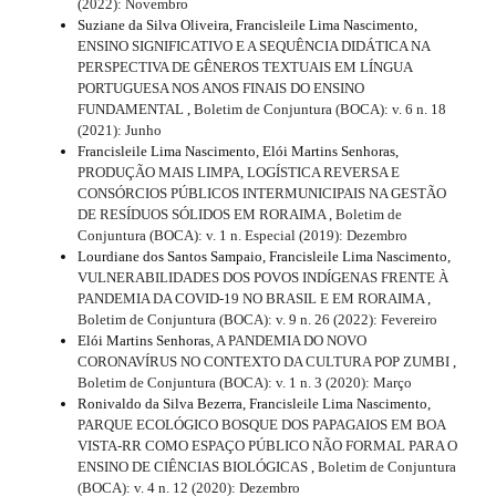
(2022): Novembro
Suziane da Silva Oliveira, Francisleile Lima Nascimento,
ENSINO SIGNIFICATIVO E A SEQUÊNCIA DIDÁTICA NA
PERSPECTIVA DE GÊNEROS TEXTUAIS EM LÍNGUA
PORTUGUESA NOS ANOS FINAIS DO ENSINO
FUNDAMENTAL
,
Boletim de Conjuntura (BOCA): v. 6 n. 18
(2021): Junho
Francisleile Lima Nascimento, Elói Martins Senhoras,
PRODUÇÃO MAIS LIMPA, LOGÍSTICA REVERSA E
CONSÓRCIOS PÚBLICOS INTERMUNICIPAIS NA GESTÃO
DE RESÍDUOS SÓLIDOS EM RORAIMA
,
Boletim de
Conjuntura (BOCA): v. 1 n. Especial (2019): Dezembro
Lourdiane dos Santos Sampaio, Francisleile Lima Nascimento,
VULNERABILIDADES DOS POVOS INDÍGENAS FRENTE À
PANDEMIA DA COVID-19 NO BRASIL E EM RORAIMA
,
Boletim de Conjuntura (BOCA): v. 9 n. 26 (2022): Fevereiro
Elói Martins Senhoras,
A PANDEMIA DO NOVO
CORONAVÍRUS NO CONTEXTO DA CULTURA POP ZUMBI
,
Boletim de Conjuntura (BOCA): v. 1 n. 3 (2020): Março
Ronivaldo da Silva Bezerra, Francisleile Lima Nascimento,
PARQUE ECOLÓGICO BOSQUE DOS PAPAGAIOS EM BOA
VISTA-RR COMO ESPAÇO PÚBLICO NÃO FORMAL PARA O
ENSINO DE CIÊNCIAS BIOLÓGICAS
,
Boletim de Conjuntura
(BOCA): v. 4 n. 12 (2020): Dezembro