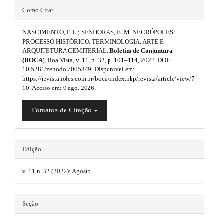
s
r
#
m
a
Como Citar
i
p
#
e
3
d
NASCIMENTO, F. L.; SENHORAS, E. M. NECRÓPOLES:
p
s
.
PROCESSO HISTÓRICO, TERMINOLOGIA, ARTE E
a
e
ARQUITETURA CEMITERIAL.
Boletim de Conjuntura
l
.
c
(BOCA)
, Boa Vista, v. 11, n. 32, p. 101–114, 2022. DOI:
b
c
u
b
10.5281/zenodo.7005349. Disponível em:
e
https://revista.ioles.com.br/boca/index.php/revista/article/view/7
a
s
g
o
10. Acesso em: 9 ago. 2026.
s
r
i
o
i
Fomatos de Citação
b
#
n
t
l
#
e
s
s
_
.
m
t
Edição
e
t
r
n
v. 11 n. 32 (2022): Agosto
u
h
a
.
m
e
p
Seção
a
m
3
i