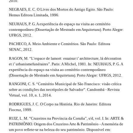
2010.
NEGRAES, E. C. O Livro dos Mortos do Antigo Egito. São Paulo:
Hemus Editora Limitada, 1996.
NEUHAUS, P. G. A experiência do espaço na visita ao cemitério
contemporâneo (Dissertação de Mestrado em Arquitetura). Porto Alegre:
UFRGS, 2012.
PACHECO, A. Meio Ambiente e Cemitérios. São Paulo: Editora
SENAC, 2012.
RAGON, M. “L’espace de lamort: essaisur i’ architecture, lá décoration
et i’ urbanismefunéraires”. Paris: A Michel, 1981. In: NEUHAUS, P. G. A
experiência do espaço na visita ao cemitério contemporâneo
(Dissertação de Mestrado em Arquitetura). Porto Alegre: UFRGS, 2012.
RANGONI, C. S. “Cemitério Municipal de São Francisco: visão crítica
sobre as condições das necrópoles de Salvador”. Candombá - Revista
Virtual, vol. 10, n. 1, 2014.
RODRIGUES, J. C. O Corpo na História. Rio de Janeiro: Editora
Fiocruz, 1999.
RUIZ, L. M. “Cruzeiros na Província da Coruña”, s/d, vol. I. In: ARTE &
PATRIMÔNIO. Origem dos Cruzeiros Arte & Patrimônio - A memória de
um povo reflete-se na beleza do seu património. Disponível em: