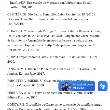
.
#
– Brasília/DF (Dissertação de Mestrado em Antropologia Social).
m
Brasília: UNB, 2013.
a
e
#
s
CEMITÉRIOS. São Paulo. Portal Eletrônico Cemitérios/SP [2016].
r
.
Disponível em: <
http://www.cemiteriosp.com.br
>. Acesso em:
b
15/07/2016.
t
o
CHAVES, L. “Cruzeiros de Portugal”. Lisboa: Editora Revista Brotéria,
o
i
1932, vol. XIV. In: ARTE & PATRIMÔNIO. Origem dos Cruzeiros Arte
t
& Patrimônio - A memória de um povo reflete-se na beleza do seu
c
s
património. Disponível em: <
http://arteepatrimonio.blogs.sapo.pt
>.
t
l
Acesso em: 23/11/2015.
r
a
CURY, I. Organizadoras Cartas Patrimoniais. Rio de Janeiro: IPHAN,
e
p
2000.
3
.
DINIZ, A. M. O Itinerário Pioneiro do Urbanista Attilio Correa Lima.
.
d
Jundiaí: Editora Paco, 2017.
a
c
FARGETTE-VISSIÈRE, S. “Os animados cemitérios medievais”.
e
c
História Viva, vol. 67, 2009.
e
t
s
FERREIRA, A. B. H. Novo Dicionário Eletrônico Aurélio. Brasil:
s
Editora Positivo, 2010.
a
i
GODOY, P. E. O sacrifício de Cristo como superação do sacrifício antigo
i
b
(Tese de Doutorado em Teologia). São Paulo: PUC-SP, 2009.