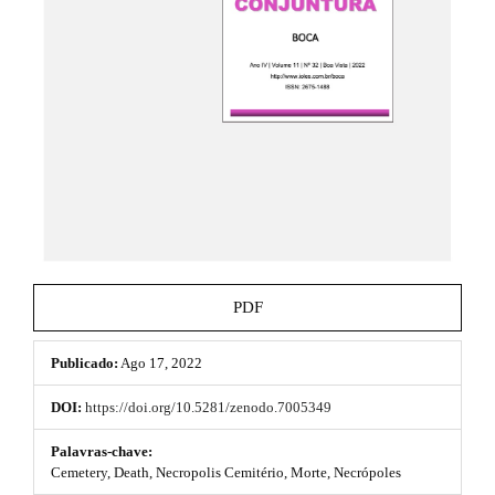
e
.
_
t
m
e
h
n
u
e
.
m
m
a
e
i
n
s
_
n
.
a
b
v
PDF
i
o
g
a
Publicado:
Ago 17, 2022
o
t
i
t
DOI:
https://doi.org/10.5281/zenodo.7005349
o
s
n
Palavras-chave:
#
Cemetery, Death, Necropolis Cemitério, Morte, Necrópoles
t
#