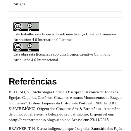
n
Artigos
e
.
_
c
s
a
o
n
.
r
t
Este trabalho está licenciado sob uma licença
Creative Commons
b
t
e
Attribution 4.0 International License
.
n
o
i
t
#
o
Esta obra está licenciada sob uma licença
Creative Commons
c
#
Atribuição 4.0 Internacional
.
#
t
l
#
s
e
p
Referências
l
t
.
u
g
BELLINO, A. “Archeologia Christã. Descripção Histórica de Todas as
r
m
i
Egrejas, Capellas, Oratórios, Cruzeiros e outros Monumentos de Braga e
n
a
a
Guimarães”. Lisboa: Empresa da História de Portugal, 1900. In: ARTE
s
& PATRIMÔNIO. Origem dos Cruzeiros Arte & Patrimônio - A memória
p
i
.
de um povo reflete-se na beleza do seu património. Disponível em:
t
<
http://arteepatrimonio.blogs.sapo.pt
>. Acesso em: 23/11/2015.
3
n
h
BRAYNER, T. N. É terra indígena porque é sagrada: Santuário dos Pajés
e