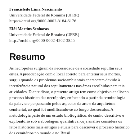
#
r
#
Francisleile Lima Nascimento
#
Universidade Federal de Roraima (UFRR)
p
a
#
https://orcid.org/0000-0002-8184-6176
l
p
u
p
Elói Martins Senhoras
g
Universidade Federal de Roraima (UFRR)
3
i
l
http://orcid.org/0000-0002-4202-3855
n
.
u
s
Resumo
.
a
g
t
r
As necrópoles surgiram da necessidade de a sociedade sepultar seus
h
i
entes. A preocupação com o local correto para enterrar seus mortos,
e
t
n
surgiu quando os problemas socioambientais apareceram devido à
m
interferência natural dos sepultamentos nas áreas escolhidas para tais
e
i
s
atividades. Diante disso, o presente artigo tem como objetivo analisar o
s
processo histórico das necrópoles, enfocando a partir da terminologia
.
c
.
da palavra e perpassando pelos aspectos da arte e da arquitetura
b
l
cemiterial, ao qual foi modificando-se ao longo dos séculos. A
o
t
metodologia parte de um estudo bibliográfico, de cunho descritivo e
o
e
h
exploratório sob a abordagem qualitativa, cuja análise considera os
t
fatos históricos mais antigos e atuais para descrever o processo histórico
s
.
e
dos cemitérios no mundo e no Brasil.
t