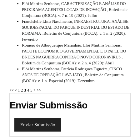
Elói Martins Senhoras,
CARACTERIZAÇÃO E ANÁLISE DO
PROGRAMA AGENTES LOCAIS DE INOVAÇÃO
,
Boletim de
Conjuntura (BOCA): v. 7 n. 19 (2021): Julho
Francisleile Lima Nascimento,
INFRAESTRUTURA: ANÁLISE
SOCIOESPACIAL DO PARQUE INDUSTRIAL DO ESTADO DE
RORAIMA
,
Boletim de Conjuntura (BOCA): v. 1 n. 2 (2020):
Fevereiro
Romero de Albuquerque Maranhão, Elói Martins Senhoras,
PACOTE ECONÔMICO GOVERNAMENTAL E O PAPEL DO
BNDES NA GUERRA CONTRA O NOVO CORONAVÍRUS
,
Boletim de Conjuntura (BOCA): v. 2 n. 4 (2020): Abril
Elói Martins Senhoras, Patrícia Rodrigues Figueira,
CINCO
ANOS DE OPERAÇÃO LAVA JATO
,
Boletim de Conjuntura
(BOCA): v. 1 n. Especial (2019): Dezembro
<<
<
1
2
3
4
5
>
>>
Enviar Submissão
Enviar Submissão