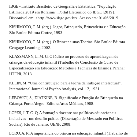
IBGE - Instituto Brasileiro de Geografia e Estatística. “População
Estimada 2019 em Roraima”. Portal Eletrônico do IBGE [2019].
Disponível em: <
http://www.ibge.gov.br
>. Acesso em: 01/06/2019.
KISHIMOTO, T. M. (org.). Jogos, Brinquedo, Brincadeira e a Educação.
São Paulo: Editora Cortez, 1993.
KISHIMOTO, T. M. (org.). O Brincar e suas Teorias. São Paulo: Editora
Cengage Learning, 2002.
KLASSMANN, L. M. G. O lúdico no processo de aprendizagem de
crianças da educação infantil (Trabalho de Conclusão de Curso de
Especialização em Educação: Métodos e Técnicas de Ensino). Paraná:
UTFPR, 2013.
KLEIN, M. “Uma contribuição para a teoria da inibição intelectual”.
International Journal of Psycho Analysis, vol. 12, 1931.
LEBOVICI, S.; DIATKINE, R. Significado e Função do Brinquedo na
Criança. Porto Alegre: Editora Artes Médicas, 1988.
LOPES, J. T. C. Q. A formação docente nas políticas educacionais
inclusivas - um desafio prático (Dissertação de Mestrado em Políticas
Sociais). Rio de Janeiro: UENF, 2008.
LORO, A. R. A importância do brincar na educação infantil (Trabalho de