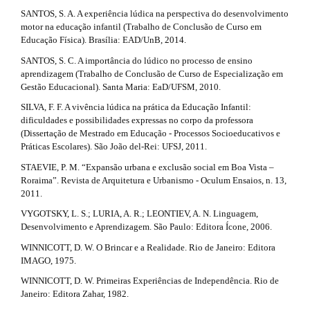
SANTOS, S. A. A experiência lúdica na perspectiva do desenvolvimento
motor na educação infantil (Trabalho de Conclusão de Curso em
Educação Física). Brasília: EAD/UnB, 2014.
SANTOS, S. C. A importância do lúdico no processo de ensino
aprendizagem (Trabalho de Conclusão de Curso de Especialização em
Gestão Educacional). Santa Maria: EaD/UFSM, 2010.
SILVA, F. F. A vivência lúdica na prática da Educação Infantil:
dificuldades e possibilidades expressas no corpo da professora
(Dissertação de Mestrado em Educação - Processos Socioeducativos e
Práticas Escolares). São João del-Rei: UFSJ, 2011.
STAEVIE, P. M. “Expansão urbana e exclusão social em Boa Vista –
Roraima”. Revista de Arquitetura e Urbanismo - Oculum Ensaios, n. 13,
2011.
VYGOTSKY, L. S.; LURIA, A. R.; LEONTIEV, A. N. Linguagem,
Desenvolvimento e Aprendizagem. São Paulo: Editora Ícone, 2006.
WINNICOTT, D. W. O Brincar e a Realidade. Rio de Janeiro: Editora
IMAGO, 1975.
WINNICOTT, D. W. Primeiras Experiências de Independência. Rio de
Janeiro: Editora Zahar, 1982.