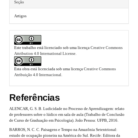
e
.
Seção
n
m
_
a
c
Artigos
e
o
r
n
s
t
t
e
.
i
n
Este trabalho está licenciado sob uma licença
Creative Commons
b
t
c
Attribution 4.0 International License
.
#
o
#
l
#
o
Esta obra está licenciada sob uma licença
Creative Commons
e
#
Atribuição 4.0 Internacional
.
p
t
.
l
s
u
m
Referências
g
t
i
a
n
ALENCAR, G. S. B. Ludicidade no Processo de Aprendizagem: relato
r
i
s
de professores sobre o lúdico em sala de aula (Trabalho de Conclusão
.
a
de Curso de Graduação em Psicologia). João Pessoa: UFPB, 2016.
n
t
BARROS, N. C. C. Paisagens e Tempo na Amazônia Setentrional:
p
h
#
estudo de ocupação pioneira na América do Sul. Recife: Editora da
e