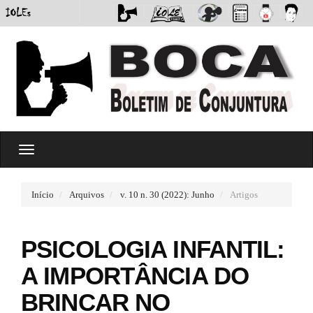
#
T
#
o
p
g
l
g
u
Início
Arquivos
v. 10 n. 30 (2022): Junho
Artigos
l
g
e
i
n
n
PSICOLOGIA INFANTIL:
a
s
v
.
A IMPORTÂNCIA DO
i
t
g
h
BRINCAR NO
a
e
t
m