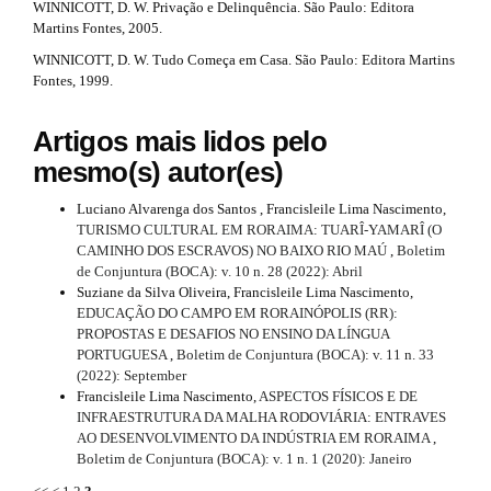
WINNICOTT, D. W. Privação e Delinquência. São Paulo: Editora
Martins Fontes, 2005.
WINNICOTT, D. W. Tudo Começa em Casa. São Paulo: Editora Martins
Fontes, 1999.
Artigos mais lidos pelo
mesmo(s) autor(es)
Luciano Alvarenga dos Santos , Francisleile Lima Nascimento,
TURISMO CULTURAL EM RORAIMA: TUARÎ-YAMARÎ (O
CAMINHO DOS ESCRAVOS) NO BAIXO RIO MAÚ
,
Boletim
de Conjuntura (BOCA): v. 10 n. 28 (2022): Abril
Suziane da Silva Oliveira, Francisleile Lima Nascimento,
EDUCAÇÃO DO CAMPO EM RORAINÓPOLIS (RR):
PROPOSTAS E DESAFIOS NO ENSINO DA LÍNGUA
PORTUGUESA
,
Boletim de Conjuntura (BOCA): v. 11 n. 33
(2022): September
Francisleile Lima Nascimento,
ASPECTOS FÍSICOS E DE
INFRAESTRUTURA DA MALHA RODOVIÁRIA: ENTRAVES
AO DESENVOLVIMENTO DA INDÚSTRIA EM RORAIMA
,
Boletim de Conjuntura (BOCA): v. 1 n. 1 (2020): Janeiro