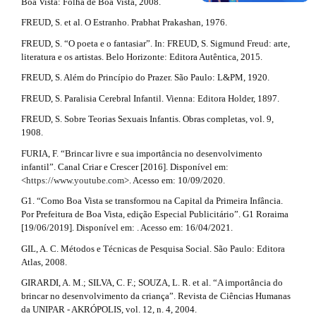
Boa Vista: Folha de Boa Vista, 2008.
FREUD, S. et al. O Estranho. Prabhat Prakashan, 1976.
FREUD, S. “O poeta e o fantasiar”. In: FREUD, S. Sigmund Freud: arte,
literatura e os artistas. Belo Horizonte: Editora Autêntica, 2015.
FREUD, S. Além do Princípio do Prazer. São Paulo: L&PM, 1920.
FREUD, S. Paralisia Cerebral Infantil. Vienna: Editora Holder, 1897.
FREUD, S. Sobre Teorias Sexuais Infantis. Obras completas, vol. 9,
1908.
FURIA, F. “Brincar livre e sua importância no desenvolvimento
infantil”. Canal Criar e Crescer [2016]. Disponível em:
<
https://www.youtube.com
>. Acesso em: 10/09/2020.
G1. “Como Boa Vista se transformou na Capital da Primeira Infância.
Por Prefeitura de Boa Vista, edição Especial Publicitário”. G1 Roraima
[19/06/2019]. Disponível em: . Acesso em: 16/04/2021.
GIL, A. C. Métodos e Técnicas de Pesquisa Social. São Paulo: Editora
Atlas, 2008.
GIRARDI, A. M.; SILVA, C. F.; SOUZA, L. R. et al. “A importância do
brincar no desenvolvimento da criança”. Revista de Ciências Humanas
da UNIPAR - AKRÓPOLIS, vol. 12, n. 4, 2004.