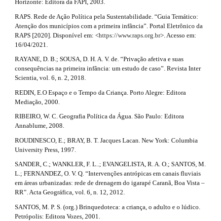
Horizonte: Editora da FAPI, 2003.
RAPS. Rede de Ação Política pela Sustentabilidade. “Guia Temático:
Atenção dos municípios com a primeira infância”. Portal Eletrônico da
RAPS [2020]. Disponível em: <
https://www.raps.org.br
>. Acesso em:
16/04/2021.
RAYANE, D. B.; SOUSA, D. H. A. V. de. “Privação afetiva e suas
consequências na primeira infância: um estudo de caso”. Revista Inter
Scientia, vol. 6, n. 2, 2018.
REDIN, E.O Espaço e o Tempo da Criança. Porto Alegre: Editora
Mediação, 2000.
RIBEIRO, W. C. Geografia Política da Água. São Paulo: Editora
Annablume, 2008.
ROUDINESCO, E.; BRAY, B. T. Jacques Lacan. New York: Columbia
University Press, 1997.
SANDER, C.; WANKLER, F. L..; EVANGELISTA, R. A. O.; SANTOS, M.
L.; FERNANDEZ, O. V. Q. “Intervenções antrópicas em canais fluviais
em áreas urbanizadas: rede de drenagem do igarapé Caranã, Boa Vista –
RR”. Acta Geográfica, vol. 6, n. 12, 2012.
SANTOS, M. P. S. (org.) Brinquedoteca: a criança, o adulto e o lúdico.
Petrópolis: Editora Vozes, 2001.