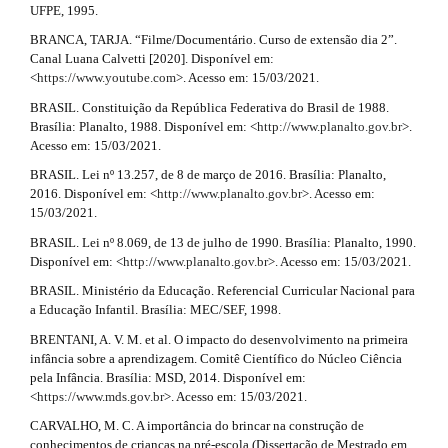
3
UFPE, 1995.
m
#
e
.
BRANCA, TARJA. “Filme/Documentário. Curso de extensão dia 2”.
s
Canal Luana Calvetti [2020]. Disponível em:
a
.
<
https://www.youtube.com
>. Acesso em: 15/03/2021.
b
r
BRASIL. Constituição da República Federativa do Brasil de 1988.
o
Brasília: Planalto, 1988. Disponível em: <
http://www.planalto.gov.br
>.
o
t
Acesso em: 15/03/2021.
t
s
i
BRASIL. Lei nº 13.257, de 8 de março de 2016. Brasília: Planalto,
t
2016. Disponível em: <
http://www.planalto.gov.br
>. Acesso em:
c
r
15/03/2021.
a
l
BRASIL. Lei nº 8.069, de 13 de julho de 1990. Brasília: Planalto, 1990.
p
Disponível em: <
http://www.planalto.gov.br
>. Acesso em: 15/03/2021.
3
e
.
BRASIL. Ministério da Educação. Referencial Curricular Nacional para
a
.
a Educação Infantil. Brasília: MEC/SEF, 1998.
c
d
c
BRENTANI, A. V. M. et al. O impacto do desenvolvimento na primeira
e
infância sobre a aprendizagem. Comitê Científico do Núcleo Ciência
e
s
pela Infância. Brasília: MSD, 2014. Disponível em:
s
<
https://www.mds.gov.br
>. Acesso em: 15/03/2021.
t
i
CARVALHO, M. C. A importância do brincar na construção de
b
a
conhecimentos de crianças na pré-escola (Dissertação de Mestrado em