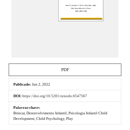
t
e
_
h
m
e
e
n
u
m
.
e
m
a
s
i
n
.
_
b
n
PDF
a
o
v
i
Publicado:
Jun 2, 2022
o
g
a
t
DOI:
https://doi.org/10.5281/zenodo.6547567
t
s
i
Palavras-chave:
o
Brincar, Desenvolvimento Infantil, Psicologia Infantil Child
t
n
Development, Child Psychology, Play
#
r
#