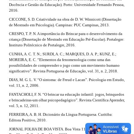
l
Docência e Gestão da Educação). Porto: Universidade Fernando Pessoa,
i
e
2016.
_
l
m
CICCONE, S. D. Criatividade na obra de D. W. Winnicott (Dissertação
e
de Mestrado em Psicologia). Campinas: PUC Campinas, 2013.
s
n
CRESPO, T. P. N. A importância do Brincar para o desenvolvimento da
u
#
criança (Dissertação de Mestrado em Educação Pré-Escolar). Portalegre:
.
Instituto Politécnico de Portalegre, 2016.
#
s
i
CUNHA, A. C. T. N.; SURDI, A. C.; MARQUES, D. A. P.; KUNZ, E.;
d
MOREIRA, E. C. “Elementos da fenomenologia como uma das
e
possibilidades de compreender o jogo como um movimento humano
b
significativo”. Revista Portuguesa de Educação, vol. 31, n. 2, 2018.
a
DIAS, M. G. L. V. “O sintoma: de Freud e Lacan”. Psicologia em Estudo,
r
vol. 11, n. 2, 2006.
#
#
FANTACHOLI, F. N. “O brincar na educação infantil: jogos, brinquedos
e brincadeiras-um olhar psicopedagógico”. Revista Científica Aprender,
vol. 5, n. 12, 2011.
FERREIRA, A. B. H. Dicionário da Língua Portuguesa. Curitiba:
Editora Positivo, 2010.
JORNAL FOLHA DE BOA VISTA. Boa Vista 118 anos, em fatos e fotos.