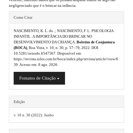
i
r
negligenciado que é o brincar na infância.
a
e
d
p
#
s
3
Como Citar
e
.
#
.
b
a
NASCIMENTO, K. L. do .; NASCIMENTO, F. L. PSICOLOGIA
p
c
b
INFANTIL: A IMPORTÂNCIA DO BRINCAR NO
a
c
DESENVOLVIMENTO DA CRIANÇA.
Boletim de Conjuntura
l
e
o
r
(BOCA)
, Boa Vista, v. 10, n. 30, p. 57–79, 2022. DOI:
s
u
10.5281/zenodo.6547567. Disponível em:
o
s
#
https://revista.ioles.com.br/boca/index.php/revista/article/view/6
i
g
39. Acesso em: 8 ago. 2026.
t
#
b
i
l
s
Fomatos de Citação
e
n
_
t
m
s
r
e
.
n
Edição
a
u
t
.
p
v. 10 n. 30 (2022): Junho
m
h
3
a
i