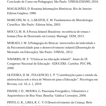
Conclusão de Curso em Pedagogia). São Paulo: UNISALESIANO, 2016.
MAGALHÃES, D. Roraima Informações Históricas. Rio de Janeiro:
Editora Graphos, 1986.
MARCONI, M. A.; LAKATOS, E. M. Fundamentos de Metodologia
Científica. São Paulo: Editora Atlas, 2003.
MOCCI, M. H. A Poesia Infantil Brasileira: recorrência de temas e
formas (Tese de Doutorado em Letras). Maringá: UEM, 2015.
MORAES, I. M. A Pedagogia do Brincar: intercessões da ludicidade e
da Psicomotricidade para o desenvolvimento infantil (Dissertação de
Mestrado em Educação). São Paulo: UNISAL, 2012.
NAVARRO, M. S. “O brincar na educação infantil”. Anais do IX
Congresso Nacional de Educação - EDUCERE. Curitiba: PUC-PR,
2009.
OLIVEIRA, D. M.; FULGENCIO, L. P. “Contribuições para o estudo da
adolescência sob a ótica de Winnicott para a Educação”. Psicologia em
Revista, vol. 16, n. 1, 2010.
PAVANI, J. D.; MOURA, G. Panorama Fotográfico, Urbanístico e
Arquitetônico de Boa Vista. Brasília: Gráfica Coronário, 2006.
PINTO, G. R.; LIMA, R. C. V. O Desenvolvimento da Criança. Belo