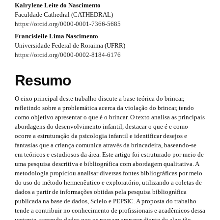
#
Kalrylene Leite do Nascimento
#
a
Faculdade Cathedral (CATHEDRAL)
#
#
p
https://orcid.org/0000-0001-7366-5685
p
l
p
Francisleile Lima Nascimento
3
u
Universidade Federal de Roraima (UFRR)
g
l
https://orcid.org/0000-0002-8184-6176
.
i
u
n
a
Resumo
s
g
r
.
O eixo principal deste trabalho discute a base teórica do brincar,
t
i
t
refletindo sobre a problemática acerca da violação do brincar, tendo
h
n
como objetivo apresentar o que é o brincar. O texto analisa as principais
e
i
abordagens do desenvolvimento infantil, destacar o que é e como
m
s
ocorre a estruturação da psicologia infantil e identificar desejos e
e
c
fantasias que a criança comunica através da brincadeira, baseando-se
s
.
l
em teóricos e estudiosos da área. Este artigo foi estruturado por meio de
.
uma pesquisa descritiva e bibliográfica com abordagem qualitativa. A
b
t
e
metodologia propiciou analisar diversas fontes bibliográficas por meio
o
h
do uso do método hermenêutico e exploratório, utilizando a coletas de
o
.
dados a partir de informações obtidas pela pesquisa bibliográfica
t
e
publicada na base de dados, Scielo e PEPSIC. A proposta do trabalho
s
s
tende a contribuir no conhecimento de profissionais e acadêmicos dessa
t
m
vertente, trazendo dados que os possam amparar diante de algo tão