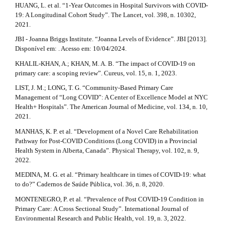
HUANG, L. et al. “1-Year Outcomes in Hospital Survivors with COVID-
19: A Longitudinal Cohort Study”. The Lancet, vol. 398, n. 10302,
2021.
JBI - Joanna Briggs Institute. “Joanna Levels of Evidence”. JBI [2013].
Disponível em: . Acesso em: 10/04/2024.
KHALIL-KHAN, A.; KHAN, M. A. B. “The impact of COVID-19 on
primary care: a scoping review”. Cureus, vol. 15, n. 1, 2023.
LIST, J. M.; LONG, T. G. “Community-Based Primary Care
Management of “Long COVID”: A Center of Excellence Model at NYC
Health+ Hospitals”. The American Journal of Medicine, vol. 134, n. 10,
2021.
MANHAS, K. P. et al. “Development of a Novel Care Rehabilitation
Pathway for Post-COVID Conditions (Long COVID) in a Provincial
Health System in Alberta, Canada”. Physical Therapy, vol. 102, n. 9,
2022.
MEDINA, M. G. et al. “Primary healthcare in times of COVID-19: what
to do?” Cadernos de Saúde Pública, vol. 36, n. 8, 2020.
MONTENEGRO, P. et al. “Prevalence of Post COVID-19 Condition in
Primary Care: A Cross Sectional Study”. International Journal of
Environmental Research and Public Health, vol. 19, n. 3, 2022.