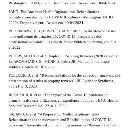
Washington: PAHO, 2020b. Disponível em: . Acesso em: 10/04/2024.
PAHO - Pan American Health Organization. Rehabilitation
considerations during the COVID-19 outbreak. Washington: PAHO,
2020a. Disponível em: . Acesso em: 10/04/2024.
PETERMANN, X. B.; BUSATO, I. M. S. “Atributos da Atenção Básica
no atendimento de usuários pós COVID-19: perspectiva dos
profissionais de saúde”. Revista de Saúde Pública do Paraná, vol. 5, n.
3, 2022.
PETERS, M. D. J. et al. “Chapter 11: Scoping Reviews (2020 version)”.
In: AROMATARIS, E.; MUNN, Z. (eds.). JBI Manual for evidence
synthesis. Adelaide: JBI, 2020.
POLLOCK, D. et al. “Recommendations for the extraction, analysis, and
presentation of results in scoping reviews”. JBI Evidence Synthesis,
vol. 21, n. 3, 2023.
REZAPOUR, R. et al. “The impact of the Covid-19 pandemic on
primary health care utilization: an experience from Iran”. BMC Health
Services Research, vol. 22, n. 1, 2022.
SALAWU, A. et al. “A Proposal for Multidisciplinary Tele-
Rehabilitation in the Assessment and Rehabilitation of COVID-19
Survivors”. International Journal of Environmental Research and Public