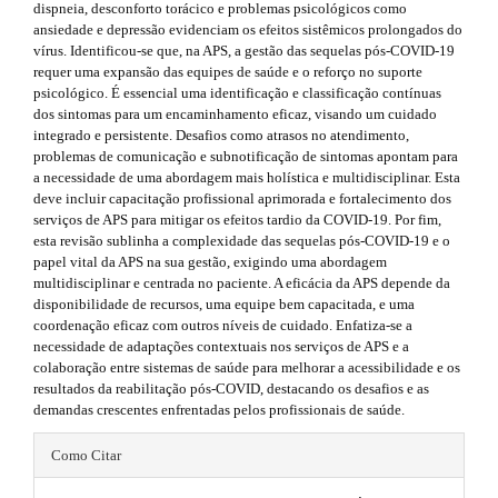
3
dispneia, desconforto torácico e problemas psicológicos como
n
ansiedade e depressão evidenciam os efeitos sistêmicos prolongados do
_
.
vírus. Identificou-se que, na APS, a gestão das sequelas pós-COVID-19
c
requer uma expansão das equipes de saúde e o reforço no suporte
o
a
psicológico. É essencial uma identificação e classificação contínuas
n
dos sintomas para um encaminhamento eficaz, visando um cuidado
t
r
integrado e persistente. Desafios como atrasos no atendimento,
e
t
problemas de comunicação e subnotificação de sintomas apontam para
n
a necessidade de uma abordagem mais holística e multidisciplinar. Esta
t
i
deve incluir capacitação profissional aprimorada e fortalecimento dos
#
serviços de APS para mitigar os efeitos tardio da COVID-19. Por fim,
#
c
esta revisão sublinha a complexidade das sequelas pós-COVID-19 e o
#
papel vital da APS na sua gestão, exigindo uma abordagem
#
l
multidisciplinar e centrada no paciente. A eficácia da APS depende da
p
e
disponibilidade de recursos, uma equipe bem capacitada, e uma
l
coordenação eficaz com outros níveis de cuidado. Enfatiza-se a
u
.
necessidade de adaptações contextuais nos serviços de APS e a
g
colaboração entre sistemas de saúde para melhorar a acessibilidade e os
i
m
resultados da reabilitação pós-COVID, destacando os desafios e as
n
demandas crescentes enfrentadas pelos profissionais de saúde.
s
a
.
#
i
t
Como Citar
h
#
n
e