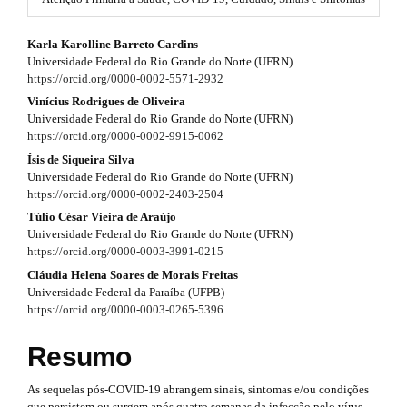
#
r
#
#
Karla Karolline Barreto Cardins
p
a
Universidade Federal do Rio Grande do Norte (UFRN)
l
#
p
https://orcid.org/0000-0002-5571-2932
u
g
p
Vinícius Rodrigues de Oliveira
3
i
Universidade Federal do Rio Grande do Norte (UFRN)
n
l
https://orcid.org/0000-0002-9915-0062
.
s
Ísis de Siqueira Silva
u
.
a
Universidade Federal do Rio Grande do Norte (UFRN)
t
g
https://orcid.org/0000-0002-2403-2504
r
h
Túlio César Vieira de Araújo
e
i
t
Universidade Federal do Rio Grande do Norte (UFRN)
m
n
https://orcid.org/0000-0003-3991-0215
e
i
s
Cláudia Helena Soares de Morais Freitas
s
.
c
Universidade Federal da Paraíba (UFPB)
b
https://orcid.org/0000-0003-0265-5396
.
l
o
o
t
e
Resumo
t
h
s
.
As sequelas pós-COVID-19 abrangem sinais, sintomas e/ou condições
t
que persistem ou surgem após quatro semanas da infecção pelo vírus