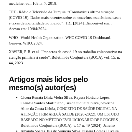
medicine, vol. 169, n. 7, 2018.
TRT - Rádio e Televisão da Turquia. “Coronavírus última situação
(COVID-19): Dados mais recentes sobre coronavírus, estatísticas, casos
e taxas de mortalidade no mundo”. TRT [2024]. Disponível em: .
Acesso em: 10/04/2024.
WHO - World Health Organization. WHO COVID-19 Dashboard.
Geneva: WHO, 2024.
XAVIER, P. B. et al. “Impactos da covid-19 no trabalho colaborativo na
atenção primária à saúde”. Boletim de Conjuntura (BOCA), vol. 15, n.
44, 2023.
Artigos mais lidos pelo
mesmo(s) autor(es)
Cícera Renata Diniz Vieira Silva, Rayssa Horácio Lopes,
Cláudia Santos Martiniano, Ísis de Siqueira Silva, Severina
Alice da Costa Uchôa,
CONCEITO DE SAÚDE DIGITAL NA
ATENÇÃO PRIMÁRIA À SAÚDE (2020-2022): UM ESTUDO
BASEADO NO MÉTODO EVOLUCIONÁRIO DE RODGERS
,
Boletim de Conjuntura (BOCA): v. 17 n. 49 (2024): Janeiro
Amanda Soares, Ísis de Siqueira Silva, Jussara Gomes Oliveira,