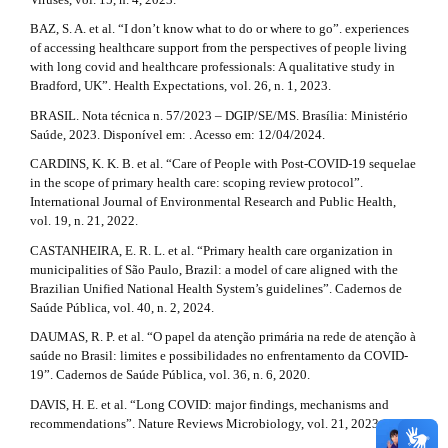
r
BAZ, S. A. et al. “I don’t know what to do or where to go”. experiences
t
of accessing healthcare support from the perspectives of people living
with long covid and healthcare professionals: A qualitative study in
i
Bradford, UK”. Health Expectations, vol. 26, n. 1, 2023.
c
BRASIL. Nota técnica n. 57/2023 – DGIP/SE/MS. Brasília: Ministério
Saúde, 2023. Disponível em: . Acesso em: 12/04/2024.
l
CARDINS, K. K. B. et al. “Care of People with Post-COVID-19 sequelae
e
in the scope of primary health care: scoping review protocol”.
International Journal of Environmental Research and Public Health,
.
vol. 19, n. 21, 2022.
d
CASTANHEIRA, E. R. L. et al. “Primary health care organization in
municipalities of São Paulo, Brazil: a model of care aligned with the
e
Brazilian Unified National Health System’s guidelines”. Cadernos de
t
Saúde Pública, vol. 40, n. 2, 2024.
DAUMAS, R. P. et al. “O papel da atenção primária na rede de atenção à
a
saúde no Brasil: limites e possibilidades no enfrentamento da COVID-
i
19”. Cadernos de Saúde Pública, vol. 36, n. 6, 2020.
l
DAVIS, H. E. et al. “Long COVID: major findings, mechanisms and
recommendations”. Nature Reviews Microbiology, vol. 21, 2023.
s