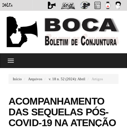
#
T
#
o
p
g
l
g
u
Início
Arquivos
v. 18 n. 52 (2024): Abril
Artigos
l
g
e
i
n
n
ACOMPANHAMENTO
a
s
v
.
DAS SEQUELAS PÓS-
i
t
g
h
COVID-19 NA ATENÇÃO
a
e
t
m