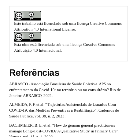
s
l
e
.
_
b
m
Este trabalho está licenciado sob uma licença
Creative Commons
e
o
Attribution 4.0 International License
.
n
u
o
.
Esta obra está licenciada sob uma licença
Creative Commons
s
t
Atribuição 4.0 Internacional
.
i
s
d
e
t
Referências
b
a
r
r
ABRASCO - Associação Brasileira de Saúde Coletiva. APS no
#
a
enfrentamento da Covid-19: no território ou no consultório? Rio de
#
Janeiro: ABRASCO, 2021.
p
ALMEIDA, P. F. et al. “Trajetórias Assistenciais de Usuários Com
3
COVID-19: das Medidas Preventivas à Reabilitação”. Cadernos de
Saúde Pública, vol. 39, n. 2, 2023.
.
BACHMEIER, B. E. et al. “How do german general practitioners
a
manage Long-/Post-COVID? A Qualitative Study in Primary Care”.
Viruses, vol. 15, n. 4, 2023.