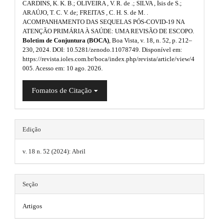
CARDINS, K. K. B.; OLIVEIRA , V. R. de .; SILVA , Ísis de S.;
p
m
#
ARAÚJO, T. C. V. de; FREITAS , C. H. S. de M. .
e
ACOMPANHAMENTO DAS SEQUELAS PÓS-COVID-19 NA
l
s
#
ATENÇÃO PRIMÁRIA À SAÚDE: UMA REVISÃO DE ESCOPO.
.
u
Boletim de Conjuntura (BOCA)
, Boa Vista, v. 18, n. 52, p. 212–
b
230, 2024. DOI: 10.5281/zenodo.11078749. Disponível em:
o
g
https://revista.ioles.com.br/boca/index.php/revista/article/view/4
o
005. Acesso em: 10 ago. 2026.
i
t
s
n
Fomatos de Citação
t
r
s
a
p
.
3
Edição
t
.
a
v. 18 n. 52 (2024): Abril
h
c
c
e
e
m
Seção
s
s
e
i
Artigos
b