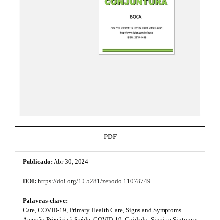
e
.
_
t
m
e
h
n
u
e
.
m
m
a
e
i
n
s
_
n
.
a
b
v
PDF
i
o
g
a
Publicado:
Abr 30, 2024
o
t
i
t
DOI:
https://doi.org/10.5281/zenodo.11078749
o
s
n
Palavras-chave:
#
Care, COVID-19, Primary Health Care, Signs and Symptoms
t
#
Atenção Primária à Saúde, COVID-19, Cuidado, Sinais e Sintomas