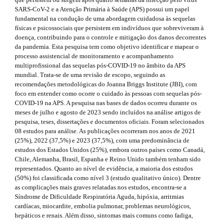
e
s
r
SARS-CoV-2 e a Atenção Primária à Saúde (APS) possui um papel
a
m
i
fundamental na condução de uma abordagem cuidadosa às sequelas
p
físicas e psicossociais que persistem em indivíduos que sobreviveram à
3
e
d
doença, contribuindo para o controle e mitigação dos danos decorrentes
.
s
da pandemia. Esta pesquisa tem como objetivo identificar e mapear o
a
e
processo assistencial de monitoramento e acompanhamento
c
.
b
multiprofissional das sequelas pós-COVID-19 no âmbito da APS
c
mundial. Trata-se de uma revisão de escopo, seguindo as
e
b
a
recomendações metodológicas do Joanna Briggs Institute (JBI), com
s
foco em entender como ocorre o cuidado às pessoas com sequelas pós-
s
o
r
COVID-19 na APS. A pesquisa nas bases de dados ocorreu durante os
i
o
meses de julho e agosto de 2023 sendo incluídos na análise artigos de
b
#
pesquisa, teses, dissertações e documentos oficiais. Foram selecionados
l
t
#
08 estudos para análise. As publicações ocorreram nos anos de 2021
e
(25%), 2022 (37,5%) e 2023 (37,5%), com uma predominância de
_
s
estudos dos Estados Unidos (25%), embora outros países como Canadá,
m
Chile, Alemanha, Brasil, Espanha e Reino Unido também tenham sido
e
t
representados. Quanto ao nível de evidência, a maioria dos estudos
n
r
(50%) foi classificada como nível 3 (estudo qualitativo único). Dentre
u
as complicações mais graves relatadas nos estudos, encontra-se a
.
a
Síndrome de Dificuldade Respiratória Aguda, hipóxia, arritmias
m
cardíacas, miocardite, embolia pulmonar, problemas neurológicos,
a
p
hepáticos e renais. Além disso, sintomas mais comuns como fadiga,
i