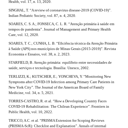
Health, vol. 17, n. 13, 2020.
SINGHAL, T. “A review of coronavirus disease-2019 (COVID-19)”.
Indian Pediatric Society, vol. 87, n. 4, 2020.
SOARES, C. S. A.; FONSECA, C. L. R. “Atenção primária à saúde em
tempos de pandemia”. Journal of Management and Primary Health
Care, vol. 12, 2020.
SOARES, T. C.; CUNHA, L. B. “Eficiência técnica da Atenção Primária
à Saúde (APS) nos municípios de Minas Gerais (2015-2019)”. Revista
Economia e Ensaios, vol. 38, n. 2, 2023.
STARFIELD, B. Atenção primária: equilíbrio entre necessidades de
saúde, serviços e tecnologia. Brasília: Unesco, 2002.
TERLIZZI, K.; KUTSCHER, E.; YONCHEVA, Y. “Monitoring New
Symptoms after COVID-19 Infection among Primary Care Patients in
New York City”. The Journal of the American Board of Family
Medicine, vol. 34, n. 5, 2021.
TORRES-CASTRO, R. et al. “How a Developing Country Faces
COVID-19 Rehabilitation: The Chilean Experience”. Frontiers in
Public Health, vol. 10, 2022.
TRICCO, A.C. et al. “PRISMA Extension for Scoping Reviews
(PRISMA-ScR): Checklist and Explanation”. Annals of internal