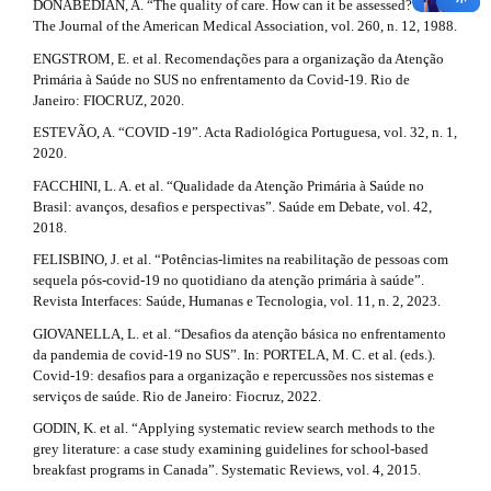
DONABEDIAN, A. “The quality of care. How can it be assessed?” Jama:
#
The Journal of the American Medical Association, vol. 260, n. 12, 1988.
ENGSTROM, E. et al. Recomendações para a organização da Atenção
#
Primária à Saúde no SUS no enfrentamento da Covid-19. Rio de
Janeiro: FIOCRUZ, 2020.
ESTEVÃO, A. “COVID -19”. Acta Radiológica Portuguesa, vol. 32, n. 1,
2020.
FACCHINI, L. A. et al. “Qualidade da Atenção Primária à Saúde no
Brasil: avanços, desafios e perspectivas”. Saúde em Debate, vol. 42,
2018.
FELISBINO, J. et al. “Potências-limites na reabilitação de pessoas com
sequela pós-covid-19 no quotidiano da atenção primária à saúde”.
Revista Interfaces: Saúde, Humanas e Tecnologia, vol. 11, n. 2, 2023.
GIOVANELLA, L. et al. “Desafios da atenção básica no enfrentamento
da pandemia de covid-19 no SUS”. In: PORTELA, M. C. et al. (eds.).
Covid-19: desafios para a organização e repercussões nos sistemas e
serviços de saúde. Rio de Janeiro: Fiocruz, 2022.
GODIN, K. et al. “Applying systematic review search methods to the
grey literature: a case study examining guidelines for school-based
breakfast programs in Canada”. Systematic Reviews, vol. 4, 2015.