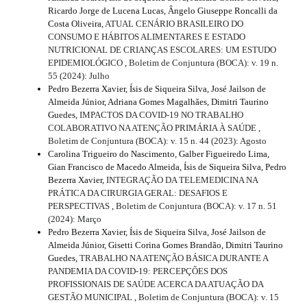
Ricardo Jorge de Lucena Lucas, Ângelo Giuseppe Roncalli da
Costa Oliveira,
ATUAL CENÁRIO BRASILEIRO DO
CONSUMO E HÁBITOS ALIMENTARES E ESTADO
NUTRICIONAL DE CRIANÇAS ESCOLARES: UM ESTUDO
EPIDEMIOLÓGICO
,
Boletim de Conjuntura (BOCA): v. 19 n.
55 (2024): Julho
Pedro Bezerra Xavier, Ísis de Siqueira Silva, José Jailson de
Almeida Júnior, Adriana Gomes Magalhães, Dimitri Taurino
Guedes,
IMPACTOS DA COVID-19 NO TRABALHO
COLABORATIVO NA ATENÇÃO PRIMÁRIA À SAÚDE
,
Boletim de Conjuntura (BOCA): v. 15 n. 44 (2023): Agosto
Carolina Trigueiro do Nascimento, Galber Figueiredo Lima,
Gian Francisco de Macedo Almeida, Ísis de Siqueira Silva, Pedro
Bezerra Xavier,
INTEGRAÇÃO DA TELEMEDICINA NA
PRÁTICA DA CIRURGIA GERAL: DESAFIOS E
PERSPECTIVAS
,
Boletim de Conjuntura (BOCA): v. 17 n. 51
(2024): Março
Pedro Bezerra Xavier, Ísis de Siqueira Silva, José Jailson de
Almeida Júnior, Gisetti Corina Gomes Brandão, Dimitri Taurino
Guedes,
TRABALHO NA ATENÇÃO BÁSICA DURANTE A
PANDEMIA DA COVID-19: PERCEPÇÕES DOS
PROFISSIONAIS DE SAÚDE ACERCA DA ATUAÇÃO DA
GESTÃO MUNICIPAL
,
Boletim de Conjuntura (BOCA): v. 15