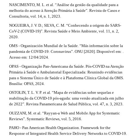
NASCIMENTO, M. L. et al. “Análise da gestão da qualidade para a
melhoria do acesso à Atenção Primária à Saúde”. Revista de Casos e
Consultoria, vol. 14, n. 1, 2023.
NOGUEIRA, J. V. D.; SILVA, C. M. “Conhecendo a origem do SARS-
CoV-2 (COVID-19)”. Revista Saúde e Meio Ambiente, vol. 11, n. 2,
2020.
OMS - Organización Mundial de la Saúde. “Más información sobre la
pandemia de COVID-19: Coronavirus”. ONU [2020]. Disponível em: .
Acesso em: 12/04/2024.
OPAS - Organização Pan-Americana da Saúde. Pós-COVID na Atenção
Primária à Saúde e Ambulatorial Especializada: Reunindo evidências
para o Sistema Único de Saúde e à Plataforma Clínica Global da OMS.
Brasília: OPAS, 2024.
OSTOLIN, T. L. V. P. et al. “Mapa de evidências sobre sequelas e
reabilitação da COVID-19 pós-aguda: uma versão atualizada em julho
de 2022”. Revista Panamericana de Salud Pública, vol. 47, n. 3, 2023.
OUZZANI, M. et al. “Rayyan-a Web and Mobile App for Systematic
Reviews”. Systematic Reviews, vol. 5, 2016.
PAHO - Pan American Health Organization. Framework for the
Response of Integrated Health Service Delivery Networks to COVID-19.