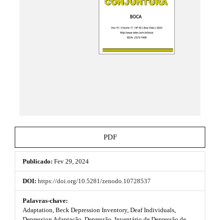
e
.
_
t
m
e
h
n
u
e
.
m
m
a
e
i
n
s
_
n
.
a
b
v
PDF
i
o
g
a
Publicado:
Fev 29, 2024
o
t
i
t
DOI:
https://doi.org/10.5281/zenodo.10728537
o
s
n
Palavras-chave:
#
Adaptation, Beck Depression Inventory, Deaf Individuals,
t
#
Depression Adaptação, Depressão, Inventário de Depressão de