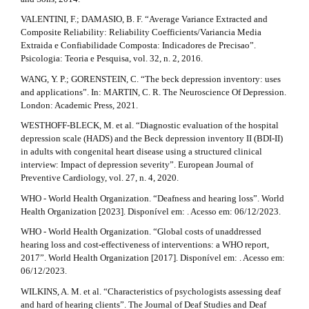
VALENTINI, F.; DAMASIO, B. F. “Average Variance Extracted and
Composite Reliability: Reliability Coefficients/Variancia Media
Extraida e Confiabilidade Composta: Indicadores de Precisao”.
Psicologia: Teoria e Pesquisa, vol. 32, n. 2, 2016.
WANG, Y. P.; GORENSTEIN, C. “The beck depression inventory: uses
and applications”. In: MARTIN, C. R. The Neuroscience Of Depression.
London: Academic Press, 2021.
WESTHOFF-BLECK, M. et al. “Diagnostic evaluation of the hospital
depression scale (HADS) and the Beck depression inventory II (BDI-II)
in adults with congenital heart disease using a structured clinical
interview: Impact of depression severity”. European Journal of
Preventive Cardiology, vol. 27, n. 4, 2020.
WHO - World Health Organization. “Deafness and hearing loss”. World
Health Organization [2023]. Disponível em: . Acesso em: 06/12/2023.
WHO - World Health Organization. “Global costs of unaddressed
hearing loss and cost-effectiveness of interventions: a WHO report,
2017”. World Health Organization [2017]. Disponível em: . Acesso em:
06/12/2023.
WILKINS, A. M. et al. “Characteristics of psychologists assessing deaf
and hard of hearing clients”. The Journal of Deaf Studies and Deaf