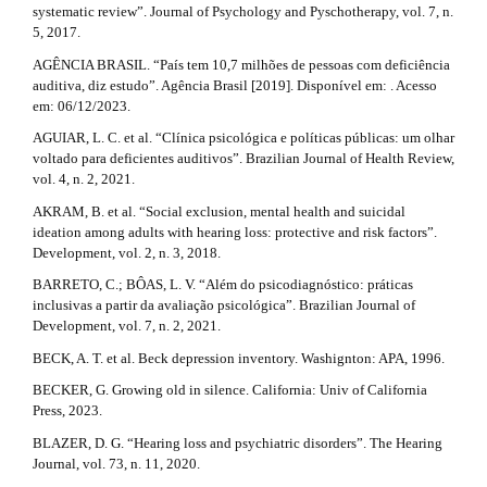
l
a
systematic review”. Journal of Psychology and Pyschotherapy, vol. 7, n.
e
5, 2017.
r
_
AGÊNCIA BRASIL. “País tem 10,7 milhões de pessoas com deficiência
m
t
auditiva, diz estudo”. Agência Brasil [2019]. Disponível em: . Acesso
e
em: 06/12/2023.
n
i
u
AGUIAR, L. C. et al. “Clínica psicológica e políticas públicas: um olhar
c
.
voltado para deficientes auditivos”. Brazilian Journal of Health Review,
s
vol. 4, n. 2, 2021.
l
i
AKRAM, B. et al. “Social exclusion, mental health and suicidal
d
e
ideation among adults with hearing loss: protective and risk factors”.
e
Development, vol. 2, n. 3, 2018.
b
.
a
BARRETO, C.; BÔAS, L. V. “Além do psicodiagnóstico: práticas
d
r
inclusivas a partir da avaliação psicológica”. Brazilian Journal of
#
Development, vol. 7, n. 2, 2021.
e
#
BECK, A. T. et al. Beck depression inventory. Washignton: APA, 1996.
t
BECKER, G. Growing old in silence. California: Univ of California
a
Press, 2023.
i
BLAZER, D. G. “Hearing loss and psychiatric disorders”. The Hearing
Journal, vol. 73, n. 11, 2020.
l