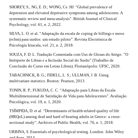
SHOREY, S.; NG, E. D.; WONG, Ce. HJ. “Global prevalence of
depression and elevated depressive symptoms among adolescents: A
systematic review and meta‐analysis”. British Journal of Clinical
Psychology, vol. 61, n. 2, 2022.
SILVA, L. O. et al. “Adaptação da escala de coping de billings e moos
(ecbm) para surdos: um estudo piloto”. Revista Electrónica de
Psicología Iztacala, vol. 21, n. 2, 2018.
SOUZA, F. D. L. Tradução Comentada com Uso de Glosas do Artigo: “O
Intérprete de Libras e a Inclusão Social do Surdo” (Trabalho de
Conclusão do Curso em Letras Libras). Florianópolis: UFSC, 2020.
TABACHNICK, B. G.; FIDELL, L. S.; ULLMAN, J. B. Using
multivariate statistics. Boston: Pearson, 2013.
TONIN, R. P.; FUKUDA, C. C. “Adaptação para Libras da Escala
Multidimensional de Satisfação de Vida para Adolescentes”. Avaliação
Psicológica, vol. 19, n. 1, 2020.
TSÍMPIDA, D. et al. “Determinants of health-related quality of life
(HRQoL) among deaf and hard of hearing adults in Greece: a cross-
sectional study”. Archives of Public Health, vol. 76, n. 1, 2018.
URBINA, S. Essentials of psychological testing. London: John Wiley
and Sons, 2014.