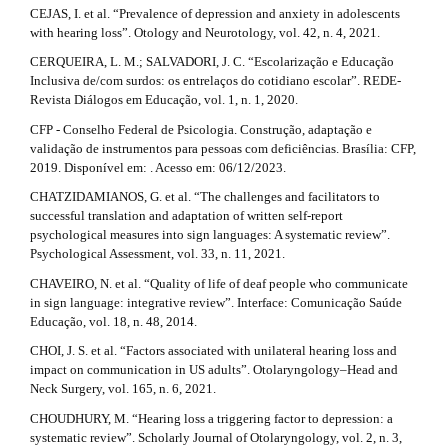
CEJAS, I. et al. “Prevalence of depression and anxiety in adolescents
with hearing loss”. Otology and Neurotology, vol. 42, n. 4, 2021.
CERQUEIRA, L. M.; SALVADORI, J. C. “Escolarização e Educação
Inclusiva de/com surdos: os entrelaços do cotidiano escolar”. REDE-
Revista Diálogos em Educação, vol. 1, n. 1, 2020.
CFP - Conselho Federal de Psicologia. Construção, adaptação e
validação de instrumentos para pessoas com deficiências. Brasília: CFP,
2019. Disponível em: . Acesso em: 06/12/2023.
CHATZIDAMIANOS, G. et al. “The challenges and facilitators to
successful translation and adaptation of written self-report
psychological measures into sign languages: A systematic review”.
Psychological Assessment, vol. 33, n. 11, 2021.
CHAVEIRO, N. et al. “Quality of life of deaf people who communicate
in sign language: integrative review”. Interface: Comunicação Saúde
Educação, vol. 18, n. 48, 2014.
CHOI, J. S. et al. “Factors associated with unilateral hearing loss and
impact on communication in US adults”. Otolaryngology–Head and
Neck Surgery, vol. 165, n. 6, 2021.
CHOUDHURY, M. “Hearing loss a triggering factor to depression: a
systematic review”. Scholarly Journal of Otolaryngology, vol. 2, n. 3,