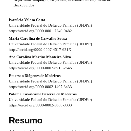
#
Beck, Surdos
r
#
p
a
#
Ivanúcia Veloso Costa
l
p
Universidade Federal do Delta do Parnaíba (UFDPar)
u
#
https://orcid.org/0000-0001-7240-0482
g
3
i
p
Maria Carolina de Carvalho Sousa
n
Universidade Federal do Delta do Parnaíba (UFDPar)
.
s
l
http://orcid.org/0009-0007-4517-621X
.
a
Ana Carolina Martins Monteiro Silva
u
t
Universidade Federal do Delta do Parnaíba (UFDPar)
r
h
g
https://orcid.org/0000-0002-8913-2645
e
t
Emerson Diógenes de Medeiros
m
i
Universidade Federal do Delta do Parnaíba (UFDPar)
e
i
n
https://orcid.org/0000-0002-1407-3433
s
.
c
Paloma Cavalcante Bezerra de Medeiros
s
b
Universidade Federal do Delta do Parnaíba (UFDPar)
l
o
https://orcid.org/0000-0002-5868-8333
.
o
e
t
t
Resumo
s
.
h
t