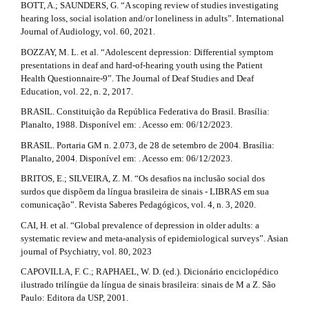
BOTT, A.; SAUNDERS, G. “A scoping review of studies investigating
s
hearing loss, social isolation and/or loneliness in adults”. International
Journal of Audiology, vol. 60, 2021.
#
BOZZAY, M. L. et al. “Adolescent depression: Differential symptom
#
presentations in deaf and hard-of-hearing youth using the Patient
Health Questionnaire-9”. The Journal of Deaf Studies and Deaf
Education, vol. 22, n. 2, 2017.
BRASIL. Constituição da República Federativa do Brasil. Brasília:
Planalto, 1988. Disponível em: . Acesso em: 06/12/2023.
BRASIL. Portaria GM n. 2.073, de 28 de setembro de 2004. Brasília:
Planalto, 2004. Disponível em: . Acesso em: 06/12/2023.
BRITOS, E.; SILVEIRA, Z. M. “Os desafios na inclusão social dos
surdos que dispõem da língua brasileira de sinais - LIBRAS em sua
comunicação”. Revista Saberes Pedagógicos, vol. 4, n. 3, 2020.
CAI, H. et al. “Global prevalence of depression in older adults: a
systematic review and meta-analysis of epidemiological surveys”. Asian
journal of Psychiatry, vol. 80, 2023
CAPOVILLA, F. C.; RAPHAEL, W. D. (ed.). Dicionário enciclopédico
ilustrado trilíngüe da língua de sinais brasileira: sinais de M a Z. São
Paulo: Editora da USP, 2001.