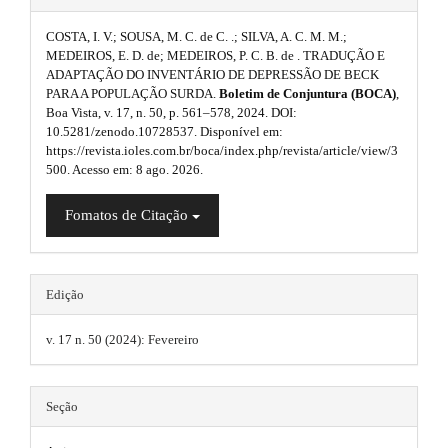
p
n
#
3
_
COSTA, I. V.; SOUSA, M. C. de C. .; SILVA, A. C. M. M.;
p
c
MEDEIROS, E. D. de; MEDEIROS, P. C. B. de . TRADUÇÃO E
.
o
ADAPTAÇÃO DO INVENTÁRIO DE DEPRESSÃO DE BECK
l
n
a
PARA A POPULAÇÃO SURDA.
Boletim de Conjuntura (BOCA)
,
t
u
Boa Vista, v. 17, n. 50, p. 561–578, 2024. DOI:
e
r
10.5281/zenodo.10728537. Disponível em:
n
g
https://revista.ioles.com.br/boca/index.php/revista/article/view/3
t
t
500. Acesso em: 8 ago. 2026.
i
#
i
#
n
Fomatos de Citação
#
c
#
s
p
l
l
.
e
u
Edição
t
g
.
i
v. 17 n. 50 (2024): Fevereiro
h
n
m
s
e
.
a
m
Seção
t
i
h
e