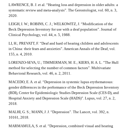
LAWRENCE, B. J. et al. “Hearing loss and depression in older adults: a
systematic review and meta-analysis”. The Gerontologist, vol. 60, n. 3,
2020.
LEIGH, I. W.; ROBINS, C. J.; WELKOWITZ, J. “Modification of the
Beck Depression Inventory for use with a deaf population”. Journal of
Clinical Psychology, vol. 44, n. 5, 1988.
LI, H.; PREVATT, F. “Deaf and hard of hearing children and adolescents
in China: their fears and anxieties”. American Annals of the Deaf, vol.
155, n. 4, 2010.
LORENZO-SEVA, U.; TIMMERMAN, M. E.; KIERS, H. A. L. “The Hull
method for selecting the number of common factors”. Multivariate
Behavioral Research, vol. 46, n. 2, 2011.
MACEDO, E. A. et al. “Depression in systemic lupus erythematosus:
gender differences in the performance of the Beck Depression Inventory
(BDI), Center for Epidemiologic Studies Depression Scale (CES-D), and
Hospital Anxiety and Depression Scale (HADS)”. Lupus, vol. 27, n. 2,
2018.
MALHI, G. S.; MANN, J. J. “Depression”. The Lancet, vol. 392, n.
10161, 2018.
MARMAMULA, S. et al. “Depression, combined visual and hearing