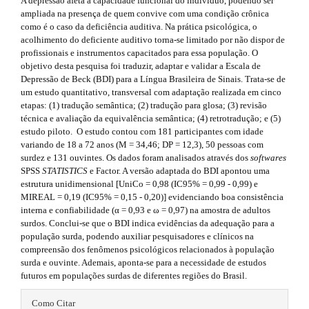
s
A depressão afeta a capacidade funcional do indivíduo, podendo ser
r
e
ampliada na presença de quem convive com uma condição crônica
a
i
como é o caso da deficiência auditiva. Na prática psicológica, o
p
m
acolhimento do deficiente auditivo torna-se limitado por não dispor de
3
d
profissionais e instrumentos capacitados para essa população. O
.
e
objetivo desta pesquisa foi traduzir, adaptar e validar a Escala de
a
e
s
Depressão de Beck (BDI) para a Língua Brasileira de Sinais. Trata-se de
c
b
um estudo quantitativo, transversal com adaptação realizada em cinco
c
.
etapas: (1) tradução semântica; (2) tradução para glosa; (3) revisão
e
a
técnica e avaliação da equivalência semântica; (4) retrotradução; e (5)
s
b
estudo piloto. O estudo contou com 181 participantes com idade
s
r
variando de 18 a 72 anos (M = 34,46; DP = 12,3), 50 pessoas com
i
o
surdez e 131 ouvintes. Os dados foram analisados através dos
b
softwares
#
o
SPSS
l
STATISTICS
e Factor. A versão adaptada do BDI apontou uma
#
estrutura unidimensional [UniCo = 0,98 (IC95% = 0,99 - 0,99) e
e
t
MIREAL = 0,19 (IC95% = 0,15 - 0,20)] evidenciando boa consistência
_
interna e confiabilidade (α = 0,93 e ω = 0,97) na amostra de adultos
m
s
surdos. Conclui-se que o BDI indica evidências da adequação para a
e
população surda, podendo auxiliar pesquisadores e clínicos na
n
t
compreensão dos fenômenos psicológicos relacionados à população
u
r
surda e ouvinte. Ademais, aponta-se para a necessidade de estudos
.
futuros em populações surdas de diferentes regiões do Brasil.
m
a
a
#
i
Como Citar