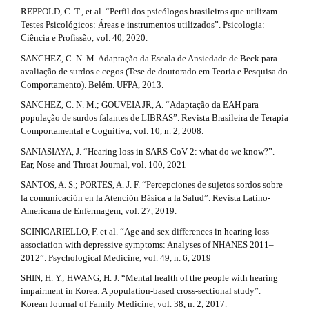
REPPOLD, C. T., et al. “Perfil dos psicólogos brasileiros que utilizam
Testes Psicológicos: Áreas e instrumentos utilizados”. Psicologia:
Ciência e Profissão, vol. 40, 2020.
SANCHEZ, C. N. M. Adaptação da Escala de Ansiedade de Beck para
avaliação de surdos e cegos (Tese de doutorado em Teoria e Pesquisa do
Comportamento). Belém. UFPA, 2013.
SANCHEZ, C. N. M.; GOUVEIA JR, A. “Adaptação da EAH para
população de surdos falantes de LIBRAS”. Revista Brasileira de Terapia
Comportamental e Cognitiva, vol. 10, n. 2, 2008.
SANIASIAYA, J. “Hearing loss in SARS-CoV-2: what do we know?”.
Ear, Nose and Throat Journal, vol. 100, 2021
SANTOS, A. S.; PORTES, A. J. F. “Percepciones de sujetos sordos sobre
la comunicación en la Atención Básica a la Salud”. Revista Latino-
Americana de Enfermagem, vol. 27, 2019.
SCINICARIELLO, F. et al. “Age and sex differences in hearing loss
association with depressive symptoms: Analyses of NHANES 2011–
2012”. Psychological Medicine, vol. 49, n. 6, 2019
SHIN, H. Y.; HWANG, H. J. “Mental health of the people with hearing
impairment in Korea: A population-based cross-sectional study”.
Korean Journal of Family Medicine, vol. 38, n. 2, 2017.