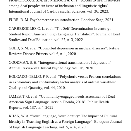
FRANCISCO, G. S. A. M.; MESQUITA, C. T. “Access to health services
among deaf people: An issue of inclusion and linguistic rights”.
International Journal of Cardiovascular Sciences, vol. 36, 2023.
FURR, R. M. Psychometrics: an introduction. London: Sage, 2021.
GARBEROGLIO, C. L. et al. “The Self-Determination Inventory:
Student Report American Sign Language Translation”. Journal of Deaf
Studies and Deaf Education, vol. 27, n. 3, 2022.
GOLD, S. M. et al. “Comorbid depression in medical diseases”. Nature
Reviews Disease Primers, vol. 6, n. 1, 2020.
GOODMAN, S. H. “Intergenerational transmission of depression”.
Annual Review of Clinical Psychology, vol. 16, 2020.
HOLGADO–TELLO, F. P. et al. “Polychoric versus Pearson correlations
in exploratory and confirmatory factor analysis of ordinal variables”.
Quality and Quantity, vol. 44, 2010.
JAMES, T. G. et al. “Community-engaged needs assessment of Deaf
American Sign Language users in Florida, 2018”. Public Health
Reports, vol. 137, n. 4, 2022.
KHAN, W. A. “Your Language, Your Identity: The Impact of Cultural
Identity in Teaching English as a Foreign Language”. European Journal
of English Language Teaching, vol. 5, n. 4, 2020.