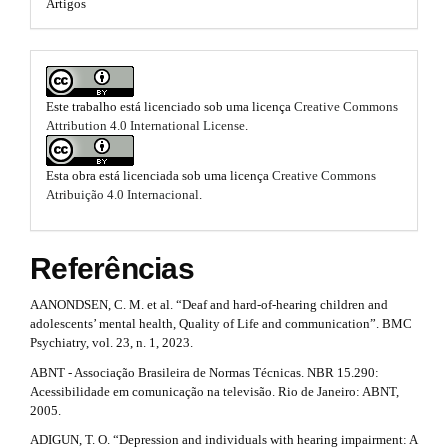
e
Artigos
n
m
s
e
#
s
.
.
#
b
b
Este trabalho está licenciado sob uma licença
Creative Commons
o
o
Attribution 4.0 International License
.
o
t
o
s
Esta obra está licenciada sob uma licença
Creative Commons
t
t
Atribuição 4.0 Internacional
.
r
s
a
p
t
Referências
3
.
r
a
AANONDSEN, C. M. et al. “Deaf and hard-of-hearing children and
c
a
adolescents’ mental health, Quality of Life and communication”. BMC
c
Psychiatry, vol. 23, n. 1, 2023.
p
e
ABNT - Associação Brasileira de Normas Técnicas. NBR 15.290:
s
3
Acessibilidade em comunicação na televisão. Rio de Janeiro: ABNT,
s
2005.
i
.
b
ADIGUN, T. O. “Depression and individuals with hearing impairment: A