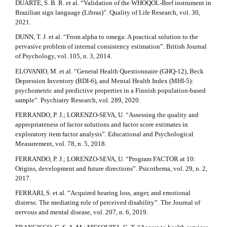
DUARTE, S. B. R. et al. “Validation of the WHOQOL-Bref instrument in
Brazilian sign language (Libras)”. Quality of Life Research, vol. 30,
2021.
DUNN, T. J. et al. “From alpha to omega: A practical solution to the
pervasive problem of internal consistency estimation”. British Journal
of Psychology, vol. 105, n. 3, 2014.
ELOVANIO, M. et al. “General Health Questionnaire (GHQ-12), Beck
Depression Inventory (BDI-6), and Mental Health Index (MHI-5):
psychometric and predictive properties in a Finnish population-based
sample”. Psychiatry Research, vol. 289, 2020.
FERRANDO, P. J.; LORENZO-SEVA, U. “Assessing the quality and
appropriateness of factor solutions and factor score estimates in
exploratory item factor analysis”. Educational and Psychological
Measurement, vol. 78, n. 5, 2018.
FERRANDO, P. J.; LORENZO-SEVA, U. “Program FACTOR at 10:
Origins, development and future directions”. Psicothema, vol. 29, n. 2,
2017.
FERRARI, S. et al. “Acquired hearing loss, anger, and emotional
distress: The mediating role of perceived disability”. The Journal of
nervous and mental disease, vol. 207, n. 6, 2019.