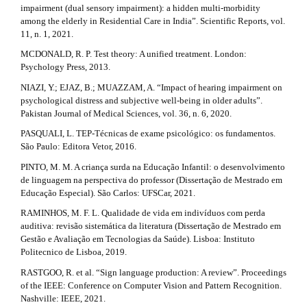
impairment (dual sensory impairment): a hidden multi-morbidity
among the elderly in Residential Care in India”. Scientific Reports, vol.
11, n. 1, 2021.
MCDONALD, R. P. Test theory: A unified treatment. London:
Psychology Press, 2013.
NIAZI, Y.; EJAZ, B.; MUAZZAM, A. “Impact of hearing impairment on
psychological distress and subjective well-being in older adults”.
Pakistan Journal of Medical Sciences, vol. 36, n. 6, 2020.
PASQUALI, L. TEP-Técnicas de exame psicológico: os fundamentos.
São Paulo: Editora Vetor, 2016.
PINTO, M. M. A criança surda na Educação Infantil: o desenvolvimento
de linguagem na perspectiva do professor (Dissertação de Mestrado em
Educação Especial). São Carlos: UFSCar, 2021.
RAMINHOS, M. F. L. Qualidade de vida em indivíduos com perda
auditiva: revisão sistemática da literatura (Dissertação de Mestrado em
Gestão e Avaliação em Tecnologias da Saúde). Lisboa: Instituto
Politecnico de Lisboa, 2019.
RASTGOO, R. et al. “Sign language production: A review”. Proceedings
of the IEEE: Conference on Computer Vision and Pattern Recognition.
Nashville: IEEE, 2021.