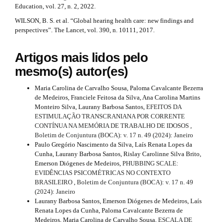
Education, vol. 27, n. 2, 2022.
WILSON, B. S. et al. “Global hearing health care: new findings and
perspectives”. The Lancet, vol. 390, n. 10111, 2017.
Artigos mais lidos pelo
mesmo(s) autor(es)
Maria Carolina de Carvalho Sousa, Paloma Cavalcante Bezerra
de Medeiros, Franciele Feitosa da Silva, Ana Carolina Martins
Monteiro Silva, Laurany Barbosa Santos,
EFEITOS DA
ESTIMULAÇÃO TRANSCRANIANA POR CORRENTE
CONTÍNUA NA MEMÓRIA DE TRABALHO DE IDOSOS
,
Boletim de Conjuntura (BOCA): v. 17 n. 49 (2024): Janeiro
Paulo Gregório Nascimento da Silva, Laís Renata Lopes da
Cunha, Laurany Barbosa Santos, Rislay Carolinne Silva Brito,
Emerson Diógenes de Medeiros,
PHUBBING SCALE:
EVIDÊNCIAS PSICOMÉTRICAS NO CONTEXTO
BRASILEIRO
,
Boletim de Conjuntura (BOCA): v. 17 n. 49
(2024): Janeiro
Laurany Barbosa Santos, Emerson Diógenes de Medeiros, Laís
Renata Lopes da Cunha, Paloma Cavalcante Bezerra de
Medeiros, Maria Carolina de Carvalho Sousa,
ESCALA DE