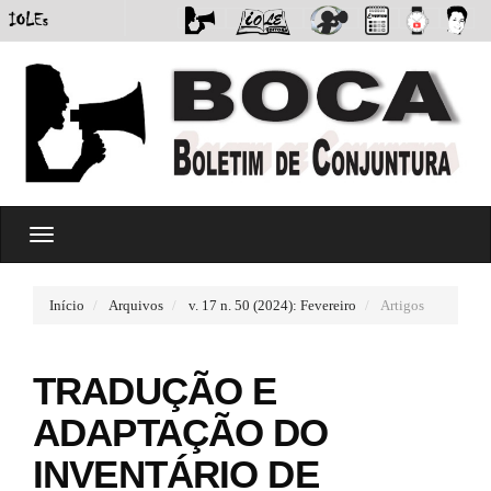
#
T
#
o
p
g
l
g
u
Início
Arquivos
v. 17 n. 50 (2024): Fevereiro
Artigos
l
g
e
i
n
n
TRADUÇÃO E
a
s
v
.
ADAPTAÇÃO DO
i
t
g
h
INVENTÁRIO DE
a
e
t
m