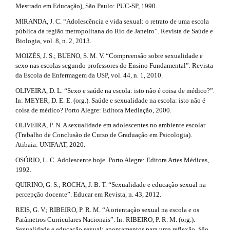
Mestrado em Educação), São Paulo: PUC-SP, 1990.
MIRANDA, J. C. “Adolescência e vida sexual: o retrato de uma escola
pública da região metropolitana do Rio de Janeiro”. Revista de Saúde e
Biologia, vol. 8, n. 2, 2013.
MOIZÉS, J. S.; BUENO, S. M. V. “Compreensão sobre sexualidade e
sexo nas escolas segundo professores do Ensino Fundamental”. Revista
da Escola de Enfermagem da USP, vol. 44, n. 1, 2010.
OLIVEIRA, D. L. “Sexo e saúde na escola: isto não é coisa de médico?”.
In: MEYER, D. E. E. (org.). Saúde e sexualidade na escola: isto não é
coisa de médico? Porto Alegre: Editora Mediação, 2000.
OLIVEIRA, P. N. A sexualidade em adolescentes no ambiente escolar
(Trabalho de Conclusão de Curso de Graduação em Psicologia).
Atibaia: UNIFAAT, 2020.
OSÓRIO, L. C. Adolescente hoje. Porto Alegre: Editora Artes Médicas,
1992.
QUIRINO, G. S.; ROCHA, J. B. T. “Sexualidade e educação sexual na
percepção docente”. Educar em Revista, n. 43, 2012.
REIS, G. V.; RIBEIRO, P. R. M. “A orientação sexual na escola e os
Parâmetros Curriculares Nacionais”. In: RIBEIRO, P. R. M. (org.).
Sexualidade e educação sexual: apontamentos para uma reflexão. São