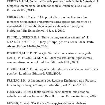
CERTEZA, L. M. “A sexualidade da pessoa com deficiência”. Anais do I
Simpósio Internacional de Estudos sobre a Deficiência. São Paulo:
Editora da USP, 2013.
CIRÍACO, N. L. C. et al. “A importância do conhecimento sobre
Infecções Sexualmente Transmissíveis (IST) pelos adolescentes e a
necessidade de uma abordagem que vá além das concepções
biológicas”. Em Extensão, vol. 18, n. 1, 2019.
FELIPE, J.; GUIZZO, B. S. “Entre batons, esmaltes e fantasias”. In:
MEYER, D.; SOARES, R. (orgs.). Corpo, gênero e sexualidade. Porto
Alegre: Editora Mediação, 2004.
FIGUEIRÓ, M. N. D. “Educação Sexual: como ensina no espaço da
escola”. In: FIGUEIRÓ, M. N. D. Educação sexual: múltiplos temas,
compromissos comuns. Londrina: Editora da UEL, 2009.
FIGUEIRÓ, M. N. D. Formação de Educadores Sexuais: adiar não é mais
possível. Londrina: Editora da UEL, 2006.
FREITAG, I. H. “A Importância dos Recursos Didáticos para o Processo
Ensino-Aprendizagem”. Arquivos do Mudi, vol. 21, n. 2, 2017.
FURLANI, J. Mitos e tabus da sexualidade humana: subsídios ao
trabalho em educação sexual. Belo Horizonte: Editora Autêntica, 2007.
GESSER, M. et al. “Docência e Concepções de Sexualidade na