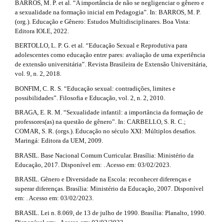
BARROS, M. P. et al. “A importância de não se negligenciar o gênero e
a
a sexualidade na formação inicial em Pedagogia”. In: BARROS, M. P.
(org.). Educação e Gênero: Estudos Multidisciplinares. Boa Vista:
i
Editora IOLE, 2022.
l
BERTOLLO, L. P. G. et al. “Educação Sexual e Reprodutiva para
adolescentes como educação entre pares: avaliação de uma experiência
s
de extensão universitária”. Revista Brasileira de Extensão Universitária,
#
vol. 9, n. 2, 2018.
BONFIM, C. R. S. “Educação sexual: contradições, limites e
#
possibilidades”. Filosofia e Educação, vol. 2, n. 2, 2010.
BRAGA, E. R. M. “Sexualidade infantil: a importância da formação de
professores(as) na questão de gênero”. In: CARBELLO, S. R. C.;
COMAR, S. R. (orgs.). Educação no século XXI: Múltiplos desafios.
Maringá: Editora da UEM, 2009.
BRASIL. Base Nacional Comum Curricular. Brasília: Ministério da
Educação, 2017. Disponível em: . Acesso em: 03/02/2023.
BRASIL. Gênero e Diversidade na Escola: reconhecer diferenças e
superar diferenças. Brasília: Ministério da Educação, 2007. Disponível
em: . Acesso em: 03/02/2023.
BRASIL. Lei n. 8.069, de 13 de julho de 1990. Brasília: Planalto, 1990.