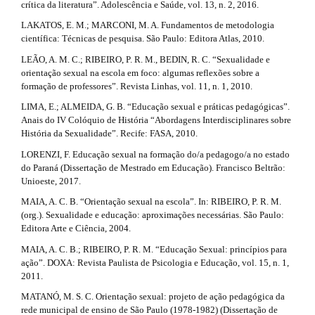
crítica da literatura”. Adolescência e Saúde, vol. 13, n. 2, 2016.
LAKATOS, E. M.; MARCONI, M. A. Fundamentos de metodologia
científica: Técnicas de pesquisa. São Paulo: Editora Atlas, 2010.
LEÃO, A. M. C.; RIBEIRO, P. R. M., BEDIN, R. C. “Sexualidade e
orientação sexual na escola em foco: algumas reflexões sobre a
formação de professores”. Revista Linhas, vol. 11, n. 1, 2010.
LIMA, E.; ALMEIDA, G. B. “Educação sexual e práticas pedagógicas”.
Anais do IV Colóquio de História “Abordagens Interdisciplinares sobre
História da Sexualidade”. Recife: FASA, 2010.
LORENZI, F. Educação sexual na formação do/a pedagogo/a no estado
do Paraná (Dissertação de Mestrado em Educação). Francisco Beltrão:
Unioeste, 2017.
MAIA, A. C. B. “Orientação sexual na escola”. In: RIBEIRO, P. R. M.
(org.). Sexualidade e educação: aproximações necessárias. São Paulo:
Editora Arte e Ciência, 2004.
MAIA, A. C. B.; RIBEIRO, P. R. M. “Educação Sexual: princípios para
ação”. DOXA: Revista Paulista de Psicologia e Educação, vol. 15, n. 1,
2011.
MATANÓ, M. S. C. Orientação sexual: projeto de ação pedagógica da
rede municipal de ensino de São Paulo (1978-1982) (Dissertação de