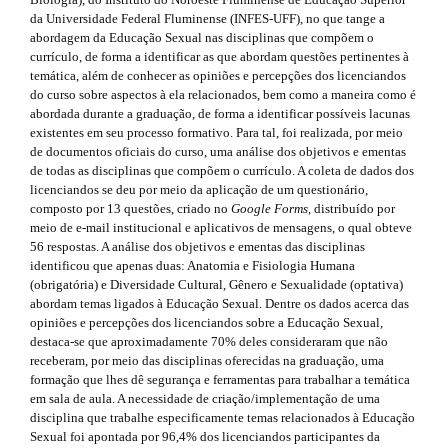
h
r
.
da Universidade Federal Fluminense (INFES-UFF), no que tange a
a
e
s
abordagem da Educação Sexual nas disciplinas que compõem o
p
currículo, de forma a identificar as que abordam questões pertinentes à
3
m
i
temática, além de conhecer as opiniões e percepções dos licenciandos
.
do curso sobre aspectos à ela relacionados, bem como a maneira como é
a
e
d
abordada durante a graduação, de forma a identificar possíveis lacunas
c
s
existentes em seu processo formativo. Para tal, foi realizada, por meio
c
e
de documentos oficiais do curso, uma análise dos objetivos e ementas
e
.
b
de todas as disciplinas que compõem o currículo. A coleta de dados dos
s
licenciandos se deu por meio da aplicação de um questionário,
s
b
a
composto por 13 questões, criado no
Google Forms
, distribuído por
i
meio de e-mail institucional e aplicativos de mensagens, o qual obteve
b
o
r
56 respostas. A análise dos objetivos e ementas das disciplinas
l
o
identificou que apenas duas: Anatomia e Fisiologia Humana
e
#
(obrigatória) e Diversidade Cultural, Gênero e Sexualidade (optativa)
_
t
#
abordam temas ligados à Educação Sexual. Dentre os dados acerca das
m
opiniões e percepções dos licenciandos sobre a Educação Sexual,
e
s
destaca-se que aproximadamente 70% deles consideraram que não
n
receberam, por meio das disciplinas oferecidas na graduação, uma
u
t
formação que lhes dê segurança e ferramentas para trabalhar a temática
.
r
em sala de aula. A necessidade de criação/implementação de uma
m
disciplina que trabalhe especificamente temas relacionados à Educação
a
a
Sexual foi apontada por 96,4% dos licenciandos participantes da
i