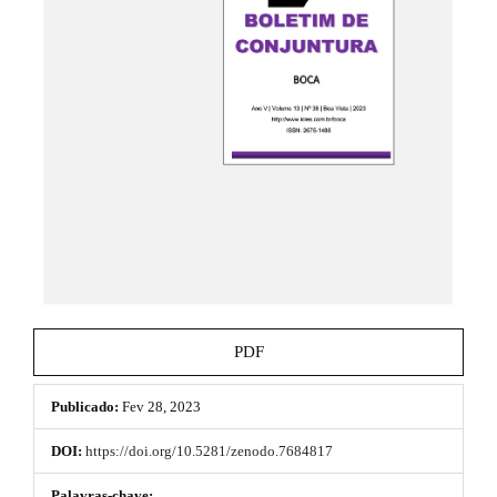
e
s
_
m
.
e
t
n
u
h
.
m
e
a
i
m
n
e
_
n
s
a
v
.
i
b
g
PDF
a
o
t
i
Publicado:
Fev 28, 2023
o
o
n
t
DOI:
https://doi.org/10.5281/zenodo.7684817
#
s
#
Palavras-chave: