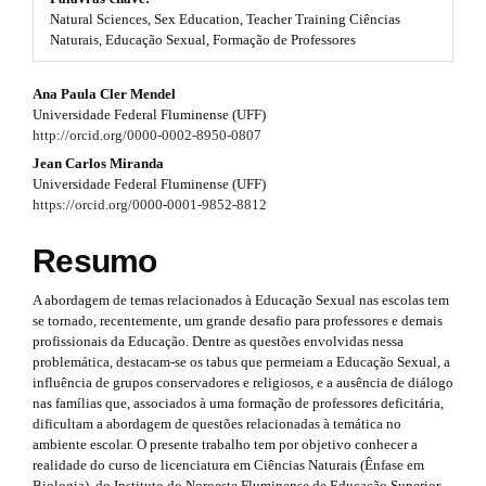
#
Natural Sciences, Sex Education, Teacher Training Ciências
t
#
Naturais, Educação Sexual, Formação de Professores
p
r
l
#
Ana Paula Cler Mendel
u
a
Universidade Federal Fluminense (UFF)
g
#
p
http://orcid.org/0000-0002-8950-0807
i
n
p
Jean Carlos Miranda
3
s
Universidade Federal Fluminense (UFF)
.
l
https://orcid.org/0000-0001-9852-8812
.
t
u
h
a
Resumo
e
g
r
m
A abordagem de temas relacionados à Educação Sexual nas escolas tem
e
i
t
se tornado, recentemente, um grande desafio para professores e demais
s
n
profissionais da Educação. Dentre as questões envolvidas nessa
.
i
problemática, destacam-se os tabus que permeiam a Educação Sexual, a
b
s
influência de grupos conservadores e religiosos, e a ausência de diálogo
o
c
nas famílias que, associados à uma formação de professores deficitária,
o
.
l
dificultam a abordagem de questões relacionadas à temática no
t
ambiente escolar. O presente trabalho tem por objetivo conhecer a
s
t
e
realidade do curso de licenciatura em Ciências Naturais (Ênfase em
t
Biologia), do Instituto do Noroeste Fluminense de Educação Superior