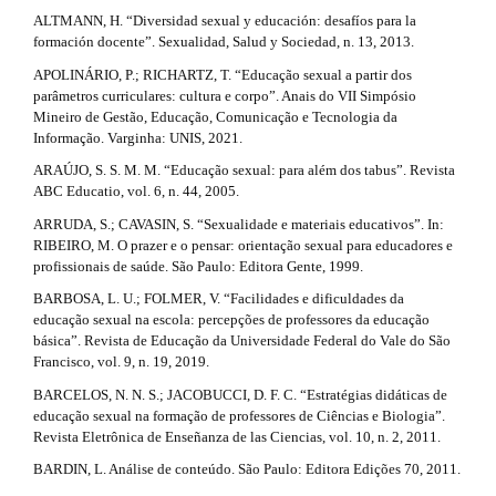
p
l
ALTMANN, H. “Diversidad sexual y educación: desafíos para la
e
3
formación docente”. Sexualidad, Salud y Sociedad, n. 13, 2013.
_
m
.
APOLINÁRIO, P.; RICHARTZ, T. “Educação sexual a partir dos
e
parâmetros curriculares: cultura e corpo”. Anais do VII Simpósio
n
a
Mineiro de Gestão, Educação, Comunicação e Tecnologia da
u
Informação. Varginha: UNIS, 2021.
r
.
ARAÚJO, S. S. M. M. “Educação sexual: para além dos tabus”. Revista
s
t
ABC Educatio, vol. 6, n. 44, 2005.
i
d
i
ARRUDA, S.; CAVASIN, S. “Sexualidade e materiais educativos”. In:
e
RIBEIRO, M. O prazer e o pensar: orientação sexual para educadores e
c
b
profissionais de saúde. São Paulo: Editora Gente, 1999.
a
l
BARBOSA, L. U.; FOLMER, V. “Facilidades e dificuldades da
r
educação sexual na escola: percepções de professores da educação
#
e
básica”. Revista de Educação da Universidade Federal do Vale do São
#
Francisco, vol. 9, n. 19, 2019.
.
BARCELOS, N. N. S.; JACOBUCCI, D. F. C. “Estratégias didáticas de
d
educação sexual na formação de professores de Ciências e Biologia”.
Revista Eletrônica de Enseñanza de las Ciencias, vol. 10, n. 2, 2011.
e
BARDIN, L. Análise de conteúdo. São Paulo: Editora Edições 70, 2011.
t