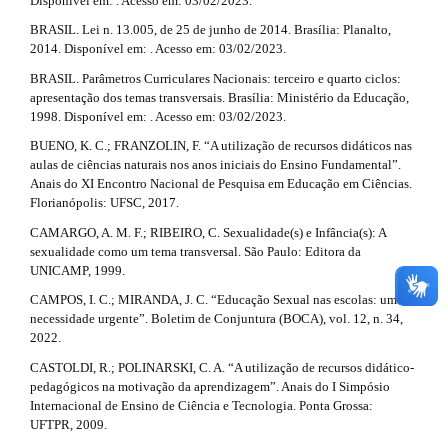
Disponível em: . Acesso em: 03/02/2023.
BRASIL. Lei n. 13.005, de 25 de junho de 2014. Brasília: Planalto,
2014. Disponível em: . Acesso em: 03/02/2023.
BRASIL. Parâmetros Curriculares Nacionais: terceiro e quarto ciclos:
apresentação dos temas transversais. Brasília: Ministério da Educação,
1998. Disponível em: . Acesso em: 03/02/2023.
BUENO, K. C.; FRANZOLIN, F. “A utilização de recursos didáticos nas
aulas de ciências naturais nos anos iniciais do Ensino Fundamental”.
Anais do XI Encontro Nacional de Pesquisa em Educação em Ciências.
Florianópolis: UFSC, 2017.
CAMARGO, A. M. F.; RIBEIRO, C. Sexualidade(s) e Infância(s): A
sexualidade como um tema transversal. São Paulo: Editora da
UNICAMP, 1999.
CAMPOS, I. C.; MIRANDA, J. C. “Educação Sexual nas escolas: uma
necessidade urgente”. Boletim de Conjuntura (BOCA), vol. 12, n. 34,
2022.
CASTOLDI, R.; POLINARSKI, C. A. “A utilização de recursos didático-
pedagógicos na motivação da aprendizagem”. Anais do I Simpósio
Internacional de Ensino de Ciência e Tecnologia. Ponta Grossa:
UFTPR, 2009.