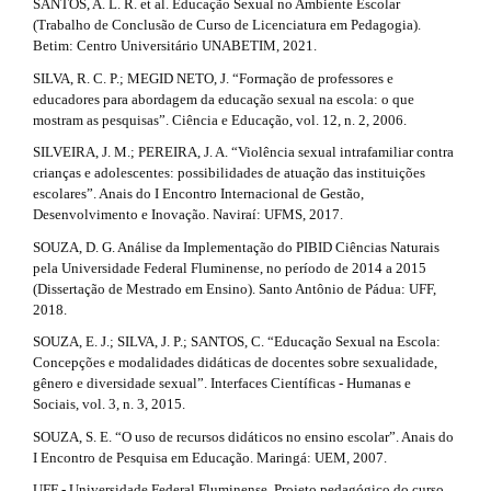
SANTOS, A. L. R. et al. Educação Sexual no Ambiente Escolar
(Trabalho de Conclusão de Curso de Licenciatura em Pedagogia).
Betim: Centro Universitário UNABETIM, 2021.
SILVA, R. C. P.; MEGID NETO, J. “Formação de professores e
educadores para abordagem da educação sexual na escola: o que
mostram as pesquisas”. Ciência e Educação, vol. 12, n. 2, 2006.
SILVEIRA, J. M.; PEREIRA, J. A. “Violência sexual intrafamiliar contra
crianças e adolescentes: possibilidades de atuação das instituições
escolares”. Anais do I Encontro Internacional de Gestão,
Desenvolvimento e Inovação. Naviraí: UFMS, 2017.
SOUZA, D. G. Análise da Implementação do PIBID Ciências Naturais
pela Universidade Federal Fluminense, no período de 2014 a 2015
(Dissertação de Mestrado em Ensino). Santo Antônio de Pádua: UFF,
2018.
SOUZA, E. J.; SILVA, J. P.; SANTOS, C. “Educação Sexual na Escola:
Concepções e modalidades didáticas de docentes sobre sexualidade,
gênero e diversidade sexual”. Interfaces Científicas - Humanas e
Sociais, vol. 3, n. 3, 2015.
SOUZA, S. E. “O uso de recursos didáticos no ensino escolar”. Anais do
I Encontro de Pesquisa em Educação. Maringá: UEM, 2007.
UFF - Universidade Federal Fluminense. Projeto pedagógico do curso