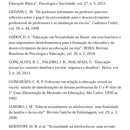
Educação Básica”. Psicologia e Sociedade, vol. 27, n. 3, 2015.
GIOVANI, L. M. “Do professor informante ao professor parceiro:
reflexões sobre o papel da universidade para o desenvolvimento
profissional de professores e as mudanças na escola”. Cadernos Cedes,
vol. 19, n. 44, 1998.
GODOY, D. A. “Educação em Sexualidade no Brasil: um tour histórico e
seus importantes desdobramentos para a formação do educador e do
desenvolvimento da área na educação escolar”. DOXA: Revista
Brasileira de Psicologia e Educação, vol. 20, n. 2, 2018.
GONÇALVES, R. C.; FALEIRO, J. H.; MALAFAIA, G. “Educação
sexual no contexto familiar e escolar: impasses e desafios”. Holos, vol.
5, n. 29, 2013.
GUIMARÃES, C. R. P. O descaso em relação à educação sexual na
escola: estudo de manifestações de futuras professoras de 1ª a 4ª série de
1º. Grau (Dissertação de Mestrado em Educação). São Carlos: UFSCar,
1992.
JANEIRO, J. M. “Educar sexualmente os adolescentes: uma finalidade
da família e da escola?” Revista Gaúcha de Enfermagem, vol. 29, n. 3,
2008.
KERNTOPF, M. R. et al. “Sexualidade na adolescência: uma revisão