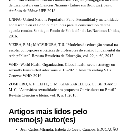
de Licenciatura em Ciências Naturais (Ênfase em Biologia). Santo
Antônio de Pádua: UFF, 2018.
UNFPA - United Nations Population Fund. Fecundidad y maternidade
adolescente en el Cono Sur: apuntes para la construcción de una
agenda común. Santiago: Fondo de Población de las Naciones Unidas,
2016.
VIEIRA, P. M.; MATSUKURA, T. S. “Modelos de educação sexual na
escola: concepções e práticas de professores do ensino fundamental da
rede pública”. Revista Brasileira de Educação, vol. 22, n. 69, 2017.
WHO - World Health Organization. Global health sector strategy on
sexually transmitted infections 2016-2021: Towards ending STIs.
Geneva: WHO, 2016.
ZOMPERO, A. F.; LEITE, C. M.; GIANGARELLI, G. C.; BERGAMO,
M. C. “A temática sexualidade nas propostas Curriculares no Brasil”.
Revista Ciências e Ideias, vol. 9, n. 1, 2018.
Artigos mais lidos pelo
mesmo(s) autor(es)
Jean Carlos Miranda, Isabela do Couto Campos,
EDUCAÇÃO