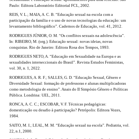
Paulo: Editora Laboratório Editorial FCL, 2002.
REIS, V. L.; MAIA, A. C. B. “Educação sexual na escola com a
participação da família e o uso de novas tecnologias da educação: um
levantamento bibliográfico”. Cadernos de Educação, vol. 41, 2012.
RODRIGUES JÚNIOR, O. M. “Os conflitos sexuais na adolescência”.
In: RIBEIRO, M. (org.). Educação sexual: novas ideias, novas
conquistas. Rio de Janeiro: Editora Rosa dos Tempos, 1993.
RODRIGUES NETO, A. “Educação em Sexualidade na Europa e as
sexualidades interseccionais do Brasil”. Revista Estudos Feministas,
vol. 30, n. 1, 2022.
RODRIGUES, A. R. F.; SALLES, G. D. “Educação Sexual, Gênero e
Diversidade Sexual: formação de professoras e alunas multiplicadoras
como metodologia de ensino”. Anais do II Simpósio Gênero e Políticas
Pública. Londrina: UEL, 2011.
RONCA, A. C. C.; ESCOBAR, V. F. Técnicas pedagógicas:
domesticação ou desafio à participação? Petrópolis: Editora Vozes,
1984.
SAITO, M. I.; LEAL, M. M. “Educação sexual na escola”. Pediatria, vol.
22, n.1, 2000.