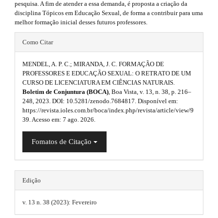
pesquisa. A fim de atender a essa demanda, é proposta a criação da
n
p
disciplina Tópicos em Educação Sexual, de forma a contribuir para uma
_
3
melhor formação inicial desses futuros professores.
c
o
#
.
n
Como Citar
t
#
a
e
MENDEL, A. P. C.; MIRANDA, J. C. FORMAÇÃO DE
p
n
r
PROFESSORES E EDUCAÇÃO SEXUAL: O RETRATO DE UM
t
CURSO DE LICENCIATURA EM CIÊNCIAS NATURAIS.
l
t
#
Boletim de Conjuntura (BOCA)
, Boa Vista, v. 13, n. 38, p. 216–
#
u
248, 2023. DOI: 10.5281/zenodo.7684817. Disponível em:
i
#
https://revista.ioles.com.br/boca/index.php/revista/article/view/9
#
g
c
39. Acesso em: 7 ago. 2026.
p
i
l
l
Fomatos de Citação
u
n
e
g
i
s
.
n
s
.
Edição
m
.
t
t
a
v. 13 n. 38 (2023): Fevereiro
h
h
e