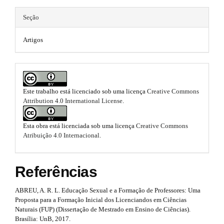
i
m
e
n
Seção
e
m
s
#
.
Artigos
e
b
#
o
s
o
t
.
s
Este trabalho está licenciado sob uma licença
Creative Commons
b
t
Attribution 4.0 International License
.
r
o
a
p
o
Esta obra está licenciada sob uma licença
Creative Commons
3
Atribuição 4.0 Internacional
.
.
t
a
s
c
Referências
c
t
e
s
ABREU, A. R. L. Educação Sexual e a Formação de Professores: Uma
r
s
Proposta para a Formação Inicial dos Licenciandos em Ciências
i
a
Naturais (FUP) (Dissertação de Mestrado em Ensino de Ciências).
b
Brasília: UnB, 2017.