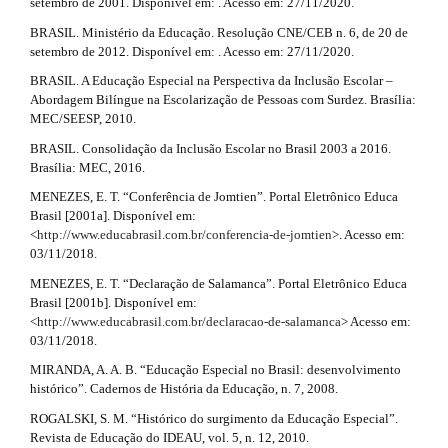
setembro de 2001. Disponível em: . Acesso em: 27/11/2020.
l
#
e
BRASIL. Ministério da Educação. Resolução CNE/CEB n. 6, de 20 de
_
setembro de 2012. Disponível em: . Acesso em: 27/11/2020.
m
BRASIL. A Educação Especial na Perspectiva da Inclusão Escolar –
e
Abordagem Bilíngue na Escolarização de Pessoas com Surdez. Brasília:
n
MEC/SEESP, 2010.
u
.
BRASIL. Consolidação da Inclusão Escolar no Brasil 2003 a 2016.
s
Brasília: MEC, 2016.
i
d
MENEZES, E. T. “Conferência de Jomtien”. Portal Eletrônico Educa
e
Brasil [2001a]. Disponível em:
b
<
http://www.educabrasil.com.br/conferencia-de-jomtien
>. Acesso em:
a
03/11/2018.
r
MENEZES, E. T. “Declaração de Salamanca”. Portal Eletrônico Educa
#
Brasil [2001b]. Disponível em:
#
<
http://www.educabrasil.com.br/declaracao-de-salamanca
> Acesso em:
03/11/2018.
MIRANDA, A. A. B. “Educação Especial no Brasil: desenvolvimento
histórico”. Cadernos de História da Educação, n. 7, 2008.
ROGALSKI, S. M. “Histórico do surgimento da Educação Especial”.
Revista de Educação do IDEAU, vol. 5, n. 12, 2010.