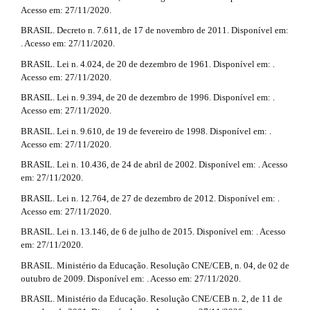
t
Acesso em: 27/11/2020.
m
e
i
BRASIL. Decreto n. 7.611, de 17 de novembro de 2011. Disponível em:
s
. Acesso em: 27/11/2020.
c
.
b
BRASIL. Lei n. 4.024, de 20 de dezembro de 1961. Disponível em: .
l
o
Acesso em: 27/11/2020.
o
e
BRASIL. Lei n. 9.394, de 20 de dezembro de 1996. Disponível em: .
t
Acesso em: 27/11/2020.
s
.
t
BRASIL. Lei n. 9.610, de 19 de fevereiro de 1998. Disponível em: .
d
r
Acesso em: 27/11/2020.
a
e
BRASIL. Lei n. 10.436, de 24 de abril de 2002. Disponível em: . Acesso
p
em: 27/11/2020.
3
t
.
BRASIL. Lei n. 12.764, de 27 de dezembro de 2012. Disponível em: .
a
a
Acesso em: 27/11/2020.
c
BRASIL. Lei n. 13.146, de 6 de julho de 2015. Disponível em: . Acesso
i
c
em: 27/11/2020.
e
l
s
BRASIL. Ministério da Educação. Resolução CNE/CEB, n. 04, de 02 de
s
s
outubro de 2009. Disponível em: . Acesso em: 27/11/2020.
i
BRASIL. Ministério da Educação. Resolução CNE/CEB n. 2, de 11 de
b
#