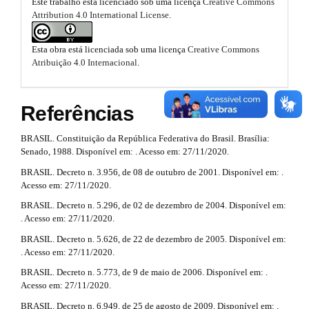
.
Este trabalho está licenciado sob uma licença
Creative Commons
n
r
Attribution 4.0 International License
.
b
_
t
c
o
o
Esta obra está licenciada sob uma licença
Creative Commons
i
n
o
Atribuição 4.0 Internacional
.
t
c
e
t
n
l
Referências
s
t
e
#
t
#
BRASIL. Constituição da República Federativa do Brasil. Brasília:
.
#
Senado, 1988. Disponível em: . Acesso em: 27/11/2020.
r
#
m
BRASIL. Decreto n. 3.956, de 08 de outubro de 2001. Disponível em: .
p
a
Acesso em: 27/11/2020.
l
a
p
u
BRASIL. Decreto n. 5.296, de 02 de dezembro de 2004. Disponível em:
i
g
. Acesso em: 27/11/2020.
3
i
n
BRASIL. Decreto n. 5.626, de 22 de dezembro de 2005. Disponível em:
n
.
. Acesso em: 27/11/2020.
s
#
a
.
BRASIL. Decreto n. 5.773, de 9 de maio de 2006. Disponível em: .
t
#
Acesso em: 27/11/2020.
r
h
BRASIL. Decreto n. 6.949, de 25 de agosto de 2009. Disponível em: .
e