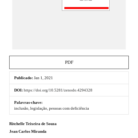
h
e
_
e
m
e
m
n
e
u
.
s
m
a
.
i
b
n
PDF
_
o
n
a
Publicado:
Jan 1, 2021
o
v
i
t
DOI:
https://doi.org/10.5281/zenodo.4294328
g
s
a
Palavras-chave:
t
inclusão, legislação, pessoas com deficiência
t
i
o
r
#
Ritchelle Teixeira de Souza
n
#
a
Jean Carlos Miranda
#
#