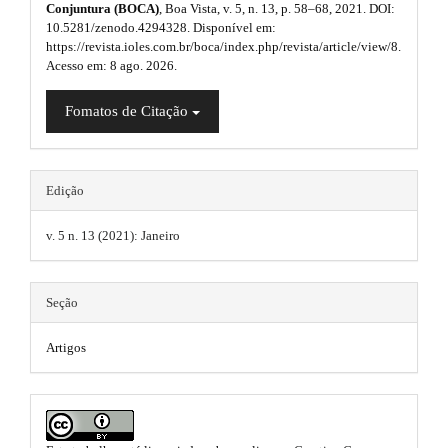
s
r
Conjuntura (BOCA)
, Boa Vista, v. 5, n. 13, p. 58–68, 2021. DOI:
l
a
e
10.5281/zenodo.4294328. Disponível em:
.
p
u
https://revista.ioles.com.br/boca/index.php/revista/article/view/8.
b
3
b
Acesso em: 8 ago. 2026.
.
g
a
a
o
i
Fomatos de Citação
c
r
o
c
n
e
#
t
s
s
#
s
Edição
s
.
i
b
t
v. 5 n. 13 (2021): Janeiro
t
l
r
e
h
_
a
Seção
m
e
e
p
m
n
Artigos
3
u
e
.
.
m
s
a
a
i