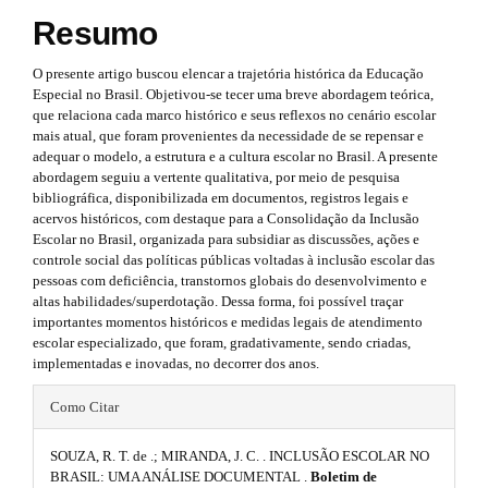
p
#
p
Resumo
#
3
p
l
O presente artigo buscou elencar a trajetória histórica da Educação
l
.
u
Especial no Brasil. Objetivou-se tecer uma breve abordagem teórica,
u
que relaciona cada marco histórico e seus reflexos no cenário escolar
g
a
g
mais atual, que foram provenientes da necessidade de se repensar e
i
r
adequar o modelo, a estrutura e a cultura escolar no Brasil. A presente
n
i
abordagem seguiu a vertente qualitativa, por meio de pesquisa
s
t
n
bibliográfica, disponibilizada em documentos, registros legais e
.
acervos históricos, com destaque para a Consolidação da Inclusão
t
i
s
Escolar no Brasil, organizada para subsidiar as discussões, ações e
h
controle social das políticas públicas voltadas à inclusão escolar das
e
c
.
pessoas com deficiência, transtornos globais do desenvolvimento e
m
l
altas habilidades/superdotação. Dessa forma, foi possível traçar
e
t
importantes momentos históricos e medidas legais de atendimento
s
e
h
escolar especializado, que foram, gradativamente, sendo criadas,
.
implementadas e inovadas, no decorrer dos anos.
b
.
e
o
#
s
o
Como Citar
m
t
#
i
s
e
SOUZA, R. T. de .; MIRANDA, J. C. . INCLUSÃO ESCOLAR NO
p
t
d
BRASIL: UMA ANÁLISE DOCUMENTAL .
Boletim de