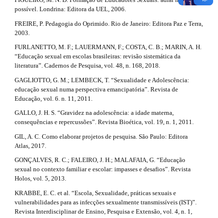
possível. Londrina: Editora da UEL, 2006.
FREIRE, P. Pedagogia do Oprimido. Rio de Janeiro: Editora Paz e Terra,
2003.
FURLANETTO, M. F.; LAUERMANN, F.; COSTA, C. B.; MARIN, A. H.
“Educação sexual em escolas brasileiras: revisão sistemática da
literatura”. Cadernos de Pesquisa, vol. 48, n. 168, 2018.
GAGLIOTTO, G. M.; LEMBECK, T. “Sexualidade e Adolescência:
educação sexual numa perspectiva emancipatória”. Revista de
Educação, vol. 6. n. 11, 2011.
GALLO, J. H. S. “Gravidez na adolescência: a idade materna,
consequências e repercussões”. Revista Bioética, vol. 19, n. 1, 2011.
GIL, A. C. Como elaborar projetos de pesquisa. São Paulo: Editora
Atlas, 2017.
GONÇALVES, R. C.; FALEIRO, J. H.; MALAFAIA, G. “Educação
sexual no contexto familiar e escolar: impasses e desafios”. Revista
Holos, vol. 5, 2013.
KRABBE, E. C. et al. “Escola, Sexualidade, práticas sexuais e
vulnerabilidades para as infecções sexualmente transmissíveis (IST)”.
Revista Interdisciplinar de Ensino, Pesquisa e Extensão, vol. 4, n. 1,