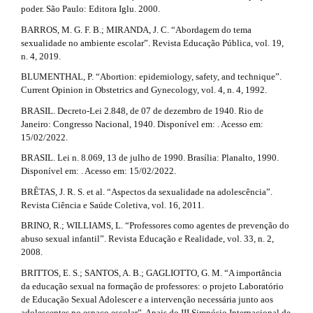
a
poder. São Paulo: Editora Iglu. 2000.
m
r
e
BARROS, M. G. F. B.; MIRANDA, J. C. “Abordagem do tema
s
sexualidade no ambiente escolar”. Revista Educação Pública, vol. 19,
t
.
n. 4, 2019.
b
i
BLUMENTHAL, P. “Abortion: epidemiology, safety, and technique”.
o
Current Opinion in Obstetrics and Gynecology, vol. 4, n. 4, 1992.
c
o
t
BRASIL. Decreto-Lei 2.848, de 07 de dezembro de 1940. Rio de
l
s
Janeiro: Congresso Nacional, 1940. Disponível em: . Acesso em:
t
e
15/02/2022.
r
a
BRASIL. Lei n. 8.069, 13 de julho de 1990. Brasília: Planalto, 1990.
.
p
Disponível em: . Acesso em: 15/02/2022.
d
3
BRÊTAS, J. R. S. et al. “Aspectos da sexualidade na adolescência”.
.
Revista Ciência e Saúde Coletiva, vol. 16, 2011.
e
a
c
BRINO, R.; WILLIAMS, L. “Professores como agentes de prevenção do
t
c
abuso sexual infantil”. Revista Educação e Realidade, vol. 33, n. 2,
e
a
2008.
s
BRITTOS, E. S.; SANTOS, A. B.; GAGLIOTTO, G. M. “A importância
i
s
da educação sexual na formação de professores: o projeto Laboratório
i
l
de Educação Sexual Adolescer e a intervenção necessária junto aos
b
adolescentes no espaço escolar”. Anais do III Simpósio Internacional de