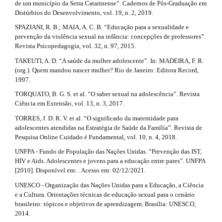
de um município da Serra Catarinense”. Cadernos de Pós-Graduação em
Distúrbios do Desenvolvimento, vol. 19, n. 2, 2019.
SPAZIANI, R. B.; MAIA, A. C. B. “Educação para a sexualidade e
prevenção da violência sexual na infância: concepções de professores”.
Revista Psicopedagogia, vol. 32, n. 97, 2015.
TAKEUTI, A. D. “A saúde da mulher adolescente”. In: MADEIRA, F. R.
(org.). Quem mandou nascer mulher? Rio de Janeiro: Editora Record,
1997.
TORQUATO, B. G. S. et al. “O saber sexual na adolescência”. Revista
Ciência em Extensão, vol. 13, n. 3, 2017.
TORRES, J. D. R. V. et al. “O significado da maternidade para
adolescentes atendidas na Estratégia de Saúde da Família”. Revista de
Pesquisa Online Cuidado é Fundamental, vol. 10, n. 4, 2018.
UNFPA - Fundo de População das Nações Unidas. “Prevenção das IST,
HIV e Aids. Adolescentes e jovens para a educação entre pares”. UNFPA
[2010]. Disponível em: . Acesso em: 02/12/2021.
UNESCO - Organização das Nações Unidas para a Educação, a Ciência
e a Cultura. Orientações técnicas de educação sexual para o cenário
brasileiro: tópicos e objetivos de aprendizagem. Brasília: UNESCO,
2014.