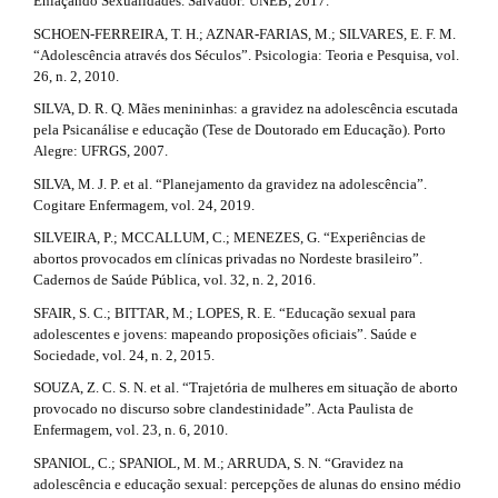
Enlaçando Sexualidades. Salvador: UNEB, 2017.
SCHOEN-FERREIRA, T. H.; AZNAR-FARIAS, M.; SILVARES, E. F. M.
“Adolescência através dos Séculos”. Psicologia: Teoria e Pesquisa, vol.
26, n. 2, 2010.
SILVA, D. R. Q. Mães menininhas: a gravidez na adolescência escutada
pela Psicanálise e educação (Tese de Doutorado em Educação). Porto
Alegre: UFRGS, 2007.
SILVA, M. J. P. et al. “Planejamento da gravidez na adolescência”.
Cogitare Enfermagem, vol. 24, 2019.
SILVEIRA, P.; MCCALLUM, C.; MENEZES, G. “Experiências de
abortos provocados em clínicas privadas no Nordeste brasileiro”.
Cadernos de Saúde Pública, vol. 32, n. 2, 2016.
SFAIR, S. C.; BITTAR, M.; LOPES, R. E. “Educação sexual para
adolescentes e jovens: mapeando proposições oficiais”. Saúde e
Sociedade, vol. 24, n. 2, 2015.
SOUZA, Z. C. S. N. et al. “Trajetória de mulheres em situação de aborto
provocado no discurso sobre clandestinidade”. Acta Paulista de
Enfermagem, vol. 23, n. 6, 2010.
SPANIOL, C.; SPANIOL, M. M.; ARRUDA, S. N. “Gravidez na
adolescência e educação sexual: percepções de alunas do ensino médio