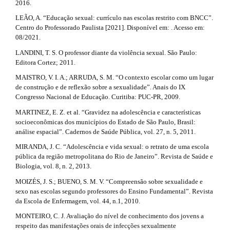
2016.
LEÃO, A. “Educação sexual: currículo nas escolas restrito com BNCC”.
Centro do Professorado Paulista [2021]. Disponível em: . Acesso em:
08/2021.
LANDINI, T. S. O professor diante da violência sexual. São Paulo:
Editora Cortez; 2011.
MAISTRO, V. I. A.; ARRUDA, S. M. “O contexto escolar como um lugar
de construção e de reflexão sobre a sexualidade”. Anais do IX
Congresso Nacional de Educação. Curitiba: PUC-PR, 2009.
MARTINEZ, E. Z. et al. “Gravidez na adolescência e características
socioeconômicas dos municípios do Estado de São Paulo, Brasil:
análise espacial”. Cadernos de Saúde Pública, vol. 27, n. 5, 2011.
MIRANDA, J. C. “Adolescência e vida sexual: o retrato de uma escola
pública da região metropolitana do Rio de Janeiro”. Revista de Saúde e
Biologia, vol. 8, n. 2, 2013.
MOIZÉS, J. S.; BUENO, S. M. V. “Compreensão sobre sexualidade e
sexo nas escolas segundo professores do Ensino Fundamental”. Revista
da Escola de Enfermagem, vol. 44, n.1, 2010.
MONTEIRO, C. J. Avaliação do nível de conhecimento dos jovens a
respeito das manifestações orais de infecções sexualmente