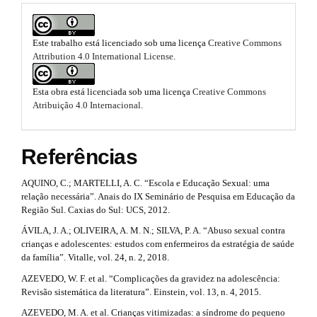
a
n
s
_
r
c
.
Este trabalho está licenciado sob uma licença
Creative Commons
t
o
Attribution 4.0 International License
.
b
n
i
t
o
e
Esta obra está licenciada sob uma licença
Creative Commons
c
n
o
Atribuição 4.0 Internacional
.
t
l
#
t
e
#
Referências
s
#
.
#
t
p
AQUINO, C.; MARTELLI, A. C. “Escola e Educação Sexual: uma
m
l
relação necessária”. Anais do IX Seminário de Pesquisa em Educação da
r
u
a
Região Sul. Caxias do Sul: UCS, 2012.
g
a
ÁVILA, J. A.; OLIVEIRA, A. M. N.; SILVA, P. A. “Abuso sexual contra
i
i
crianças e adolescentes: estudos com enfermeiros da estratégia de saúde
p
n
n
da família”. Vitalle, vol. 24, n. 2, 2018.
s
3
.
AZEVEDO, W. F. et al. “Complicações da gravidez na adolescência:
#
t
.
Revisão sistemática da literatura”. Einstein, vol. 13, n. 4, 2015.
h
#
AZEVEDO, M. A. et al. Crianças vitimizadas: a síndrome do pequeno
e