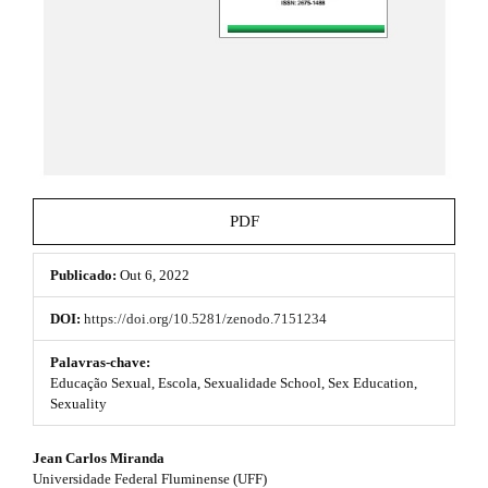
h
e
_
e
m
e
m
n
e
u
.
s
m
a
.
i
b
n
PDF
_
o
n
a
Publicado:
Out 6, 2022
o
v
i
t
DOI:
https://doi.org/10.5281/zenodo.7151234
g
s
a
Palavras-chave:
t
Educação Sexual, Escola, Sexualidade School, Sex Education,
t
i
Sexuality
o
r
n
#
Jean Carlos Miranda
#
a
Universidade Federal Fluminense (UFF)
#