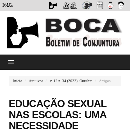
#
T
#
o
p
g
l
g
u
Início
Arquivos
v. 12 n. 34 (2022): Outubro
Artigos
l
g
e
i
n
n
EDUCAÇÃO SEXUAL
a
s
v
.
NAS ESCOLAS: UMA
i
t
g
h
NECESSIDADE
a
e
t
m