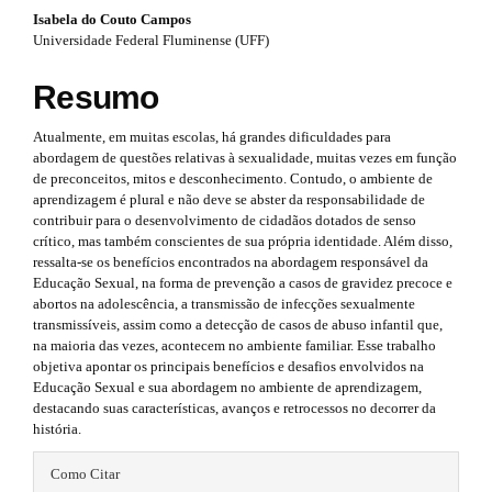
#
p
#
Isabela do Couto Campos
#
p
Universidade Federal Fluminense (UFF)
3
p
l
l
.
Resumo
u
u
g
a
Atualmente, em muitas escolas, há grandes dificuldades para
i
g
r
abordagem de questões relativas à sexualidade, muitas vezes em função
n
de preconceitos, mitos e desconhecimento. Contudo, o ambiente de
s
i
t
aprendizagem é plural e não deve se abster da responsabilidade de
.
n
contribuir para o desenvolvimento de cidadãos dotados de senso
t
i
crítico, mas também conscientes de sua própria identidade. Além disso,
h
s
ressalta-se os benefícios encontrados na abordagem responsável da
e
c
Educação Sexual, na forma de prevenção a casos de gravidez precoce e
m
.
l
abortos na adolescência, a transmissão de infecções sexualmente
e
transmissíveis, assim como a detecção de casos de abuso infantil que,
s
t
e
na maioria das vezes, acontecem no ambiente familiar. Esse trabalho
.
h
objetiva apontar os principais benefícios e desafios envolvidos na
b
.
Educação Sexual e sua abordagem no ambiente de aprendizagem,
o
e
s
destacando suas características, avanços e retrocessos no decorrer da
o
história.
t
m
i
s
#
t
Como Citar
e
d