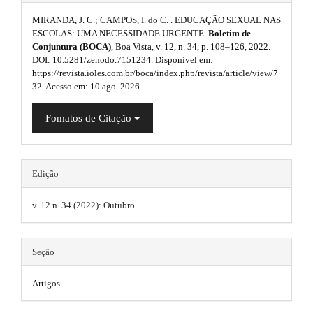
r
#
s
a
e
MIRANDA, J. C.; CAMPOS, I. do C. . EDUCAÇÃO SEXUAL NAS
p
p
ESCOLAS: UMA NECESSIDADE URGENTE.
Boletim de
.
b
3
Conjuntura (BOCA)
, Boa Vista, v. 12, n. 34, p. 108–126, 2022.
l
.
b
DOI: 10.5281/zenodo.7151234. Disponível em:
a
a
u
https://revista.ioles.com.br/boca/index.php/revista/article/view/7
c
o
r
32. Acesso em: 10 ago. 2026.
c
g
o
e
#
i
Fomatos de Citação
s
t
#
s
n
i
s
b
s
l
t
Edição
e
.
r
_
v. 12 n. 34 (2022): Outubro
t
m
a
e
h
n
p
Seção
u
e
3
.
m
m
Artigos
.
a
e
i