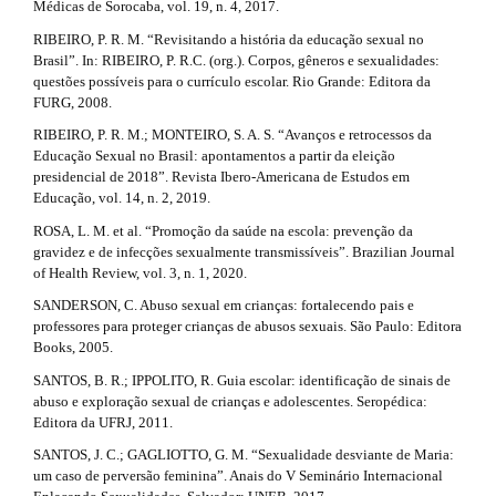
Médicas de Sorocaba, vol. 19, n. 4, 2017.
RIBEIRO, P. R. M. “Revisitando a história da educação sexual no
Brasil”. In: RIBEIRO, P. R.C. (org.). Corpos, gêneros e sexualidades:
questões possíveis para o currículo escolar. Rio Grande: Editora da
FURG, 2008.
RIBEIRO, P. R. M.; MONTEIRO, S. A. S. “Avanços e retrocessos da
Educação Sexual no Brasil: apontamentos a partir da eleição
presidencial de 2018”. Revista Ibero-Americana de Estudos em
Educação, vol. 14, n. 2, 2019.
ROSA, L. M. et al. “Promoção da saúde na escola: prevenção da
gravidez e de infecções sexualmente transmissíveis”. Brazilian Journal
of Health Review, vol. 3, n. 1, 2020.
SANDERSON, C. Abuso sexual em crianças: fortalecendo pais e
professores para proteger crianças de abusos sexuais. São Paulo: Editora
Books, 2005.
SANTOS, B. R.; IPPOLITO, R. Guia escolar: identificação de sinais de
abuso e exploração sexual de crianças e adolescentes. Seropédica:
Editora da UFRJ, 2011.
SANTOS, J. C.; GAGLIOTTO, G. M. “Sexualidade desviante de Maria:
um caso de perversão feminina”. Anais do V Seminário Internacional