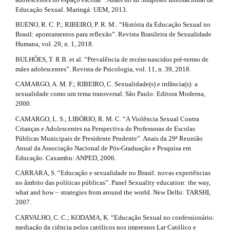
l
s
Educação Sexual. Maringá: UEM, 2013.
e
_
#
BUENO, R. C. P.; RIBEIRO, P. R. M.. “História da Educação Sexual no
m
Brasil: apontamentos para reflexão”. Revista Brasileira de Sexualidade
#
e
Humana, vol. 29, n. 1, 2018.
n
BULHÕES, T. R B. et al. “Prevalência de recém-nascidos pré-termo de
u
mães adolescentes”. Revista de Psicologia, vol. 11, n. 39, 2018.
.
s
CAMARGO, A. M. F.; RIBEIRO, C. Sexualidade(s) e infância(s): a
i
sexualidade como um tema transversal. São Paulo: Editora Moderna,
d
2000.
e
CAMARGO, L. S.; LIBÓRIO, R. M. C. “A Violência Sexual Contra
b
Crianças e Adolescentes na Perspectiva de Professoras de Escolas
a
Públicas Municipais de Presidente Prudente”. Anais da 29ª Reunião
r
Anual da Associação Nacional de Pós-Graduação e Pesquisa em
#
Educação. Caxambu: ANPED, 2006.
#
CARRARA, S. “Educação e sexualidade no Brasil: novas experiências
no âmbito das políticas públicas”. Panel Sexuality education: the way,
what and how – strategies from around the world. New Delhi: TARSHI,
2007.
CARVALHO, C. C.; KODAMA, K. “Educação Sexual no confessionário:
mediação da ciência pelos católicos nos impressos Lar Católico e