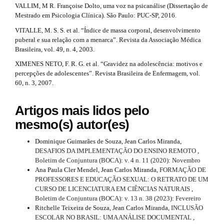
VALLIM, M R. Françoise Dolto, uma voz na psicanálise (Dissertação de
Mestrado em Psicologia Clínica). São Paulo: PUC-SP, 2016.
VITALLE, M. S. S. et al. “Índice de massa corporal, desenvolvimento
puberal e sua relação com a menarca”. Revista da Associação Médica
Brasileira, vol. 49, n. 4, 2003.
XIMENES NETO, F. R. G. et al. “Gravidez na adolescência: motivos e
percepções de adolescentes”. Revista Brasileira de Enfermagem, vol.
60, n. 3, 2007.
Artigos mais lidos pelo
mesmo(s) autor(es)
Dominique Guimarães de Souza, Jean Carlos Miranda,
DESAFIOS DA IMPLEMENTAÇÃO DO ENSINO REMOTO
,
Boletim de Conjuntura (BOCA): v. 4 n. 11 (2020): Novembro
Ana Paula Cler Mendel, Jean Carlos Miranda,
FORMAÇÃO DE
PROFESSORES E EDUCAÇÃO SEXUAL: O RETRATO DE UM
CURSO DE LICENCIATURA EM CIÊNCIAS NATURAIS
,
Boletim de Conjuntura (BOCA): v. 13 n. 38 (2023): Fevereiro
Ritchelle Teixeira de Souza, Jean Carlos Miranda,
INCLUSÃO
ESCOLAR NO BRASIL: UMA ANÁLISE DOCUMENTAL
,