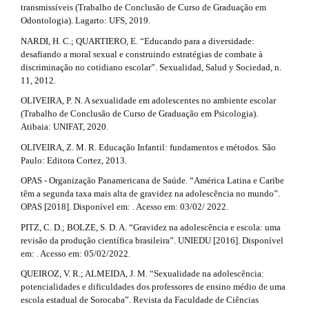
transmissíveis (Trabalho de Conclusão de Curso de Graduação em
Odontologia). Lagarto: UFS, 2019.
NARDI, H. C.; QUARTIERO, E. “Educando para a diversidade:
desafiando a moral sexual e construindo estratégias de combate à
discriminação no cotidiano escolar”. Sexualidad, Salud y Sociedad, n.
11, 2012.
OLIVEIRA, P. N. A sexualidade em adolescentes no ambiente escolar
(Trabalho de Conclusão de Curso de Graduação em Psicologia).
Atibaia: UNIFAT, 2020.
OLIVEIRA, Z. M. R. Educação Infantil: fundamentos e métodos. São
Paulo: Editora Cortez, 2013.
OPAS - Organização Panamericana de Saúde. “América Latina e Caribe
têm a segunda taxa mais alta de gravidez na adolescência no mundo”.
OPAS [2018]. Disponível em: . Acesso em: 03/02/ 2022.
PITZ, C. D.; BOLZE, S. D. A. “Gravidez na adolescência e escola: uma
revisão da produção científica brasileira”. UNIEDU [2016]. Disponível
em: . Acesso em: 05/02/2022.
QUEIROZ, V. R.; ALMEIDA, J. M. “Sexualidade na adolescência:
potencialidades e dificuldades dos professores de ensino médio de uma
escola estadual de Sorocaba”. Revista da Faculdade de Ciências