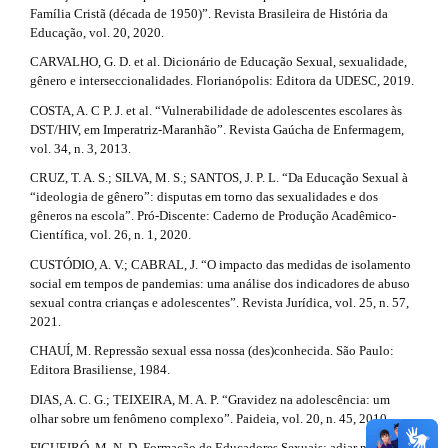
Família Cristã (década de 1950)”. Revista Brasileira de História da
Educação, vol. 20, 2020.
CARVALHO, G. D. et al. Dicionário de Educação Sexual, sexualidade,
gênero e interseccionalidades. Florianópolis: Editora da UDESC, 2019.
COSTA, A. C P. J. et al. “Vulnerabilidade de adolescentes escolares às
DST/HIV, em Imperatriz-Maranhão”. Revista Gaúcha de Enfermagem,
vol. 34, n. 3, 2013.
CRUZ, T. A. S.; SILVA, M. S.; SANTOS, J. P. L. “Da Educação Sexual à
“ideologia de gênero”: disputas em torno das sexualidades e dos
gêneros na escola”. Pró-Discente: Caderno de Produção Acadêmico-
Científica, vol. 26, n. 1, 2020.
CUSTÓDIO, A. V.; CABRAL, J. “O impacto das medidas de isolamento
social em tempos de pandemias: uma análise dos indicadores de abuso
sexual contra crianças e adolescentes”. Revista Jurídica, vol. 25, n. 57,
2021.
CHAUÍ, M. Repressão sexual essa nossa (des)conhecida. São Paulo:
Editora Brasiliense, 1984.
DIAS, A. C. G.; TEIXEIRA, M. A. P. “Gravidez na adolescência: um
olhar sobre um fenômeno complexo”. Paideia, vol. 20, n. 45, 2010.
FIGUEIRÓ, M. N. D. Formação de Educadores Sexuais: adiar não é mais