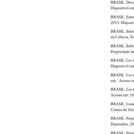
BRASIL. Decret
m
t
Disponível em
e
s
a
BRASIL. Emenda
.
2015. Disponí
i
b
BRASIL. Indic
o
l
da Ciência, T
o
t
BRASIL. Índic
s
s
Propriedade I
t
#
BRASIL. Lei n.
r
#
Disponível em
a
p
BRASIL. Lei n.
3
em: . Acesso 
.
BRASIL. Lei n.
a
Acesso em: 10
c
c
BRASIL. Lista 
e
Contas da Uni
s
BRASIL. Projet
s
Deputados, 20
i
b
BRASIL. Projet