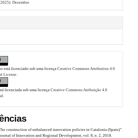
2 (2025): Dezembro
ho está licenciado sob uma licença
Creative Commons Attribution 4.0
al License
.
stá licenciada sob uma licença
Creative Commons Atribuição 4.0
al
.
ências
e construction of unbalanced innovation policies in Catalonia (Spain)”.
Journal of Innovation and Regional Development, vol. 8, n. 2, 2018.