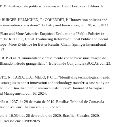
. M. Avaliação de política de inovação. Belo Horizonte: Editora da
 BURGER-HELMCHEN, T.; COHENDET, P. “Innovation policies and
in innovation ecosystems”. Industry and Innovation, vol. 28, n. 5, 2021.
Plato and More Aristotle: Empirical Evaluation of Public Policies in
”. In: KROPI´C, I. et al. Evaluating Reforms of Local Public and Social
rope: More Evidence for Better Results. Cham: Springer International
017.
R. P. et al. “Criminalidade e crescimento econômico: uma relação de
tilizando método grangerliano”. Boletim de Conjuntura (BOCA), vol. 23,
 N.; FARIA, L. A.; MELO, F. C. L. “Identifying technological trends
strategies to boost innovation and technology transfer: a case study on
tfolio of Brazilian public research institutions”. Journal of Aerospace
d Management, vol. 16, 2024.
ão n. 1237, de 29 de maio de 2019. Brasília: Tribunal de Contas da
Disponível em: . Acesso em: 23/09/2025.
o n. 10.534, de 28 de outubro de 2020. Brasília: Planalto, 2020.
: . Acesso em: 10/09/2025.