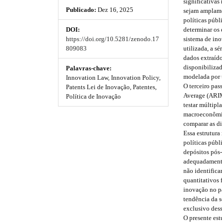
h
h
significativa
e
Publicado:
Dez 16, 2025
sejam amplame
_
e
e
políticas públ
m
determinar os
DOI:
e
m
m
sistema de in
https://doi.org/10.5281/zenodo.17
n
e
e
utilizada, a s
809083
u
dados extraíd
.
s
s
disponibilizad
m
Palavras-chave:
modelada por t
a
Innovation Law, Innovation Policy,
.
.
O terceiro pa
i
Patents Lei de Inovação, Patentes,
Average (ARIM
b
b
n
Política de Inovação
testar múltipl
_
o
o
macroeconômica
n
comparar as di
a
o
o
Essa estrutura
v
políticas públ
i
t
t
depósitos pós‑
g
s
s
adequadamente
a
não identifica
t
t
t
quantitativos
i
inovação no pa
o
r
r
tendência da s
n
exclusivo des
#
a
a
O presente est
#