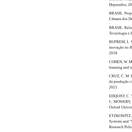
l
Deputados, 20
e
_
BRASIL. Propo
m
Câmara dos De
e
BRASIL. Relat
n
Tecnologia e 
u
.
BUFREM, L. S.
s
inovação no Br
i
2018.
d
COHEN, W. M.;
e
learning and i
b
a
CRUZ, C. M. B
r
da produção ci
#
2021.
#
EDQUIST, C. “
J.; MOWERY, D
Oxford Univers
ETZKOWITZ, H
Systems and “
Research Polic