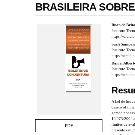
BRASILEIRA SOBRE
e
s
.
b
#
#
Ruan de Brit
o
Instituto Tecn
o
#
#
https://orcid
t
p
p
Sueli Sampai
s
Instituto Tecn
t
l
l
https://orcid
r
a
Daniel Alber
u
u
p
Instituto Tecn
3
g
g
https://orcid
.
i
i
a
Resu
c
n
n
c
A Lei de Inova
e
s
s
desenvolviment
s
gerado por ess
s
.
.
10.973/2004 a 
i
t
t
limites da ava
b
PDF
presente estud
l