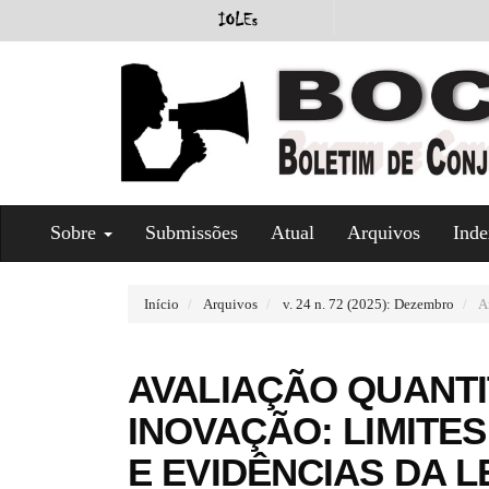
#
Sobre
Submissões
Atual
Arquivos
Inde
#
p
l
u
Início
Arquivos
v. 24 n. 72 (2025): Dezembro
Ar
g
i
n
AVALIAÇÃO QUANTIT
s
.
INOVAÇÃO: LIMITE
t
h
E EVIDÊNCIAS DA 
e
m