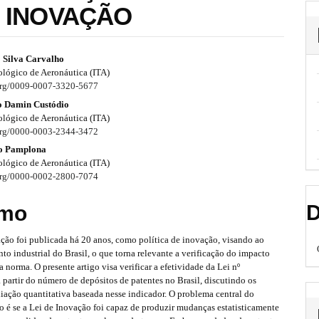
 INOVAÇÃO
o Silva Carvalho
ológico de Aeronáutica (ITA)
.org/0009-0007-3320-5677
o Damin Custódio
ológico de Aeronáutica (ITA)
.org/0000-0003-2344-3472
to Pamplona
ológico de Aeronáutica (ITA)
.org/0000-0002-2800-7074
D
mo
ção foi publicada há 20 anos, como política de inovação, visando ao
o industrial do Brasil, o que torna relevante a verificação do impacto
a norma. O presente artigo visa verificar a efetividade da Lei nº
partir do número de depósitos de patentes no Brasil, discutindo os
liação quantitativa baseada nesse indicador. O problema central do
o é se a Lei de Inovação foi capaz de produzir mudanças estatisticamente