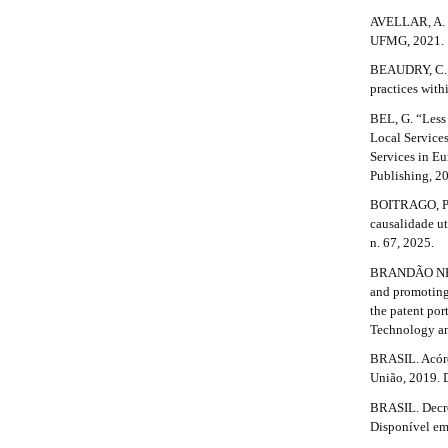
n
a
AVELLAR, A. P
_
UFMG, 2021.
p
c
o
BEAUDRY, C.;
3
n
practices with
t
.
BEL, G. “Less 
e
Local Services
a
n
Services in Eu
t
r
Publishing, 2
#
#
BOITRAGO, P. 
t
#
causalidade u
#
i
n. 67, 2025.
p
BRANDÃO NETO,
c
l
and promoting 
u
l
the patent por
g
Technology an
i
e
n
BRASIL. Acórd
s
.
União, 2019. 
.
d
t
BRASIL. Decret
h
Disponível em
e
e