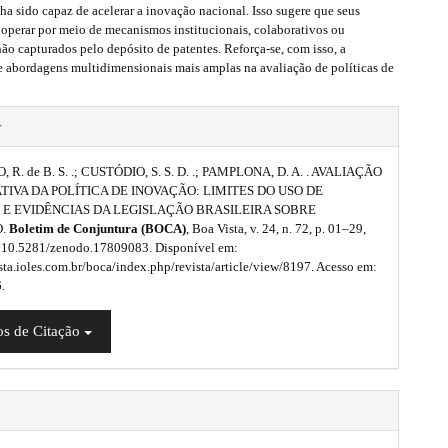
enha sido capaz de acelerar a inovação nacional. Isso sugere que seus
 operar por meio de mecanismos institucionais, colaborativos ou
ão capturados pelo depósito de patentes. Reforça-se, com isso, a
e abordagens multidimensionais mais amplas na avaliação de políticas de
r
R. de B. S. .; CUSTÓDIO, S. S. D. .; PAMPLONA, D. A. . AVALIAÇÃO
TIVA DA POLÍTICA DE INOVAÇÃO: LIMITES DO USO DE
 E EVIDÊNCIAS DA LEGISLAÇÃO BRASILEIRA SOBRE
O.
Boletim de Conjuntura (BOCA)
, Boa Vista, v. 24, n. 72, p. 01–29,
 10.5281/zenodo.17809083. Disponível em:
ista.ioles.com.br/boca/index.php/revista/article/view/8197. Acesso em:
.
s de Citação