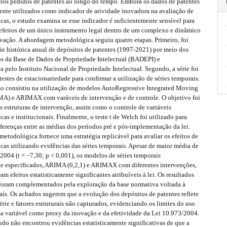
s nos pedidos de patentes ao longo do tempo. Embora os dados de patentes
nte utilizados como indicador de atividade inovadora na avaliação de
icas, o estudo examina se esse indicador é suficientemente sensível para
 efeitos de um único instrumento legal dentro de um complexo e dinâmico
ovação. A abordagem metodológica seguiu quatro etapas. Primeiro, foi
érie histórica anual de depósitos de patentes (1997-2021) por meio dos
os da Base de Dados de Propriedade Intelectual (BADEPI) e
a pelo Instituto Nacional de Propriedade Intelectual. Segundo, a série foi
estes de estacionariedade para confirmar a utilização de séries temporais.
sso consistiu na utilização de modelos AutoRegressive Integrated Moving
A) e ARIMAX com varáveis de intervenção e de controle. O objetivo foi
as estruturas de intervenção, assim como o controle de variáveis
s e institucionais. Finalmente, o teste t de Welch foi utilizado para
ferenças entre as médias dos períodos pré e pós-implementação da lei.
 metodológica fornece uma estratégia replicável para avaliar os efeitos de
icas utilizando evidências das séries temporais. Apesar de maior média de
2004 (t = −7,30; p < 0,001), os modelos de séries temporais
 especificados, ARIMA (0,2,1) e ARIMAX com diferentes intervenções,
ram efeitos estatisticamente significantes atribuíveis à lei. Os resultados
 foram complementados pela exploração da base normativa voltada à
ís. Os achados sugerem que a evolução dos depósitos de patentes reflete
érie e fatores estruturais não capturados, evidenciando os limites do uso
sa variável como proxy da inovação e da efetividade da Lei 10.973/2004.
udo não encontrou evidências estatisticamente significativas de que a