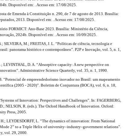
04b. Disponível em: . Acesso em: 17/08/2025.
sta de Emenda à Constituição n. 290, de 7 de agosto de 2013. Brasília:
putados, 2013. Disponível em: . Acesso em: 17/08/2025.
ório FORMICT: Ano-Base 2023. Brasília: Ministério da Ciência,
Inovação, 2024b. Disponível em: . Acesso em: 10/09/2025.
; SILVEIRA, M.; FREITAS, J. L. “Políticas de ciência, tecnologia e
asil: panorama histórico e contemporâneo”. P2P e Inovação, vol. 5, n. 1,
 LEVINTHAL, D. A. “Absorptive capacity: A new perspective on
nnovation”. Administrative Science Quarterly, vol. 35, n. 1, 1990.
. “Potencial de empreendedorismo inovador no Brasil: um mapeamento
entífica (2005 - 2020)”. Boletim de Conjuntura (BOCA), vol. 6, n. 18,
Systems of Innovation: Perspectives and Challenges”. In: FAGERBERG,
.; NELSON, R. (eds.). The Oxford Handbook of Innovation. Oxford:
ity Press, 2005.
.; LEYDESDORFF, L. “The dynamics of innovation: From National
Mode 2” to a Triple Helix of university–industry–government relations”.
y, vol. 29, 2000.