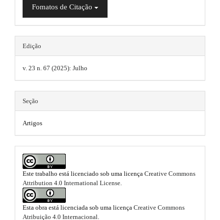
Fomatos de Citação
m
a
s
e
i
s
.
.
n
t
b
Edição
o
#
h
o
v. 23 n. 67 (2025): Julho
t
#
e
s
m
t
Seção
r
e
a
p
Artigos
s
3
.
.
a
b
c
c
o
Este trabalho está licenciado sob uma licença
Creative Commons
e
Attribution 4.0 International License
.
s
o
s
i
t
Esta obra está licenciada sob uma licença
Creative Commons
b
Atribuição 4.0 Internacional
.