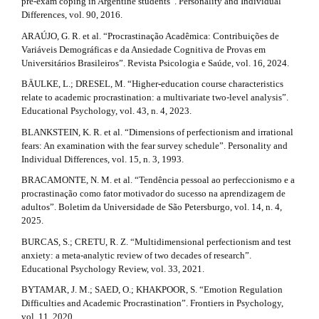
pre-exam coping in Argentine students”. Personality and Individual
.
Differences, vol. 90, 2016.
d
ARAÚJO, G. R. et al. “Procrastinação Acadêmica: Contribuições de
Variáveis Demográficas e da Ansiedade Cognitiva de Provas em
e
Universitários Brasileiros”. Revista Psicologia e Saúde, vol. 16, 2024.
t
BÄULKE, L.; DRESEL, M. “Higher-education course characteristics
relate to academic procrastination: a multivariate two-level analysis”.
a
Educational Psychology, vol. 43, n. 4, 2023.
i
BLANKSTEIN, K. R. et al. “Dimensions of perfectionism and irrational
fears: An examination with the fear survey schedule”. Personality and
l
Individual Differences, vol. 15, n. 3, 1993.
s
BRACAMONTE, N. M. et al. “Tendência pessoal ao perfeccionismo e a
procrastinação como fator motivador do sucesso na aprendizagem de
#
adultos”. Boletim da Universidade de São Petersburgo, vol. 14, n. 4,
2025.
#
BURCAS, S.; CRETU, R. Z. “Multidimensional perfectionism and test
anxiety: a meta-analytic review of two decades of research”.
Educational Psychology Review, vol. 33, 2021.
BYTAMAR, J. M.; SAED, O.; KHAKPOOR, S. “Emotion Regulation
Difficulties and Academic Procrastination”. Frontiers in Psychology,
vol. 11, 2020.