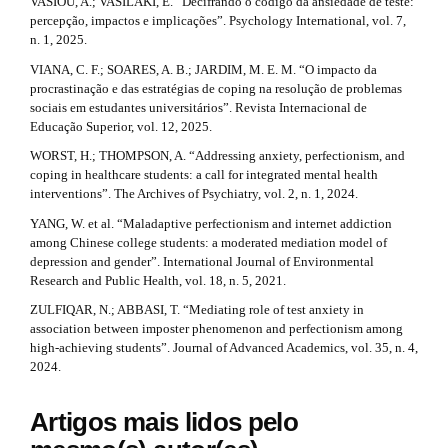
VASIOU, A.; VASILAKI, E. “Decifrando o código da ansiedade de teste:
percepção, impactos e implicações”. Psychology International, vol. 7,
n. 1, 2025.
VIANA, C. F.; SOARES, A. B.; JARDIM, M. E. M. “O impacto da
procrastinação e das estratégias de coping na resolução de problemas
sociais em estudantes universitários”. Revista Internacional de
Educação Superior, vol. 12, 2025.
WORST, H.; THOMPSON, A. “Addressing anxiety, perfectionism, and
coping in healthcare students: a call for integrated mental health
interventions”. The Archives of Psychiatry, vol. 2, n. 1, 2024.
YANG, W. et al. “Maladaptive perfectionism and internet addiction
among Chinese college students: a moderated mediation model of
depression and gender”. International Journal of Environmental
Research and Public Health, vol. 18, n. 5, 2021.
ZULFIQAR, N.; ABBASI, T. “Mediating role of test anxiety in
association between imposter phenomenon and perfectionism among
high-achieving students”. Journal of Advanced Academics, vol. 35, n. 4,
2024.
Artigos mais lidos pelo