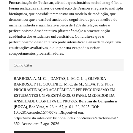
r
n
Procrastinação de Tuckman, além de questionários sociodemográficos.
_
Foram realizadas análises de correlação de Pearson e regressão múltipla
a
c
hierárquica, que possibilitaram testar um modelo de mediação, que
o
demonstrou que a variável ansiedade cognitiva de prova mediou de
p
n
maneira indireta e significativa cerca de 12% da relação entre o
3
t
perfeccionismo desadaptativo (discrepância) e a procrastinação
e
acadêmica dos estudantes universitários. Concluiu-se que o
.
n
perfeccionismo desadaptativo pode intensificar a ansiedade cognitiva
t
em situações avaliativas, o que por sua vez pode suscitar
a
#
comportamentos procrastinadores.
#
r
#
#
Como Citar
t
#
#
p
BARBOSA, A. M. G. .; DANTAS, L. M. G. L. .; OLIVEIRA
i
p
l
BARBOSA, P. H.; COUTINHO, M. C. de M.; SILVA, P. G. N. da.
u
c
PROCRASTINAÇÃO ACADÊMICA E PERFECCIONISMO EM
l
g
ESTUDANTES UNIVERSITÁRIOS: O PAPEL MEDIADOR DA
i
l
u
ANSIEDADE COGNITIVA DE PROVAS.
Boletim de Conjuntura
n
(BOCA)
, Boa Vista, v. 23, n. 67, p. 01–22, 2025. DOI:
e
s
g
10.5281/zenodo.15770079. Disponível em:
.
https://revista.ioles.com.br/boca/index.php/revista/article/view/7
.
i
t
352. Acesso em: 7 ago. 2026.
h
m
n
e