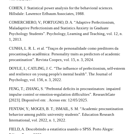
COHEN, J. Statistical power analysis for the behavioral sciences.
Hillsdale: Lawrence Erlbaum Associates, 1988.
COMERCHERO, V.; FORTUGNO, D. A. “Adaptive Perfectionism,
Maladaptive Perfectionism and Statistics Anxiety in Graduate
Psychology Students”. Psychology, Learning and Teaching, vol. 12, n.
1, 2013.
CUNHA, L. R. L. et al. “Traços de personalidade como preditores da
procastinação acadêmica: Personality traits as predictors of academic
procastination”. Revista Coopex, vol. 15, n. 3, 2024.
DOYLE, I.; CATLING, J. C. “The influence of perfectionism, self-esteem
and resilience on young people's mental health”. The Journal of
Psychology, vol. 156, n. 3, 2022.
FENG, T.; ZHANG, S. “Prefrontal deficits in procrastinators: impaired
impulse control or emotion-regulation difficulties”. ResearchGate
[2023]. Disponível em: . Acesso em: 12/05/2025.
FENTAW, Y.; MOGES, B. T.; ISMAIL, S. M. “Academic procrastination
behavior among public university students”. Education Research
International, vol. 2022, n. 1, 2022.
FIELD, A. Descobrindo a estatística usando o SPSS. Porto Alegre: