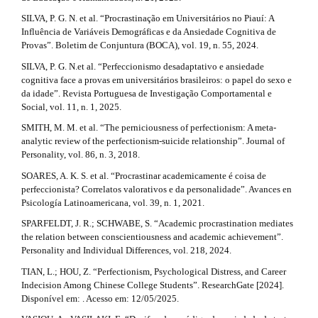
SILVA, P. G. N. et al. “Procrastinação em Universitários no Piauí: A
Influência de Variáveis Demográficas e da Ansiedade Cognitiva de
Provas”. Boletim de Conjuntura (BOCA), vol. 19, n. 55, 2024.
SILVA, P. G. N.et al. “Perfeccionismo desadaptativo e ansiedade
cognitiva face a provas em universitários brasileiros: o papel do sexo e
da idade”. Revista Portuguesa de Investigação Comportamental e
Social, vol. 11, n. 1, 2025.
SMITH, M. M. et al. “The perniciousness of perfectionism: A meta-
analytic review of the perfectionism-suicide relationship”. Journal of
Personality, vol. 86, n. 3, 2018.
SOARES, A. K. S. et al. “Procrastinar academicamente é coisa de
perfeccionista? Correlatos valorativos e da personalidade”. Avances en
Psicología Latinoamericana, vol. 39, n. 1, 2021.
SPARFELDT, J. R.; SCHWABE, S. “Academic procrastination mediates
the relation between conscientiousness and academic achievement”.
Personality and Individual Differences, vol. 218, 2024.
TIAN, L.; HOU, Z. “Perfectionism, Psychological Distress, and Career
Indecision Among Chinese College Students”. ResearchGate [2024].
Disponível em: . Acesso em: 12/05/2025.