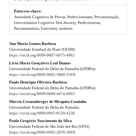
t
#
s
#
Palavras-chave:
p
Ansiedade Cognitiva de Provas, Perfeccionismo, Procrastinação,
t
l
Universitários Cognitive Test Anxiety, Perfectionism,
u
Procrastination, University students
r
g
i
a
#
Ana Maria Gomes Barbosa
n
p
Universidade Estadual do Piauí (UESPI)
s
#
https://orcid.org/0009-0007-6075-4962
.
3
t
p
Lívia Maria Gonçalves Leal Dantas
h
Universidade Federal do Delta do Parnaíba (UFDPar)
.
e
l
https://orcid.org/0009-0002-5800-359X
m
a
Paulo Henrique Oliveira Barbosa
u
e
Universidade Federal do Delta do Parnaíba (UFDPar)
r
s
g
https://orcid.org/0009-0000-4474-4093
.
t
b
Márcio Cronemberger de Mesquita Coutinho
i
o
Universidade Federal do Delta do Parnaíba
i
n
o
https://orcid.org/0009-0003-8529-4238
t
c
Paulo Gregório Nascimento da Silva
s
s
Universidade Federal de São João del-Rei (UFSJ)
l
t
https://orcid.org/0000-0002-2878-309X
.