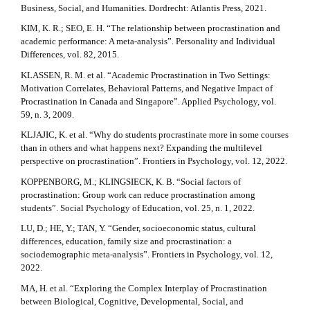
Business, Social, and Humanities. Dordrecht: Atlantis Press, 2021.
KIM, K. R.; SEO, E. H. “The relationship between procrastination and
academic performance: A meta-analysis”. Personality and Individual
Differences, vol. 82, 2015.
KLASSEN, R. M. et al. “Academic Procrastination in Two Settings:
Motivation Correlates, Behavioral Patterns, and Negative Impact of
Procrastination in Canada and Singapore”. Applied Psychology, vol.
59, n. 3, 2009.
KLJAJIC, K. et al. “Why do students procrastinate more in some courses
than in others and what happens next? Expanding the multilevel
perspective on procrastination”. Frontiers in Psychology, vol. 12, 2022.
KOPPENBORG, M.; KLINGSIECK, K. B. “Social factors of
procrastination: Group work can reduce procrastination among
students”. Social Psychology of Education, vol. 25, n. 1, 2022.
LU, D.; HE, Y.; TAN, Y. “Gender, socioeconomic status, cultural
differences, education, family size and procrastination: a
sociodemographic meta-analysis”. Frontiers in Psychology, vol. 12,
2022.
MA, H. et al. “Exploring the Complex Interplay of Procrastination
between Biological, Cognitive, Developmental, Social, and