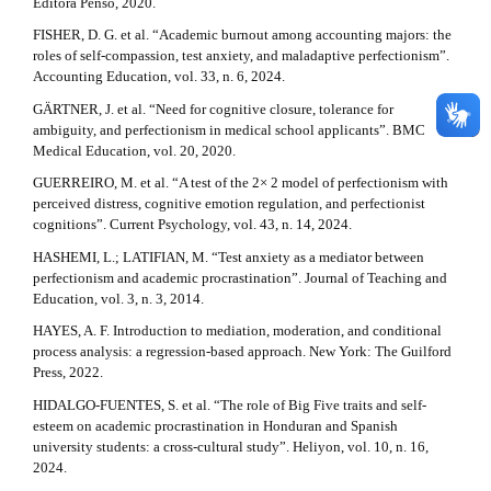
Editora Penso, 2020.
FISHER, D. G. et al. “Academic burnout among accounting majors: the
roles of self-compassion, test anxiety, and maladaptive perfectionism”.
Accounting Education, vol. 33, n. 6, 2024.
GÄRTNER, J. et al. “Need for cognitive closure, tolerance for
ambiguity, and perfectionism in medical school applicants”. BMC
Medical Education, vol. 20, 2020.
GUERREIRO, M. et al. “A test of the 2× 2 model of perfectionism with
perceived distress, cognitive emotion regulation, and perfectionist
cognitions”. Current Psychology, vol. 43, n. 14, 2024.
HASHEMI, L.; LATIFIAN, M. “Test anxiety as a mediator between
perfectionism and academic procrastination”. Journal of Teaching and
Education, vol. 3, n. 3, 2014.
HAYES, A. F. Introduction to mediation, moderation, and conditional
process analysis: a regression-based approach. New York: The Guilford
Press, 2022.
HIDALGO-FUENTES, S. et al. “The role of Big Five traits and self-
esteem on academic procrastination in Honduran and Spanish
university students: a cross-cultural study”. Heliyon, vol. 10, n. 16,
2024.