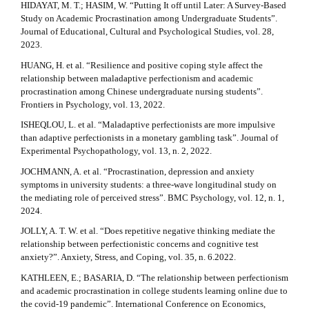
HIDAYAT, M. T.; HASIM, W. “Putting It off until Later: A Survey-Based
Study on Academic Procrastination among Undergraduate Students”.
Journal of Educational, Cultural and Psychological Studies, vol. 28,
2023.
HUANG, H. et al. “Resilience and positive coping style affect the
relationship between maladaptive perfectionism and academic
procrastination among Chinese undergraduate nursing students”.
Frontiers in Psychology, vol. 13, 2022.
ISHEQLOU, L. et al. “Maladaptive perfectionists are more impulsive
than adaptive perfectionists in a monetary gambling task”. Journal of
Experimental Psychopathology, vol. 13, n. 2, 2022.
JOCHMANN, A. et al. “Procrastination, depression and anxiety
symptoms in university students: a three-wave longitudinal study on
the mediating role of perceived stress”. BMC Psychology, vol. 12, n. 1,
2024.
JOLLY, A. T. W. et al. “Does repetitive negative thinking mediate the
relationship between perfectionistic concerns and cognitive test
anxiety?”. Anxiety, Stress, and Coping, vol. 35, n. 6.2022.
KATHLEEN, E.; BASARIA, D. “The relationship between perfectionism
and academic procrastination in college students learning online due to
the covid-19 pandemic”. International Conference on Economics,