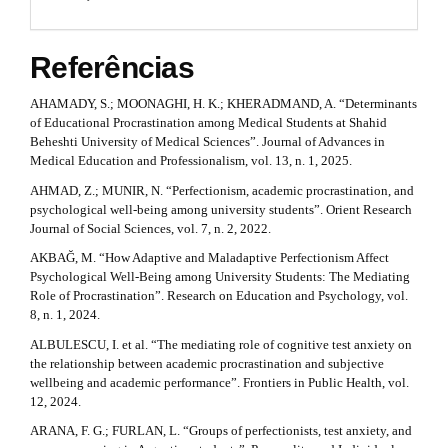
s
l
e
t
_
Referências
m
r
e
n
a
AHAMADY, S.; MOONAGHI, H. K.; KHERADMAND, A. “Determinants
u
of Educational Procrastination among Medical Students at Shahid
p
.
Beheshti University of Medical Sciences”. Journal of Advances in
s
Medical Education and Professionalism, vol. 13, n. 1, 2025.
3
i
AHMAD, Z.; MUNIR, N. “Perfectionism, academic procrastination, and
d
.
psychological well-being among university students”. Orient Research
e
Journal of Social Sciences, vol. 7, n. 2, 2022.
b
a
a
AKBAĞ, M. “How Adaptive and Maladaptive Perfectionism Affect
r
r
Psychological Well-Being among University Students: The Mediating
#
Role of Procrastination”. Research on Education and Psychology, vol.
t
#
8, n. 1, 2024.
i
ALBULESCU, I. et al. “The mediating role of cognitive test anxiety on
the relationship between academic procrastination and subjective
c
wellbeing and academic performance”. Frontiers in Public Health, vol.
l
12, 2024.
ARANA, F. G.; FURLAN, L. “Groups of perfectionists, test anxiety, and
e