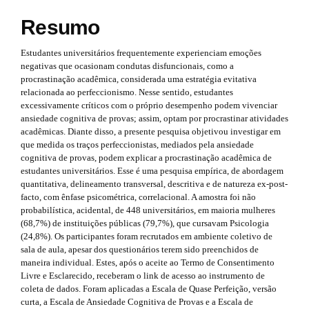
r
e
a
t
Resumo
p
.
h
3
s
.
Estudantes universitários frequentemente experienciam emoções
e
a
negativas que ocasionam condutas disfuncionais, como a
i
c
procrastinação acadêmica, considerada uma estratégia evitativa
m
c
relacionada ao perfeccionismo. Nesse sentido, estudantes
d
e
excessivamente críticos com o próprio desempenho podem vivenciar
e
s
ansiedade cognitiva de provas; assim, optam por procrastinar atividades
e
s
s
acadêmicas. Diante disso, a presente pesquisa objetivou investigar em
b
i
que medida os traços perfeccionistas, mediados pela ansiedade
.
b
cognitiva de provas, podem explicar a procrastinação acadêmica de
a
l
estudantes universitários. Esse é uma pesquisa empírica, de abordagem
b
e
quantitativa, delineamento transversal, descritiva e de natureza ex-post-
r
_
facto, com ênfase psicométrica, correlacional. A amostra foi não
o
m
probabilística, acidental, de 448 universitários, em maioria mulheres
#
o
e
(68,7%) de instituições públicas (79,7%), que cursavam Psicologia
#
n
(24,8%). Os participantes foram recrutados em ambiente coletivo de
t
u
sala de aula, apesar dos questionários terem sido preenchidos de
.
maneira individual. Estes, após o aceite ao Termo de Consentimento
s
m
Livre e Esclarecido, receberam o link de acesso ao instrumento de
a
coleta de dados. Foram aplicadas a Escala de Quase Perfeição, versão
t
i
curta, a Escala de Ansiedade Cognitiva de Provas e a Escala de