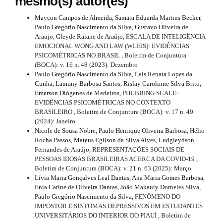
mesmo(s) autor(es)
Maycon Campos de Almeida, Samara Eduarda Martins Becker,
Paulo Gregório Nascimento da Silva, Gustavo Oliveira de
Araujo, Gleyde Raiane de Araújo,
ESCALA DE INTELIGÊNCIA
EMOCIONAL WONG AND LAW (WLEIS): EVIDÊNCIAS
PSICOMÉTRICAS NO BRASIL
,
Boletim de Conjuntura
(BOCA): v. 16 n. 48 (2023): Dezembro
Paulo Gregório Nascimento da Silva, Laís Renata Lopes da
Cunha, Laurany Barbosa Santos, Rislay Carolinne Silva Brito,
Emerson Diógenes de Medeiros,
PHUBBING SCALE:
EVIDÊNCIAS PSICOMÉTRICAS NO CONTEXTO
BRASILEIRO
,
Boletim de Conjuntura (BOCA): v. 17 n. 49
(2024): Janeiro
Nicole de Sousa Nobre, Paulo Henrique Oliveira Barbosa, Hélio
Rocha Passos, Mateus Egilson da Silva Alves, Ludgleydson
Fernandes de Araújo,
REPRESENTAÇÕES SOCIAIS DE
PESSOAS IDOSAS BRASILEIRAS ACERCA DA COVID-19
,
Boletim de Conjuntura (BOCA): v. 21 n. 63 (2025): Março
Lívia Maria Gonçalves Leal Dantas, Ana Maria Gomes Barbosa,
Enia Carine de Oliveira Dantas, João Makauly Dorneles Silva,
Paulo Gregório Nascimento da Silva,
FENÔMENO DO
IMPOSTOR E SINTOMAS DEPRESSIVOS EM ESTUDANTES
UNIVERSITÁRIOS DO INTERIOR DO PIAUÍ
,
Boletim de