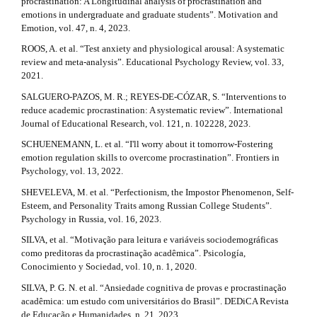
procrastination: A Longitudinal analysis of procrastination and
emotions in undergraduate and graduate students”. Motivation and
Emotion, vol. 47, n. 4, 2023.
ROOS, A. et al. “Test anxiety and physiological arousal: A systematic
review and meta-analysis”. Educational Psychology Review, vol. 33,
2021.
SALGUERO-PAZOS, M. R.; REYES-DE-CÓZAR, S. “Interventions to
reduce academic procrastination: A systematic review”. International
Journal of Educational Research, vol. 121, n. 102228, 2023.
SCHUENEMANN, L. et al. “I'll worry about it tomorrow-Fostering
emotion regulation skills to overcome procrastination”. Frontiers in
Psychology, vol. 13, 2022.
SHEVELEVA, M. et al. “Perfectionism, the Impostor Phenomenon, Self-
Esteem, and Personality Traits among Russian College Students”.
Psychology in Russia, vol. 16, 2023.
SILVA, et al. “Motivação para leitura e variáveis sociodemográficas
como preditoras da procrastinação acadêmica”. Psicología,
Conocimiento y Sociedad, vol. 10, n. 1, 2020.
SILVA, P. G. N. et al. “Ansiedade cognitiva de provas e procrastinação
acadêmica: um estudo com universitários do Brasil”. DEDiCA Revista
de Educação e Humanidades, n. 21, 2023.