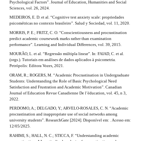
Psychological Factors”. Journal of Education, Humanities and Social
Sciences, vol. 26, 2024.
MEDEIROS, E. D. et al. “Cognitive test anxiety scale: propriedades
psicométricas no contexto brasileiro”. Salud y Sociedad, vol. 11, 2020.
MORRIS, P. E.; FRITZ, C. O. “Conscientiousness and procrastination
predict academic coursework marks rather than examination
performance”. Learning and Individual Differences, vol. 39, 2015.
MOURÃO, L. et al. “Regressão múltipla linear”. In: FAIAD, C. et al.
(orgs.). Tutoriais em análises de dados aplicados à psicometria.
Petrópolis: Editora Vozes, 2021.
ORAM, R.; ROGERS, M. “Academic Procrastination in Undergraduate
Students: Understanding the Role of Basic Psychological Need
Satisfaction and Frustration and Academic Motivation”. Canadian
Journal of Education Revue Canadienne De l’éducation, vol. 45, n 3,
2022.
PERDOMO, A.; DELGADO, Y.; ARVELO-ROSALES, C. N. “Academic
procrastination and inappropriate use of social networks among
university students”. ResearchGate [2024]. Disponível em: . Acesso em:
12/05/2025.
RAHIMI, S.; HALL, N. C.; STICCA, F. “Understanding academic