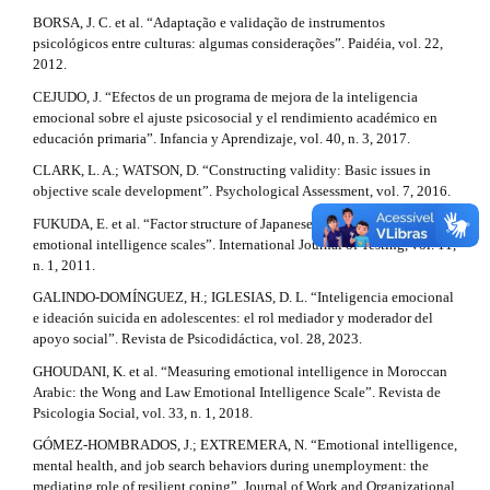
t
l
BORSA, J. C. et al. “Adaptação e validação de instrumentos
e
i
psicológicos entre culturas: algumas considerações”. Paidéia, vol. 22,
_
2012.
c
m
e
CEJUDO, J. “Efectos de un programa de mejora de la inteligencia
l
n
emocional sobre el ajuste psicosocial y el rendimiento académico en
u
educación primaria”. Infancia y Aprendizaje, vol. 40, n. 3, 2017.
e
.
CLARK, L. A.; WATSON, D. “Constructing validity: Basic issues in
s
.
objective scale development”. Psychological Assessment, vol. 7, 2016.
i
d
d
FUKUDA, E. et al. “Factor structure of Japanese versions of two
e
emotional intelligence scales”. International Journal of Testing, vol. 11,
e
b
n. 1, 2011.
a
t
r
GALINDO-DOMÍNGUEZ, H.; IGLESIAS, D. L. “Inteligencia emocional
#
e ideación suicida en adolescentes: el rol mediador y moderador del
a
#
apoyo social”. Revista de Psicodidáctica, vol. 28, 2023.
i
GHOUDANI, K. et al. “Measuring emotional intelligence in Moroccan
l
Arabic: the Wong and Law Emotional Intelligence Scale”. Revista de
Psicologia Social, vol. 33, n. 1, 2018.
s
GÓMEZ-HOMBRADOS, J.; EXTREMERA, N. “Emotional intelligence,
#
mental health, and job search behaviors during unemployment: the
mediating role of resilient coping”. Journal of Work and Organizational