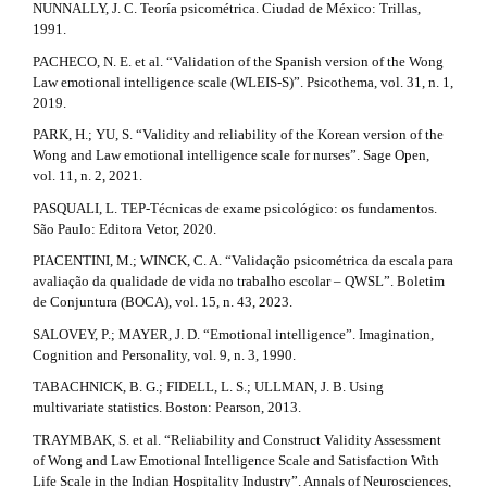
NUNNALLY, J. C. Teoría psicométrica. Ciudad de México: Trillas,
1991.
PACHECO, N. E. et al. “Validation of the Spanish version of the Wong
Law emotional intelligence scale (WLEIS-S)”. Psicothema, vol. 31, n. 1,
2019.
PARK, H.; YU, S. “Validity and reliability of the Korean version of the
Wong and Law emotional intelligence scale for nurses”. Sage Open,
vol. 11, n. 2, 2021.
PASQUALI, L. TEP-Técnicas de exame psicológico: os fundamentos.
São Paulo: Editora Vetor, 2020.
PIACENTINI, M.; WINCK, C. A. “Validação psicométrica da escala para
avaliação da qualidade de vida no trabalho escolar – QWSL”. Boletim
de Conjuntura (BOCA), vol. 15, n. 43, 2023.
SALOVEY, P.; MAYER, J. D. “Emotional intelligence”. Imagination,
Cognition and Personality, vol. 9, n. 3, 1990.
TABACHNICK, B. G.; FIDELL, L. S.; ULLMAN, J. B. Using
multivariate statistics. Boston: Pearson, 2013.
TRAYMBAK, S. et al. “Reliability and Construct Validity Assessment
of Wong and Law Emotional Intelligence Scale and Satisfaction With
Life Scale in the Indian Hospitality Industry”. Annals of Neurosciences,