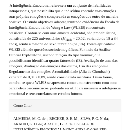
h
r
.
A Inteligência Emocional refere-se a um conjunto de habilidades
a
e
s
intrapessoais, que possibilita que o indivíduo controle suas emoções
p
suas próprias emoções e compreenda as emoções dos outro de maneira
3
m
i
positiva. O estudo objetivou adaptar, reunindo evidências da Escala de
.
Inteligência Emocional de Wong e Law (WLEIS) em contexto
a
e
d
brasileiro. Contou-se com uma amostra acidental, não probabilística,
c
s
constituída de 225 universitários (
M
= 20,52; variando de 18 a 34
c
e
idade
anos), sendo a maioria do sexo feminino (61,3%). Foram aplicados o
e
.
b
WLEIS além de questões sociodemográficas. Por meio da Análise
s
Fatorial Exploratória, usando rotação do tipo varimax, que
s
b
a
possibilitaram identificar quatro fatores de (IE): Avaliação de uma das
i
emoções, Avaliação das emoções dos outros, Uso das emoções e
b
o
r
Regulamento das emoções. A confiabilidade (Alfa de Chonbach)
l
o
variaram de 0,81 a 0,89, sendo considerada meritória. Dessa forma,
e
#
conclui-se que a WLEIS se apresenta como um instrumento com bons
_
t
#
parâmetros psicométricos, podendo ser útil para mensurar a inteligência
m
emocional e seus correlatos em estudos futuros.
e
s
n
#
u
t
Como Citar
.
#
r
m
ALMEIDA, M. C. de .; BECKER, S. E. M.; SILVA, P. G. N. da;
p
a
a
ARAUJO, G. O. de; ARAÚJO, G. R. de. ESCALA DE
i
INTELIGÊNCIA EMOCIONAL WONG AND LAW (WLEIS):