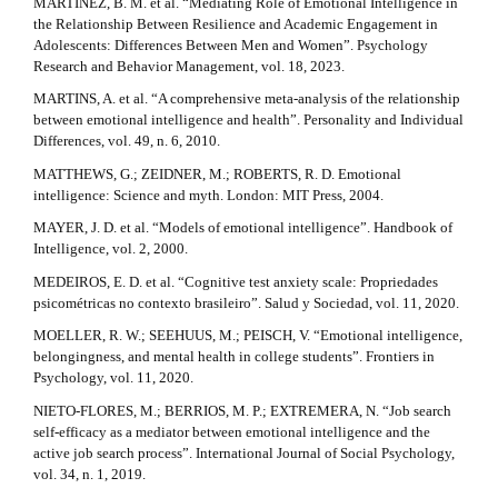
MARTÍNEZ, B. M. et al. “Mediating Role of Emotional Intelligence in
the Relationship Between Resilience and Academic Engagement in
Adolescents: Differences Between Men and Women”. Psychology
Research and Behavior Management, vol. 18, 2023.
MARTINS, A. et al. “A comprehensive meta-analysis of the relationship
between emotional intelligence and health”. Personality and Individual
Differences, vol. 49, n. 6, 2010.
MATTHEWS, G.; ZEIDNER, M.; ROBERTS, R. D. Emotional
intelligence: Science and myth. London: MIT Press, 2004.
MAYER, J. D. et al. “Models of emotional intelligence”. Handbook of
Intelligence, vol. 2, 2000.
MEDEIROS, E. D. et al. “Cognitive test anxiety scale: Propriedades
psicométricas no contexto brasileiro”. Salud y Sociedad, vol. 11, 2020.
MOELLER, R. W.; SEEHUUS, M.; PEISCH, V. “Emotional intelligence,
belongingness, and mental health in college students”. Frontiers in
Psychology, vol. 11, 2020.
NIETO-FLORES, M.; BERRIOS, M. P.; EXTREMERA, N. “Job search
self-efficacy as a mediator between emotional intelligence and the
active job search process”. International Journal of Social Psychology,
vol. 34, n. 1, 2019.