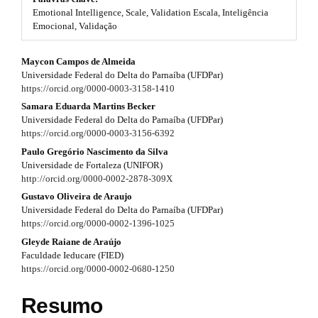
#
Emotional Intelligence, Scale, Validation Escala, Inteligência
t
#
Emocional, Validação
p
r
l
#
Maycon Campos de Almeida
u
a
Universidade Federal do Delta do Parnaíba (UFDPar)
g
#
p
https://orcid.org/0000-0003-3158-1410
i
n
p
Samara Eduarda Martins Becker
3
s
Universidade Federal do Delta do Parnaíba (UFDPar)
.
l
https://orcid.org/0000-0003-3156-6392
.
t
Paulo Gregório Nascimento da Silva
u
h
a
Universidade de Fortaleza (UNIFOR)
e
g
http://orcid.org/0000-0002-2878-309X
r
m
Gustavo Oliveira de Araujo
e
i
t
Universidade Federal do Delta do Parnaíba (UFDPar)
s
n
https://orcid.org/0000-0002-1396-1025
.
i
b
Gleyde Raiane de Araújo
s
o
c
Faculdade Ieducare (FIED)
o
https://orcid.org/0000-0002-0680-1250
.
l
t
s
t
e
Resumo
t