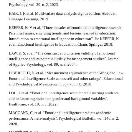
#
Psychology, vol. 39, n. 2, 2023.
HAIR, J. F. et al. Multivariate data analysis eighth edition. Abdover:
Cengage Learning, 2019.
KEEFER, K. V. et al. “Three decades of emotional intelligence research:
Perennial issues, emerging trends, and lessons learned in education:
Introduction to emotional intelligence in education”. In: KEEFER, K.
et al. Emotional Intelligence in Education. Cham: Springer, 2018.
LAW, K. S. et al. “The construct and criterion validity of emotional
intelligence and its potential utility for management studies”. Journal
of Applied Psychology, vol. 89, n. 3, 2004.
LIBBRECHT, N. et al. “Measurement equivalence of the Wong and Law
Emotional Intelligence Scale across self and other ratings”. Educational
and Psychological Measurement, vol. 70, n. 6, 2010.
LOU, J. et al. “Emotional intelligence scale for male nursing students
and its latent regression on gender and background variables”.
Healthcare, vol. 10, n. 5, 2022.
MACCANN, C. et al. “Emotional intelligence predicts academic
performance: A meta-analysis". Psychological Bulletin, vol. 146, n. 2,
2020.