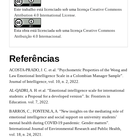
i
b
m
n
Este trabalho está licenciado sob uma licença
Creative Commons
e
o
Attribution 4.0 International License
.
s
#
.
o
b
#
Esta obra está licenciada sob uma licença
Creative Commons
o
t
Atribuição 4.0 Internacional
.
o
s
t
s
t
Referências
t
r
r
a
ACOSTA-PRADO, J. C. et al. “Psychometric Properties of the Wong and
p
a
Law Emotional Intelligence Scale in a Colombian Manager Sample”.
3
Journal of Intelligence, vol. 10, n. 2, 2022.
p
.
AL-QADRI, A. H. et al. “Emotional intelligence scale for international
a
3
students: a Proposal for a developed version”. In: Frontiers in
c
Education. vol. 7, 2022.
c
.
e
BARROS, C.; FONTENLA, A. “New insights on the mediating role of
s
a
emotional intelligence and social support on university students’
s
mental health during COVID-19 pandemic: Gender matters”.
r
i
International Journal of Environmental Research and Public Health,
b
vol. 18, n. 24, 2021.