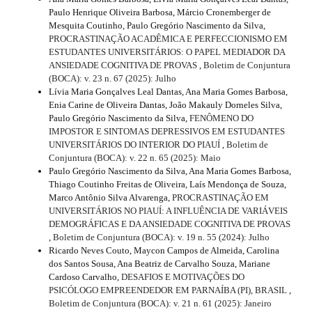
Paulo Henrique Oliveira Barbosa, Márcio Cronemberger de
Mesquita Coutinho, Paulo Gregório Nascimento da Silva,
PROCRASTINAÇÃO ACADÊMICA E PERFECCIONISMO EM
ESTUDANTES UNIVERSITÁRIOS: O PAPEL MEDIADOR DA
ANSIEDADE COGNITIVA DE PROVAS
,
Boletim de Conjuntura
(BOCA): v. 23 n. 67 (2025): Julho
Lívia Maria Gonçalves Leal Dantas, Ana Maria Gomes Barbosa,
Enia Carine de Oliveira Dantas, João Makauly Dorneles Silva,
Paulo Gregório Nascimento da Silva,
FENÔMENO DO
IMPOSTOR E SINTOMAS DEPRESSIVOS EM ESTUDANTES
UNIVERSITÁRIOS DO INTERIOR DO PIAUÍ
,
Boletim de
Conjuntura (BOCA): v. 22 n. 65 (2025): Maio
Paulo Gregório Nascimento da Silva, Ana Maria Gomes Barbosa,
Thiago Coutinho Freitas de Oliveira, Laís Mendonça de Souza,
Marco Antônio Silva Alvarenga,
PROCRASTINAÇÃO EM
UNIVERSITÁRIOS NO PIAUÍ: A INFLUÊNCIA DE VARIÁVEIS
DEMOGRÁFICAS E DA ANSIEDADE COGNITIVA DE PROVAS
,
Boletim de Conjuntura (BOCA): v. 19 n. 55 (2024): Julho
Ricardo Neves Couto, Maycon Campos de Almeida, Carolina
dos Santos Sousa, Ana Beatriz de Carvalho Souza, Mariane
Cardoso Carvalho,
DESAFIOS E MOTIVAÇÕES DO
PSICÓLOGO EMPREENDEDOR EM PARNAÍBA (PI), BRASIL
,
Boletim de Conjuntura (BOCA): v. 21 n. 61 (2025): Janeiro