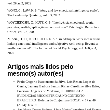
vol. 29, n. 2, 2022.
WONG, C.; LAW, K. S. “Wong and law emotional intelligence scale”.
The Leadership Quarterly, vol. 13, 2002.
WOYCIEKOSKI, C.; HUTZ, C. S. “Inteligência emocional: teoria,
pesquisa, medida, aplicações e controvérsias”. Psicologia: Reflexão e
Crítica, vol. 22, 2009.
ZHANG, H.; LI, R.; SCHUTTE, N. S. “Friendship network mechanisms
linking emotional intelligence and subjective well-being: Beyond a
mediation model”. The Journal of Social Psychology, vol. 160, n. 4,
2020.
Artigos mais lidos pelo
mesmo(s) autor(es)
Paulo Gregório Nascimento da Silva, Laís Renata Lopes da
Cunha, Laurany Barbosa Santos, Rislay Carolinne Silva Brito,
Emerson Diógenes de Medeiros,
PHUBBING SCALE:
EVIDÊNCIAS PSICOMÉTRICAS NO CONTEXTO
BRASILEIRO
,
Boletim de Conjuntura (BOCA): v. 17 n. 49
(2024): Janeiro
Ana Maria Gomes Barbosa, Lívia Maria Gonçalves Leal Dantas,