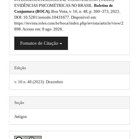
l
n
p
EVIDÊNCIAS PSICOMÉTRICAS NO BRASIL.
Boletim de
_
u
Conjuntura (BOCA)
, Boa Vista, v. 16, n. 48, p. 360–373, 2023.
3
c
DOI: 10.5281/zenodo.10431677. Disponível em:
o
g
https://revista.ioles.com.br/boca/index.php/revista/article/view/2
.
n
898. Acesso em: 8 ago. 2026.
i
t
a
e
n
Fomatos de Citação
n
r
t
s
t
#
#
.
i
#
Edição
t
#
c
p
v. 16 n. 48 (2023): Dezembro
h
l
l
u
e
e
g
m
Seção
i
.
n
e
s
m
Artigos
.
s
t
a
h
.
e