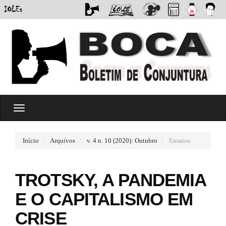
#
T
#
o
p
g
l
g
u
Início
Arquivos
v. 4 n. 10 (2020): Outubro
Ensaios
l
g
e
i
n
n
TROTSKY, A PANDEMIA
a
s
v
.
E O CAPITALISMO EM
i
t
g
h
CRISE
a
e
t
m