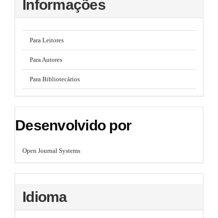
Informações
l
e
_
m
e
Para Leitores
n
u
Para Autores
.
s
Para Bibliotecários
i
d
e
b
Desenvolvido por
a
r
#
#
Open Journal Systems
Idioma