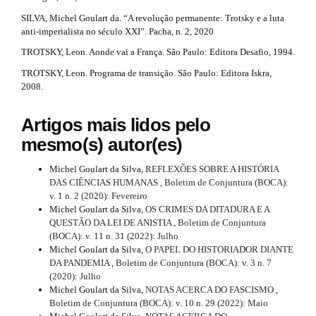
r
n
p
t
SILVA, Michel Goulart da. “A revolução permanente: Trotsky e a luta
_
anti-imperialista no século XXI”. Pacha, n. 2, 2020
c
3
i
o
TROTSKY, Leon. Aonde vai a França. São Paulo: Editora Desafio, 1994.
.
n
c
t
TROTSKY, Leon. Programa de transição. São Paulo: Editora Iskra,
a
e
2008.
l
n
r
e
t
Artigos mais lidos pelo
#
t
.
mesmo(s) autor(es)
#
i
#
m
#
Michel Goulart da Silva,
REFLEXÕES SOBRE A HISTÓRIA
c
p
a
DAS CIÊNCIAS HUMANAS
,
Boletim de Conjuntura (BOCA):
l
v. 1 n. 2 (2020): Fevereiro
l
i
u
Michel Goulart da Silva,
OS CRIMES DA DITADURA E A
g
e
QUESTÃO DA LEI DE ANISTIA
,
Boletim de Conjuntura
n
i
(BOCA): v. 11 n. 31 (2022): Julho
.
n
Michel Goulart da Silva,
O PAPEL DO HISTORIADOR DIANTE
#
s
DA PANDEMIA
,
Boletim de Conjuntura (BOCA): v. 3 n. 7
d
.
#
(2020): Julho
t
Michel Goulart da Silva,
NOTAS ACERCA DO FASCISMO
,
e
h
Boletim de Conjuntura (BOCA): v. 10 n. 29 (2022): Maio
e