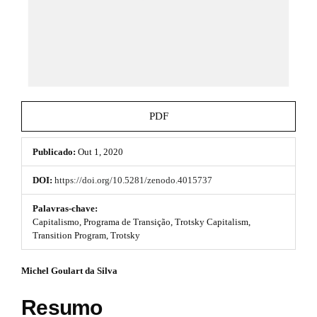
e
_
m
m
e
e
n
s
u
.
.
m
b
a
PDF
i
o
n
_
Publicado:
Out 1, 2020
o
n
a
t
DOI:
https://doi.org/10.5281/zenodo.4015737
v
s
i
Palavras-chave:
g
Capitalismo, Programa de Transição, Trotsky Capitalism,
t
a
Transition Program, Trotsky
t
r
i
#
Michel Goulart da Silva
o
a
n
#
p
#
Resumo
#