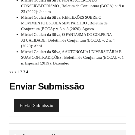
t
Michel Goulart da Silva,
NOTAS ACERCA DO
m
CONSERVADORISMO
,
Boletim de Conjuntura (BOCA): v. 9 n.
a
e
25 (2022): Janeiro
s
Michel Goulart da Silva,
REFLEXÕES SOBRE O
i
.
MOVIMENTO ESCOLA SEM PARTIDO
,
Boletim de
b
Conjuntura (BOCA): v. 3 n. 8 (2020): Agosto
l
o
Michel Goulart da Silva,
O FANTASMA DO GOLPE NA
s
o
ATUALIDADE
,
Boletim de Conjuntura (BOCA): v. 2 n. 4
t
(2020): Abril
#
s
Michel Goulart da Silva,
A AUTONOMIA UNIVERSITÁRIA E
t
SUAS CONTRADIÇÕES
,
Boletim de Conjuntura (BOCA): v. 1
#
r
n. Especial (2019): Dezembro
a
<<
<
1
2
3
4
p
3
Enviar Submissão
.
a
c
c
Enviar Submissão
e
s
s
i
b