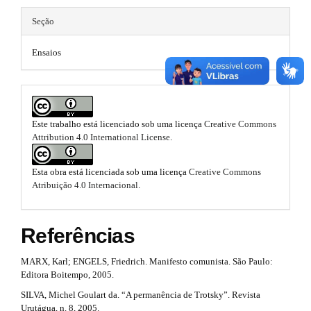
r
h
.
b
a
Seção
e
p
b
a
3
m
Ensaios
.
o
r
a
e
o
c
#
c
s
t
#
e
.
s
s
Este trabalho está licenciado sob uma licença
Creative Commons
s
Attribution 4.0 International License
.
b
i
t
b
o
r
l
Esta obra está licenciada sob uma licença
Creative Commons
e
o
Atribuição 4.0 Internacional
.
a
_
t
m
p
e
Referências
s
3
n
u
t
.
MARX, Karl; ENGELS, Friedrich. Manifesto comunista. São Paulo:
.
Editora Boitempo, 2005.
r
m
a
a
SILVA, Michel Goulart da. “A permanência de Trotsky”. Revista
a
i
Urutágua, n. 8, 2005.