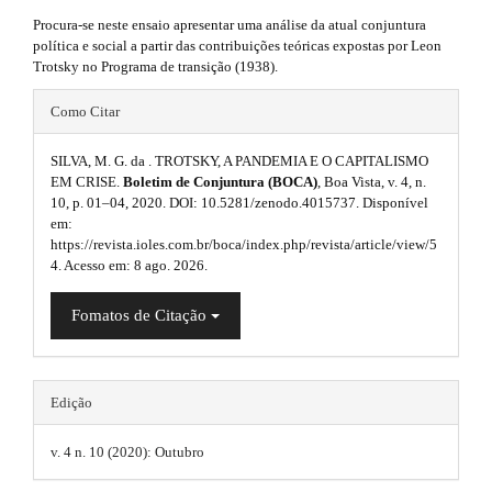
p
3
#
Procura-se neste ensaio apresentar uma análise da atual conjuntura
#
l
.
política e social a partir das contribuições teóricas expostas por Leon
p
Trotsky no Programa de transição (1938).
u
l
a
u
#
g
Como Citar
r
g
#
i
i
t
n
SILVA, M. G. da . TROTSKY, A PANDEMIA E O CAPITALISMO
p
n
s
EM CRISE.
Boletim de Conjuntura (BOCA)
, Boa Vista, v. 4, n.
i
.
10, p. 01–04, 2020. DOI: 10.5281/zenodo.4015737. Disponível
l
s
t
c
em:
u
h
https://revista.ioles.com.br/boca/index.php/revista/article/view/5
.
l
e
4. Acesso em: 8 ago. 2026.
g
m
t
e
e
i
Fomatos de Citação
h
s
.
.
n
e
s
b
s
o
m
Edição
i
o
.
t
e
d
s
v. 4 n. 10 (2020): Outubro
t
s
t
e