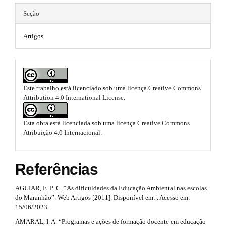
3
n
e
Seção
_
.
m
c
o
Artigos
a
e
n
t
r
s
e
t
n
.
t
i
Este trabalho está licenciado sob uma licença
Creative Commons
b
#
Attribution 4.0 International License
.
#
c
o
#
#
l
o
Esta obra está licenciada sob uma licença
Creative Commons
p
Atribuição 4.0 Internacional
.
e
l
t
u
.
s
g
Referências
i
m
t
n
s
a
AGUIAR, E. P. C. “As dificuldades da Educação Ambiental nas escolas
r
.
do Maranhão”. Web Artigos [2011]. Disponível em: . Acesso em:
i
t
a
15/06/2023.
h
n
AMARAL, I. A. “Programas e ações de formação docente em educação
e