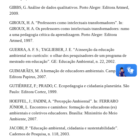
GIBBS, G. Análise de dados qualitativos. Porto Alegre: Editora Artmed,
2009.
GIROUX, H. A. “Professores como intelectuais transformadores”. In:
GIROUX, H. A. Os professores como intelectuais transformadores: rumo
a uma pedagogia crítica da aprendizagem. Porto Alegre: Editora
Artmed, 1997.
GUERRA, A. F. S.; TAGLIEBER, J. E. “A inserção da educação
ambiental no currículo: o olhar dos pesquisadores de um programa de
mestrado em educação”. GE: Educação Ambiental, n. 22, 2002.
GUIMARÃES, M. A formação de educadores ambientais. Campinas:
Editora Papirus, 2007.
GUTIÉRREZ, F.; PRADO, C. Ecopedagogia e cidadania planetária. São
Paulo: Editora Cortez, 1999.
HOEFFEL, J.; FADINI, A. “Percepção Ambiental”. In: FERRARO
JÚNIOR, L. Encontros e caminhos: formação de educadoras (es)
ambientais e coletivos educadores. Brasília: Ministério do Meio
Ambiente, 2007.
JACOBI, P. “Educação ambiental, cidadania e sustentabilidade”.
Cadernos de Pesquisa, n. 118, 2003.