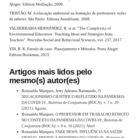
Alegre: Editora Mediação, 2006.
TRISTÃO, M. A educação ambiental na formação de professores: redes
de saberes. São Paulo: Editora Annablume. 2008.
VALDERRAMA-HERNÁNDEZ, R. et al. “The Complexity of
Environmental Education: Teaching Ideas and Strategies from
Teachers”. Procedia-Social and Behavioral Sciences, vol. 237, 2017.
YIN, R. K. Estudo de caso: Planejamento e Métodos. Porto Alegre:
Editora Bookman, 2015.
Artigos mais lidos pelo
mesmo(s) autor(es)
Ronualdo Marques, Jerry Adriano Raimundo,
O
NEGACIONISMO CIENTÍFICO REFLETIDO NA PANDEMIA
DA COVID-19
,
Boletim de Conjuntura (BOCA): v. 7 n. 20
(2021): Agosto
Ronualdo Marques,
O PROFESSOR EM TRABALHO REMOTO
NO CONTEXTO DA PANDEMIA DA COVID-19
,
Boletim de
Conjuntura (BOCA): v. 6 n. 16 (2021): Abril
Ronualdo Marques,
FAKE NEWS: INFLUÊNCIA NA SAÚDE
MENTAL FRENTE À PANDEMIA DA COVID-19
,
Boletim de