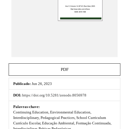
t
e
_
h
m
e
e
n
u
m
.
e
m
a
s
i
n
.
_
b
n
PDF
a
o
v
i
Publicado:
Jun 26, 2023
o
g
a
t
DOI:
https://doi.org/10.5281/zenodo.8056978
t
s
i
Palavras-chave:
o
Continuing Education, Environmental Education,
t
n
Interdisciplinary, Pedagogical Practices, School Curriculum
#
Currículo Escolar, Educação Ambiental, Formação Continuada,
r
#
Interdisciplinar, Práticas Pedagógicas