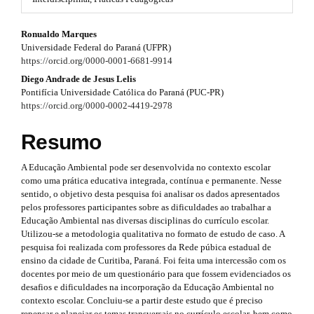
#
a
#
#
p
Ronualdo Marques
p
Universidade Federal do Paraná (UFPR)
l
#
3
https://orcid.org/0000-0001-6681-9914
u
g
p
Diego Andrade de Jesus Lelis
.
i
Pontifícia Universidade Católica do Paraná (PUC-PR)
n
l
a
https://orcid.org/0000-0002-4419-2978
s
u
r
.
Resumo
t
g
t
h
A Educação Ambiental pode ser desenvolvida no contexto escolar
e
i
i
como uma prática educativa integrada, contínua e permanente. Nesse
m
n
sentido, o objetivo desta pesquisa foi analisar os dados apresentados
e
c
pelos professores participantes sobre as dificuldades ao trabalhar a
s
s
l
Educação Ambiental nas diversas disciplinas do currículo escolar.
.
Utilizou-se a metodologia qualitativa no formato de estudo de caso. A
b
.
e
pesquisa foi realizada com professores da Rede púbica estadual de
o
ensino da cidade de Curitiba, Paraná. Foi feita uma intercessão com os
o
t
.
docentes por meio de um questionário para que fossem evidenciados os
t
h
s
desafios e dificuldades na incorporação da Educação Ambiental no
s
contexto escolar. Concluiu-se a partir deste estudo que é preciso
t
repensar e planejar os temas transversais no currículo escolar, bem como