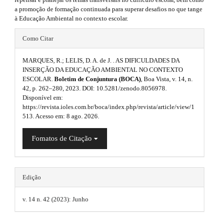
e
i
r
a promoção de formação continuada para superar desafios no que tange
a
m
d
à Educação Ambiental no contexto escolar.
p
3
e
e
#
.
Como Citar
s
b
a
#
c
MARQUES, R.; LELIS, D. A. de J. . AS DIFICULDADES DA
.
a
p
c
INSERÇÃO DA EDUCAÇÃO AMBIENTAL NO CONTEXTO
e
b
r
ESCOLAR.
Boletim de Conjuntura (BOCA)
, Boa Vista, v. 14, n.
l
s
42, p. 262–280, 2023. DOI: 10.5281/zenodo.8056978.
s
o
#
u
Disponível em:
i
https://revista.ioles.com.br/boca/index.php/revista/article/view/1
o
#
b
g
513. Acesso em: 8 ago. 2026.
l
t
i
e
Fomatos de Citação
_
s
n
m
e
t
s
n
r
u
.
Edição
.
a
t
m
v. 14 n. 42 (2023): Junho
a
p
h
i