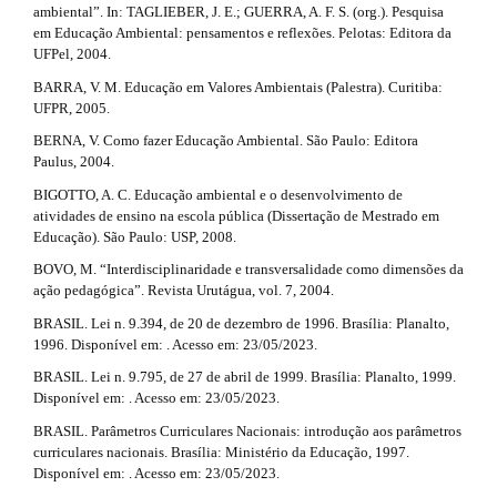
p
ambiental”. In: TAGLIEBER, J. E.; GUERRA, A. F. S. (org.). Pesquisa
m
#
3
em Educação Ambiental: pensamentos e reflexões. Pelotas: Editora da
e
UFPel, 2004.
s
#
.
.
BARRA, V. M. Educação em Valores Ambientais (Palestra). Curitiba:
b
a
UFPR, 2005.
o
r
BERNA, V. Como fazer Educação Ambiental. São Paulo: Editora
o
Paulus, 2004.
t
t
s
BIGOTTO, A. C. Educação ambiental e o desenvolvimento de
t
i
atividades de ensino na escola pública (Dissertação de Mestrado em
r
Educação). São Paulo: USP, 2008.
c
a
BOVO, M. “Interdisciplinaridade e transversalidade como dimensões da
p
l
ação pedagógica”. Revista Urutágua, vol. 7, 2004.
3
.
e
BRASIL. Lei n. 9.394, de 20 de dezembro de 1996. Brasília: Planalto,
a
1996. Disponível em: . Acesso em: 23/05/2023.
c
.
c
BRASIL. Lei n. 9.795, de 27 de abril de 1999. Brasília: Planalto, 1999.
d
e
Disponível em: . Acesso em: 23/05/2023.
s
BRASIL. Parâmetros Curriculares Nacionais: introdução aos parâmetros
e
s
curriculares nacionais. Brasília: Ministério da Educação, 1997.
i
t
Disponível em: . Acesso em: 23/05/2023.
b