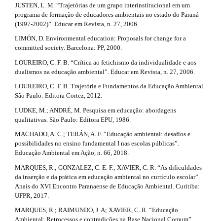
JUSTEN, L. M. “Trajetórias de um grupo interinstitucional em um
programa de formação de educadores ambientais no estado do Paraná
(1997-2002)”. Educar em Revista, n. 27, 2006.
LIMÓN, D. Environmental education: Proposals for change for a
committed society. Barcelona: PP, 2000.
LOUREIRO, C. F. B. “Crítica ao fetichismo da individualidade e aos
dualismos na educação ambiental”. Educar em Revista, n. 27, 2006.
LOUREIRO, C. F. B. Trajetória e Fundamentos da Educação Ambiental.
São Paulo: Editora Cortez, 2012.
LUDKE, M.; ANDRÉ, M. Pesquisa em educação: abordagens
qualitativas. São Paulo: Editora EPU, 1986.
MACHADO, A. C.; TERÁN, A. F. “Educação ambiental: desafios e
possibilidades no ensino fundamental I nas escolas públicas”.
Educação Ambiental em Ação, n. 66, 2018.
MARQUES, R.; GONZALEZ, C. E. F.; XAVIER, C. R. “As dificuldades
da inserção e da prática em educação ambiental no currículo escolar”.
Anais do XVI Encontro Paranaense de Educação Ambiental. Curitiba:
UFPR, 2017.
MARQUES, R.; RAIMUNDO, J. A; XAVIER, C. R. “Educação
Ambiental: Retrocessos e contradições na Base Nacional Comum”.