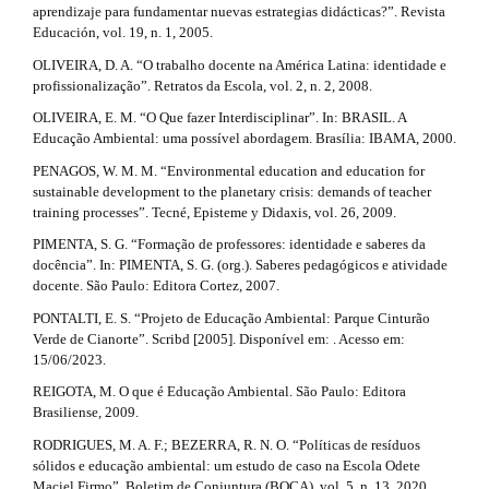
aprendizaje para fundamentar nuevas estrategias didácticas?”. Revista
Educación, vol. 19, n. 1, 2005.
OLIVEIRA, D. A. “O trabalho docente na América Latina: identidade e
profissionalização”. Retratos da Escola, vol. 2, n. 2, 2008.
OLIVEIRA, E. M. “O Que fazer Interdisciplinar”. In: BRASIL. A
Educação Ambiental: uma possível abordagem. Brasília: IBAMA, 2000.
PENAGOS, W. M. M. “Environmental education and education for
sustainable development to the planetary crisis: demands of teacher
training processes”. Tecné, Episteme y Didaxis, vol. 26, 2009.
PIMENTA, S. G. “Formação de professores: identidade e saberes da
docência”. In: PIMENTA, S. G. (org.). Saberes pedagógicos e atividade
docente. São Paulo: Editora Cortez, 2007.
PONTALTI, E. S. “Projeto de Educação Ambiental: Parque Cinturão
Verde de Cianorte”. Scribd [2005]. Disponível em: . Acesso em:
15/06/2023.
REIGOTA, M. O que é Educação Ambiental. São Paulo: Editora
Brasiliense, 2009.
RODRIGUES, M. A. F.; BEZERRA, R. N. O. “Políticas de resíduos
sólidos e educação ambiental: um estudo de caso na Escola Odete
Maciel Firmo”. Boletim de Conjuntura (BOCA), vol. 5, n. 13, 2020.