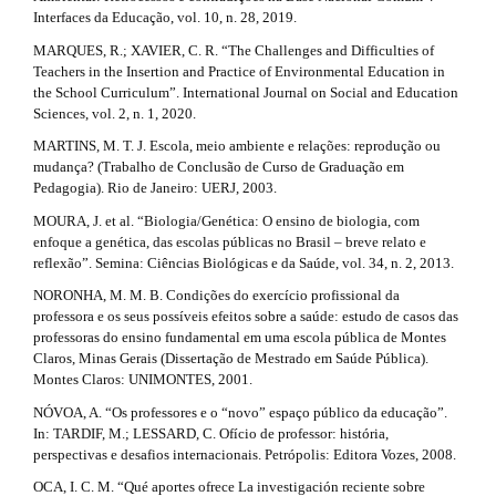
Interfaces da Educação, vol. 10, n. 28, 2019.
MARQUES, R.; XAVIER, C. R. “The Challenges and Difficulties of
Teachers in the Insertion and Practice of Environmental Education in
the School Curriculum”. International Journal on Social and Education
Sciences, vol. 2, n. 1, 2020.
MARTINS, M. T. J. Escola, meio ambiente e relações: reprodução ou
mudança? (Trabalho de Conclusão de Curso de Graduação em
Pedagogia). Rio de Janeiro: UERJ, 2003.
MOURA, J. et al. “Biologia/Genética: O ensino de biologia, com
enfoque a genética, das escolas públicas no Brasil – breve relato e
reflexão”. Semina: Ciências Biológicas e da Saúde, vol. 34, n. 2, 2013.
NORONHA, M. M. B. Condições do exercício profissional da
professora e os seus possíveis efeitos sobre a saúde: estudo de casos das
professoras do ensino fundamental em uma escola pública de Montes
Claros, Minas Gerais (Dissertação de Mestrado em Saúde Pública).
Montes Claros: UNIMONTES, 2001.
NÓVOA, A. “Os professores e o “novo” espaço público da educação”.
In: TARDIF, M.; LESSARD, C. Ofício de professor: história,
perspectivas e desafios internacionais. Petrópolis: Editora Vozes, 2008.
OCA, I. C. M. “Qué aportes ofrece La investigación reciente sobre