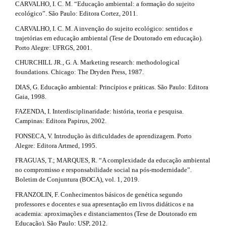
l
a
CARVALHO, I. C. M. “Educação ambiental: a formação do sujeito
e
ecológico”. São Paulo: Editora Cortez, 2011.
i
_
CARVALHO, I. C. M. A invenção do sujeito ecológico: sentidos e
m
l
trajetórias em educação ambiental (Tese de Doutorado em educação).
e
Porto Alegre: UFRGS, 2001.
n
s
u
CHURCHILL JR., G. A. Marketing research: methodological
.
#
foundations. Chicago: The Dryden Press, 1987.
s
#
DIAS, G. Educação ambiental: Princípios e práticas. São Paulo: Editora
i
Gaia, 1998.
d
e
FAZENDA, I. Interdisciplinaridade: história, teoria e pesquisa.
b
Campinas: Editora Papirus, 2002.
a
FONSECA, V. Introdução às dificuldades de aprendizagem. Porto
r
Alegre: Editora Artmed, 1995.
#
#
FRAGUAS, T.; MARQUES, R. “A complexidade da educação ambiental
no compromisso e responsabilidade social na pós-modernidade”.
Boletim de Conjuntura (BOCA), vol. 1, 2019.
FRANZOLIN, F. Conhecimentos básicos de genética segundo
professores e docentes e sua apresentação em livros didáticos e na
academia: aproximações e distanciamentos (Tese de Doutorado em
Educação). São Paulo: USP, 2012.