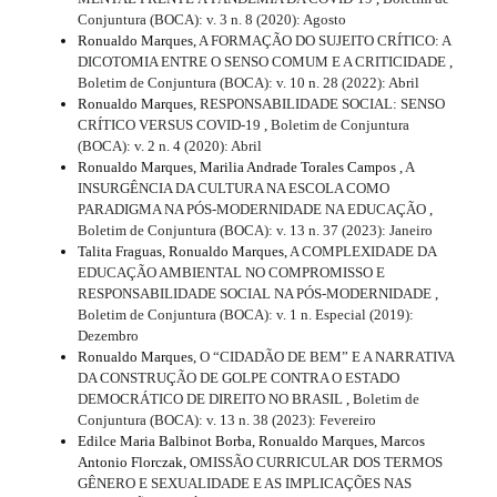
Conjuntura (BOCA): v. 3 n. 8 (2020): Agosto
Ronualdo Marques,
A FORMAÇÃO DO SUJEITO CRÍTICO: A
DICOTOMIA ENTRE O SENSO COMUM E A CRITICIDADE
,
Boletim de Conjuntura (BOCA): v. 10 n. 28 (2022): Abril
Ronualdo Marques,
RESPONSABILIDADE SOCIAL: SENSO
CRÍTICO VERSUS COVID-19
,
Boletim de Conjuntura
(BOCA): v. 2 n. 4 (2020): Abril
Ronualdo Marques, Marilia Andrade Torales Campos ,
A
INSURGÊNCIA DA CULTURA NA ESCOLA COMO
PARADIGMA NA PÓS-MODERNIDADE NA EDUCAÇÃO
,
Boletim de Conjuntura (BOCA): v. 13 n. 37 (2023): Janeiro
Talita Fraguas, Ronualdo Marques,
A COMPLEXIDADE DA
EDUCAÇÃO AMBIENTAL NO COMPROMISSO E
RESPONSABILIDADE SOCIAL NA PÓS-MODERNIDADE
,
Boletim de Conjuntura (BOCA): v. 1 n. Especial (2019):
Dezembro
Ronualdo Marques,
O “CIDADÃO DE BEM” E A NARRATIVA
DA CONSTRUÇÃO DE GOLPE CONTRA O ESTADO
DEMOCRÁTICO DE DIREITO NO BRASIL
,
Boletim de
Conjuntura (BOCA): v. 13 n. 38 (2023): Fevereiro
Edilce Maria Balbinot Borba, Ronualdo Marques, Marcos
Antonio Florczak,
OMISSÃO CURRICULAR DOS TERMOS
GÊNERO E SEXUALIDADE E AS IMPLICAÇÕES NAS