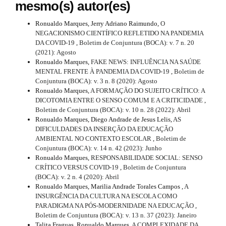
mesmo(s) autor(es)
Ronualdo Marques, Jerry Adriano Raimundo,
O
NEGACIONISMO CIENTÍFICO REFLETIDO NA PANDEMIA
DA COVID-19
,
Boletim de Conjuntura (BOCA): v. 7 n. 20
(2021): Agosto
Ronualdo Marques,
FAKE NEWS: INFLUÊNCIA NA SAÚDE
MENTAL FRENTE À PANDEMIA DA COVID-19
,
Boletim de
Conjuntura (BOCA): v. 3 n. 8 (2020): Agosto
Ronualdo Marques,
A FORMAÇÃO DO SUJEITO CRÍTICO: A
DICOTOMIA ENTRE O SENSO COMUM E A CRITICIDADE
,
Boletim de Conjuntura (BOCA): v. 10 n. 28 (2022): Abril
Ronualdo Marques, Diego Andrade de Jesus Lelis,
AS
DIFICULDADES DA INSERÇÃO DA EDUCAÇÃO
AMBIENTAL NO CONTEXTO ESCOLAR
,
Boletim de
Conjuntura (BOCA): v. 14 n. 42 (2023): Junho
Ronualdo Marques,
RESPONSABILIDADE SOCIAL: SENSO
CRÍTICO VERSUS COVID-19
,
Boletim de Conjuntura
(BOCA): v. 2 n. 4 (2020): Abril
Ronualdo Marques, Marilia Andrade Torales Campos ,
A
INSURGÊNCIA DA CULTURA NA ESCOLA COMO
PARADIGMA NA PÓS-MODERNIDADE NA EDUCAÇÃO
,
Boletim de Conjuntura (BOCA): v. 13 n. 37 (2023): Janeiro
Talita Fraguas, Ronualdo Marques,
A COMPLEXIDADE DA