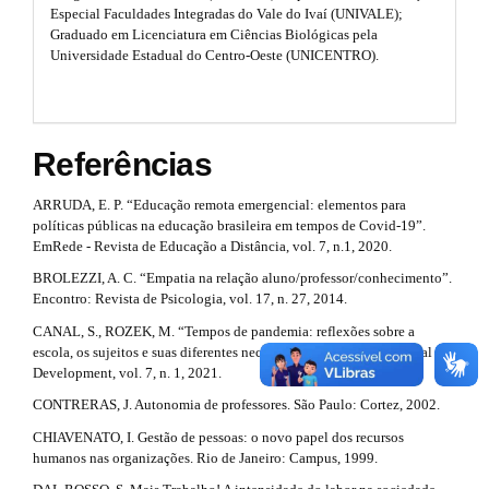
Especial Faculdades Integradas do Vale do Ivaí (UNIVALE);
i
m
#
Graduado em Licenciatura em Ciências Biológicas pela
e
c
Universidade Estadual do Centro-Oeste (UNICENTRO).
s
.
l
b
o
e
o
Referências
.
t
s
d
t
ARRUDA, E. P. “Educação remota emergencial: elementos para
r
políticas públicas na educação brasileira em tempos de Covid-19”.
e
a
EmRede - Revista de Educação a Distância, vol. 7, n.1, 2020.
p
t
BROLEZZI, A. C. “Empatia na relação aluno/professor/conhecimento”.
3
Encontro: Revista de Psicologia, vol. 17, n. 27, 2014.
a
.
a
CANAL, S., ROZEK, M. “Tempos de pandemia: reflexões sobre a
i
c
escola, os sujeitos e suas diferentes necessidades”. Brazilian Journal of
c
Development, vol. 7, n. 1, 2021.
l
e
CONTRERAS, J. Autonomia de professores. São Paulo: Cortez, 2002.
s
s
s
CHIAVENATO, I. Gestão de pessoas: o novo papel dos recursos
#
i
humanos nas organizações. Rio de Janeiro: Campus, 1999.
b