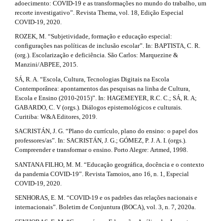
adoecimento: COVID-19 e as transformações no mundo do trabalho, um
recorte investigativo”. Revista Thema, vol. 18, Edição Especial
COVID-19, 2020.
ROZEK, M. “Subjetividade, formação e educação especial:
configurações nas políticas de inclusão escolar”. In: BAPTISTA, C. R.
(org.). Escolarização e deficiência. São Carlos: Marquezine &
Manzini/ABPEE, 2015.
SÁ, R. A. “Escola, Cultura, Tecnologias Digitais na Escola
Contemporânea: apontamentos das pesquisas na linha de Cultura,
Escola e Ensino (2010-2015)”. In: HAGEMEYER, R.C. C.; SÁ, R. A;
GABARDO, C. V (orgs.). Diálogos epistemológicos e culturais.
Curitiba: W&A Editores, 2019.
SACRISTÁN, J. G. “Plano do currículo, plano do ensino: o papel dos
professores/as”. In: SACRISTÁN, J. G.; GÓMEZ, P. J. A. I. (orgs.).
Compreender e transformar o ensino. Porto Alegre: Artmed, 1998.
SANTANA FILHO, M. M. “Educação geográfica, docência e o contexto
da pandemia COVID-19”. Revista Tamoios, ano 16, n. 1, Especial
COVID-19, 2020.
SENHORAS, E. M. “COVID-19 e os padrões das relações nacionais e
internacionais”. Boletim de Conjuntura (BOCA), vol. 3, n. 7, 2020a.