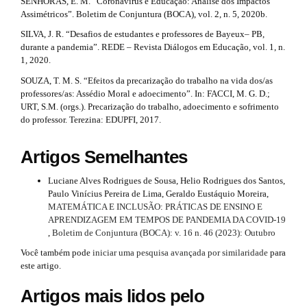
SENHORAS, E. M. “Coronavírus e Educação: Análise dos Impactos
Assimétricos”. Boletim de Conjuntura (BOCA), vol. 2, n. 5, 2020b.
SILVA, J. R. “Desafios de estudantes e professores de Bayeux– PB,
durante a pandemia”. REDE – Revista Diálogos em Educação, vol. 1, n.
1, 2020.
SOUZA, T. M. S. “Efeitos da precarização do trabalho na vida dos/as
professores/as: Assédio Moral e adoecimento”. In: FACCI, M. G. D.;
URT, S.M. (orgs.). Precarização do trabalho, adoecimento e sofrimento
do professor. Terezina: EDUPFI, 2017.
Artigos Semelhantes
Luciane Alves Rodrigues de Sousa, Helio Rodrigues dos Santos,
Paulo Vinícius Pereira de Lima, Geraldo Eustáquio Moreira,
MATEMÁTICA E INCLUSÃO: PRÁTICAS DE ENSINO E
APRENDIZAGEM EM TEMPOS DE PANDEMIA DA COVID-19
,
Boletim de Conjuntura (BOCA): v. 16 n. 46 (2023): Outubro
Você também pode
iniciar uma pesquisa avançada por similaridade
para
este artigo.
Artigos mais lidos pelo