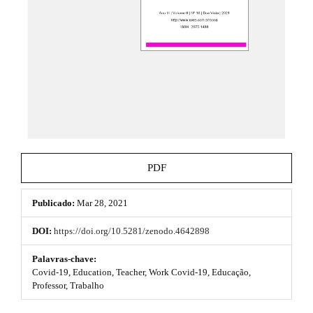
t
e
_
h
m
e
e
n
u
m
.
e
m
a
s
i
n
.
_
b
n
PDF
a
o
v
i
Publicado:
Mar 28, 2021
o
g
a
t
DOI:
https://doi.org/10.5281/zenodo.4642898
t
s
i
Palavras-chave:
o
Covid-19, Education, Teacher, Work Covid-19, Educação,
t
n
Professor, Trabalho
#
r
#