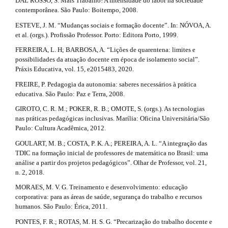
#
DAL ROSSO, S. Mais Trabalho! A intensidade do labor na sociedade
l
contemporânea. São Paulo: Boitempo, 2008.
e
_
ESTEVE, J. M. “Mudanças sociais e formação docente”. In: NÓVOA, A.
m
et al. (orgs.). Profissão Professor. Porto: Editora Porto, 1999.
e
FERREIRA, L. H; BARBOSA, A. “Lições de quarentena: limites e
n
possibilidades da atuação docente em época de isolamento social”.
u
Práxis Educativa, vol. 15, e2015483, 2020.
.
s
FREIRE, P. Pedagogia da autonomia: saberes necessários à prática
i
educativa. São Paulo: Paz e Terra, 2008.
d
GIROTO, C. R. M.; POKER, R. B.; OMOTE, S. (orgs.). As tecnologias
e
nas práticas pedagógicas inclusivas. Marília: Oficina Universitária/São
b
Paulo: Cultura Acadêmica, 2012.
a
r
GOULART, M. B.; COSTA, P. K. A.; PEREIRA, A. L. “A integração das
#
TDIC na formação inicial de professores de matemática no Brasil: uma
#
análise a partir dos projetos pedagógicos”. Olhar de Professor, vol. 21,
n. 2, 2018.
MORAES, M. V. G. Treinamento e desenvolvimento: educação
corporativa: para as áreas de saúde, segurança do trabalho e recursos
humanos. São Paulo: Érica, 2011.
PONTES, F. R.; ROTAS, M. H. S. G. “Precarização do trabalho docente e