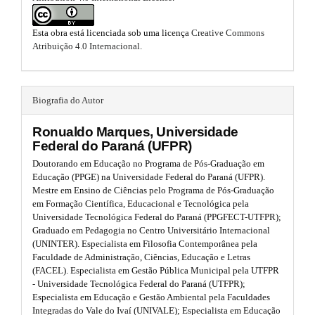
b
.
n
_
o
a
c
Esta obra está licenciada sob uma licença
Creative Commons
o
o
Atribuição 4.0 Internacional
.
r
n
t
t
t
e
s
i
n
Biografia do Autor
t
t
c
#
Ronualdo Marques,
Universidade
r
#
l
Federal do Paraná (UFPR)
#
a
Doutorando em Educação no Programa de Pós-Graduação em
e
#
Educação (PPGE) na Universidade Federal do Paraná (UFPR).
p
p
.
Mestre em Ensino de Ciências pelo Programa de Pós-Graduação
l
em Formação Científica, Educacional e Tecnológica pela
u
3
m
Universidade Tecnológica Federal do Paraná (PPGFECT-UTFPR);
g
Graduado em Pedagogia no Centro Universitário Internacional
.
i
a
(UNINTER). Especialista em Filosofia Contemporânea pela
n
a
i
Faculdade de Administração, Ciências, Educação e Letras
s
(FACEL). Especialista em Gestão Pública Municipal pela UTFPR
.
r
n
- Universidade Tecnológica Federal do Paraná (UTFPR);
t
Especialista em Educação e Gestão Ambiental pela Faculdades
h
t
#
Integradas do Vale do Ivaí (UNIVALE); Especialista em Educação
e