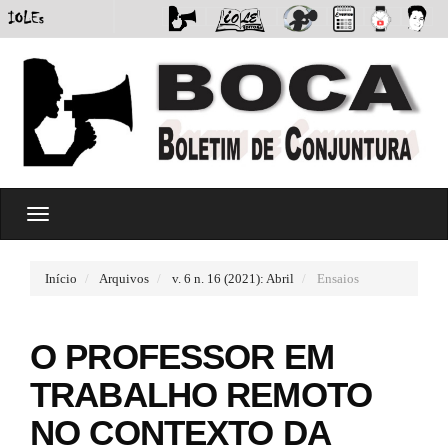
#
T
#
o
p
g
l
g
u
Início
Arquivos
v. 6 n. 16 (2021): Abril
Ensaios
l
g
e
i
n
n
O PROFESSOR EM
a
s
v
.
TRABALHO REMOTO
i
t
g
h
NO CONTEXTO DA
a
e
t
m