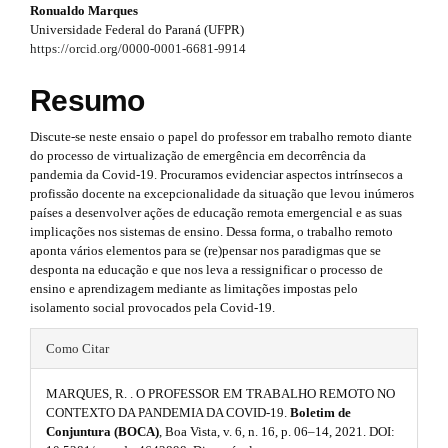
#
Ronualdo Marques
#
a
Universidade Federal do Paraná (UFPR)
#
#
p
https://orcid.org/0000-0001-6681-9914
p
l
p
3
u
Resumo
g
l
.
i
Discute-se neste ensaio o papel do professor em trabalho remoto diante
u
n
a
do processo de virtualização de emergência em decorrência da
s
g
pandemia da Covid-19. Procuramos evidenciar aspectos intrínsecos a
r
.
profissão docente na excepcionalidade da situação que levou inúmeros
t
i
t
países a desenvolver ações de educação remota emergencial e as suas
h
implicações nos sistemas de ensino. Dessa forma, o trabalho remoto
n
e
i
aponta vários elementos para se (re)pensar nos paradigmas que se
m
desponta na educação e que nos leva a ressignificar o processo de
s
e
c
ensino e aprendizagem mediante as limitações impostas pelo
s
.
isolamento social provocados pela Covid-19.
l
.
b
#
t
e
Como Citar
o
#
h
o
.
t
MARQUES, R. . O PROFESSOR EM TRABALHO REMOTO NO
p
e
s
s
CONTEXTO DA PANDEMIA DA COVID-19.
Boletim de
t
Conjuntura (BOCA)
, Boa Vista, v. 6, n. 16, p. 06–14, 2021. DOI:
l
m