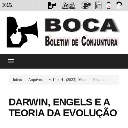
#
T
#
o
p
g
l
g
u
Início
Arquivos
v. 14 n. 41 (2023): Maio
Ensaios
l
g
e
i
n
n
DARWIN, ENGELS E A
a
s
v
.
TEORIA DA EVOLUÇÃO
i
t
g
h
a
e
t
m