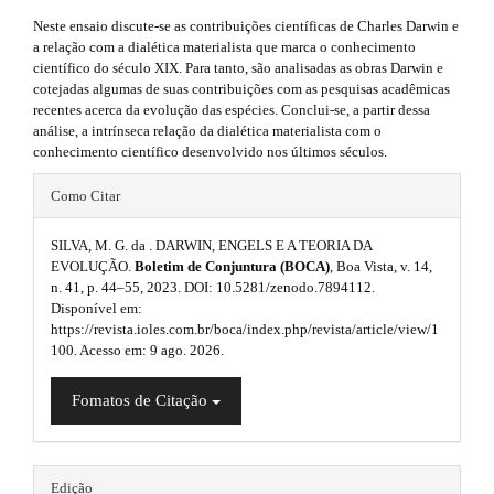
l
.
#
Neste ensaio discute-se as contribuições científicas de Charles Darwin e
u
#
a
a relação com a dialética materialista que marca o conhecimento
p
g
científico do século XIX. Para tanto, são analisadas as obras Darwin e
r
l
cotejadas algumas de suas contribuições com as pesquisas acadêmicas
u
i
t
recentes acerca da evolução das espécies. Conclui-se, a partir dessa
g
análise, a intrínseca relação da dialética materialista com o
n
i
i
conhecimento científico desenvolvido nos últimos séculos.
n
s
s
c
#
Como Citar
.
.
l
#
t
h
SILVA, M. G. da . DARWIN, ENGELS E A TEORIA DA
t
e
p
e
EVOLUÇÃO.
Boletim de Conjuntura (BOCA)
, Boa Vista, v. 14,
h
m
n. 41, p. 44–55, 2023. DOI: 10.5281/zenodo.7894112.
.
l
e
Disponível em:
e
s
u
s
https://revista.ioles.com.br/boca/index.php/revista/article/view/1
.
100. Acesso em: 9 ago. 2026.
m
i
g
b
o
e
d
i
Fomatos de Citação
o
s
t
e
n
s
.
b
s
t
Edição