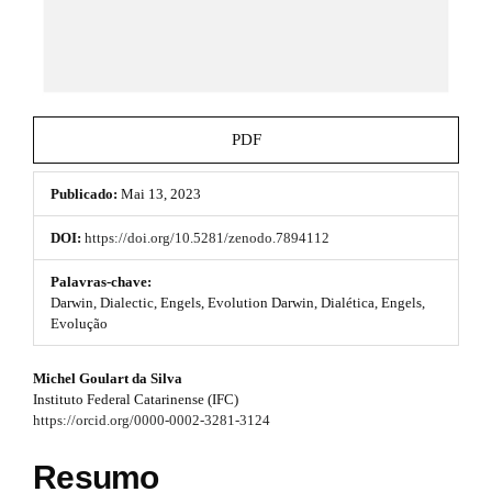
e
e
_
m
s
e
n
.
u
b
.
PDF
m
o
a
i
Publicado:
Mai 13, 2023
o
n
_
t
DOI:
https://doi.org/10.5281/zenodo.7894112
n
s
a
Palavras-chave:
v
Darwin, Dialectic, Engels, Evolution Darwin, Dialética, Engels,
t
i
Evolução
g
r
a
#
Michel Goulart da Silva
t
a
Instituto Federal Catarinense (IFC)
i
#
p
https://orcid.org/0000-0002-3281-3124
o
n
p
3
#
Resumo
#