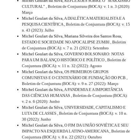
Michel Goulart da Silva,
REFLEXÕES SOBRE O “MARXISMO
l
CULTURAL”
,
Boletim de Conjuntura (BOCA): v. 1 n. 3 (2020):
e
Março
_
Michel Goulart da Silva,
A DIALÉTICA MATERIALISTA E A
m
PESQUISA CIENTÍFICA
,
Boletim de Conjuntura (BOCA): v. 15
e
n. 43 (2023): Julho
n
Michel Goulart da Silva, Mariana Silveira dos Santos Rosa,
u
ESTADO E SOCIEDADE NO APOCALIPSE ZUMBI
,
Boletim
.
de Conjuntura (BOCA): v. 7 n. 21 (2021): Setembro
s
Michel Goulart da Silva,
GOVERNO BOLSONARO: NOTAS
i
PARA UM BALANÇO HISTÓRICO E POLÍTICO
,
Boletim de
d
Conjuntura (BOCA): v. 11 n. 32 (2022): Agosto
e
Michel Goulart da Silva,
OS PRIMEIROS GRUPOS
b
COMUNISTAS E O CENTENÁRIO DE FUNDAÇÃO DO PCB
,
a
Boletim de Conjuntura (BOCA): v. 9 n. 27 (2022): Março
r
Michel Goulart da Silva,
A PANDEMIA E A IMPORTÂNCIA
#
DAS CIÊNCIAS HUMANAS
,
Boletim de Conjuntura (BOCA):
#
v. 2 n. 6 (2020): Junho
Michel Goulart da Silva,
UNIVERSIDADE, CAPITALISMO E
LUTA DE CLASSES
,
Boletim de Conjuntura (BOCA): v. 10 n.
30 (2022): Junho
Michel Goulart da Silva,
O FIM DA UNIÃO SOVIÉTICA E SEU
IMPACTO NA ESQUERDA LATINO-AMERICANA
,
Boletim de
Conjuntura (BOCA): v. 8 n. 22 (2021): Outubro