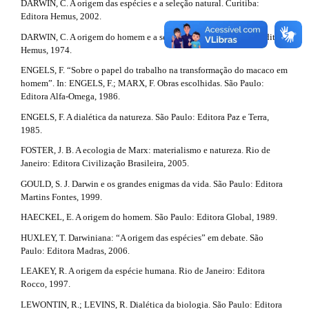
t
DARWIN, C. A origem das espécies e a seleção natural. Curitiba:
n
i
Editora Hemus, 2002.
r
_
c
DARWIN, C. A origem do homem e a seleção sexual. São Paulo: Editora
c
a
o
Hemus, 1974.
n
l
p
ENGELS, F. “Sobre o papel do trabalho na transformação do macaco em
t
e
homem”. In: ENGELS, F.; MARX, F. Obras escolhidas. São Paulo:
e
3
Editora Alfa-Omega, 1986.
n
.
.
t
ENGELS, F. A dialética da natureza. São Paulo: Editora Paz e Terra,
#
m
1985.
a
#
#
FOSTER, J. B. A ecologia de Marx: materialismo e natureza. Rio de
a
r
#
Janeiro: Editora Civilização Brasileira, 2005.
i
p
t
GOULD, S. J. Darwin e os grandes enigmas da vida. São Paulo: Editora
l
n
Martins Fontes, 1999.
i
u
g
HAECKEL, E. A origem do homem. São Paulo: Editora Global, 1989.
#
c
i
HUXLEY, T. Darwiniana: “A origem das espécies” em debate. São
n
#
l
Paulo: Editora Madras, 2006.
s
.
e
LEAKEY, R. A origem da espécie humana. Rio de Janeiro: Editora
t
Rocco, 1997.
.
h
LEWONTIN, R.; LEVINS, R. Dialética da biologia. São Paulo: Editora
e