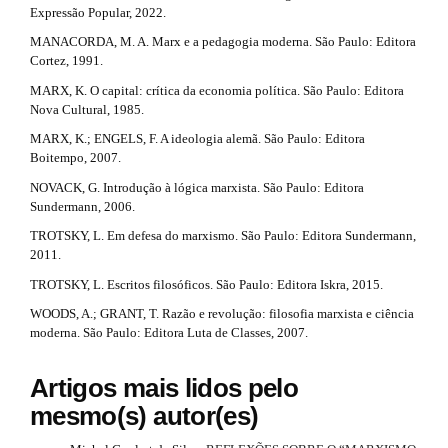
d
Expressão Popular, 2022.
m
e
e
MANACORDA, M. A. Marx e a pedagogia moderna. São Paulo: Editora
s
Cortez, 1991.
.
t
MARX, K. O capital: crítica da economia política. São Paulo: Editora
b
a
Nova Cultural, 1985.
o
o
MARX, K.; ENGELS, F. A ideologia alemã. São Paulo: Editora
i
t
Boitempo, 2007.
s
l
t
NOVACK, G. Introdução à lógica marxista. São Paulo: Editora
s
r
Sundermann, 2006.
a
TROTSKY, L. Em defesa do marxismo. São Paulo: Editora Sundermann,
#
p
2011.
3
#
.
TROTSKY, L. Escritos filosóficos. São Paulo: Editora Iskra, 2015.
a
WOODS, A.; GRANT, T. Razão e revolução: filosofia marxista e ciência
c
moderna. São Paulo: Editora Luta de Classes, 2007.
c
e
s
Artigos mais lidos pelo
s
mesmo(s) autor(es)
i
b