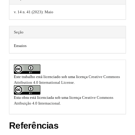
r
b
a
.
a
p
o
v. 14 n. 41 (2023): Maio
r
t
3
o
.
#
h
a
t
Seção
#
e
c
c
s
m
Ensaios
e
s
t
e
s
r
i
s
b
a
.
l
Este trabalho está licenciado sob uma licença
Creative Commons
e
p
Attribution 4.0 International License
.
b
_
3
m
o
e
Esta obra está licenciada sob uma licença
Creative Commons
.
n
o
Atribuição 4.0 Internacional
.
u
a
t
.
m
r
Referências
s
a
t
i