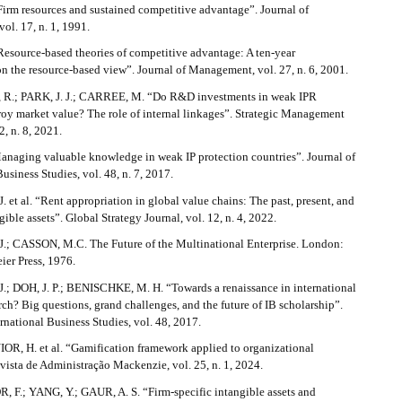
irm resources and sustained competitive advantage”. Journal of
ol. 17, n. 1, 1991.
esource-based theories of competitive advantage: A ten-year
on the resource-based view”. Journal of Management, vol. 27, n. 6, 2001.
.; PARK, J. J.; CARREE, M. “Do R&D investments in weak IPR
roy market value? The role of internal linkages”. Strategic Management
2, n. 8, 2021.
naging valuable knowledge in weak IP protection countries”. Journal of
Business Studies, vol. 48, n. 7, 2017.
 et al. “Rent appropriation in global value chains: The past, present, and
gible assets”. Global Strategy Journal, vol. 12, n. 4, 2022.
.; CASSON, M.C. The Future of the Multinational Enterprise. London:
er Press, 1976.
.; DOH, J. P.; BENISCHKE, M. H. “Towards a renaissance in international
rch? Big questions, grand challenges, and the future of IB scholarship”.
ernational Business Studies, vol. 48, 2017.
, H. et al. “Gamification framework applied to organizational
vista de Administração Mackenzie, vol. 25, n. 1, 2024.
.; YANG, Y.; GAUR, A. S. “Firm-specific intangible assets and