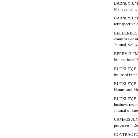
n
e
BARNEY, J. “F
_
Management, v
.
c
BARNEY, J. “R
o
d
retrospective 
n
t
BELDERBOS, R
e
e
countries dest
n
t
Journal, vol. 4
t
a
BERRY, H. “Ma
#
International 
#
i
#
BUCKLEY, P. J.
#
l
future of intan
p
BUCKLEY, P. J
s
l
Homes and Mei
u
#
g
BUCKLEY, P. J
i
#
business resea
n
Journal of Int
s
CAMPOS JUNIOR
.
processes”. Re
t
h
CONTRACTOR, F
e