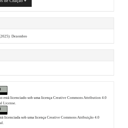
s de Citação
2 (2025): Dezembro
ho está licenciado sob uma licença
Creative Commons Attribution 4.0
al License
.
stá licenciada sob uma licença
Creative Commons Atribuição 4.0
al
.