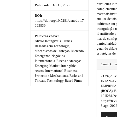
h
h
e
brasileiras in
Publicado:
Dez 15, 2025
_
e
e
complementada
m
materiais inst
DOI:
e
m
m
análise de tai
https://doi.org/10.5281/zenodo.17
n
teóricas e em 
e
e
993839
u
triangulação t
.
s
s
identificado q
m
Palavras-chave:
mas de configu
a
Ativos Intangíveis, Firmas
.
.
particularidad
i
Baseadas em Tecnologia,
gerando difer
b
b
n
Mecanismos de Proteção, Mercado
estratégias de
_
Emergente, Negócios
o
o
n
#
Internacionais, Riscos e Ameaças
Como Cita
a
Emerging Market, Intangible
o
o
#
v
Assets, International Business,
i
Protection Mechanisms, Risks and
GONÇALVES
t
t
p
g
Threats, Technology-Based Firms
INTANGÍV
s
s
a
EMPRESAS
l
t
(BOCA)
, B
t
t
u
i
10.5281/ze
o
https://rev
r
r
g
n
8 ago. 2026
#
a
a
i
#