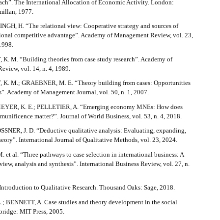
ach”. The International Allocation of Economic Activity. London:
illan, 1977.
INGH, H. “The relational view: Cooperative strategy and sources of
tional competitive advantage”. Academy of Management Review, vol. 23,
 1998.
. M. “Building theories from case study research”. Academy of
view, vol. 14, n. 4, 1989.
K. M.; GRAEBNER, M. E. “Theory building from cases: Opportunities
s”. Academy of Management Journal, vol. 50, n. 1, 2007.
MEYER, K. E.; PELLETIER, A. “Emerging economy MNEs: How does
unificence matter?”. Journal of World Business, vol. 53, n. 4, 2018.
OSSNER, J. D. “Deductive qualitative analysis: Evaluating, expanding,
heory”. International Journal of Qualitative Methods, vol. 23, 2024.
t al. “Three pathways to case selection in international business: A
view, analysis and synthesis”. International Business Review, vol. 27, n.
Introduction to Qualitative Research. Thousand Oaks: Sage, 2018.
; BENNETT, A. Case studies and theory development in the social
bridge: MIT Press, 2005.