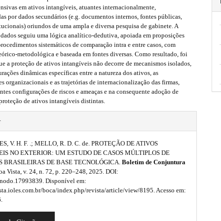
tensivas em ativos intangíveis, atuantes internacionalmente,
s por dados secundários (e.g. documentos internos, fontes públicas,
itucionais) oriundos de uma ampla e diversa pesquisa de gabinete. A
s dados seguiu uma lógica analítico-dedutiva, apoiada em proposições
procedimentos sistemáticos de comparação intra e entre casos, com
eórico-metodológica e baseada em fontes diversas. Como resultado, foi
ue a proteção de ativos intangíveis não decorre de mecanismos isolados,
rações dinâmicas específicas entre a natureza dos ativos, as
es organizacionais e as trajetórias de internacionalização das firmas,
entes configurações de riscos e ameaças e na consequente adoção de
 proteção de ativos intangíveis distintas.
r
, V. H. F. .; MELLO, R. D. C. de. PROTEÇÃO DE ATIVOS
EIS NO EXTERIOR: UM ESTUDO DE CASOS MÚLTIPLOS DE
 BRASILEIRAS DE BASE TECNOLÓGICA.
Boletim de Conjuntura
oa Vista, v. 24, n. 72, p. 220–248, 2025. DOI:
nodo.17993839. Disponível em:
ista.ioles.com.br/boca/index.php/revista/article/view/8195. Acesso em:
.