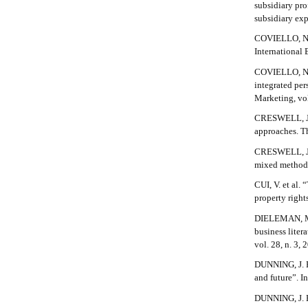
subsidiary pro
m
subsidiary exp
e
s
COVIELLO, N. 
.
International 
b
COVIELLO, N. 
o
integrated per
o
Marketing, vol
t
s
CRESWELL, J. 
t
approaches. T
r
CRESWELL, J. 
a
mixed methods
p
3
CUI, V. et al.
.
property right
a
DIELEMAN, M. 
c
business liter
c
vol. 28, n. 3, 
e
s
DUNNING, J. H.
s
and future”. I
i
DUNNING, J. H.
b