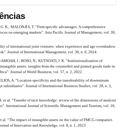
ências
 K.; MALONÆS, T. “Firm-specific advantages: A comprehensive
focus on emerging markets”. Asia Pacific Journal of Management, vol. 39,
lity of international joint ventures: when experience and age overshadow
isk”. Journal of International Management, vol. 30, n. 6, 2024.
AH, J.; BOSO, N.; KUTSOATI, J. K. “Institutionalization of
 intangible assets: insights from the counterfeit and pirated goods trade in
rica”. Journal of World Business, vol. 57, n. 2, 2022.
LIOS, A. “Location specificity and the transferability of downstream
gn subsidiaries”. Journal of International Business Studies, vol. 28, n. 3,
et al. “Transfer of tacit knowledge: review of the dimensions of analysis
ct”. International Journal of Scientific Management and Tourism, vol. 10,
 al. “The impact of intangible assets on the value of FMCG companies
urnal of Innovation and Knowledge, vol. 8, n. 1, 2023.