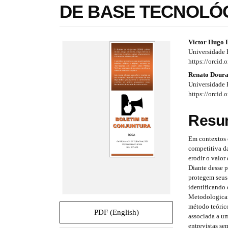
DE BASE TECNOLÓ
e
s
.
b
#
#
Victor Hugo 
o
Universidade 
o
#
#
https://orcid
t
p
p
Renato Doura
s
Universidade 
t
l
l
https://orcid
r
a
u
u
p
Resu
3
g
g
.
Em contextos 
i
i
a
competitiva da
c
n
n
erodir o valor
c
Diante desse 
e
s
s
protegem seus 
s
identificando 
s
.
.
Metodologicam
i
método teóric
t
t
b
PDF (English)
associada a u
l
entrevistas s