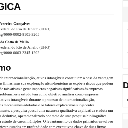
GICA
Ferreira Gonçalves
Federal do Rio de Janeiro (UFRJ)
.org/0000-0002-8105-3205
do Cotta de Mello
Federal do Rio de Janeiro (UFRJ)
.org/0000-0003-2345-1202
mo
de internacionalização, ativos intangíveis constituem a base da vantagem
D
s firmas, mas sua exploração além-fronteiras as expõe a riscos que podem
 de tais ativos e gerar impactos negativos significativos às empresas.
problema, este estudo tem como objetivo analisar como empresas
ativos intangíveis durante o processo de internacionalização,
os mecanismos adotados e os fatores explicativos subjacentes.
ente, a pesquisa possui uma natureza qualitativa explicativa e adota um
o-dedutivo, operacionalizado por meio de uma pesquisa bibliográfica
m estudo de casos múltiplos. O levantamento de dados primários envolveu
emiestruturadas em profundidade com executivos-chave de duas firmas