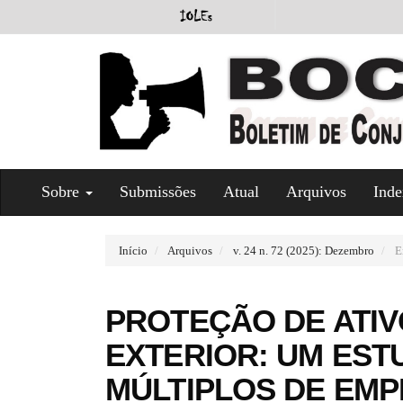
#
Sobre
Submissões
Atual
Arquivos
Inde
#
p
l
u
Início
Arquivos
v. 24 n. 72 (2025): Dezembro
E
g
i
n
PROTEÇÃO DE ATIV
s
.
EXTERIOR: UM EST
t
h
MÚLTIPLOS DE EMP
e
m