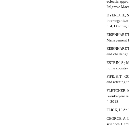
eclectic appro
l
Palgrave Macm
e
_
DYER, J. H.; S
m
interorganiza
e
n. 4, October,
n
u
EISENHARDT, K
.
Management Re
s
EISENHARDT, 
i
and challenge
d
e
ESTRIN, S.; 
b
home country m
a
FIFE, S. T.; G
r
and refining t
#
#
FLETCHER, M. e
twenty-year re
4, 2018.
FLICK, U. An 
GEORGE, A. L.
sciences. Cam