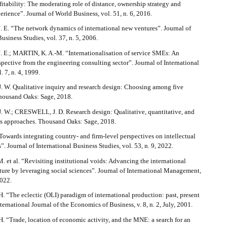
fitability: The moderating role of distance, ownership strategy and
erience”. Journal of World Business, vol. 51, n. 6, 2016.
E. “The network dynamics of international new ventures”. Journal of
Business Studies, vol. 37, n. 5, 2006.
E.; MARTIN, K. A.-M. “Internationalisation of service SMEs: An
spective from the engineering consulting sector”. Journal of International
. 7, n. 4, 1999.
W. Qualitative inquiry and research design: Choosing among five
housand Oaks: Sage, 2018.
W.; CRESWELL, J. D. Research design: Qualitative, quantitative, and
 approaches. Thousand Oaks: Sage, 2018.
 “Towards integrating country- and firm-level perspectives on intellectual
s”. Journal of International Business Studies, vol. 53, n. 9, 2022.
et al. “Revisiting institutional voids: Advancing the international
ature by leveraging social sciences”. Journal of International Management,
2022.
 “The eclectic (OLI) paradigm of international production: past, present
nternational Journal of the Economics of Business, v. 8, n. 2, July, 2001.
 “Trade, location of economic activity, and the MNE: a search for an