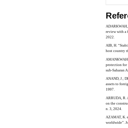
t
r
a
e
n
s
p
Refer
b
#
3
t
.
a
#
ADARKWAH, G.
r
a
review with a 
c
r
a
2022.
c
e
#
AIB, H. “Stabi
p
s
host country r
#
s
3
AMANKWAH-AMO
i
.
protection for
b
sub-Saharan Af
l
a
e
ANAND, J.; DE
_
r
assets to forei
m
1997.
e
t
n
ARRUDA, R. A. 
i
u
on the constru
.
n. 3, 2024.
c
m
AZAMAT, K. et
a
l
worldwide”. Jo
i