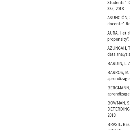
Students”. I
335, 2018.
ASUNCIÓN, S
docente”. Re
AURA, I. et a
propensity”.
AZUNGAH, T. 
data analysis
BARDIN, L. A
BARROS, M. G
aprendizagem
BERGMANN, J.
aprendizagem
BOWMAN, S. L
DETERDING, S
2018.
BRASIL. Base