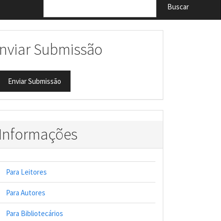
Buscar
nviar Submissão
Enviar Submissão
n##
Informações
Para Leitores
Para Autores
Para Bibliotecários