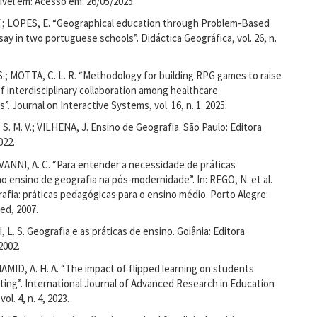
ível em: Acesso em: 26/05/2025.
; LOPES, E. “Geographical education through Problem-Based
say in two portuguese schools”. Didáctica Geográfica, vol. 26, n.
.; MOTTA, C. L. R. “Methodology for building RPG games to raise
 interdisciplinary collaboration among healthcare
”. Journal on Interactive Systems, vol. 16, n. 1. 2025.
. M. V.; VILHENA, J. Ensino de Geografia. São Paulo: Editora
022.
NNI, A. C. “Para entender a necessidade de práticas
o ensino de geografia na pós-modernidade”. In: REGO, N. et al.
rafia: práticas pedagógicas para o ensino médio. Porto Alegre:
ed, 2007.
L. S. Geografia e as práticas de ensino. Goiânia: Editora
2002.
 HAMID, A. H. A. “The impact of flipped learning on students
iting”. International Journal of Advanced Research in Education
ol. 4, n. 4, 2023.