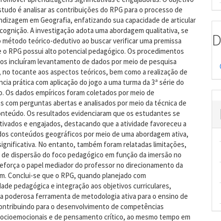
studo é analisar as contribuições do RPG para o processo de
ndizagem em Geografia, enfatizando sua capacidade de articular
 cognição. A investigação adota uma abordagem qualitativa, se
D
o método teórico-dedutivo ao buscar verificar uma premissa
e o RPG possui alto potencial pedagógico. Os procedimentos
os incluíram levantamento de dados por meio de pesquisa
a, no tocante aos aspectos teóricos, bem como a realização de
cia prática com aplicação do jogo a uma turma da 3ª série do
o. Os dados empíricos foram coletados por meio de
s com perguntas abertas e analisados por meio da técnica de
conteúdo. Os resultados evidenciaram que os estudantes se
tivados e engajados, destacando que a atividade favoreceu a
 dos conteúdos geográficos por meio de uma abordagem ativa,
 significativa. No entanto, também foram relatadas limitações,
o de dispersão do foco pedagógico em função da imersão no
reforça o papel mediador do professor no direcionamento da
m. Conclui-se que o RPG, quando planejado com
dade pedagógica e integração aos objetivos curriculares,
a poderosa ferramenta de metodologia ativa para o ensino de
contribuindo para o desenvolvimento de competências
 socioemocionais e de pensamento crítico, ao mesmo tempo em