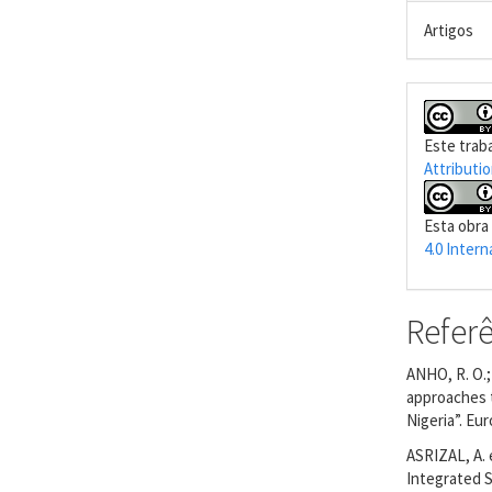
Artigos
Este trab
Attributio
Esta obra
4.0 Intern
Refer
ANHO, R. O.;
approaches t
Nigeria”. Eur
ASRIZAL, A. 
Integrated S