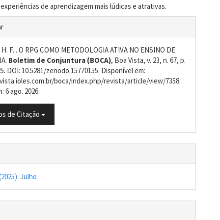
 experiências de aprendizagem mais lúdicas e atrativas.
ins.themes.bootstrap3.article.deta
ar
 H. F. . O RPG COMO METODOLOGIA ATIVA NO ENSINO DE
IA.
Boletim de Conjuntura (BOCA)
, Boa Vista, v. 23, n. 67, p.
25. DOI: 10.5281/zenodo.15770155. Disponível em:
vista.ioles.com.br/boca/index.php/revista/article/view/7358.
: 6 ago. 2026.
s de Citação
 (2025): Julho