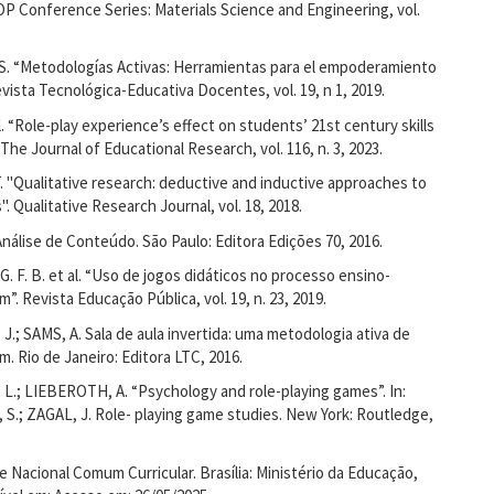
OP Conference Series: Materials Science and Engineering, vol.
. “Metodologías Activas: Herramientas para el empoderamiento
vista Tecnológica-Educativa Docentes, vol. 19, n 1, 2019.
l. “Role-play experience’s effect on students’ 21st century skills
 The Journal of Educational Research, vol. 116, n. 3, 2023.
"Qualitative research: deductive and inductive approaches to
". Qualitative Research Journal, vol. 18, 2018.
nálise de Conteúdo. São Paulo: Editora Edições 70, 2016.
. F. B. et al. “Uso de jogos didáticos no processo ensino-
”. Revista Educação Pública, vol. 19, n. 23, 2019.
; SAMS, A. Sala de aula invertida: uma metodologia ativa de
. Rio de Janeiro: Editora LTC, 2016.
.; LIEBEROTH, A. “Psychology and role-playing games”. In:
.; ZAGAL, J. Role- playing game studies. New York: Routledge,
 Nacional Comum Curricular. Brasília: Ministério da Educação,