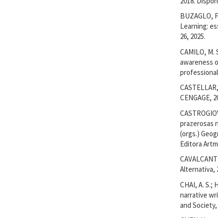
2018. Dispon
BUZAGLO, F.
Learning: es
26, 2025.
CAMILO, M. S
awareness of
professionals
CASTELLAR, S
CENGAGE, 2
CASTROGIOVA
prazerosas n
(orgs.) Geog
Editora Artm
CAVALCANTI, 
Alternativa, 
CHAI, A. S.;
narrative wr
and Society, v