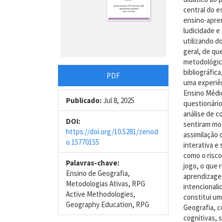
central do e
ensino-apre
ludicidade e
utilizando d
geral, de qu
metodológic
bibliográfic
PDF
uma experiên
Ensino Médi
Publicado:
Jul 8, 2025
questionário
análise de 
DOI:
sentiram mo
https://doi.org/10.5281/zenod
assimilação
o.15770155
interativa e
como o risc
Palavras-chave:
jogo, o que 
Ensino de Geografia,
aprendizage
Metodologias Ativas, RPG
intencionali
Active Methodologies,
constitui um
Geography Education, RPG
Geografia, 
cognitivas,