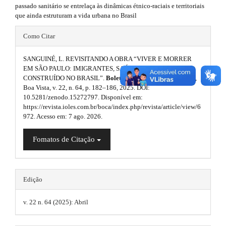
h
r
.
passado sanitário se entrelaça às dinâmicas étnico-raciais e territoriais
a
que ainda estruturam a vida urbana no Brasil
e
s
p
3
#
m
i
Como Citar
.
#
a
e
d
c
SANGUINÉ, L. REVISITANDO A OBRA “VIVER E MORRER
p
s
c
EM SÃO PAULO: IMIGRANTES, SAÚDE E AMBIENTE
e
e
CONSTRUÍDO NO BRASIL”.
Boletim de Conjuntura (BOCA)
,
l
.
b
s
Boa Vista, v. 22, n. 64, p. 182–186, 2025. DOI:
u
s
10.5281/zenodo.15272797. Disponível em:
b
a
i
https://revista.ioles.com.br/boca/index.php/revista/article/view/6
g
b
o
972. Acesso em: 7 ago. 2026.
r
l
i
o
e
#
Fomatos de Citação
_
n
t
#
m
s
e
s
n
.
Edição
u
t
.
t
r
m
v. 22 n. 64 (2025): Abril
a
h
a
i