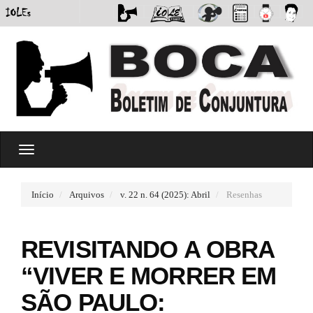
#
T
#
o
p
g
l
g
u
Início
Arquivos
v. 22 n. 64 (2025): Abril
Resenhas
l
g
e
i
n
n
REVISITANDO A OBRA
a
s
v
.
“VIVER E MORRER EM
i
t
g
h
SÃO PAULO:
a
e
t
m