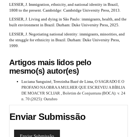
i
LESSER, J. Immigration, ethnicity, and national identity in Brazil,
m
3
n
1808 to the present. Cambridge: Cambridge University Press, 2013.
e
.
s
#
LESSER, J. Living and dying in São Paulo: immigrants, health, and the
.
built environment in Brazil. Durham: Duke University Press, 2025.
a
b
#
o
LESSER, J. Negotiating national identity: immigrants, minorities, and
r
o
the struggle for ethnicity in Brazil. Durham: Duke University Press,
t
1999.
t
s
i
t
Artigos mais lidos pelo
r
c
mesmo(s) autor(es)
a
p
l
3
Luciana Sanguiné, Terezinha Bazé de Lima,
O SAGRADO E O
.
e
PROFANO NA OBRA A MULHER QUE ESCREVEU A BÍBLIA
a
DE MOACYR SCLIAR
,
Boletim de Conjuntura (BOCA): v. 24
.
c
n. 70 (2025): Outubro
c
d
e
Enviar Submissão
s
e
s
i
t
b
Enviar Submissão