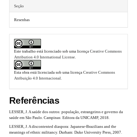
e
n
p
Seção
_
m
3
c
Resenhas
o
e
.
n
t
s
a
e
.
n
r
t
Este trabalho está licenciado sob uma licença
Creative Commons
b
t
#
Attribution 4.0 International License
.
#
o
i
#
#
o
Esta obra está licenciada sob uma licença
Creative Commons
c
p
Atribuição 4.0 Internacional
.
t
l
l
u
s
e
g
Referências
i
t
.
n
LESSER, J. A saúde dos outros: população, estrangeiros e governo da
r
s
m
saúde em São Paulo. Campinas: Editora da UNICAMP, 2018.
.
a
t
a
LESSER, J. A discontented diaspora: Japanese-Brazilians and the
h
meanings of ethnic militancy. Durham: Duke University Press, 2007.
p
e