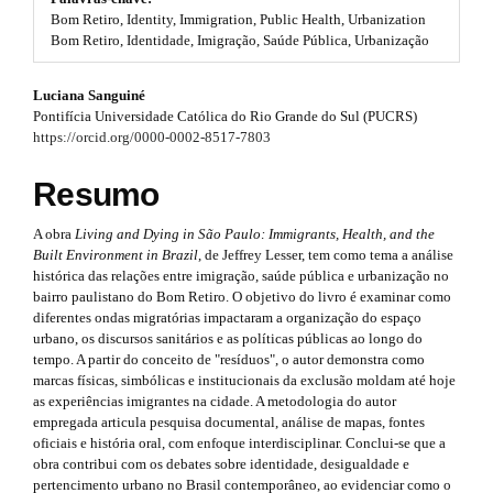
#
Bom Retiro, Identity, Immigration, Public Health, Urbanization
t
#
Bom Retiro, Identidade, Imigração, Saúde Pública, Urbanização
p
r
l
#
Luciana Sanguiné
u
a
Pontifícia Universidade Católica do Rio Grande do Sul (PUCRS)
g
#
p
https://orcid.org/0000-0002-8517-7803
i
n
p
3
s
Resumo
.
l
.
t
A obra
Living and Dying in São Paulo: Immigrants, Health, and the
u
h
a
Built Environment in Brazil
, de Jeffrey Lesser, tem como tema a análise
e
g
histórica das relações entre imigração, saúde pública e urbanização no
r
m
bairro paulistano do Bom Retiro. O objetivo do livro é examinar como
e
i
t
diferentes ondas migratórias impactaram a organização do espaço
s
urbano, os discursos sanitários e as políticas públicas ao longo do
n
.
i
tempo. A partir do conceito de "resíduos", o autor demonstra como
b
marcas físicas, simbólicas e institucionais da exclusão moldam até hoje
s
o
c
as experiências imigrantes na cidade. A metodologia do autor
o
.
empregada articula pesquisa documental, análise de mapas, fontes
l
t
oficiais e história oral, com enfoque interdisciplinar. Conclui-se que a
s
t
e
obra contribui com os debates sobre identidade, desigualdade e
t
pertencimento urbano no Brasil contemporâneo, ao evidenciar como o