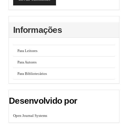
a
l
e
i
_
m
l
e
Informações
s
n
u
#
.
s
#
i
Para Leitores
d
e
Para Autores
b
a
Para Bibliotecários
r
#
#
Desenvolvido por
Open Journal Systems