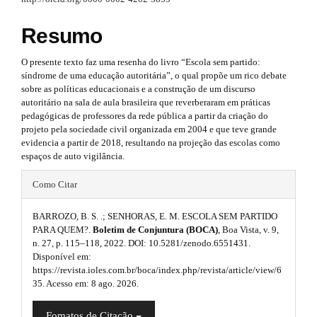
l
.
#
u
#
a
Resumo
p
g
r
l
O presente texto faz uma resenha do livro “Escola sem partido:
u
i
t
síndrome de uma educação autoritária”, o qual propõe um rico debate
g
n
sobre as políticas educacionais e a construção de um discurso
i
i
autoritário na sala de aula brasileira que reverberaram em práticas
n
s
pedagógicas de professores da rede pública a partir da criação do
s
c
projeto pela sociedade civil organizada em 2004 e que teve grande
.
.
l
evidencia a partir de 2018, resultando na projeção das escolas como
t
espaços de auto vigilância.
h
t
e
e
#
h
m
Como Citar
.
e
#
e
s
s
BARROZO, B. S. .; SENHORAS, E. M. ESCOLA SEM PARTIDO
p
.
m
PARA QUEM?.
Boletim de Conjuntura (BOCA)
, Boa Vista, v. 9,
i
b
n. 27, p. 115–118, 2022. DOI: 10.5281/zenodo.6551431.
l
o
e
d
Disponível em:
o
u
https://revista.ioles.com.br/boca/index.php/revista/article/view/6
s
t
e
35. Acesso em: 8 ago. 2026.
s
g
.
b
t
Fomatos de Citação