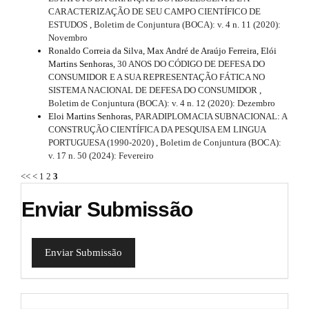
l
m
CARACTERIZAÇÃO DE SEU CAMPO CIENTÍFICO DE
e
e
ESTUDOS
,
Boletim de Conjuntura (BOCA): v. 4 n. 11 (2020):
s
Novembro
.
.
Ronaldo Correia da Silva, Max André de Araújo Ferreira, Elói
d
b
Martins Senhoras,
30 ANOS DO CÓDIGO DE DEFESA DO
o
CONSUMIDOR E A SUA REPRESENTAÇÃO FÁTICA NO
e
o
SISTEMA NACIONAL DE DEFESA DO CONSUMIDOR
,
t
Boletim de Conjuntura (BOCA): v. 4 n. 12 (2020): Dezembro
t
s
Eloi Martins Senhoras,
PARADIPLOMACIA SUBNACIONAL: A
t
CONSTRUÇÃO CIENTÍFICA DA PESQUISA EM LINGUA
a
r
PORTUGUESA (1990-2020)
,
Boletim de Conjuntura (BOCA):
i
a
v. 17 n. 50 (2024): Fevereiro
p
<<
<
1
2
3
l
3
.
s
Enviar Submissão
a
c
#
c
#
e
Enviar Submissão
s
s
i
b