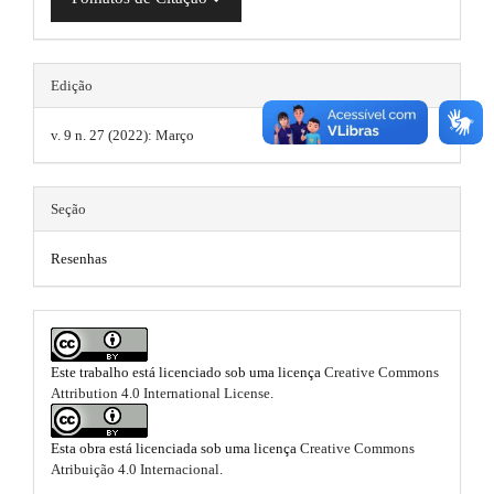
i
r
b
a
a
n
p
o
r
3
s
o
.
Edição
#
a
.
t
#
c
v. 9 n. 27 (2022): Março
t
c
s
e
h
s
t
Seção
s
e
r
i
m
b
Resenhas
a
l
e
e
p
_
s
3
m
e
.
.
Este trabalho está licenciado sob uma licença
Creative Commons
n
Attribution 4.0 International License
.
b
u
a
.
o
m
r
Esta obra está licenciada sob uma licença
Creative Commons
a
o
Atribuição 4.0 Internacional
.
t
i