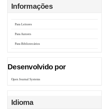
l
Informações
e
_
m
e
Para Leitores
n
u
.
Para Autores
s
i
Para Bibliotecários
d
e
b
a
Desenvolvido por
r
#
#
Open Journal Systems
Idioma