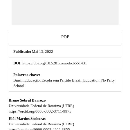
e
e
_
m
s
e
n
.
u
b
.
PDF
m
o
a
i
Publicado:
Mai 15, 2022
o
n
_
t
DOI:
https://doi.org/10.5281/zenodo.6551431
n
s
a
Palavras-chave:
v
Brasil, Educação, Escola sem Partido Brazil, Education, No Party
t
i
School
g
r
a
#
Bruno Sobral Barrozo
t
a
Universidade Federal de Roraima (UFRR)
i
#
p
https://orcid.org/0000-0002-3711-9975
o
n
p
Elói Martins Senhoras
3
#
Universidade Federal de Roraima (UFRR)
#
http://orcid.org/0000-0002-4202-3855