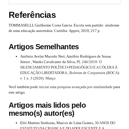
n
t
i
_
Referências
s
c
c
o
t
n
l
TOMMASELLI, Guilherme Costa Garcia. Escola sem partido: síndrome
t
de uma educação autoritária. Curitiba: Appris, 2019, 217 p.
r
e
e
n
a
.
Artigos Semelhantes
t
p
#
m
Antônio Avelar Macedo Neri, Arnóbio Rodrigues de Sousa
#
3
Júnior , Wanks Cavalcante da Silva,
PL 246/2019: O
#
a
SILENCIAMENTO POLÍTICO-PEDAGÓGICO E A CÓLERA À
#
.
i
EDUCAÇÃO LIBERTADORA
,
Boletim de Conjuntura (BOCA):
p
v. 1 n. 3 (2020): Março
l
a
n
u
Você também pode
iniciar uma pesquisa avançada por similaridade
para
r
g
#
este artigo.
i
t
n
#
Artigos mais lidos pelo
s
i
mesmo(s) autor(es)
.
c
t
h
Elói Martins Senhoras, Marcos de Lima Gomes,
30 ANOS DO
e
ESTATUTO DA CRIANÇA E DO ADOLESCENTE E A