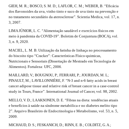
l
e
GIEH, M. R.; BOSCO, S. M. D.; LAFLOR, C. M.; WEBER, B. “Eficácia
e
dos flavonoides da uva, vinho tinto e suco de uva tinto na prevenção e
_
.
no tratamento secundário da aterosclerose”. Scientia Medica, vol. 17, n.
m
3, 2007.
e
d
n
LIMA JÚNIOR, L. C. “Alimentação saudável e exercícios físicos em
e
u
meio à pandemia da COVID-19”. Boletim de Conjuntura (BOCA), vol.
.
3, n. 9, 2020.
t
s
MACIEL, L. M. B. Utilização da farinha de linhaça no processamento
i
a
do biscoito tipo “Cracker”: Características Físico-quimicas,
d
Nutricionais e Sensoriais (Dissertação de Mestrado em Tecnologia de
e
i
Alimentos). Fortaleza: UFC, 2006.
b
l
a
MAILLARD, V.; BOUGNOU, P.; FERRARI, P.; JOURDAN, M. L;
r
PINAULT, M.; LAVILLONNIÉRE, F. “N-3 and n-6 fatty acids in breast
s
#
cancer adipose tissue and relative risk of breast cancer in a case-control
#
#
study in Tours, France”. International Journal of Cancer, vol. 98, 2002.
MELLO, V. D.; LAAKSONEN, D. E. “Fibras na dieta: tendências atuais
#
e benefícios à saúde na síndrome metabólica e no diabetes melito tipo
2”. Arquivo Brasileiro de Endocrinologia e Metabolismo, vol. 53, n. 5,
2009.
MICHAUD, D. S.; FESKANICH, D.; RINN, E. B.; COLDITZ, G. A.;