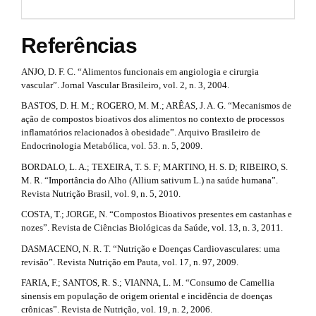
t
n
m
e
s
#
s
Referências
t
.
#
b
ANJO, D. F. C. “Alimentos funcionais em angiologia e cirurgia
r
o
vascular”. Jornal Vascular Brasileiro, vol. 2, n. 3, 2004.
o
a
t
BASTOS, D. H. M.; ROGERO, M. M.; ARÊAS, J. A. G. “Mecanismos de
s
ação de compostos bioativos dos alimentos no contexto de processos
p
t
inflamatórios relacionados à obesidade”. Arquivo Brasileiro de
3
r
Endocrinologia Metabólica, vol. 53. n. 5, 2009.
a
.
BORDALO, L. A.; TEXEIRA, T. S. F; MARTINO, H. S. D; RIBEIRO, S.
p
M. R. “Importância do Alho (Allium sativum L.) na saúde humana”.
3
a
Revista Nutrição Brasil, vol. 9, n. 5, 2010.
.
a
r
COSTA, T.; JORGE, N. “Compostos Bioativos presentes em castanhas e
c
nozes”. Revista de Ciências Biológicas da Saúde, vol. 13, n. 3, 2011.
t
c
DASMACENO, N. R. T. “Nutrição e Doenças Cardiovasculares: uma
e
i
revisão”. Revista Nutrição em Pauta, vol. 17, n. 97, 2009.
s
s
FARIA, F.; SANTOS, R. S.; VIANNA, L. M. “Consumo de Camellia
c
i
sinensis em população de origem oriental e incidência de doenças
b
l
crônicas”. Revista de Nutrição, vol. 19, n. 2, 2006.