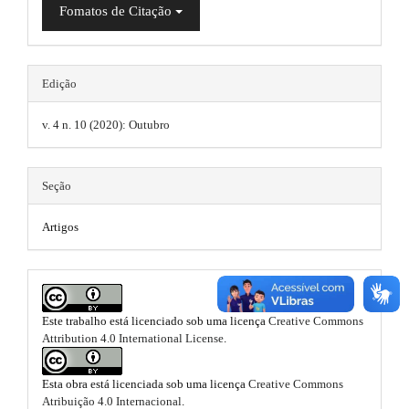
i
p
n
Fomatos de Citação
n
3
_
c
s
.
o
n
.
Edição
a
t
e
t
r
v. 4 n. 10 (2020): Outubro
n
h
t
t
#
e
i
#
Seção
#
m
c
#
Artigos
p
e
l
l
s
e
u
g
.
.
i
n
Este trabalho está licenciado sob uma licença
Creative Commons
b
m
s
Attribution 4.0 International License
.
o
.
a
t
o
Esta obra está licenciada sob uma licença
Creative Commons
i
h
Atribuição 4.0 Internacional
.
e