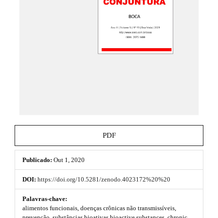
e
.
_
t
m
e
h
n
u
e
.
m
m
a
e
i
n
s
_
n
.
a
b
v
PDF
i
o
g
a
Publicado:
Out 1, 2020
o
t
i
t
DOI:
https://doi.org/10.5281/zenodo.4023172%20%20
o
s
n
Palavras-chave:
#
alimentos funcionais, doenças crônicas não transmissíveis,
t
#
prevenção, substâncias bioativas bioactive substances, chronic