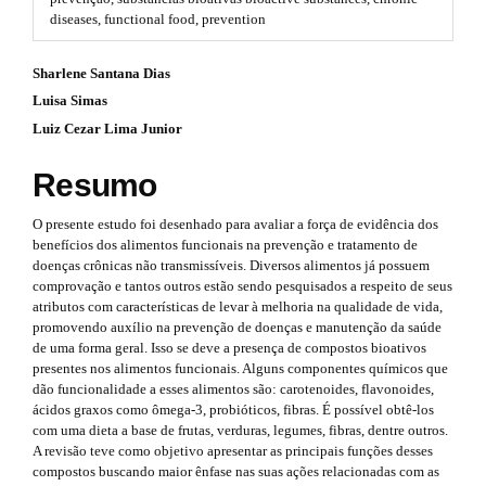
#
diseases, functional food, prevention
r
#
p
a
#
Sharlene Santana Dias
l
p
u
Luisa Simas
#
g
3
Luiz Cezar Lima Junior
i
p
n
.
Resumo
s
l
.
a
u
t
O presente estudo foi desenhado para avaliar a força de evidência dos
r
h
benefícios dos alimentos funcionais na prevenção e tratamento de
g
e
doenças crônicas não transmissíveis. Diversos alimentos já possuem
t
m
i
comprovação e tantos outros estão sendo pesquisados a respeito de seus
e
i
atributos com características de levar à melhoria na qualidade de vida,
n
s
promovendo auxílio na prevenção de doenças e manutenção da saúde
.
c
de uma forma geral. Isso se deve a presença de compostos bioativos
s
b
presentes nos alimentos funcionais. Alguns componentes químicos que
l
o
dão funcionalidade a esses alimentos são: carotenoides, flavonoides,
.
o
ácidos graxos como ômega-3, probióticos, fibras. É possível obtê-los
e
t
t
com uma dieta a base de frutas, verduras, legumes, fibras, dentre outros.
s
.
A revisão teve como objetivo apresentar as principais funções desses
h
t
compostos buscando maior ênfase nas suas ações relacionadas com as