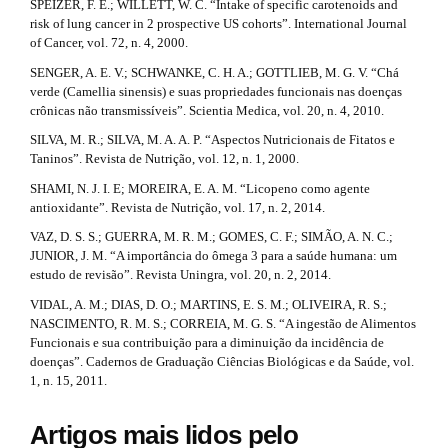
SPEIZER, F. E.; WILLETT, W. C. “Intake of specific carotenoids and
risk of lung cancer in 2 prospective US cohorts”. International Journal
of Cancer, vol. 72, n. 4, 2000.
SENGER, A. E. V.; SCHWANKE, C. H. A.; GOTTLIEB, M. G. V. “Chá
verde (Camellia sinensis) e suas propriedades funcionais nas doenças
crônicas não transmissíveis”. Scientia Medica, vol. 20, n. 4, 2010.
SILVA, M. R.; SILVA, M. A. A. P. “Aspectos Nutricionais de Fitatos e
Taninos”. Revista de Nutrição, vol. 12, n. 1, 2000.
SHAMI, N. J. I. E; MOREIRA, E. A. M. “Licopeno como agente
antioxidante”. Revista de Nutrição, vol. 17, n. 2, 2014.
VAZ, D. S. S.; GUERRA, M. R. M.; GOMES, C. F.; SIMÃO, A. N. C.;
JUNIOR, J. M. “A importância do ômega 3 para a saúde humana: um
estudo de revisão”. Revista Uningra, vol. 20, n. 2, 2014.
VIDAL, A. M.; DIAS, D. O.; MARTINS, E. S. M.; OLIVEIRA, R. S.;
NASCIMENTO, R. M. S.; CORREIA, M. G. S. “A ingestão de Alimentos
Funcionais e sua contribuição para a diminuição da incidência de
doenças”. Cadernos de Graduação Ciências Biológicas e da Saúde, vol.
1, n. 15, 2011.
Artigos mais lidos pelo