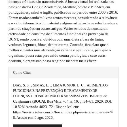
s
r
doenças crônicas não transmissíveis. A busca virtual foi realizada nas
e
a
bases de dados Google Acadêmico, Medline, Scielo e PubMed, em
i
p
português, espanhol e inglês, publicados no período entre 2000 a 2016.
m
3
Foram usados também livros-textos recentes, considerando a relevância
d
.
e
e o valor informativo do material e alguns artigos-chave selecionados a
a
e
partir de citações em outros artigos. Vários estudos demonstraram
s
c
efetividade no consumo de alimentos funcionais na prevenção de
b
c
DCNT, sendo possível obtê-los com uma dieta a base de frutas,
.
e
verduras, legumes, fibras, dentre outros. Contudo, fica claro que o
a
s
melhor e manter uma alimentação variada e equilibrada, para que o
b
s
organismo possa estar prevenido contra patologias, e caso essas
r
i
o
ocorram, o organismo possa reagir de maneira mais eficaz.
b
#
#
o
l
Como Citar
#
e
#
t
_
DIAS, S. S. .; SIMAS, L. .; LIMA JUNIOR, L. C. . ALIMENTOS
m
p
s
FUNCIONAIS NA PREVENÇÃO E TRATAMENTO DE
e
DOENÇAS CRÔNICAS NÃO TRANSMISSÍVEIS.
Boletim de
l
n
t
Conjuntura (BOCA)
, Boa Vista, v. 4, n. 10, p. 54–61, 2020. DOI:
u
u
r
10.5281/zenodo.4023172 . Disponível em:
.
https://revista.ioles.com.br/boca/index.php/revista/article/view/4
m
g
a
8. Acesso em: 9 ago. 2026.
a
i