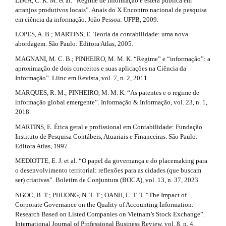
LIMA, C. R. M. et al. “Regime de informação e esfera pública em
arranjos produtivos locais”. Anais do X Encontro nacional de pesquisa
em ciência da informação. João Pessoa: UFPB, 2009.
LOPES, A. B.; MARTINS, E. Teoria da contabilidade: uma nova
abordagem. São Paulo: Editora Atlas, 2005.
MAGNANI, M. C. B.; PINHEIRO, M. M. K. “Regime” e “informação”: a
aproximação de dois conceitos e suas aplicações na Ciência da
Informação”. Liinc em Revista, vol. 7, n. 2, 2011.
MARQUES, R. M.; PINHEIRO, M. M. K. “As patentes e o regime de
informação global emergente”. Informação & Informação, vol. 23, n. 1,
2018.
MARTINS, E. Ética geral e profissional em Contabilidade: Fundação
Instituto de Pesquisa Contábeis, Atuariais e Financeiras. São Paulo:
Editora Atlas, 1997.
MEDIOTTE, E. J. et al. “O papel da governança e do placemaking para
o desenvolvimento territorial: reflexões para as cidades (que buscam
ser) criativas”. Boletim de Conjuntura (BOCA), vol. 13, n. 37, 2023.
NGOC, B. T.; PHUONG, N. T. T.; OANH, L. T. T. “The Impact of
Corporate Governance on the Quality of Accounting Information:
Research Based on Listed Companies on Vietnam’s Stock Exchange”.
International Journal of Professional Business Review, vol. 8, n. 4,