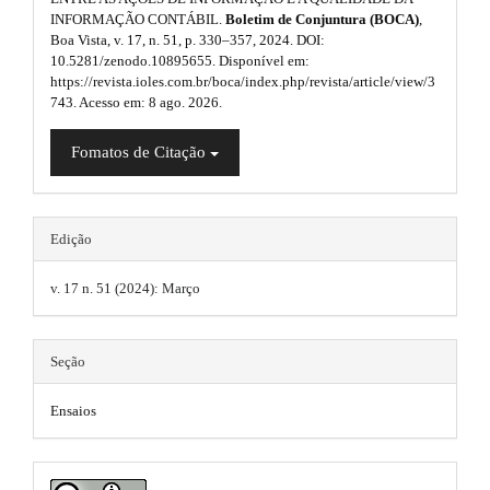
n
p
INFORMAÇÃO CONTÁBIL.
Boletim de Conjuntura (BOCA)
,
l
_
Boa Vista, v. 17, n. 51, p. 330–357, 2024. DOI:
3
c
u
10.5281/zenodo.10895655. Disponível em:
o
https://revista.ioles.com.br/boca/index.php/revista/article/view/3
.
n
g
743. Acesso em: 8 ago. 2026.
t
a
i
e
Fomatos de Citação
n
r
n
t
t
#
s
#
i
#
.
Edição
#
c
t
p
v. 17 n. 51 (2024): Março
l
l
h
u
e
g
e
Seção
i
.
m
n
s
Ensaios
m
e
.
t
a
s
h
e