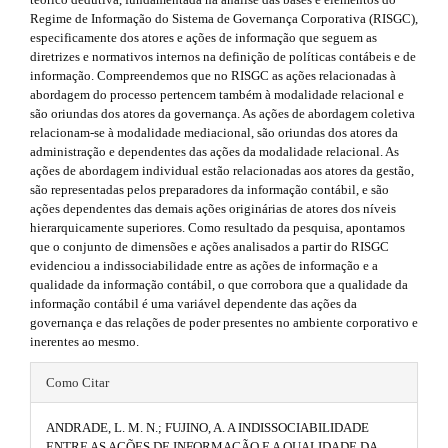
h
s
r
Regime de Informação do Sistema de Governança Corporativa (RISGC),
a
e
i
especificamente dos atores e ações de informação que seguem as
p
diretrizes e normativos internos na definição de políticas contábeis e de
3
m
d
informação. Compreendemos que no RISGC as ações relacionadas à
.
abordagem do processo pertencem também à modalidade relacional e
a
e
e
são oriundas dos atores da governança. As ações de abordagem coletiva
c
s
b
relacionam-se à modalidade mediacional, são oriundas dos atores da
c
administração e dependentes das ações da modalidade relacional. As
e
.
a
ações de abordagem individual estão relacionadas aos atores da gestão,
s
são representadas pelos preparadores da informação contábil, e são
s
b
r
ações dependentes das demais ações originárias de atores dos níveis
i
hierarquicamente superiores. Como resultado da pesquisa, apontamos
b
o
#
que o conjunto de dimensões e ações analisados a partir do RISGC
l
o
#
evidenciou a indissociabilidade entre as ações de informação e a
e
qualidade da informação contábil, o que corrobora que a qualidade da
_
t
informação contábil é uma variável dependente das ações da
m
governança e das relações de poder presentes no ambiente corporativo e
e
s
inerentes ao mesmo.
n
u
t
#
.
Como Citar
r
m
#
a
ANDRADE, L. M. N.; FUJINO, A. A INDISSOCIABILIDADE
a
p
i
ENTRE AS AÇÕES DE INFORMAÇÃO E A QUALIDADE DA