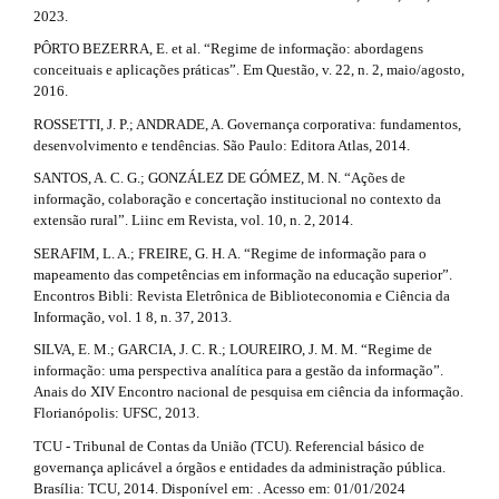
2023.
PÔRTO BEZERRA, E. et al. “Regime de informação: abordagens
conceituais e aplicações práticas”. Em Questão, v. 22, n. 2, maio/agosto,
2016.
ROSSETTI, J. P.; ANDRADE, A. Governança corporativa: fundamentos,
desenvolvimento e tendências. São Paulo: Editora Atlas, 2014.
SANTOS, A. C. G.; GONZÁLEZ DE GÓMEZ, M. N. “Ações de
informação, colaboração e concertação institucional no contexto da
extensão rural”. Liinc em Revista, vol. 10, n. 2, 2014.
SERAFIM, L. A.; FREIRE, G. H. A. “Regime de informação para o
mapeamento das competências em informação na educação superior”.
Encontros Bibli: Revista Eletrônica de Biblioteconomia e Ciência da
Informação, vol. 1 8, n. 37, 2013.
SILVA, E. M.; GARCIA, J. C. R.; LOUREIRO, J. M. M. “Regime de
informação: uma perspectiva analítica para a gestão da informação”.
Anais do XIV Encontro nacional de pesquisa em ciência da informação.
Florianópolis: UFSC, 2013.
TCU - Tribunal de Contas da União (TCU). Referencial básico de
governança aplicável a órgãos e entidades da administração pública.
Brasília: TCU, 2014. Disponível em: . Acesso em: 01/01/2024