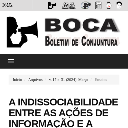
#
T
#
o
p
g
l
g
u
Início
Arquivos
v. 17 n. 51 (2024): Março
Ensaios
l
g
e
i
n
n
A INDISSOCIABILIDADE
a
s
v
.
ENTRE AS AÇÕES DE
i
t
g
h
INFORMAÇÃO E A
a
e
t
m