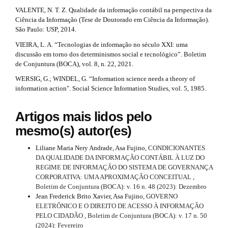
VALENTE, N. T. Z. Qualidade da informação contábil na perspectiva da
Ciência da Informação (Tese de Doutorado em Ciência da Informação).
São Paulo: USP, 2014.
VIEIRA, L. A. “Tecnologias de informação no século XXI: uma
discussão em torno dos determinismos social e tecnológico”. Boletim
de Conjuntura (BOCA), vol. 8, n. 22, 2021.
WERSIG, G.; WINDEL, G. “Information science needs a theory of
information action". Social Science Information Studies, vol. 5, 1985.
Artigos mais lidos pelo
mesmo(s) autor(es)
Liliane Maria Nery Andrade, Asa Fujino,
CONDICIONANTES
DA QUALIDADE DA INFORMAÇÃO CONTÁBIL À LUZ DO
REGIME DE INFORMAÇÃO DO SISTEMA DE GOVERNANÇA
CORPORATIVA: UMA APROXIMAÇÃO CONCEITUAL
,
Boletim de Conjuntura (BOCA): v. 16 n. 48 (2023): Dezembro
Jean Frederick Brito Xavier, Asa Fujino,
GOVERNO
ELETRÔNICO E O DIREITO DE ACESSO À INFORMAÇÃO
PELO CIDADÃO
,
Boletim de Conjuntura (BOCA): v. 17 n. 50
(2024): Fevereiro