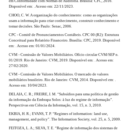
em Conformidade com Normas de Auditoria. Brasília: CFC, 2016.
Disponível em: . Acesso em: 22/11/2023.
CHOO, C. W. A organização do conhecimento: como as organizações
usam a informação para criar conhecimento, construir conhecimento e
tomar decisões. São Paulo: Senac, 2006.
CPC - Comitê de Pronunciamentos Contábeis. CPC 00 (R2): Estrutura
Conceitual para Relatório Financeiro. Brasília: CPC, 2019. Disponível
em: . Acesso em: 01/01/2024.
CVM - Comissão de Valores Mobiliários. Ofício circular CVM/SEP n.
01/2019. Rio de Janeiro: CVM, 2019. Disponível em: . Acesso em:
27/02/2020.
CVM - Comissão de Valores Mobiliários. O mercado de valores
mobiliários brasileiro. Rio de Janeiro: CVM, 2014. Disponível em: .
Acesso em: 10/04/2023.
DELAIA, C. R.; FREIRE, I. M. “Subsídios para uma política de gestão
da informação da Embrapa Solos: à luz do regime de informação”.
Perspectivas em Ciência da Informação, vol. 15, n. 3, 2010.
EKBIA, H. R.; EVANS, T. P. “Regimes of information: land use,
management, and policy”. The Information Society, vol. 25, n. 5, 2009.
FEITOZA, L. A.; SILVA, T. E. “Regime de informação dos sistemas de