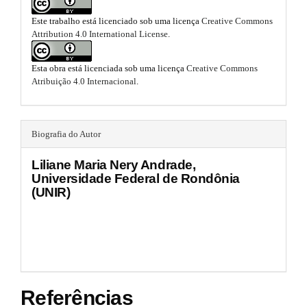
i
.
m
n
Este trabalho está licenciado sob uma licença
Creative Commons
b
e
Attribution 4.0 International License
.
s
#
o
.
b
#
o
Esta obra está licenciada sob uma licença
Creative Commons
o
Atribuição 4.0 Internacional
.
o
t
t
s
s
t
Biografia do Autor
t
r
a
r
Liliane Maria Nery Andrade,
p
Universidade Federal de Rondônia
3
a
(UNIR)
.
p
a
c
3
c
e
.
s
s
a
i
Referências
r
b