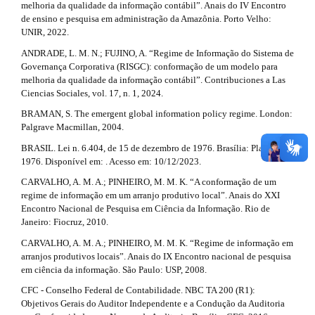
#
melhoria da qualidade da informação contábil”. Anais do IV Encontro
de ensino e pesquisa em administração da Amazônia. Porto Velho:
#
UNIR, 2022.
ANDRADE, L. M. N.; FUJINO, A. “Regime de Informação do Sistema de
Governança Corporativa (RISGC): conformação de um modelo para
melhoria da qualidade da informação contábil”. Contribuciones a Las
Ciencias Sociales, vol. 17, n. 1, 2024.
BRAMAN, S. The emergent global information policy regime. London:
Palgrave Macmillan, 2004.
BRASIL. Lei n. 6.404, de 15 de dezembro de 1976. Brasília: Planalto,
1976. Disponível em: . Acesso em: 10/12/2023.
CARVALHO, A. M. A.; PINHEIRO, M. M. K. “A conformação de um
regime de informação em um arranjo produtivo local”. Anais do XXI
Encontro Nacional de Pesquisa em Ciência da Informação. Rio de
Janeiro: Fiocruz, 2010.
CARVALHO, A. M. A.; PINHEIRO, M. M. K. “Regime de informação em
arranjos produtivos locais”. Anais do IX Encontro nacional de pesquisa
em ciência da informação. São Paulo: USP, 2008.
CFC - Conselho Federal de Contabilidade. NBC TA 200 (R1):
Objetivos Gerais do Auditor Independente e a Condução da Auditoria