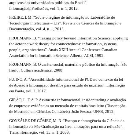
arquivos das universidades públicas do Brasil”.
Informação@Profissões, vol. 1, n. 1, 2012.
FREIRE, I. M. “Sobre o regime de informação no Laboratório de
Tecnologias Intelectuais – LTi”. Revista de Ciência da Informação e
Documentação, vol. 4, n. 1, 2013.
FROHMANN, B. “Taking policy beyond Information Science: applying
the actor network theory for connectedness: information, systems,
people, organizations”. Anais XXIII Annual Conference Canadian
Association for Information Science. Alberta: ACSI, 1995.
FROHMANN, B. O caráter social, material e público da informação. São
Paulo: Cultura acadêmica: 2008.
FUJINO, A. “Acessibilidade informacional de PCD no contexto da lei
de Acesso à Informação: desafios para estudo de usuários”. Informação
em Pauta, vol. 2, 2017.
GIRÃO, L. F. A. P. Assimetria informacional, insider trading e avaliação
de empresas: evidências no mercado de capitais brasileiro (Dissertação
de Mestrado em Ciências Contábeis). João Pessoa: UFPB, 2012.
GONZÁLEZ DE GÓMEZ, M. N. “Escopo e abrangência da Ciência da
Informação e a Pós-Graduação na área: anotações para uma reflexão”.
Transinformação, vol. 15, n. 1, 2003.