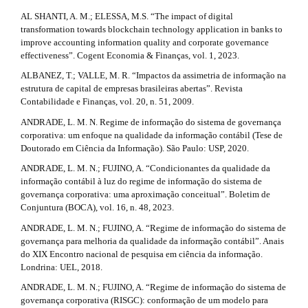
l
t
AL SHANTI, A. M.; ELESSA, M.S. “The impact of digital
e
transformation towards blockchain technology application in banks to
_
i
improve accounting information quality and corporate governance
m
c
effectiveness”. Cogent Economia & Finanças, vol. 1, 2023.
e
n
ALBANEZ, T.; VALLE, M. R. “Impactos da assimetria de informação na
l
u
estrutura de capital de empresas brasileiras abertas”. Revista
.
e
Contabilidade e Finanças, vol. 20, n. 51, 2009.
s
i
ANDRADE, L. M. N. Regime de informação do sistema de governança
.
d
corporativa: um enfoque na qualidade da informação contábil (Tese de
d
e
Doutorado em Ciência da Informação). São Paulo: USP, 2020.
b
ANDRADE, L. M. N.; FUJINO, A. “Condicionantes da qualidade da
e
a
informação contábil à luz do regime de informação do sistema de
r
t
governança corporativa: uma aproximação conceitual”. Boletim de
#
Conjuntura (BOCA), vol. 16, n. 48, 2023.
#
a
ANDRADE, L. M. N.; FUJINO, A. “Regime de informação do sistema de
i
governança para melhoria da qualidade da informação contábil”. Anais
do XIX Encontro nacional de pesquisa em ciência da informação.
l
Londrina: UEL, 2018.
s
ANDRADE, L. M. N.; FUJINO, A. “Regime de informação do sistema de
governança corporativa (RISGC): conformação de um modelo para