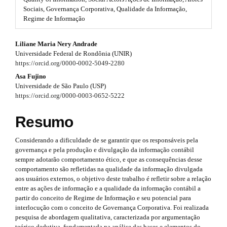
#
Sociais, Governança Corporativa, Qualidade da Informação,
r
#
Regime de Informação
p
a
l
#
p
Liliane Maria Nery Andrade
u
Universidade Federal de Rondônia (UNIR)
g
#
3
https://orcid.org/0000-0002-5049-2280
i
n
p
Asa Fujino
.
s
Universidade de São Paulo (USP)
.
l
a
https://orcid.org/0000-0003-0652-5222
t
u
r
h
Resumo
e
g
t
m
Considerando a dificuldade de se garantir que os responsáveis pela
e
i
i
governança e pela produção e divulgação da informação contábil
s
n
sempre adotarão comportamento ético, e que as consequências desse
.
c
comportamento são refletidas na qualidade da informação divulgada
b
s
l
aos usuários externos, o objetivo deste trabalho é refletir sobre a relação
o
entre as ações de informação e a qualidade da informação contábil a
o
.
e
partir do conceito de Regime de Informação e seu potencial para
t
interlocução com o conceito de Governança Corporativa. Foi realizada
s
t
.
pesquisa de abordagem qualitativa, caracterizada por argumentação
t
teórico dedutiva, fundamentada na análise das bases e elementos do